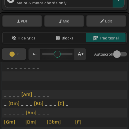
Major & minor chords only
PDF
Midi
Edit
Hide lyrics
Blocks
Traditional
Autoscroll
_ _ _ _ _ _ _ _
_ _ _ _ _ _ _ _
_ _ _ _ _ _ _ _
_ _ _ _
[Am]
_ _ _ _
_
[Dm]
_ _ _
[Bb]
_ _ _
[C]
_
_ _ _ _ _
[Am]
_ _ _
[Gm]
_ _
[Dm]
_ _
[Gbm]
_ _ _
[F]
_