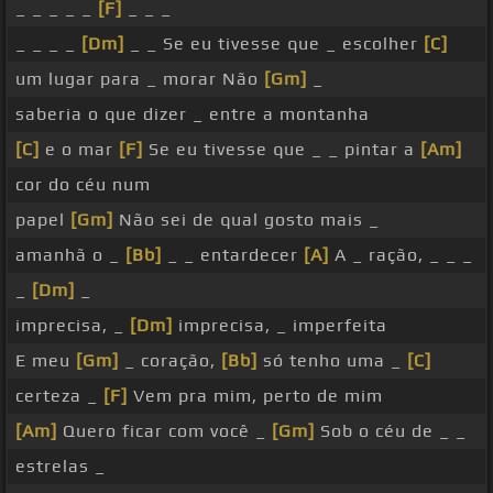
_ _ _ _ _
[F]
_ _ _
_ _ _ _
[Dm]
_ _ Se eu tivesse que _ escolher
[C]
um lugar para _ morar Não
[Gm]
_
saberia o que dizer _ entre a montanha
[C]
e o mar
[F]
Se eu tivesse que _ _ pintar a
[Am]
cor do céu num
papel
[Gm]
Não sei de qual gosto mais _
amanhã o _
[Bb]
_ _ entardecer
[A]
A _ ração, _ _ _
_
[Dm]
_
imprecisa, _
[Dm]
imprecisa, _ imperfeita
E meu
[Gm]
_ coração,
[Bb]
só tenho uma _
[C]
certeza _
[F]
Vem pra mim, perto de mim
[Am]
Quero ficar com você _
[Gm]
Sob o céu de _ _
estrelas _