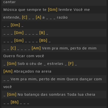
cantar
Música que sempre te
[Gm]
lembre Você me
entende,
[C]
_ _
[A]
a _ _ _ razão
_ _
[Dm]
_
_ _ _
[Dm]
_ _ _ _
[B]
_
_ _ _
[Gm]
_ _ _ _
[Bb]
_
_ _
[C]
_ _ _ _
[Am]
Vem pra mim, perto de mim
Quero ficar com você
_
[Gm]
Sob o céu de _ estrelas _
[F]
_
[Am]
Abraçados na areia
_ _ Vem pra mim, perto de mim Quero dançar com
você
_
[Gm]
No balanço das sombras Toda lua cheia
_ _
[Bb]
_ _ _