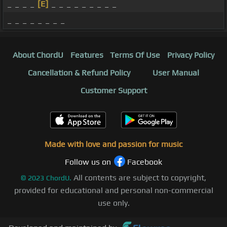
_ _ _ _
[E]
_ _ _ _ _ _ _ _ _
_ _ _ _ _ _ _ _
About ChordU
Features
Terms Of Use
Privacy Policy
Cancellation & Refund Policy
User Manual
Customer Support
Made with love and passion for music
Follow us on
Facebook
All contents are subject to copyright,
©
2023
ChordU.
provided for educational and personal non-commercial
use only.