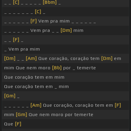
_ _
[C]
_ _ _ _ _
[Bbm]
_
_ _ _ _ _ _ _
[C]
_
_ _ _ _ _ _
[F]
Vem pra mim _ _ _ _ _ _
_ _ _ _ _ _ Vem pra _ _
[Dm]
mim
_ _
[F]
_
_ Vem pra mim
[Dm]
_ _
[Am]
Que coração, coração tem
[Dm]
em
mim Que nem moro
[Bb]
por _ temerte
Que coração tem em mim
Que coração tem em _ mim
[Gm]
_
_ _ _ _ _ _
[Am]
Que coração, coração tem em
[F]
mim
[Gm]
Que nem moro por temerte
Que
[F]