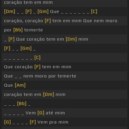
coração tem em mim
[Dm]
_ _
[F]
_
[Gm]
Que _ _ _ _ _ _ _
[C]
coração, coração
[F]
tem em mim Que nem moro
por
[Bb]
temerte
_
[F]
Que coração tem em
[Dm]
mim
[F]
_ _
[Gm]
_
_ _ _ _ _ _ _
[C]
Que coração
[F]
tem em mim
Que _ _ nem moro por temerte
Que
[Am]
coração tem em
[Dm]
mim
_ _ _
[Bb]
_
_ _ _ _ _ Vem
[G]
até mim
[G]
_ _ _ _
[F]
Vem pra mim