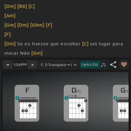
[Dm]
[Bb]
[C]
[Am]
[Gm]
[Dm]
[Gbm]
[F]
[F]
[Dm]
Se eu tivesse que escolher
[C]
um lugar para
morar Não
[Gm]
saberia o que dizer entre a montanha
Lyrics
On
154
BPM
tivesse que pintar a
[Am]
cor do céu num
F
D
G
m
m
1
1
3
1
1
1
1
1
1
1
1
1
2
2
3
4
3
2
3