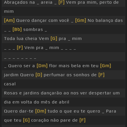
Abraçados na _ areia _
[F]
Vem pra mim, perto de
mim
[Am]
Quero dançar com você _
[Gm]
No balanço das
_ _
[Bb]
sombras _
Toda lua cheia Vem
[G]
pra _ mim
_ _ _
[F]
Vem pra _ mim _ _ _ _
_ _ _ _ _ _ _ _
_ Quero ser a
[Dm]
flor mais bela em teu
[Gm]
jardim Quero
[D]
perfumar os sonhos de
[F]
casal
Rosas e jardins dançarão ao nos ver despertar um
dia em volta do mês de abril
Quero dar-te
[Dm]
tudo o que eu te quero _ Para
que teu
[G]
coração não pare de
[F]