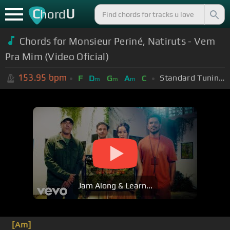
C
U
hord
Chords for
Monsieur Periné, Natiruts - Vem
Pra Mim (Video Oficial)
153.95
bpm
Standard Tuning (EADGBE)
F
D
G
A
C
m
m
m
Jam Along & Learn...
[Am]