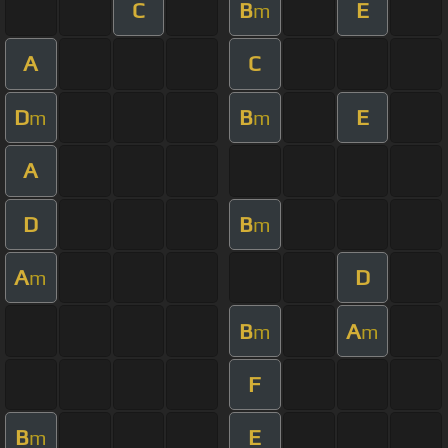
C
B
E
m
A
C
D
B
E
m
m
A
D
B
m
A
D
m
B
A
m
m
F
B
E
m