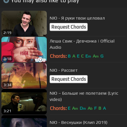
You may also like to play
NЮ - Я руки твои целовал
Request Chords
2:19
Леша Свик - Девчонка | Official
Audio
Chords:
B
A
E
C
E
A
G
m
m
3:18
NЮ - Рассвет
Request Chords
3:34
NЮ – Больше не полетаем (Lyric
video)
Chords:
E
A
D
A
F
B
A
m
m
b
3:21
NЮ - Веснушки (Клип 2019)