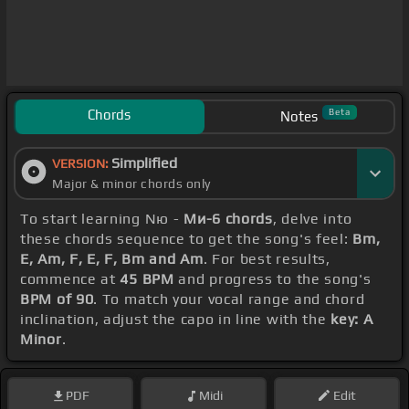
Chords
Beta
Notes
Simplified
VERSION:
Major & minor chords only
To start learning Nю -
Ми-6 chords
, delve into
these chords sequence to get the song's feel:
Bm,
E, Am, F, E, F, Bm and Am
. For best results,
commence at
45 BPM
and progress to the song's
BPM of 90
. To match your vocal range and chord
inclination, adjust the capo in line with the
key: A
Minor
.
PDF
Midi
Edit