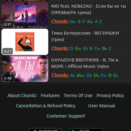
NЮ feat. NEBEZAO - Если бы не ты
(ПРЕМЬЕРА трека)
Chords:
D
E
F
A
A
C
m
m
3:31
Тима Белорусских - ВЕСНУШКИ
(трек)
Chords:
D
G
E
G
C
B
C
m
b
m
b
3:27
GAYAZOV$ BROTHER$ - Я, ТЫ и
МОРЕ | Official Music Video
Chords:
A
B
G
D
F
D
E
b
bm
b
b
m
b
3:48
About ChordU
Features
Terms Of Use
Privacy Policy
Cancellation & Refund Policy
User Manual
Customer Support