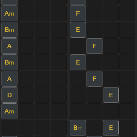
A
F
m
B
E
m
A
F
B
E
m
A
F
D
E
A
m
B
E
m