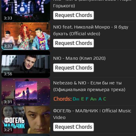
Горького)
Request Chords
3:33
NЮ feat. Николай Монро - Я буду
бухать (Official video)
Request Chords
3:37
NЮ - Мало (Клип 2020)
Request Chords
3:56
Nebezao & NЮ - Если бы не ты
(Официальная премьера трека)
Chords:
D
E
F
A
A
C
m
m
3:31
ФОГЕЛЬ - МАЛЬЧИК | Official Music
Video
Request Chords
3:21