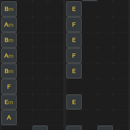
B
E
m
A
F
m
B
E
m
A
F
m
B
E
m
F
E
E
m
A