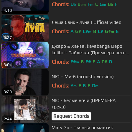
Chords:
D
B
F
C
G
B
F
b
bm
m
m
b
4:10
Леша Свик - Луна | Official Video
Chords:
A
G#
C#
B
C#
G#
E
m
m
6:27
Джаро & Ханза, kavabanga Depo
kolibri - Таблетка (Премьера песни,
2020)
Chords:
F#
B
F#
E
A
C#
D
m
3:04
NЮ – Ми-6 (acoustic version)
Chords:
A
E
B
F
D
m
m
3:29
NЮ - Белые ночи (ПРЕМЬЕРА
трека)
Request Chords
2:44
Mary Gu - Пьяный романтик