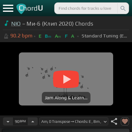
C
U
hord
NЮ
– Ми-6 (Клип 2020) Chords
90.2
bpm
Standard Tuning (EADGBE)
E
B
A
F
A
m
m
Jam Along & Learn...
90
BPM