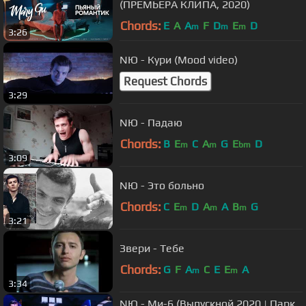
(ПРЕМЬЕРА КЛИПА, 2020)
Chords:
E
A
A
F
D
E
D
m
m
m
3:26
NЮ - Кури (Mood video)
Request Chords
3:29
NЮ - Падаю
Chords:
B
E
C
A
G
E
D
m
m
bm
3:09
NЮ - Это больно
Chords:
C
E
D
A
A
B
G
m
m
m
3:21
Звери - Тебе
Chords:
G
F
A
C
E
E
A
m
m
3:34
NЮ - Ми-6 (Выпускной 2020 | Парк