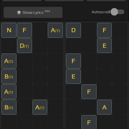
Hint
Autoscroll
Show
Lyrics
N
F
A
D
F
m
D
E
m
A
F
m
B
E
m
A
F
m
B
A
A
m
m
F