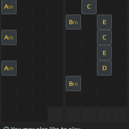
A
C
m
B
E
m
A
C
m
E
A
D
m
B
m