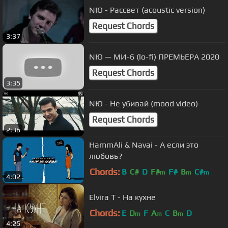
NЮ - Рассвет (acoustic version)
Request Chords
3:37
NЮ — МИ-6 (lo-fi) ПРЕМЬЕРА 2020
Request Chords
3:35
NЮ - Не убивай (mood video)
Request Chords
2:36
HammAli & Navai - А если это
любовь?
Chords:
B
C#
D
F#
F#
B
C#
m
m
m
4:02
Elvira T - На кухне
Chords:
E
D
F
A
C
B
D
m
m
m
4:25