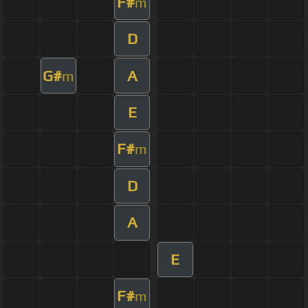
F#
m
D
G#
A
m
E
F#
m
D
A
E
F#
m