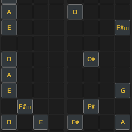
A
D
E
F#
m
D
C#
A
E
G
F#
F#
m
D
E
F#
A