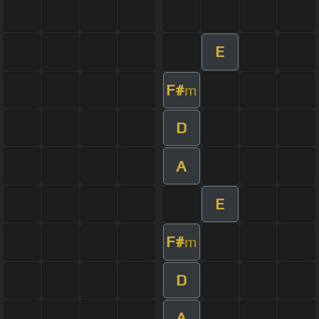
E
F#
m
D
A
E
F#
m
D
A