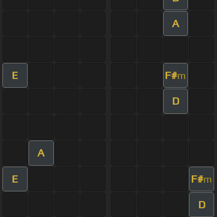
A
E
F#
m
D
A
E
F#
m
D