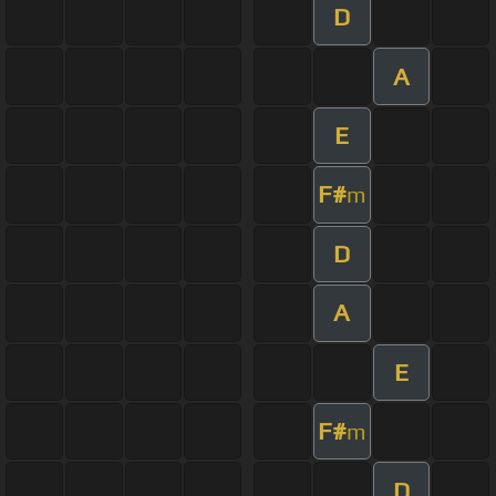
D
A
E
F#
m
D
A
E
F#
m
D