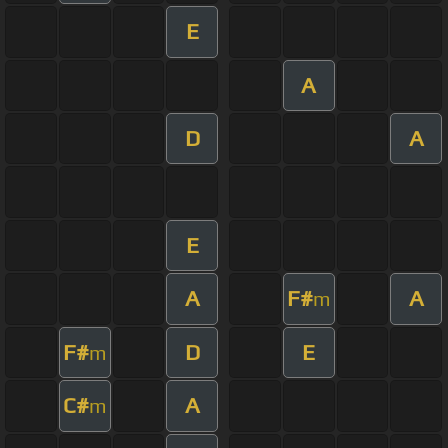
E
A
D
A
E
A
F#
A
m
F#
D
E
m
C#
A
m