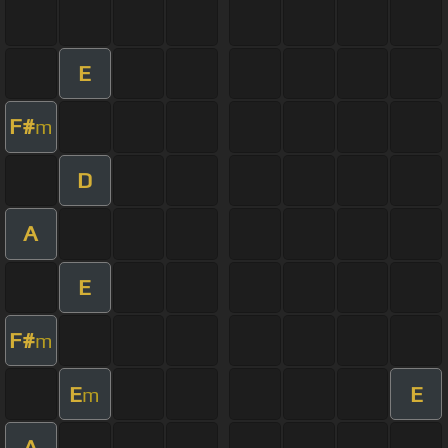
E
F#
m
D
A
E
F#
m
E
E
m
A