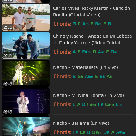
Carlos Vives, Ricky Martin - Canción
Bonita (Official Video)
Chords:
G
C
A
F
B
E
B
m
m
2:59
Chino y Nacho - Andas En Mi Cabeza
ft. Daddy Yankee (Video Oficial)
Chords:
A
E
F#
D
A
F
D
m
m
m
5:05
Nacho - Materialista (En Vivo)
Chords:
B
G
A
E
B
A
b
bm
b
b
6:51
Nacho - Mi Niña Bonita (En Vivo)
Chords:
E
A
D
F#
F#
C#
E
m
m
m
5:15
Nacho - Báilame (En Vivo)
Chords:
F#
C#
B
D#
D#
A
A#
m
m