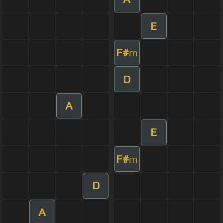
E
F#
m
D
A
E
F#
m
D
A