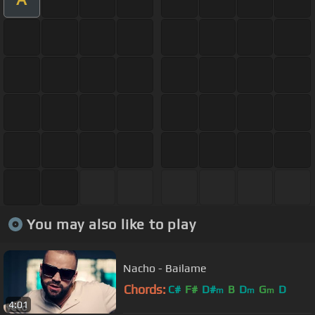
You may also like to play
Nacho - Bailame
Chords:
C#
F#
D#
B
D
G
D
m
m
m
4:01