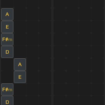
A
E
F#
m
D
A
E
F#
m
D