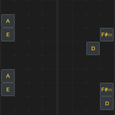
A
E
F#
m
D
A
E
F#
m
D