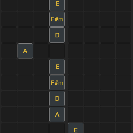
E
F#
m
D
A
E
F#
m
D
A
E