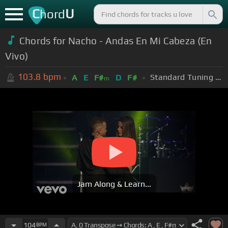
C
U
hord
Chords for Nacho - Andas En Mi Cabeza (En
Vivo)
103.8
bpm
Standard Tuning (EADGBE)
A
E
F#
D
F#
m
Jam Along & Learn...
104
BPM