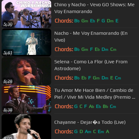
Chino y Nacho - Vevo GO Shows: Me
Voy Enamorando
Chords:
B
G
E
F
G
D
E
b
m
b
m
5:30
Nacho - Me Voy Enamorando (En
Vivo)
Chords:
B
G
F
E
D
C
b
m
b
m
m
5:41
Selena - Como La Flor (Live From
Astrodome)
Chords:
B
E
F
G
D
E
C
b
b
m
m
m
6:28
Tu Amor Me Hace Bien / Cambio de
Piel / Vivir Mi Vida Medley (Premio Lo
Nuestro 2014)
Chords:
G
C
F
A
E
B
C
b
b
b
m
6:38
Chayanne - Dejar�a Todo (Live)
Chords:
G
D
A
C
E
A
m
m
8:05