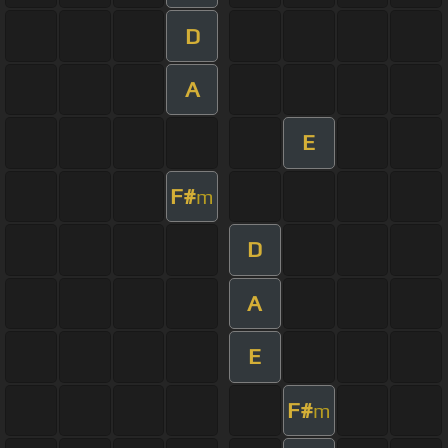
D
A
E
F#
m
D
A
E
F#
m