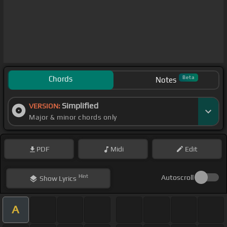
Chords
Beta
Notes
Simplified
VERSION:
Major & minor chords only
PDF
Midi
Edit
Hint
Autoscroll
Show
Lyrics
A