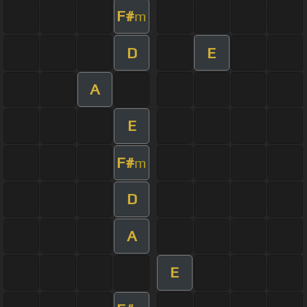
F#
m
D
E
A
E
F#
m
D
A
E