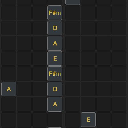
F#
m
D
A
E
F#
m
A
D
A
E