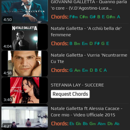
GIOVANNI GALLETTA - Quanno parla
'o core - (V.D'Agostino-Luca
Barbato)video ufficiale
Chords:
F#
C#
G#
B
E
G#
A
m
m
m
4:50
Natale Galletta - 'A cchiù bella de'
femmene
Chords:
B
B
E
D
F#
G
E
m
m
4:04
Natale Galletta - Vurria 'Ncuntrarme
Cu Tte
Chords:
G
A
E
D
B
C
A
m
m
4:58
STEFANIA LAY - SUCCERE
Request Chords
3:40
Natale Galletta ft Alessia Cacace -
Core mio - Video Ufficiale 2015
Chords:
E
G
B
G
A
D
A
b
b
b
m
bm
b
b
4:27