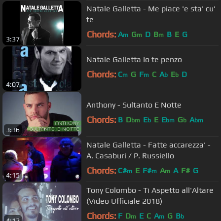
Natale Galletta - Me piace 'e sta' cu'
te
Chords:
A
G
D
B
B
E
G
m
m
m
3:37
Natale Galletta Io te penzo
Chords:
C
G
F
C
A
E
D
m
m
b
b
4:07
Anthony - Sultanto E Notte
Chords:
B
D
E
E
E
G
A
bm
b
bm
b
bm
3:36
Natale Galletta - Fatte accarezza' -
A. Casaburi / P. Russiello
Chords:
C#
E
F#
A
A
F#
G
m
m
m
4:15
Tony Colombo - Ti Aspetto all'Altare
(Video Ufficiale 2018)
Chords:
F
D
E
C
A
G
B
m
m
b
4:12