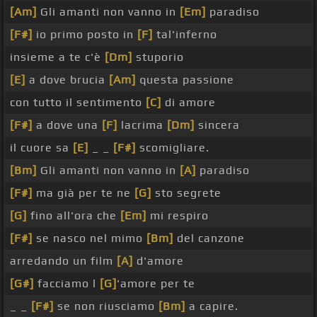
[Am]
Gli amanti non vanno in
[Em]
paradiso
[F#]
io primo posto in
[F]
tal'inferno
insieme a te c'è
[Dm]
stuporio
[E]
a dove brucia
[Am]
questa passione
con tutto il sentimento
[C]
di amore
[F#]
a dove una
[F]
lacrima
[Dm]
sincera
il cuore sa
[E]
_ _
[F#]
scomigliare.
[Bm]
Gli amanti non vanno in
[A]
paradiso
[F#]
ma già per te ne
[G]
sto segrete
[G]
fino all'ora che
[Em]
mi respiro
[F#]
se nasco nel mimo
[Bm]
del canzone
arredando un film
[A]
d'amore
[G#]
facciamo l
[G]
'amore per te
_ _
[F#]
se non riusciamo
[Bm]
a capire.