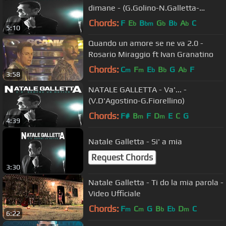
dimane - (G.Golino-N.Galletta-
M.Graziani)_VideoUfficiale
Chords:
F
E
B
G
B
A
C
b
bm
b
b
b
5:10
Quando un amore se ne va 2.0 -
Rosario Miraggio ft Ivan Granatino
Chords:
C
F
E
B
G
A
F
m
m
b
b
b
3:58
NATALE GALLETTA - Va'... -
(V.D'Agostino-G.Fiorellino)
Chords:
F#
B
F
D
E
C
G
m
m
4:39
Natale Galletta - Si' a mia
Request Chords
3:30
Natale Galletta - Ti do la mia parola -
Video Ufficiale
Chords:
F
C
G
B
E
D
C
m
m
b
b
m
6:22