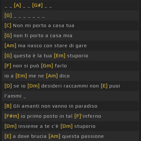
_ _
[A]
_ _
[G#]
_ _
[G]
_ _ _ _ _ _ _
[C]
Non mi porto a casa tua
[G]
non ti porto a casa mia
[Am]
ma nasco con stare di gare
[G]
questa è la tua
[Em]
stuporio
[F]
non si può
[Gm]
farlo
io a
[Em]
me ne
[Am]
dico
[D]
se io
[Dm]
desideri raccammi non
[E]
puoi
l'ammi _
[B]
Gli amanti non vanno in paradiso
[F#m]
io primo posto in tal
[F]
'inferno
[Dm]
insieme a te c'è
[Dm]
stuporio
[E]
a dove brucia
[Am]
questa passione