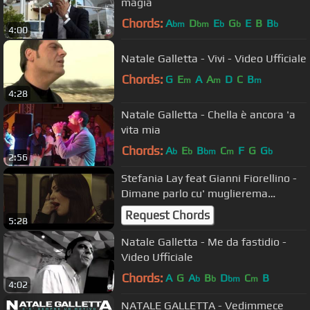
magia
Chords:
A
D
E
G
E
B
B
bm
bm
b
b
b
4:00
Natale Galletta - Vivi - Video Ufficiale
Chords:
G
E
A
A
D
C
B
m
m
m
4:28
Natale Galletta - Chella è ancora 'a
vita mia
Chords:
A
E
B
C
F
G
G
b
b
bm
m
b
2:56
Stefania Lay feat Gianni Fiorellino -
Dimane parlo cu' muglierema
(Official video)
Request Chords
5:28
Natale Galletta - Me da fastidio -
Video Ufficiale
Chords:
A
G
A
B
D
C
B
b
b
bm
m
4:02
NATALE GALLETTA - Vedimmece