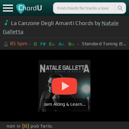
C
U
hord
La Canzone Degli Amanti Chords by
Natale
Galletta
85
bpm
Standard Tuning (EADGBE)
G
F#
E
A
B
m
m
m
Jam Along & Learn...
non si
[G]
può farlo.