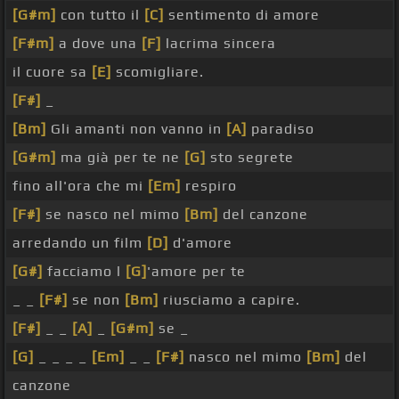
[G#m]
con tutto il
[C]
sentimento di amore
[F#m]
a dove una
[F]
lacrima sincera
il cuore sa
[E]
scomigliare.
[F#]
_
[Bm]
Gli amanti non vanno in
[A]
paradiso
[G#m]
ma già per te ne
[G]
sto segrete
fino all'ora che mi
[Em]
respiro
[F#]
se nasco nel mimo
[Bm]
del canzone
arredando un film
[D]
d'amore
[G#]
facciamo l
[G]
'amore per te
_ _
[F#]
se non
[Bm]
riusciamo a capire.
[F#]
_ _
[A]
_
[G#m]
se _
[G]
_ _ _ _
[Em]
_ _
[F#]
nasco nel mimo
[Bm]
del
canzone