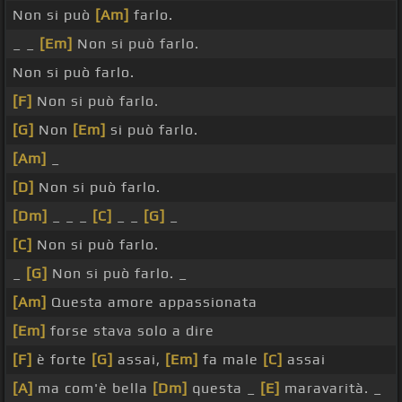
Non si può
[Am]
farlo.
_ _
[Em]
Non si può farlo.
Non si può farlo.
[F]
Non si può farlo.
[G]
Non
[Em]
si può farlo.
[Am]
_
[D]
Non si può farlo.
[Dm]
_ _ _
[C]
_ _
[G]
_
[C]
Non si può farlo.
_
[G]
Non si può farlo. _
[Am]
Questa amore appassionata
[Em]
forse stava solo a dire
[F]
è forte
[G]
assai,
[Em]
fa male
[C]
assai
[A]
ma com'è bella
[Dm]
questa _
[E]
maravarità. _