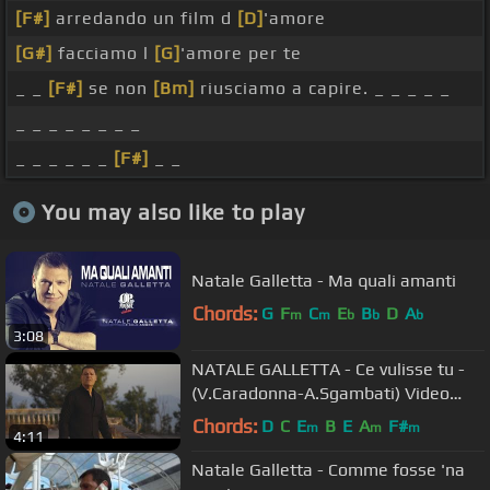
[F#]
arredando un film d
[D]
'amore
[G#]
facciamo l
[G]
'amore per te
_ _
[F#]
se non
[Bm]
riusciamo a capire. _ _ _ _ _
_ _ _ _ _ _ _ _
_ _ _ _ _ _
[F#]
_ _
You may also like to play
Natale Galletta - Ma quali amanti
Chords:
G
F
C
E
B
D
A
m
m
b
b
b
3:08
NATALE GALLETTA - Ce vulisse tu -
(V.Caradonna-A.Sgambati) Video
ufficiale
Chords:
D
C
E
B
E
A
F#
m
m
m
4:11
Natale Galletta - Comme fosse 'na