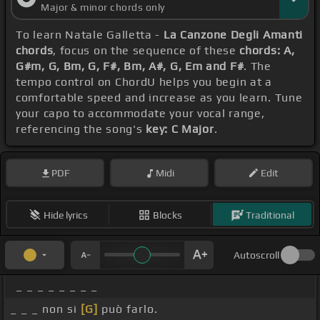
Major & minor chords only
To learn Natale Galletta -
La Canzone Degli Amanti
chords
, focus on the sequence of these
chords: A,
G#m, G, Bm, G, F#, Bm, A#, G, Em and F#
. The
tempo control on ChordU helps you begin at a
comfortable speed and increase as you learn. Tune
your capo to accommodate your vocal range,
referencing the song's
key: C Major
.
PDF
Midi
Edit
Hide lyrics
Blocks
Traditional
Autoscroll
_ _ _ _ _ _ _ _
_ _ _ non si
[G]
può farlo.