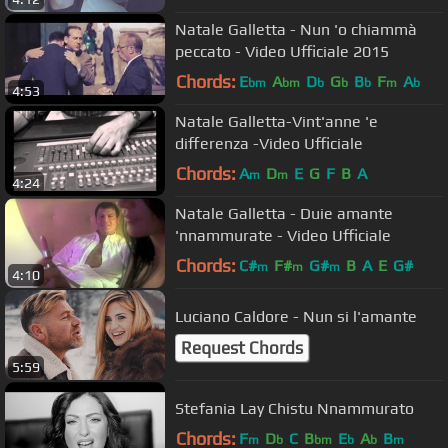
Natale Galletta - Nun 'o chiammà
peccato - Video Ufficiale 2015
Chords:
E
A
D
G
B
F
A
bm
bm
b
b
b
m
b
4:53
Natale Galletta-Vint'anne 'e
differenza -Video Ufficiale
Chords:
A
D
E
G
F
B
A
m
m
4:24
Natale Galletta - Duie amante
'nnammurate - Video Ufficiale
Chords:
C#
F#
G#
B
A
E
G#
m
m
m
4:10
Luciano Caldore - Nun si l'amante
Request Chords
5:59
Stefania Lay Chistu Nnammurato
Chords:
F
D
C
B
E
A
B
m
b
bm
b
b
m