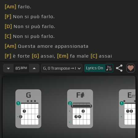
[Am]
farlo.
[F]
Non si può farlo.
[D]
Non si può farlo.
[C]
Non si può farlo.
[Am]
Questa amore appassionata
[F]
è forte
[G]
assai,
[Em]
fa male
[C]
assai
[A]
ma com'è bella
[Dm]
questa
[E]
maravarità.
Lyrics
On
85
BPM
G
F#
E
m
1
2
1
1
1
1
1
1
1
2
1
2
2
3
3
4