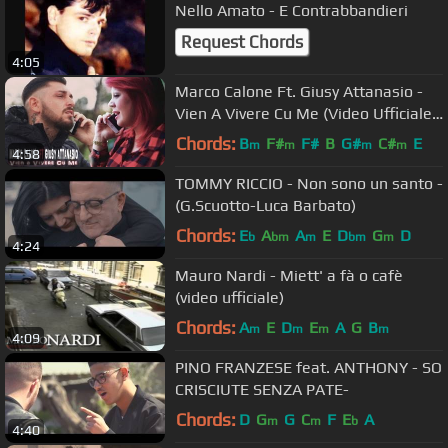
Nello Amato - E Contrabbandieri
Request Chords
4:05
Marco Calone Ft. Giusy Attanasio -
Vien A Vivere Cu Me (Video Ufficiale
2016)
Chords:
B
F#
F#
B
G#
C#
E
m
m
m
m
4:58
TOMMY RICCIO - Non sono un santo -
(G.Scuotto-Luca Barbato)
Chords:
E
A
A
E
D
G
D
b
bm
m
bm
m
4:24
Mauro Nardi - Miett' a fà o cafè
(video ufficiale)
Chords:
A
E
D
E
A
G
B
m
m
m
m
4:09
PINO FRANZESE feat. ANTHONY - SO
CRISCIUTE SENZA PATE-
Chords:
D
G
G
C
F
E
A
m
m
b
4:40