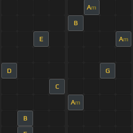
A
m
B
E
A
m
D
G
C
A
m
B