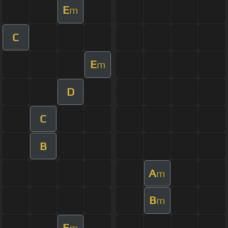
E
m
C
E
m
D
C
B
A
m
B
m
E
m