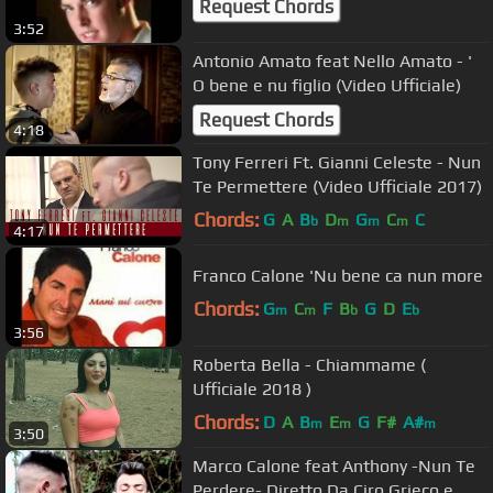
Request Chords
3:52
Antonio Amato feat Nello Amato - '
O bene e nu figlio (Video Ufficiale)
Request Chords
4:18
Tony Ferreri Ft. Gianni Celeste - Nun
Te Permettere (Video Ufficiale 2017)
Chords:
G
A
B
D
G
C
C
b
m
m
m
4:17
Franco Calone 'Nu bene ca nun more
Chords:
G
C
F
B
G
D
E
m
m
b
b
3:56
Roberta Bella - Chiammame (
Ufficiale 2018 )
Chords:
D
A
B
E
G
F#
A#
m
m
m
3:50
Marco Calone feat Anthony -Nun Te
Perdere- Diretto Da Ciro Grieco e