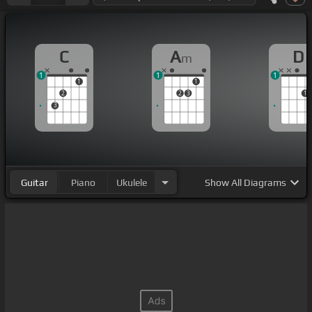
C
A
D
m
1
1
1
1
1
2
2
3
1
3
Guitar
Piano
Ukulele
Show
All Diagrams