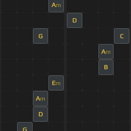
A
m
D
G
C
A
m
B
E
m
A
m
D
G