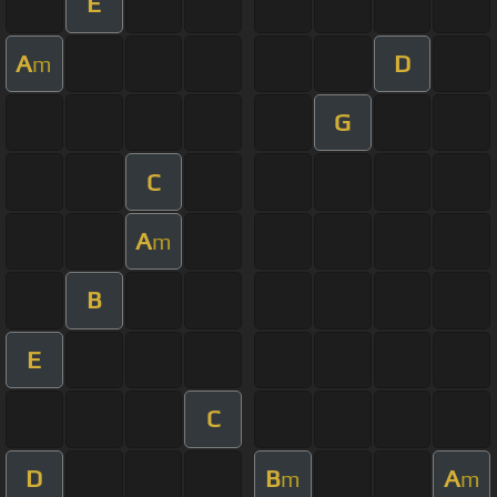
E
A
D
m
G
C
A
m
B
E
C
D
B
A
m
m