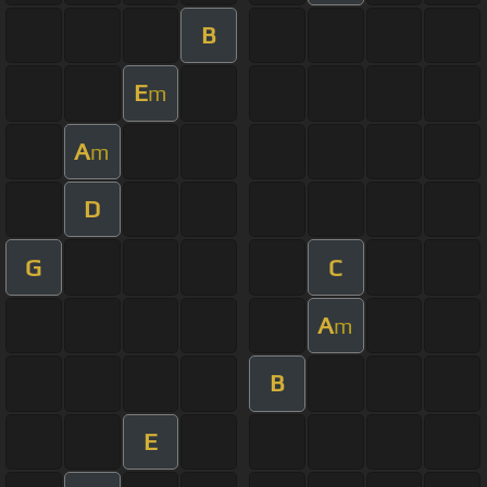
B
E
m
A
m
D
G
C
A
m
B
E