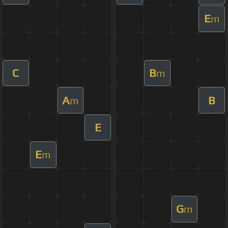
E
m
C
B
m
A
B
m
E
E
m
G
m