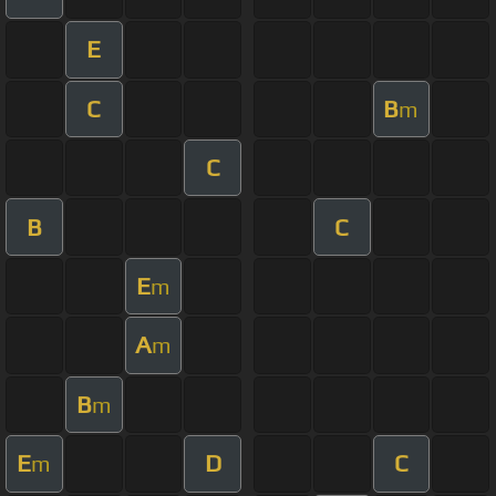
E
C
B
m
C
B
C
E
m
A
m
B
m
E
D
C
m