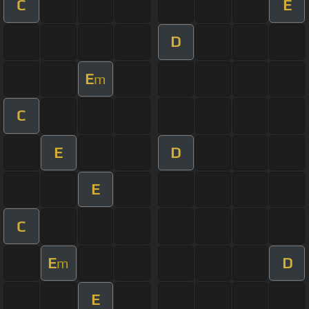
C
E
D
E
m
C
E
D
E
C
E
D
m
E