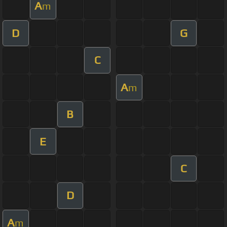
A
m
D
G
C
A
m
B
E
C
D
A
m