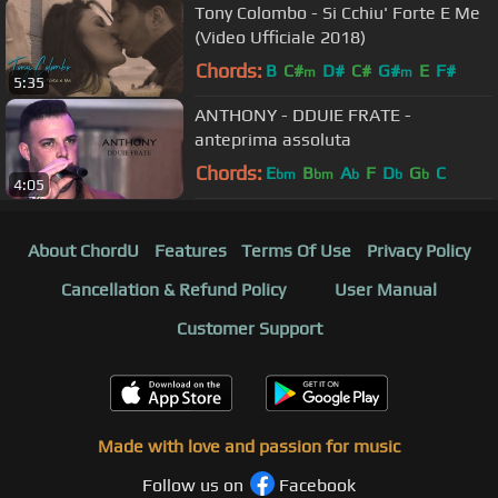
Tony Colombo - Si Cchiu' Forte E Me
(Video Ufficiale 2018)
Chords:
B
C#
D#
C#
G#
E
F#
m
m
5:35
ANTHONY - DDUIE FRATE -
anteprima assoluta
Chords:
E
B
A
F
D
G
C
bm
bm
b
b
b
4:05
About ChordU
Features
Terms Of Use
Privacy Policy
Cancellation & Refund Policy
User Manual
Customer Support
Made with love and passion for music
Follow us on
Facebook