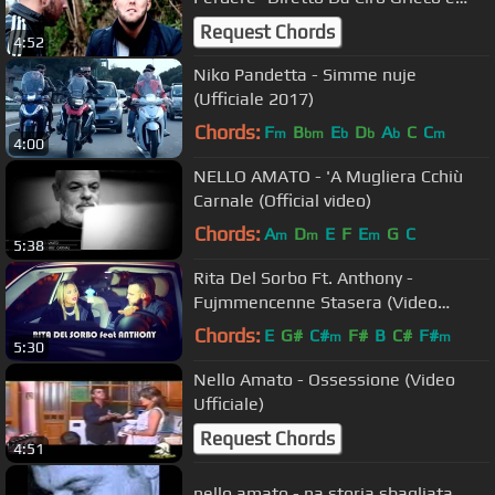
Checco Danza
Request Chords
4:52
Niko Pandetta - Simme nuje
(Ufficiale 2017)
Chords:
F
B
E
D
A
C
C
m
bm
b
b
b
m
4:00
NELLO AMATO - 'A Mugliera Cchiù
Carnale (Official video)
Chords:
A
D
E
F
E
G
C
m
m
m
5:38
Rita Del Sorbo Ft. Anthony -
Fujmmencenne Stasera (Video
Ufficiale 2016)
Chords:
E
G#
C#
F#
B
C#
F#
m
m
5:30
Nello Amato - Ossessione (Video
Ufficiale)
Request Chords
4:51
nello amato - na storia sbagliata