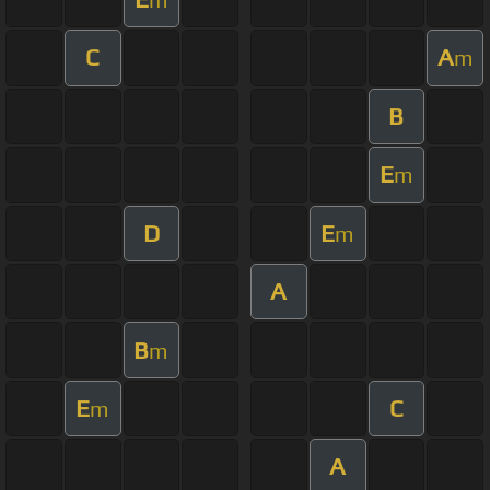
C
A
m
B
E
m
D
E
m
A
B
m
E
C
m
A