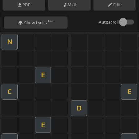
PDF
Midi
Edit
Hint
Autoscroll
Show
Lyrics
N
E
C
E
D
E