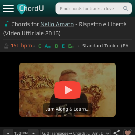
C
U
hord
Chords for
Nello Amato
- Rispetto e Libertà
(Video Ufficiale 2016)
150
bpm
Standard Tuning (EADGBE)
C
A
D
E
E
m
m
Jam Along & Learn...
150
BPM