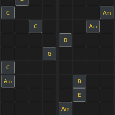
C
A
m
C
A
m
D
G
C
A
B
m
E
A
m