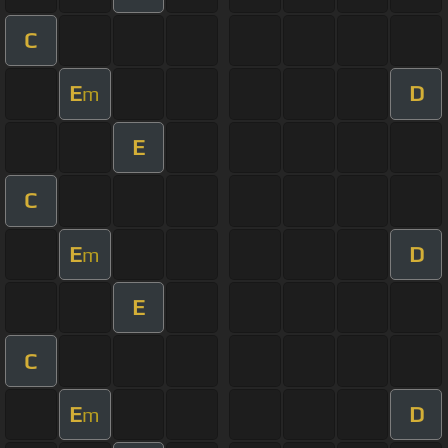
C
E
D
m
E
C
E
D
m
E
C
E
D
m