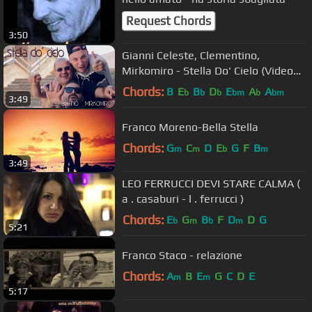
Request Chords
3:50
Gianni Celeste, Clementino,
Mirkomiro - Stella Do' Cielo (Video
Ufficiale 2016)
Chords:
B
E
B
D
E
A
A
b
b
b
bm
b
bm
3:49
Franco Moreno-Bella Stella
Chords:
G
C
D
E
G
F
B
m
m
b
m
3:49
LEO FERRUCCI DEVI STARE CALMA (
a . casaburi - l . ferrucci )
Chords:
E
G
B
F
D
D
G
b
m
b
m
5:21
Franco Staco - relazione
Chords:
A
B
E
G
C
D
E
m
m
5:17