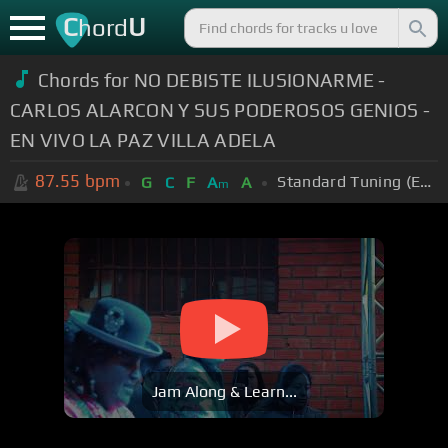
C
U
hord
Chords for NO DEBISTE ILUSIONARME -
CARLOS ALARCON Y SUS PODEROSOS GENIOS -
EN VIVO LA PAZ VILLA ADELA
87.55
bpm
Standard Tuning (EADGBE)
G
C
F
A
A
m
Jam Along & Learn...