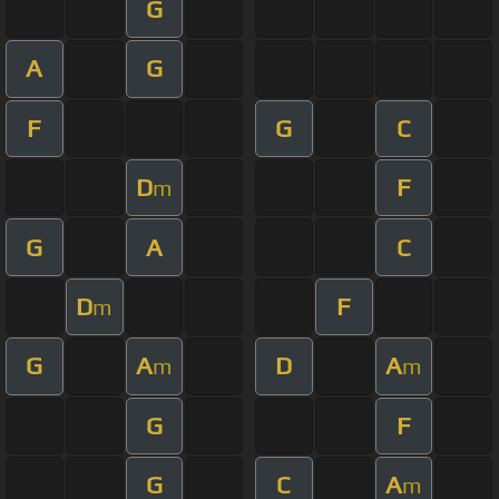
G
A
G
F
G
C
D
F
m
G
A
C
D
F
m
G
A
D
A
m
m
G
F
G
C
A
m