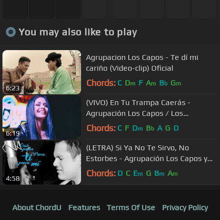
You may also like to play
Agrupacion Los Capos - Te dí mi
cariño (Video-clip) Oficial
Chords:
C
D
F
A
B
G
m
m
b
m
6:23
(VIVO) En Tu Trampa Caerás -
Agrupación Los Capos / Los
Marquina - Bolivia / CUMBIA
Chords:
C
F
D
B
A
G
D
m
b
6:19
(LETRA) Si Ya No Te Sirvo, No
Estorbes - Agrupación Los Capos y
Agrupación Kavali
Chords:
D
C
E
G
B
A
m
m
m
4:58
About ChordU
Features
Terms Of Use
Privacy Policy