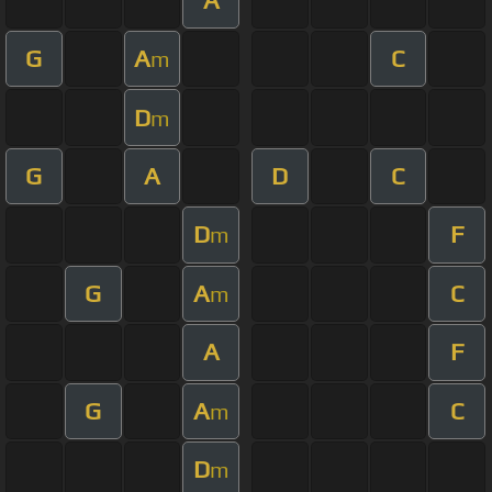
G
A
C
m
D
m
G
A
D
C
D
F
m
G
A
C
m
A
F
G
A
C
m
D
m