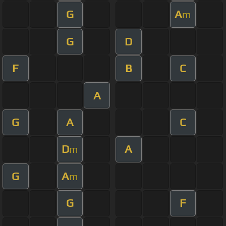
G
A
m
G
D
F
B
C
A
G
A
C
D
A
m
G
A
m
G
F