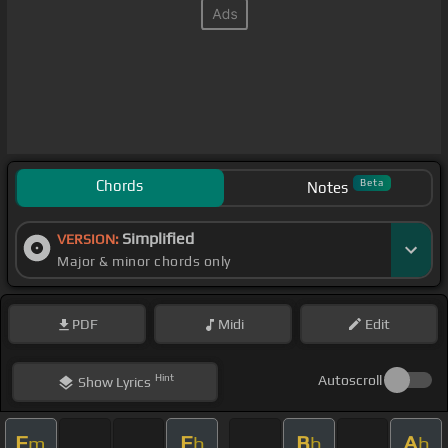
Chords
Beta
Notes
Simplified
VERSION:
Major & minor chords only
PDF
Midi
Edit
Hint
Autoscroll
Show
Lyrics
F
E
B
A
m
b
b
b