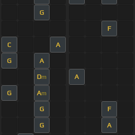
G
F
C
A
G
A
D
A
m
G
A
m
G
F
G
A