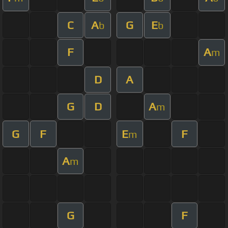
C
A
G
E
b
b
F
A
m
D
A
G
D
A
m
G
F
E
F
m
A
m
G
F