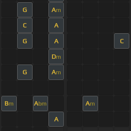
G
A
m
C
A
G
A
C
D
m
G
A
m
B
A
A
m
bm
m
A