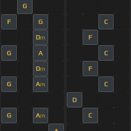
G
F
G
C
D
F
m
G
A
C
D
F
m
G
A
C
m
D
G
A
C
m
A