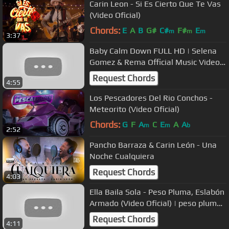
Carin Leon - Si Es Cierto Que Te Vas
(Video Oficial)
Chords:
E
A
B
G#
C#
F#
E
m
m
m
3:37
Baby Calm Down FULL HD | Selena
Gomez & Rema Official Music Video
2023
Request Chords
4:55
Los Pescadores Del Rio Conchos -
Meteorito (Video Oficial)
Chords:
G
F
A
C
E
A
A
m
m
b
2:52
Pancho Barraza & Carin León - Una
Noche Cualquiera
Request Chords
4:03
Ella Baila Sola - Peso Pluma, Eslabón
Armado (Video Oficial) | peso pluma
ella baila sola
Request Chords
4:11