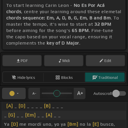
To start learning Carin Leon -
No Es Por Acá
chords
, centre your learning around these elemetal
chords sequence: Em, A, D, B, G, Em, B and Bm
. To
master the tempo, it's wise to start at
32 BPM
before aiming for the song's
65 BPM
. Fine-tune
the capo based on your vocal range, ensuring it
complements the
key of D Major
.
PDF
Midi
Edit
Hide lyrics
Blocks
Traditional
Autoscroll
[A]
_
[D]
_ _ _ _
[B]
_ _ _
_
[G]
_ _
[Em]
_ _
[A]
_ _
Ya
[D]
me mordí uno, yo ya
[Bm]
no la
[E]
busco,