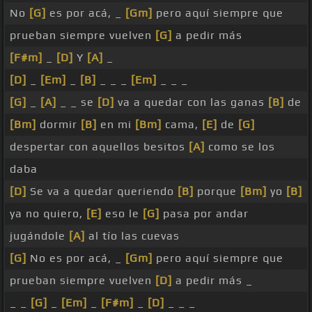
No
[G]
es por acá, _
[Gm]
pero aquí siempre que
prueban siempre vuelven
[G]
a pedir más
[F#m]
_
[D]
Y
[A]
_
[D]
_
[Em]
_
[B]
_ _ _
[Em]
_ _ _
[G]
_
[A]
_ _ se
[D]
va a quedar con las ganas
[B]
de
[Bm]
dormir
[B]
en mi
[Bm]
cama,
[E]
de
[G]
despertar con aquellos besitos
[A]
como se los
daba
[D]
Se va a quedar queriendo
[B]
porque
[Bm]
yo
[B]
ya no quiero,
[E]
eso le
[G]
pasa por andar
jugándole
[A]
al tío las cuevas
[G]
No es por acá, _
[Gm]
pero aquí siempre que
prueban siempre vuelven
[D]
a pedir más _
_ _
[G]
_
[Em]
_
[F#m]
_
[D]
_ _ _