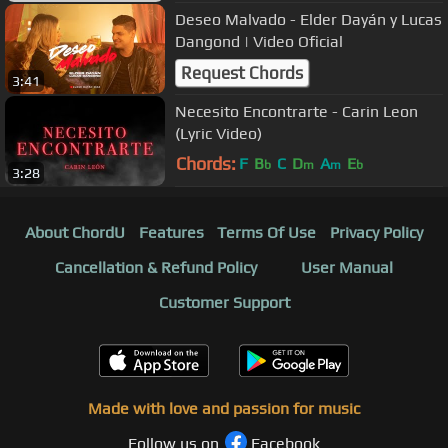
Deseo Malvado - Elder Dayán y Lucas
Dangond | Video Oficial
Request Chords
3:41
Necesito Encontrarte - Carin Leon
(Lyric Video)
Chords:
F
B
C
D
A
E
b
m
m
b
3:28
About ChordU
Features
Terms Of Use
Privacy Policy
Cancellation & Refund Policy
User Manual
Customer Support
Made with love and passion for music
Follow us on
Facebook