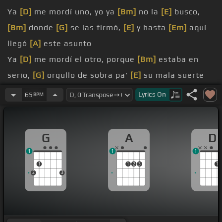
Ya
[D]
me mordí uno, yo ya
[Bm]
no la
[E]
busco,
[Bm]
donde
[G]
se las firmó,
[E]
y hasta
[Em]
aquí
llegó
[A]
este asunto
Ya
[D]
me mordí el otro, porque
[Bm]
estaba en
serio,
[G]
orgullo de sobra pa'
[E]
su mala suerte
es algo
[A]
que yo tengo
Lyrics
On
65
BPM
En
[Bm]
este perfil nos rogamos
[F#m]
y palabra
tenemos,
[G]
esta vez tendrá
[Em]
que
G
A
D
conformarse con
[A]
solo el recuerdo
1
1
1
Se
[D]
va a quedar con las ganas
[B]
de
[Bm]
1
1
2
3
1
dormir en mi cama,
[E]
de
[G]
despertar con
2
3
aquellos besitos como
[A]
se los daba
Se
[D]
va a quedar queriendo
[B]
porque
[Bm]
yo
[B]
ya no quiero,
[Em]
eso le pasa por
[G]
andar