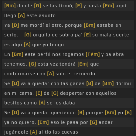
[Bm]
donde
[G]
se las firmó,
[E]
y hasta
[Em]
aquí
llegó
[A]
este asunto
Ya
[D]
me mordí el otro, porque
[Bm]
estaba en
serio, _
[G]
orgullo de sobra pa'
[E]
su mala suerte
es algo
[A]
que yo tengo
En
[Bm]
este perfil nos rogamos
[F#m]
y palabra
tenemos,
[G]
esta vez tendrá
[Em]
que
conformarse con
[A]
solo el recuerdo
Se
[D]
va a quedar con las ganas
[B]
de
[Bm]
dormir
en mi cama,
[E]
de
[G]
despertar con aquellos
besitos como
[A]
se los daba
Se
[D]
va a quedar queriendo
[B]
porque
[Bm]
yo
[B]
ya no quiero,
[Em]
eso le pasa por
[G]
andar
jugándole
[A]
al tío las cuevas