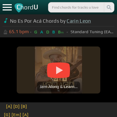
C
U
hord
No Es Por Acá Chords by
Carin Leon
65.1
bpm
Standard Tuning (EADGBE)
G
A
D
B
B
m
Jam Along & Learn...
[A]
[D]
[B]
[G]
[Em]
[A]