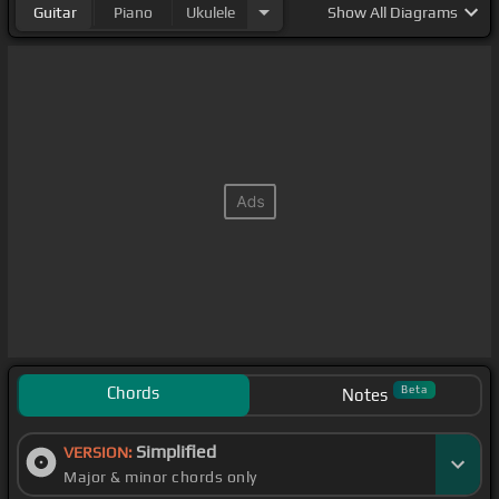
Guitar
Piano
Ukulele
Show
All Diagrams
jugándole
[A]
al tío las cuevas
No
[G]
es por acá,
[Gm]
pero aquí siempre que
prueban siempre vuelven
[G]
a pedir más
Chords
Beta
Notes
Simplified
VERSION:
Major & minor chords only