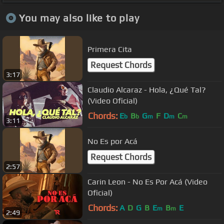
You may also like to play
Primera Cita
Request Chords
3:17
Claudio Alcaraz - Hola, ¿Qué Tal?
(Video Oficial)
Chords:
E
B
G
F
D
C
b
b
m
m
m
3:11
No Es por Acá
Request Chords
2:57
Carin Leon - No Es Por Acá (Video
Oficial)
Chords:
A
D
G
B
E
B
E
m
m
2:49