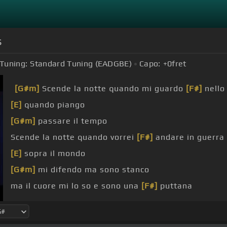
s
Tuning:
Standard Tuning (EADGBE)
Capo:
+0
fret
[G#m]
Scende la notte quando mi guardo
[F#]
nello
[E]
quando piango
[G#m]
passare il tempo
Scende la notte quando vorrei
[F#]
andare in guerra
[E]
sopra il mondo
[G#m]
mi difendo ma sono stanco
ma il cuore mi lo so e sono una
[F#]
puttana
[E]
e la mia testa fragile
[F#]
come la borcellana