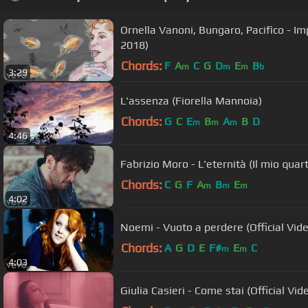
Ornella Vanoni, Bungaro, Pacifico - 
2018)
Chords:
F
A
C
G
D
E
B
m
m
m
b
3:29
L'assenza (Fiorella Mannoia)
Chords:
G
C
E
B
A
B
D
m
m
m
4:46
Fabrizio Moro - L'eternità (Il mio quart
Chords:
C
G
F
A
B
E
m
m
m
4:02
Noemi - Vuoto a perdere (Official Vid
Chords:
A
G
D
E
F#
E
C
m
m
4:03
Giulia Casieri - Come stai (Official V