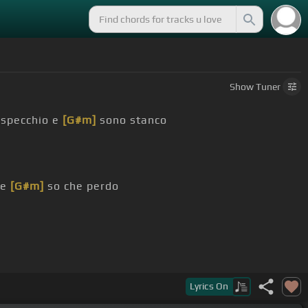
Show
Tuner
 specchio e
[G#m]
sono stanco
 e
[G#m]
so che perdo
Lyrics
On