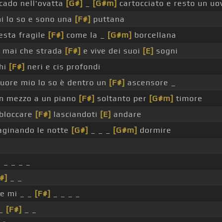
cado nell'ovatta
[G#]
_
[G#m]
cartocciato e resto un uo
mi lo so e sono una
[F#]
puttana
esta fragile
[F#]
come la _
[G#m]
borcellana
 mai che strada
[F#]
e vive dei suoi
[E]
sogni
chi
[F#]
neri e cis profondi
cuore mio lo so è dentro un
[F#]
ascensore _
in mezzo a un piano
[F#]
soltanto per
[G#m]
timore
sbloccare
[F#]
lasciandoti
[E]
andare
ginando le notte
[G#]
_ _ _
[G#m]
dormire
 _ _ _ _
#]
_ _
re mi _ _
[F#]
_ _ _ _
 _
[F#]
_ _