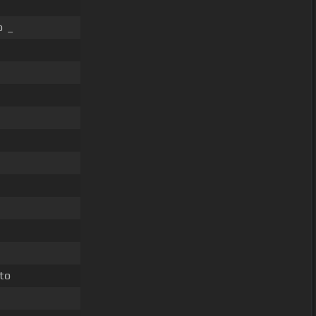
o _
to