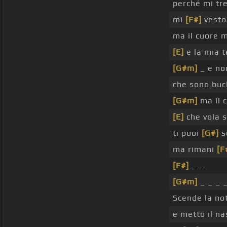
perché mi t
mi
[F#]
vesto
ma il cuore 
[E]
e la mia t
[G#m]
_ e no
che sono bu
[G#m]
ma il 
[E]
che vola s
ti puoi
[G#]
s
ma rimani
[F
[F#]
_ _
[G#m]
_ _ _ _
Scende la no
e metto il n