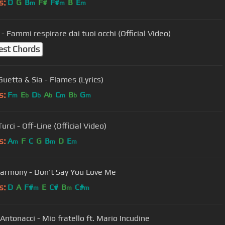
s:
D
G
B
F#
F#
B
E
m
m
m
- Fammi respirare dai tuoi occhi (Official Video)
est Chords
Guetta & Sia - Flames (Lyrics)
s:
F
E
D
A
C
B
G
m
b
b
b
m
b
m
urci - Off-Line (Official Video)
s:
A
F
C
G
B
D
E
m
m
m
Harmony - Don't Say You Love Me
s:
D
A
F#
E
C#
B
C#
m
m
m
Antonacci - Mio fratello ft. Mario Incudine