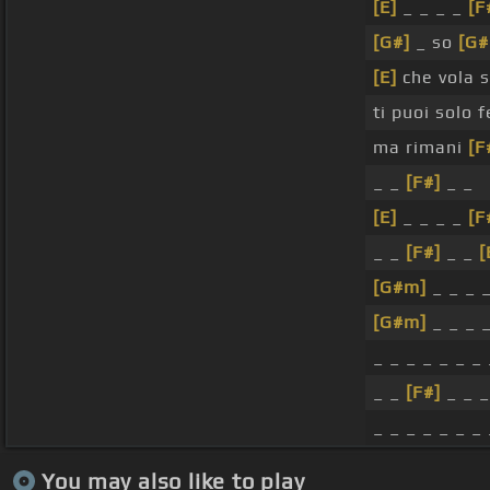
[E]
_ _ _ _
[F
[G#]
_ so
[G
[E]
che vola s
ti puoi solo
ma rimani
[F
_ _
[F#]
_ _
[E]
_ _ _ _
[F
_ _
[F#]
_ _
[
[G#m]
_ _ _ 
[G#m]
_ _ _ 
_ _ _ _ _ _ _
_ _
[F#]
_ _ _
_ _ _ _ _ _ _
You may also like to play