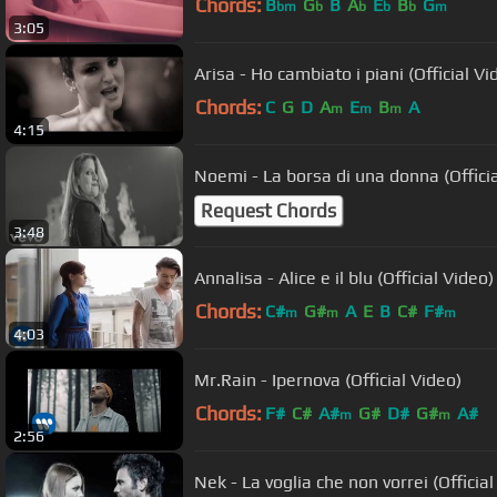
Chords:
B
G
B
A
E
B
G
bm
b
b
b
b
m
3:05
Arisa - Ho cambiato i piani (Official Vi
Chords:
C
G
D
A
E
B
A
m
m
m
4:15
Noemi - La borsa di una donna (Officia
Request Chords
3:48
Annalisa - Alice e il blu (Official Video)
Chords:
C#
G#
A
E
B
C#
F#
m
m
m
4:03
Mr.Rain - Ipernova (Official Video)
Chords:
F#
C#
A#
G#
D#
G#
A#
m
m
2:56
Nek - La voglia che non vorrei (Official