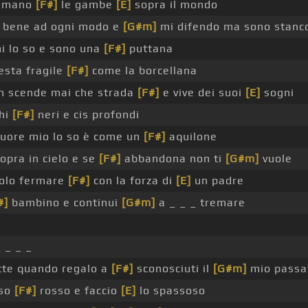
remano
[F#]
le gambe
[E]
sopra il mondo
 bene ad ogni modo e
[G#m]
mi difendo ma sono stanc
mi lo so e sono una
[F#]
puttana
esta fragile
[F#]
come la borcellana
n scende mai che strada
[F#]
e vive dei suoi
[E]
sogni
chi
[F#]
neri e cis profondi
cuore mio lo so è come un
[F#]
aquilone
opra in cielo e se
[F#]
abbandona non ti
[G#m]
vuole
olo fermare
[F#]
con la forza di
[E]
un padre
#]
bambino e continui
[G#m]
a _ _ _ tremare
 _ _ _
tte quando regalo a
[F#]
sconosciuti il
[G#m]
mio passa
aso
[F#]
rosso e faccio
[E]
lo spassoso