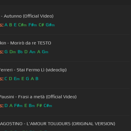
- Autunno (Official Video)
s:
A
B
E
C#
F#
C#
G#
m
m
m
in - Morirò da re TESTO
s:
G
D
B
D
A
A
G
m
b
m
m
erreri - Stai Fermo Lì (videoclip)
s:
C
D
E
E
G
A
B
m
ausini - Frasi a metà (Official Video)
s:
D
A
F#
E
B
F#
C#
m
m
m
D'AGOSTINO - L'AMOUR TOUJOURS (ORIGINAL VERSION)