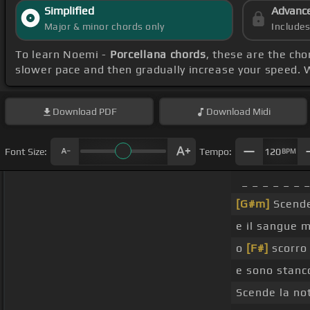
Simplified
Advanc
Major & minor chords only
Include
To learn Noemi -
Porcellana chords
, these are the cho
slower pace and then gradually increase your speed. 
Download
PDF
Download
Midi
Font Size:
Tempo:
120
BPM
_ _ _ _ _ _ 
[G#m]
Scende
e il sangue 
o
[F#]
scorro 
e sono stanc
Scende la no