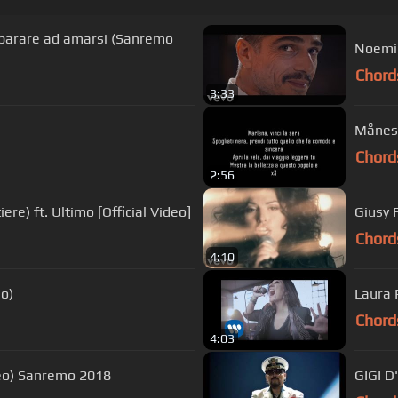
Imparare ad amarsi (Sanremo
Noemi 
Chord
3:33
Månesk
Chord
2:56
iere) ft. Ultimo [Official Video]
Giusy F
Chord
4:10
eo)
Laura P
Chord
4:03
ideo) Sanremo 2018
GIGI 