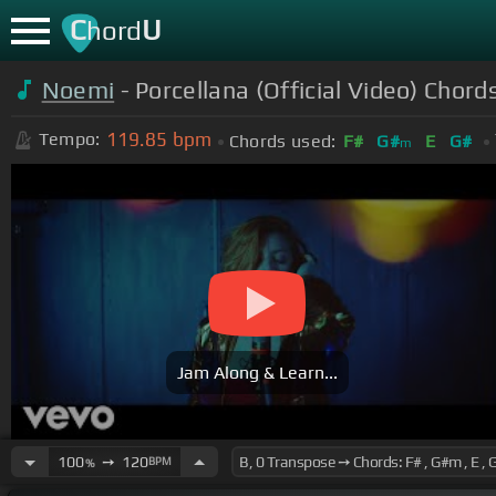
C
U
hord
Noemi
- Porcellana (Official Video) Chord
119.85
bpm
Tempo:
Chords used:
F#
G#
E
G#
m
Jam Along & Learn...
100
➙
120
BPM
%