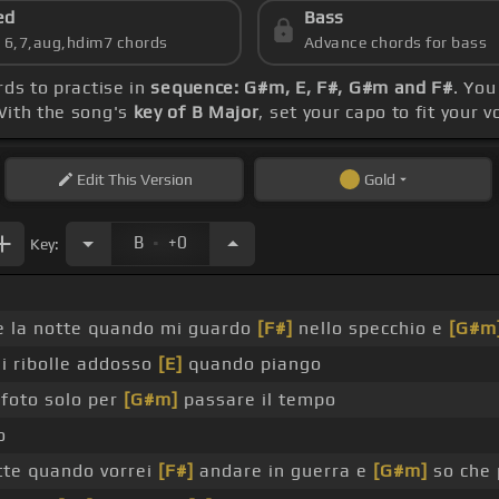
ed
Bass
s 6,7,aug,hdim7 chords
Advance chords for bass
rds to practise in
sequence: G#m, E, F#, G#m and F#
. You
With the song's
key of B Major
, set your capo to fit your 
Edit
This Version
Gold
.
B
+0
Key:
_
 la notte quando mi guardo
[F#]
nello specchio e
[G#m
mi ribolle addosso
[E]
quando piango
foto solo per
[G#m]
passare il tempo
o
tte quando vorrei
[F#]
andare in guerra e
[G#m]
so che 