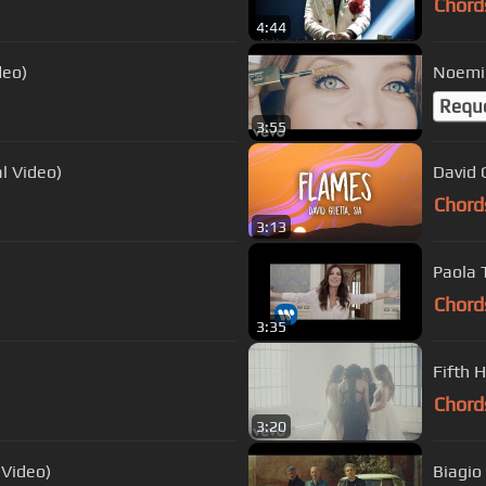
Chord
4:44
deo)
Noemi 
Requ
3:55
l Video)
David 
Chord
3:13
Paola T
Chord
3:35
Fifth 
Chord
3:20
 Video)
Biagio 