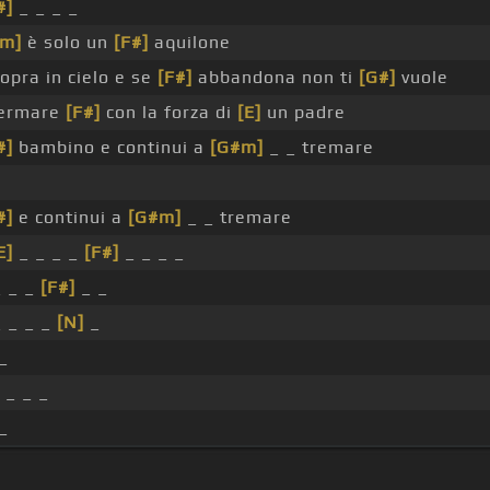
#]
_ _ _ _
#m]
è solo un
[F#]
aquilone
opra in cielo e se
[F#]
abbandona non ti
[G#]
vuole
 fermare
[F#]
con la forza di
[E]
un padre
#]
bambino e continui a
[G#m]
_ _ tremare
#]
e continui a
[G#m]
_ _ tremare
E]
_ _ _ _
[F#]
_ _ _ _
_ _ _
[F#]
_ _
_ _ _ _
[N]
_
 _
 _ _ _
 _