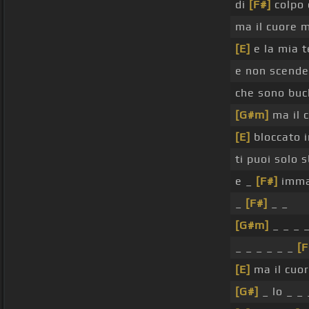
di
[F#]
colpo 
ma il cuore 
[E]
e la mia t
e non scende
che sono bu
[G#m]
ma il 
[E]
bloccato 
ti puoi solo 
e _
[F#]
imma
_
[F#]
_ _
[G#m]
_ _ _ _
_ _ _ _ _ _
[F
[E]
ma il cuo
[G#]
_ lo _ _