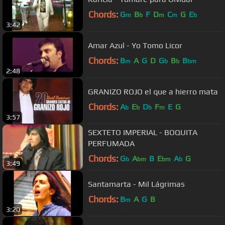
Chords:
G
B
F
D
C
G
E
m
b
m
m
b
3:42
Amar Azul - Yo Tomo Licor
Chords:
B
A
G
D
G
B
B
m
b
b
bm
2:48
GRANIZO ROJO el que a hierro mata
Chords:
A
E
D
F
E
G
b
b
b
m
3:57
SEXTETO IMPERIAL - BOQUITA
PERFUMADA
Chords:
G
A
B
E
A
G
b
bm
bm
b
3:49
Santamarta - Mil Lágrimas
Chords:
B
A
G
B
m
3:20