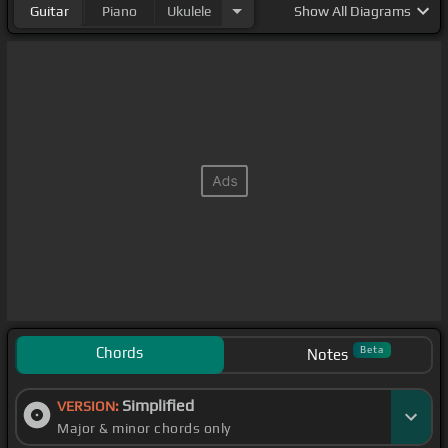
Guitar
Piano
Ukulele
Show
All Diagrams
Chords
Beta
Notes
Simplified
VERSION:
Major & minor chords only