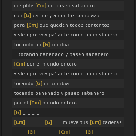
me pide
[Cm]
un paseo sabanero
con
[G]
cariño y amor los complazo
para
[Cm]
que queden todos contentos
y siempre voy pa'lante como un misionero
tocando mi
[G]
cumbia
_ tocando bañenado y paseo sabanero
[Cm]
por el mundo entero
y siempre voy pa'lante como un misionero
tocando
[G]
mi cumbia
tocando bañenado y paseo sabanero
por el
[Cm]
mundo entero
[G]
_ _ _ _
[Cm]
_ _ _ _
[G]
_ _ mueve tus
[Cm]
caderas
_ _ _
[G]
_ _ _ _ _
[Cm]
_ _ _
[G]
_ _ _ _