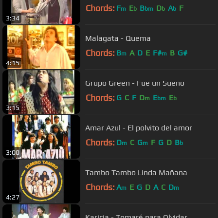
Chords:
F
E
B
D
A
F
m
b
bm
b
b
3:34
Malagata - Quema
Chords:
B
A
D
E
F#
B
G#
m
m
4:15
Grupo Green - Fue un Sueño
Chords:
G
C
F
D
E
E
m
bm
b
3:15
Amar Azul - El polvito del amor
Chords:
D
C
G
F
G
D
B
m
m
b
3:00
Tambo Tambo Linda Mañana
Chords:
A
E
G
D
A
C
D
m
m
4:27
Karicia - Tomaré para Olvidar