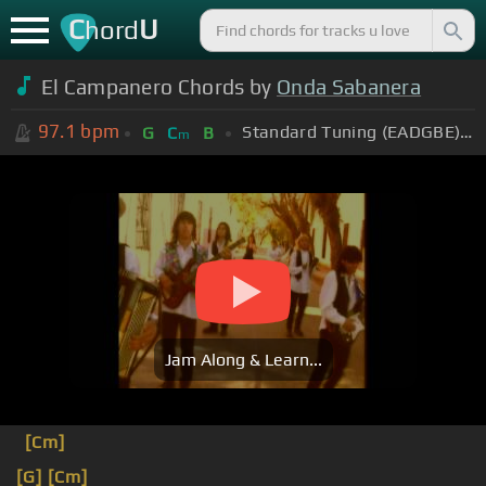
C
U
hord
El Campanero Chords by
Onda Sabanera
97.1
bpm
Standard Tuning (EADGBE)
+
G
C
B
m
Jam Along & Learn...
[Cm]
[G]
[Cm]