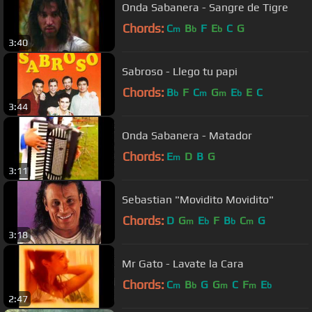
Onda Sabanera - Sangre de Tigre
Chords:
C
B
F
E
C
G
m
b
b
3:40
Sabroso - Llego tu papi
Chords:
B
F
C
G
E
E
C
b
m
m
b
3:44
Onda Sabanera - Matador
Chords:
E
D
B
G
m
3:11
Sebastian "Movidito Movidito"
Chords:
D
G
E
F
B
C
G
m
b
b
m
3:18
Mr Gato - Lavate la Cara
Chords:
C
B
G
G
C
F
E
m
b
m
m
b
2:47