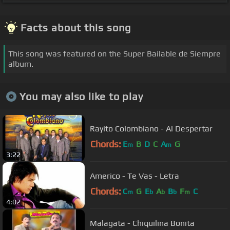
Facts about this song
This song was featured on the Super Bailable de Siempre
album.
You may also like to play
Rayito Colombiano - Al Despertar
Chords:
E
B
D
C
A
G
m
m
3:22
Americo - Te Vas - Letra
Chords:
C
G
E
A
B
F
C
m
b
b
b
m
4:02
Malagata - Chiquilina Bonita