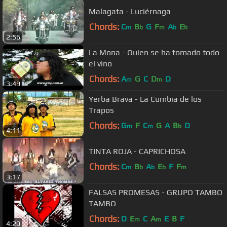
Malagata - Luciérnaga
Chords:
C
B
G
F
A
E
m
b
m
b
b
2:56
La Mona - Quien se ha tomado todo
el vino
Chords:
A
G
C
D
D
m
m
3:49
Yerba Brava - La Cumbia de los
Trapos
Chords:
G
F
C
G
A
B
D
m
m
b
4:11
TINTA ROJA - CAPRICHOSA
Chords:
C
B
A
E
F
F
m
b
b
b
m
3:17
FALSAS PROMESAS - GRUPO TAMBO
TAMBO
Chords:
D
E
C
A
E
B
F
m
m
4:20