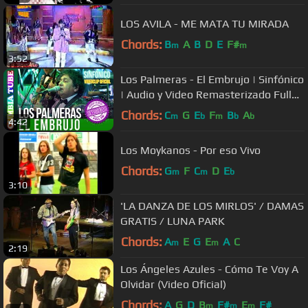
LOS AVILA - ME MATA TU MIRADA
Chords:
B
A
B
D
E
F#
m
m
3:52
Los Palmeras - El Embrujo | Sinfónico
| Audio y Video Remasterizado Full
HD | Cumbia Tube
Chords:
C
G
E
F
B
A
m
b
m
b
b
4:42
Los Moykanos - Por eso Vivo
Chords:
G
F
C
D
E
m
m
b
3:10
'LA DANZA DE LOS MIRLOS' / DAMAS
GRATIS / LUNA PARK
Chords:
A
E
G
E
A
C
m
m
2:19
Los Ángeles Azules - Cómo Te Voy A
Olvidar (Video Oficial)
Chords:
A
G
D
B
F#
E
F#
m
m
m