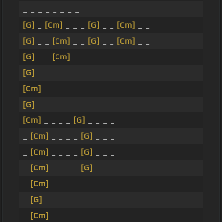
_ _ _ _ _ _ _ _
[G]
_
[Cm]
_ _ _
[G]
_ _
[Cm]
_ _
[G]
_ _
[Cm]
_ _
[G]
_ _
[Cm]
_ _
[G]
_ _
[Cm]
_ _ _ _ _ _
[G]
_ _ _ _ _ _ _ _
[Cm]
_ _ _ _ _ _ _ _
[G]
_ _ _ _ _ _ _ _
[Cm]
_ _ _ _
[G]
_ _ _ _
_
[Cm]
_ _ _ _
[G]
_ _ _
_
[Cm]
_ _ _ _
[G]
_ _ _
_
[Cm]
_ _ _ _
[G]
_ _ _
_
[Cm]
_ _ _ _ _ _ _
_
[G]
_ _ _ _ _ _ _
_
[Cm]
_ _ _ _ _ _ _