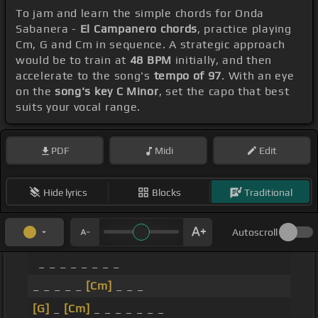
To jam and learn the simple chords for Onda
Sabanera -
El Campanero chords
, practice playing
Cm, G and Cm in sequence. A strategic approach
would be to train at
48 BPM
initially, and then
accelerate to the song's
tempo of 97
. With an eye
on the
song's key C Minor
, set the capo that best
suits your vocal range.
PDF
Midi
Edit
Hide lyrics
Blocks
Traditional
Autoscroll
_ _ _ _ _ _ _ _
_ _ _ _ _
[Cm]
_ _ _
[G]
_
[Cm]
_ _ _ _ _ _ _