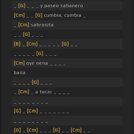
_
[G]
_ _ _ y paseo sabanero
[Cm]
_ _
[G]
cumbia, cumbia _
_
[Cm]
sabrosita
_ _
[G]
_ _ _
[B]
_
[Cm]
_ _ _ _ _
[G]
_ _
_ _ _ _ _
[G]
_ _ _
[Cm]
oye nena _ _ _ _
baila
_ _ _ _
[G]
_ _ _
_
[Cm]
_ a tocar _ _ _ _
_ _ _ _ _ _ _ _
[G]
_
[Cm]
_ _ _ _ _ _ _
_ _ _ _ _ _ _ _
[G]
_
[Cm]
_ _ _
[G]
_ _
[Cm]
_ _