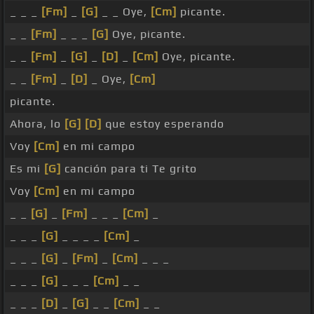
_ _ _
[Fm]
_
[G]
_ _ Oye,
[Cm]
picante.
_ _
[Fm]
_ _ _
[G]
Oye, picante.
_ _
[Fm]
_
[G]
_
[D]
_
[Cm]
Oye, picante.
_ _
[Fm]
_
[D]
_ Oye,
[Cm]
picante.
Ahora, lo
[G]
[D]
que estoy esperando
Voy
[Cm]
en mi campo
Es mi
[G]
canción para ti Te grito
Voy
[Cm]
en mi campo
_ _
[G]
_
[Fm]
_ _ _
[Cm]
_
_ _ _
[G]
_ _ _ _
[Cm]
_
_ _ _
[G]
_
[Fm]
_
[Cm]
_ _ _
_ _ _
[G]
_ _ _
[Cm]
_ _
_ _ _
[D]
_
[G]
_ _
[Cm]
_ _