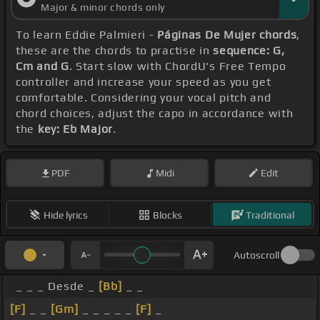
Major & minor chords only
To learn Eddie Palmieri -
Páginas De Mujer chords
,
these are the chords to practise in
sequence: G,
Cm and G
. Start slow with ChordU's Free Tempo
controller and increase your speed as you get
comfortable. Considering your vocal pitch and
chord choices, adjust the capo in accordance with
the
key: Eb Major
.
PDF
Midi
Edit
Hide lyrics
Blocks
Traditional
Autoscroll
_ _ _ Desde _
[Bb]
_ _
[F]
_ _
[Gm]
_ _ _ _ _
[F]
_