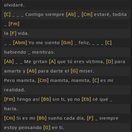
olvidaré.
[C]
_ _ _ Contigo siempre
[Ab]
_
[Cm]
estaré, todita
_
[Fm]
la
[F]
vida.
_ _
[Abm]
Yo me siento
[Gm]
_ feliz, _ _ _
[C]
habiendo _ mentiras.
[Ab]
_ _ Me gritan
[A]
que tú eres víctima,
[D]
para
amarte y
[Ab]
para darte el
[G]
miser.
Pero mamita,
[Cm]
mamita, mamita,
[C]
es mi
realidad.
[Fm]
Tengo así
[Bb]
sin ti, yo no
[Eb]
sé qué _
haría.
[Cm]
Si es mi
[Bb]
sueño cada día,
[F]
_ siempre
estoy pensando
[G]
en ti.