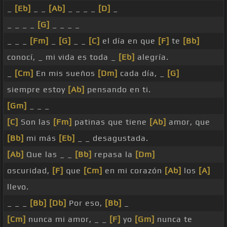
_
[Eb]
_ _
[Ab]
_ _ _ _
[D]
_
_ _ _ _
[G]
_ _ _ _
_ _ _
[Fm]
_
[G]
_ _
[C]
el día en que
[F]
te
[Bb]
conocí, _ mi vida es toda _
[Eb]
alegría.
_
[Cm]
En mis sueños
[Dm]
cada día, _
[G]
siempre estoy
[Ab]
pensando en ti.
[Gm]
_ _ _
[C]
Son las
[Fm]
patinas que tiene
[Ab]
amor, que
[Bb]
mi más
[Eb]
_ _ desagustada.
[Ab]
Que las _ _
[Bb]
repasa la
[Dm]
oscuridad,
[F]
que
[Cm]
en mi corazón
[Ab]
los
[A]
llevo.
_ _ _
[Bb]
[Db]
Por eso,
[Bb]
_
[Cm]
nunca mi amor, _ _
[F]
yo
[Gm]
nunca te