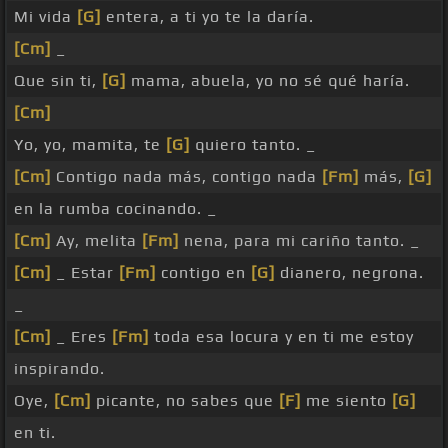
Mi vida
[G]
entera, a ti yo te la daría.
[Cm]
_
Que sin ti,
[G]
mama, abuela, yo no sé qué haría.
[Cm]
Yo, yo, mamita, te
[G]
quiero tanto. _
[Cm]
Contigo nada más, contigo nada
[Fm]
más,
[G]
en la rumba cocinando. _
[Cm]
Ay, melita
[Fm]
nena, para mi cariño tanto. _
[Cm]
_ Estar
[Fm]
contigo en
[G]
dianero, negrona.
_
[Cm]
_ Eres
[Fm]
toda esa locura y en ti me estoy
inspirando.
Oye,
[Cm]
picante, no sabes que
[F]
me siento
[G]
en ti.