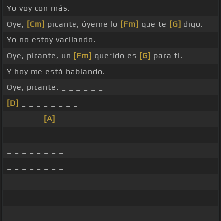
Yo voy con más.
Oye,
[Cm]
picante, óyeme lo
[Fm]
que te
[G]
digo.
Yo no estoy vacilando.
Oye, picante, un
[Fm]
querido es
[G]
para ti.
Y hoy me está hablando.
Oye, picante. _ _ _ _ _ _
[D]
_ _ _ _ _ _ _ _
_ _ _ _ _
[A]
_ _ _
_ _ _ _ _ _ _ _
_ _ _ _ _ _ _ _
_ _ _ _ _ _ _ _
_ _ _ _ _ _ _ _
_ _ _ _ _ _ _ _
_ _ _ _ _ _ _ _