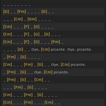
_ _ _ _ _ _ _ _
[D]
_ _
[Fm]
_ _ _ _
[G]
_ _
_ _ _
[Cm]
_
[Gm]
_ _ _ _
[Cm]
_ _ _
[F]
_
[G]
_ _ _ _
[Cm]
_ _ _
[F]
_
[G]
_
[D]
_ _ _
[Cm]
_ _ _
[F]
_
[G]
_ _ _
[Fm]
_
_ _ _ _
[G]
_ _ Oye,
[Cm]
picante. Oye, picante.
_
[Fm]
_
[G]
_ _ _ _
[Cm]
_ _ _
[Fm]
_
[G]
_ _ Oye,
[Cm]
picante.
_
[Fm]
_
[G]
_ _ Oye,
[Cm]
picante.
_
[Fm]
_
[G]
_ _
[Cm]
_ _
_ _ _
[Fm]
_
[G]
_ _ _ _
[Cm]
_ _ _
[Fm]
_
[G]
_ _ _ _
[Cm]
_ _ _
[Fm]
_ _ _
[Cm]
_ _