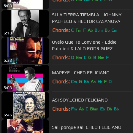
m
m
m
6:08
SI LA TIERRA TIEMBLA - JOHNNY
PACHECO & HECTOR CASANOVA
Chords:
C
F
F
A
B
B
C
m
b
bm
b
m
6:18
Oyelo Que Te Conviene - Eddie
Palmieri & LALO RODRIGUEZ
Chords:
D
E
C
G
B
B
F
m
m
6:32
MAPEYE - CHEO FELICIANO
Chords:
C
G
B
A
E
F
D
m
b
b
b
5:03
ASI SOY...CHEO FELICIANO
Chords:
F
A
C
B
E
D
B
m
b
bm
b
b
b
6:46
Sali porque sali CHEO FELICIANO