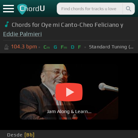
C
U
hord
Chords for Oye mi Canto-Cheo Feliciano y
Eddie Palmieri
104.3
bpm
Standard Tuning (EADGBE)
C
G
F
D
F
m
m
Jam Along & Learn...
Desde
[Bb]