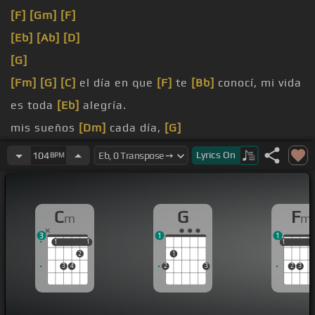
[F]
[Gm]
[F]
[Eb]
[Ab]
[D]
[G]
[Fm]
[G]
[C]
el día en que
[F]
te
[Bb]
conocí, mi vida
es toda
[Eb]
alegría.
mis sueños
[Dm]
cada día,
[G]
siempre estoy
[Ab]
pensando en ti.
Lyrics
On
104
BPM
[C]
Son las
[Fm]
patinas que tiene
[Ab]
amor, que
[Bb]
mi más
[Eb]
desagustada.
C
G
F
m
m
3
1
1
1
1
1
1
1
1
1
2
1
3
4
2
3
2
3