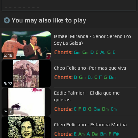
_ _ _ _ _ _ _ _
You may also like to play
Ismael Miranda - Señor Sereno (Yo
Soy La Salsa)
Chords:
G
C
D
C
A
G
E
m
m
b
6:48
Cheo Feliciano -Por mas que viva
Chords:
D
G
E
C
F
G
D
m
b
m
5:22
Eddie Palmieri - El día que me
quieras
Chords:
C
F
D
G
G
D
C
m
m
m
7:18
Cheo Feliciano - Estampa Marina
Chords:
E
A
A
D
B
F
F#
m
m
m