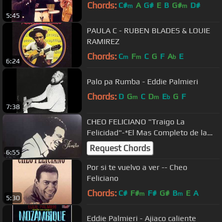
Chords:
C#
A
G#
E
B
G#
D#
m
m
5:45
PAULA C - RUBEN BLADES & LOUIE
RAMIREZ
Chords:
C
F
C
G
F
A
E
m
m
b
6:24
Palo pa Rumba - Eddie Palmieri
Chords:
D
G
C
D
E
G
F
m
m
b
7:38
CHEO FELICIANO "Traigo La
Felicidad"-*El Mas Completo de la
Salsa* Así Soy
Request Chords
6:55
Por si te vuelvo a ver -- Cheo
Feliciano
Chords:
C#
F#
F#
G#
B
E
A
m
m
5:30
Eddie Palmieri - Ajiaco caliente