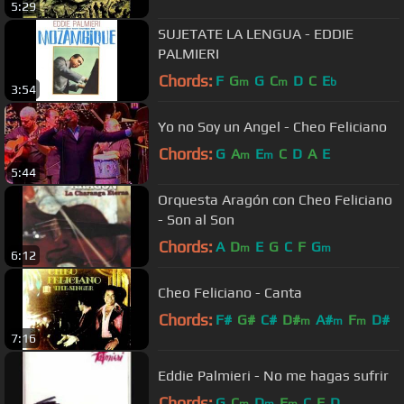
5:29
SUJETATE LA LENGUA - EDDIE
PALMIERI
Chords:
F
G
G
C
D
C
E
m
m
b
3:54
Yo no Soy un Angel - Cheo Feliciano
Chords:
G
A
E
C
D
A
E
m
m
5:44
Orquesta Aragón con Cheo Feliciano
- Son al Son
Chords:
A
D
E
G
C
F
G
m
m
6:12
Cheo Feliciano - Canta
Chords:
F#
G#
C#
D#
A#
F
D#
m
m
m
7:16
Eddie Palmieri - No me hagas sufrir
Chords:
G
C
D
F
C
F
D