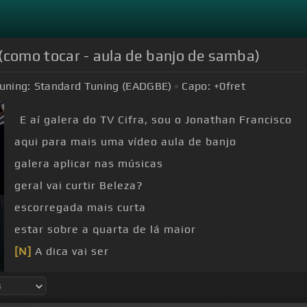
o (como tocar - aula de banjo de samba)
uning:
Standard Tuning (EADGBE)
Capo:
+0
fret
E aí galera do TV Cifra, sou o Jonathan Francisco
aqui para mais uma vídeo aula de banjo
galera aplicar nas músicas
geral vai curtir Beleza?
escorregada mais curta
estar sobre a quarta de lá maior
[N]
A dica vai ser
[N]
Então a gente vai estar pegando do lá bemol até