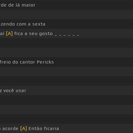
de de lá maior
azendo com a sexta
 aí
[A]
fica a seu gosto _ _ _ _ _ _
freio do cantor Pericks
z você usar
 o acorde
[A]
Então ficaria