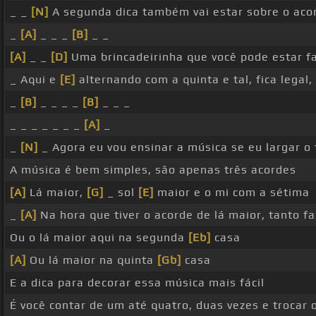
_ _
[N]
A segunda dica também vai estar sobre o acor
_
[A]
_ _ _
[B]
_ _
[A]
_ _
[D]
Uma brincadeirinha que você pode estar f
_ Aqui e
[E]
alternando com a quinta e tal, fica legal,
_
[B]
_ _ _ _
[B]
_ _ _
_ _ _ _ _ _ _
[A]
_
_
[N]
_ Agora eu vou ensinar a música se eu largar o 
A música é bem simples, são apenas três acordes
[A]
Lá maior,
[G]
_ sol
[E]
maior e o mi com a sétima
_
[A]
Na hora que tiver o acorde de lá maior, tanto fa
Ou o lá maior aqui na segunda
[Eb]
casa
[A]
Ou lá maior na quinta
[Gb]
casa
E a dica para decorar essa música mais fácil
É você contar de um até quatro, duas vezes e trocar