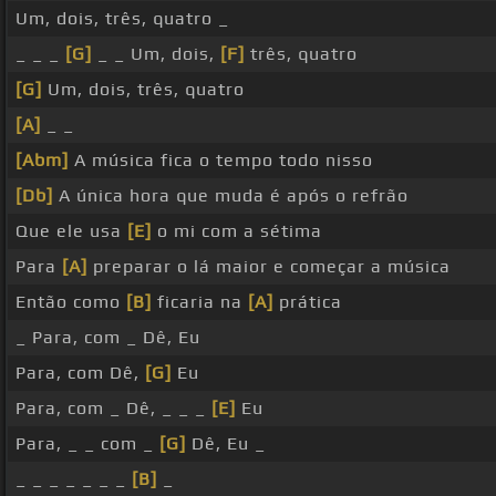
Um, dois, três, quatro _
_ _ _
[G]
_ _ Um, dois,
[F]
três, quatro
[G]
Um, dois, três, quatro
[A]
_ _
[Abm]
A música fica o tempo todo nisso
[Db]
A única hora que muda é após o refrão
Que ele usa
[E]
o mi com a sétima
Para
[A]
preparar o lá maior e começar a música
Então como
[B]
ficaria na
[A]
prática
_ Para, com _ Dê, Eu
Para, com Dê,
[G]
Eu
Para, com _ Dê, _ _ _
[E]
Eu
Para, _ _ com _
[G]
Dê, Eu _
_ _ _ _ _ _ _
[B]
_