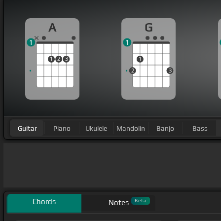
A
G
1
1
1
2
3
1
2
3
Guitar
Piano
Ukulele
Mandolin
Banjo
Bass
Chords
Beta
Notes