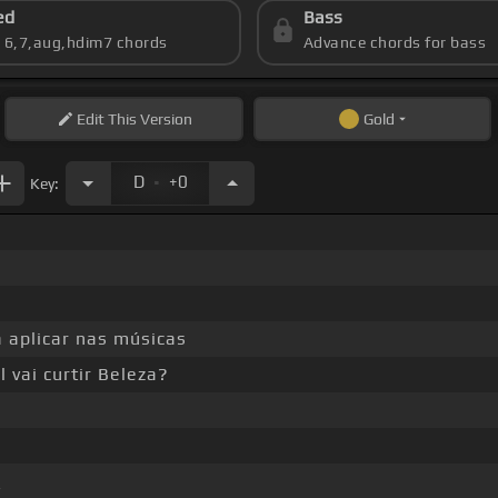
ed
Bass
s 6,7,aug,hdim7 chords
Advance chords for bass
Edit
This Version
Gold
.
D
+0
Key:
a aplicar nas músicas
 vai curtir Beleza?
_