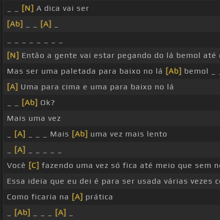
_ _
[N]
A dica vai ser
[Ab]
_ _
[A]
_
_ _ _ _ _ _ _ _
[N]
Então a gente vai estar pegando do lá bemol até 
Mas ser uma paletada para baixo no lá
[Ab]
bemol _ 
[A]
Uma para cima e uma para baixo no lá
_ _
[Ab]
Ok?
Mais uma vez
_
[A]
_ _ _ Mais
[Ab]
uma vez mais lento
_
[A]
_ _ _ _ _
Você
[C]
fazendo uma vez só fica até meio que sem n
Essa ideia que eu dei é para ser usada várias vezes
Como ficaria na
[A]
prática
_
[Ab]
_ _ _
[A]
_