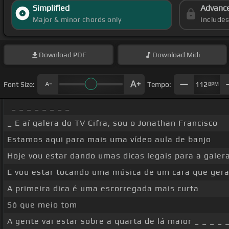
Simplified
Advanc
Major & minor chords only
Include
Download
PDF
Download
Midi
Font Size:
Tempo:
112
BPM
_ _ _ _ _ _ _ _
_ E aí galera do TV Cifra, sou o Jonathan Francisco
Estamos aqui para mais uma vídeo aula de banjo
Hoje vou estar dando umas dicas legais para a galer
E vou estar tocando uma música de um cara que geral
A primeira dica é uma escorregada mais curta
Só que meio tom
A gente vai estar sobre a quarta de lá maior _ _ _ _ 