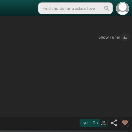
Show
Tuner
 o lá
Lyrics
On