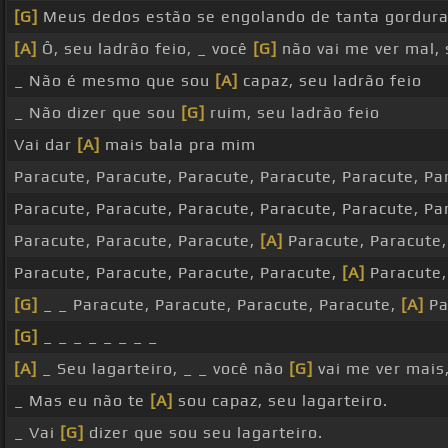
[G]
Meus dedos estão se engolando de tanta gordura
[A]
Ô, seu ladrão feio, _ você
[G]
não vai me ver mal, 
_ Não é mesmo que sou
[A]
capaz, seu ladrão feio
_ Não dizer que sou
[G]
ruim, seu ladrão feio
Vai dar
[A]
mais bala pra mim
Paracute, Paracute, Paracute, Paracute, Paracute, Pa
Paracute, Paracute, Paracute, Paracute, Paracute, Pa
Paracute, Paracute, Paracute,
[A]
Paracute, Paracute,
Paracute, Paracute, Paracute, Paracute,
[A]
Paracute, 
[G]
_ _ Paracute, Paracute, Paracute, Paracute,
[A]
Pa
[G]
_ _ _ _ _ _ _ _
[A]
_ Seu lagarteiro, _ _ você não
[G]
vai me ver mais,
_ Mas eu não te
[A]
sou capaz, seu lagarteiro.
_ Vai
[G]
dizer que sou seu lagarteiro.