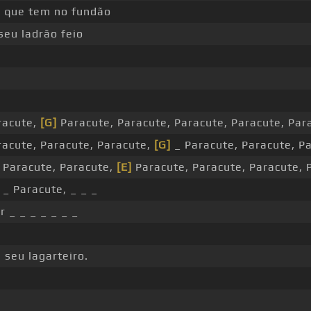
 que tem no fundão
seu ladrão feio
racute,
[G]
Paracute, Paracute, Paracute, Paracute, Par
racute, Paracute, Paracute,
[G]
_ Paracute, Paracute, Pa
 Paracute, Paracute,
[E]
Paracute, Paracute, Paracute, P
_ Paracute, _ _ _
r _ _ _ _ _ _ _
 seu lagarteiro.