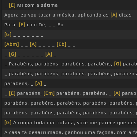
_
[E]
Mi com a sétima
Agora eu vou tocar a música, aplicando as
[A]
dicas
Para,
[E]
com Dê, _ _ Eu
[G]
_ _ _ _ _ _ _
[Abm]
_ _
[A]
_ _ _ _
[Eb]
_ _
_
[G]
_ _ _ _ _ _
[A]
_
_ Parabéns, parabéns, parabéns, parabéns,
[G]
parab
_ parabéns, parabéns, parabéns, parabéns, parabén
parabéns, _
[A]
_
_
[E]
parabéns,
[Em]
parabéns, parabéns, _
[A]
parabé
parabéns, parabéns, parabéns, parabéns, parabéns, 
parabéns, parabéns, parabéns, parabéns, parabéns,
[G]
A roupa toda mal rotada, você me parece que go
A casa tá desarrumada, ganhou uma façona, com a f