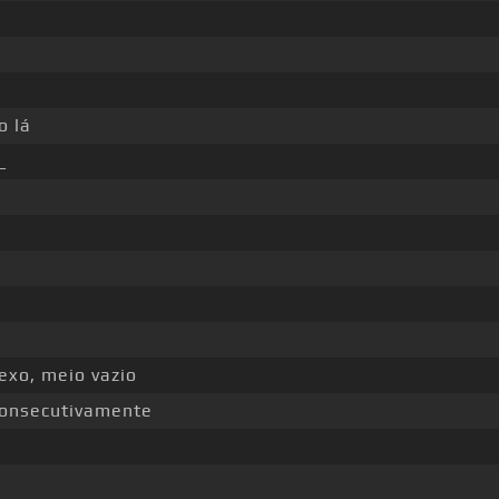
o lá
_
exo, meio vazio
 consecutivamente