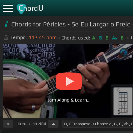
C
U
hord
Chords for
Péricles - Se Eu Largar o Frei
112.45
bpm
Tempo:
T
Chords used:
A
G
E
A
B
b
Jam Along & Learn...
100
➙
112
BPM
%