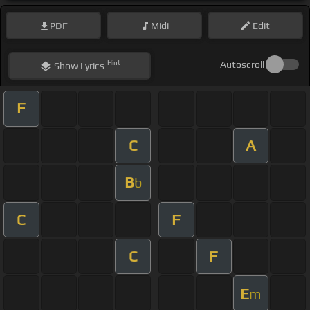
PDF
Midi
Edit
Hint
Autoscroll
Show
Lyrics
F
C
A
B
b
C
F
C
F
E
m