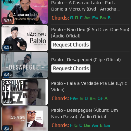
Pablo -- A Casa ao Lado - Part.
Daniela Mercury (Dvd - Arrocha
Brasil) Vídeo Oficial
Chords:
G
D
C
A
E
B
B
m
m
m
6:33
Pablo - Não Deu (É Só Dizer Que Sim)
[Áudio Oficial]
Request Chords
3:58
Pablo - Desapeguei (Clipe Oficial)
Request Chords
3:46
Pablo - Fala a Verdade Pra Ele (Lyric
Vídeo)
Chords:
F#
E
D
B
C#
A
m
m
3:39
Pablo - Desapeguei (Álbum: Um
Novo Passo) [Áudio Oficial]
Chords:
F
G
C
D
A
E
E
m
m
m
3:28