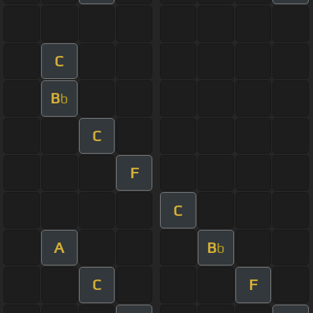
C
B
b
C
F
C
A
B
b
C
F