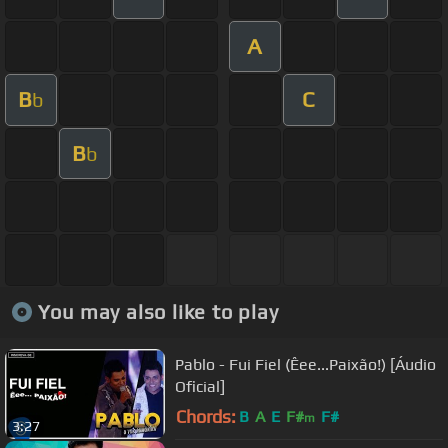
A
B
C
b
B
b
You may also like to play
Pablo - Fui Fiel (Êee...Paixão!) [Áudio
Oficial]
Chords:
B
A
E
F#
F#
m
3:27