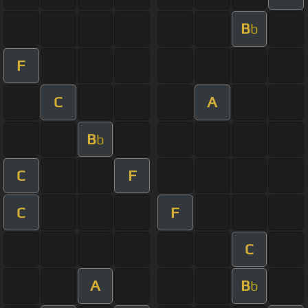
B
b
F
C
A
B
b
C
F
C
F
C
A
B
b