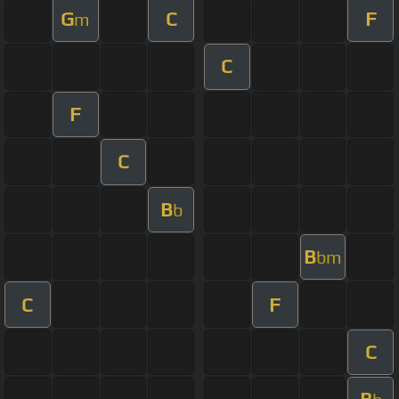
G
C
F
m
C
F
C
B
b
B
bm
C
F
C