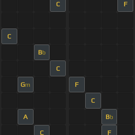
C
F
C
B
b
C
G
F
m
C
A
B
b
C
F