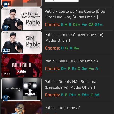
4:00
Pablo - Conto ou Não Conto (É Só
Dizer Que Sim) [Áudio Oficial]
Chords:
E
A
B
C#
A
C#
G#
m
m
m
3:15
Pablo - Sim (É Só Dizer Que Sim)
[Áudio Oficial]
Chords:
D
G
A
B
m
2:55
Pablo - Bilu Bilu (Clipe Oficial)
Chords:
D
F
B
C
G
A
A
m
b
m
m
3:33
Pablo - Depois Não Reclama
(Desculpe Aí) [Áudio Oficial]
Chords:
B
E
C#
A
F#
C
A#
m
m
3:35
Pablo - Desculpe Aí