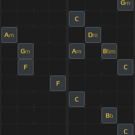
G
m
C
A
D
m
m
G
A
B
m
m
bm
F
C
F
C
B
b
C