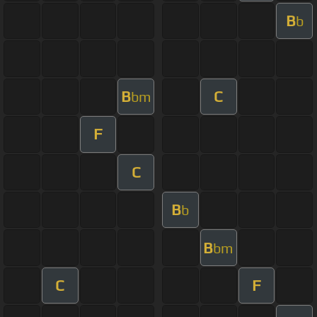
B
b
B
C
bm
F
C
B
b
B
bm
C
F