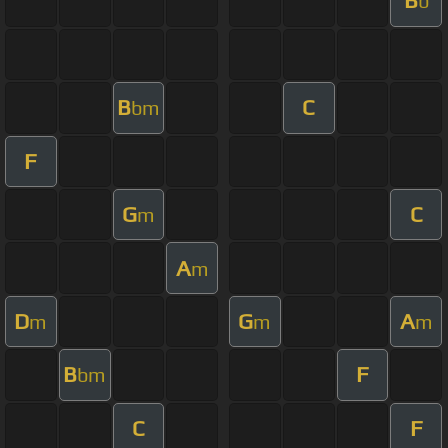
B
b
B
C
bm
F
G
C
m
A
m
D
G
A
m
m
m
B
F
bm
C
F