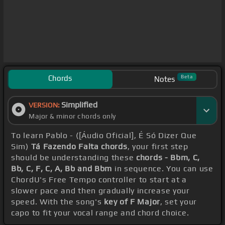
Chords
Beta
Notes
Simplified
VERSION:
Major & minor chords only
To learn Pablo - ([Áudio Oficial], É Só Dizer Que
Sim)
Tá Fazendo Falta chords
, your first step
should be understanding these
chords - Bbm, C,
Bb, C, F, C, A, Bb and Bbm
in sequence. You can use
ChordU's Free Tempo controller to start at a
slower pace and then gradually increase your
speed. With the song's
key of F Major
, set your
capo to fit your vocal range and chord choice.