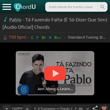
C
U
hord
Pablo
- Tá Fazendo Falta (É Só Dizer Que Sim)
[Áudio Oficial] Chords
150
bpm
Standard Tuning (EADGBE)
C
F
B
A
B
b
bm
Jam Along & Learn...
150
BPM