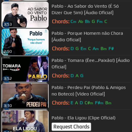
Pablo - Ao Sabor do Vento (É Só
Dizer Que Sim) [Áudio Oficial]
Chords:
C
A
B
G
F
C
m
b
b
m
3:53
Pablo - Porque Homem não Chora
[Áudio Oficial]
Chords:
D
G
E
C
A
B
F#
m
m
m
2:50
Pablo - Tomara (Êee...Paixão!) [Áudio
Oficial]
Chords:
D
A
G
3:52
Pablo - Perdeu Pai (Pablo & Amigos
no Boteco) [Vídeo Oficial]
Chords:
E
A
D
C#
F#
B
m
m
m
3:10
Pablo - Ela Ligou (Clipe Oficial)
Request Chords