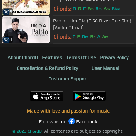
Chords:
D
G
C
E
B
A
B
m
m
m
bm
3:05
Pablo - Um Dia (É Só Dizer Que Sim)
[Áudio Oficial]
Chords:
C
F
D
B
A
A
m
b
m
3:41
About ChordU
Features
Terms Of Use
Privacy Policy
Cancellation & Refund Policy
User Manual
Customer Support
Made with love and passion for music
Follow us on
Facebook
All contents are subject to copyright,
©
2023
ChordU.