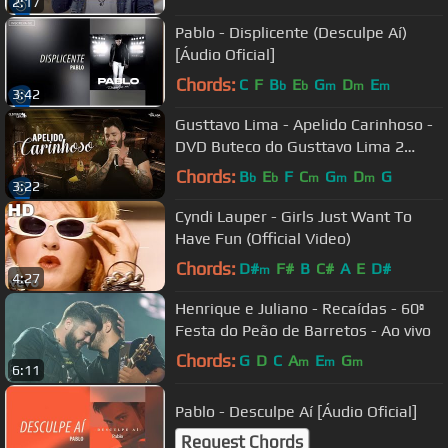
2:17
Pablo - Displicente (Desculpe Aí)
[Áudio Oficial]
Chords:
C
F
B
E
G
D
E
b
b
m
m
m
3:42
Gusttavo Lima - Apelido Carinhoso -
DVD Buteco do Gusttavo Lima 2
(Vídeo Oficial)
Chords:
B
E
F
C
G
D
G
b
b
m
m
m
3:22
Cyndi Lauper - Girls Just Want To
Have Fun (Official Video)
Chords:
D#
F#
B
C#
A
E
D#
m
4:27
Henrique e Juliano - Recaídas - 60ª
Festa do Peão de Barretos - Ao vivo
Chords:
G
D
C
A
E
G
m
m
m
6:11
Pablo - Desculpe Aí [Áudio Oficial]
Request Chords