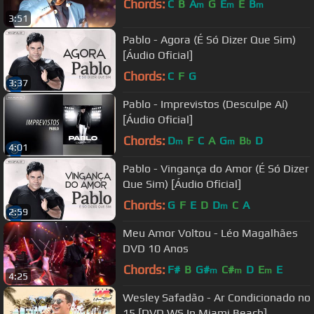
Chords:
C
B
A
G
E
E
B
m
m
m
3:51
Pablo - Agora (É Só Dizer Que Sim)
[Áudio Oficial]
Chords:
C
F
G
3:37
Pablo - Imprevistos (Desculpe Aí)
[Áudio Oficial]
Chords:
D
F
C
A
G
B
D
m
m
b
4:01
Pablo - Vingança do Amor (É Só Dizer
Que Sim) [Áudio Oficial]
Chords:
G
F
E
D
D
C
A
m
2:59
Meu Amor Voltou - Léo Magalhães
DVD 10 Anos
Chords:
F#
B
G#
C#
D
E
E
m
m
m
4:25
Wesley Safadão - Ar Condicionado no
15 [DVD WS In Miami Beach]