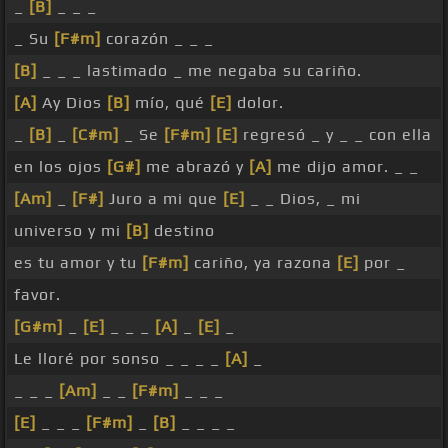
_
[B]
_ _ _
_ Su
[F#m]
corazón _ _ _
[B]
_ _ _ lastimado _ me negaba su cariño.
[A]
Ay Dios
[B]
mío, qué
[E]
dolor.
_
[B]
_
[C#m]
_ Se
[F#m]
[E]
regresó _ y _ _ con ella
en los ojos
[G#]
me abrazó y
[A]
me dijo amor. _ _
[Am]
_
[F#]
Juro a mi que
[E]
_ _ Dios, _ mi
universo y mi
[B]
destino
es tu amor y tu
[F#m]
cariño, ya razona
[E]
por _
favor.
[G#m]
_
[E]
_ _ _
[A]
_
[E]
_
Le lloré por sonso _ _ _ _
[A]
_
_ _ _
[Am]
_ _
[F#m]
_ _ _
[E]
_ _ _
[F#m]
_
[B]
_ _ _ _