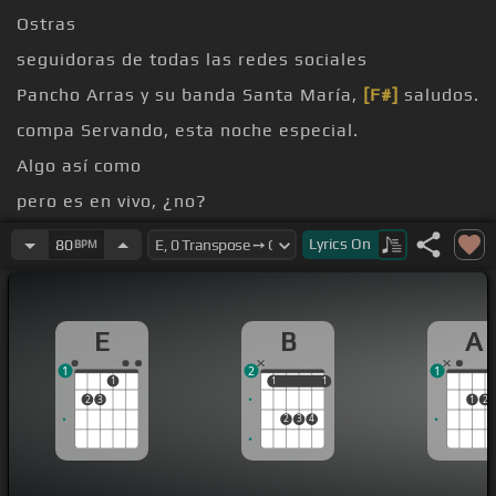
Ostras
seguidoras de todas las redes sociales
Pancho Arras y su banda Santa María,
[F#]
saludos.
compa Servando, esta noche especial.
Algo así como
pero es en vivo, ¿no?
entre más amor más celos
Lyrics
On
80
BPM
E
B
A
1
2
1
1
1
1
1
1
2
3
1
2
2
3
4