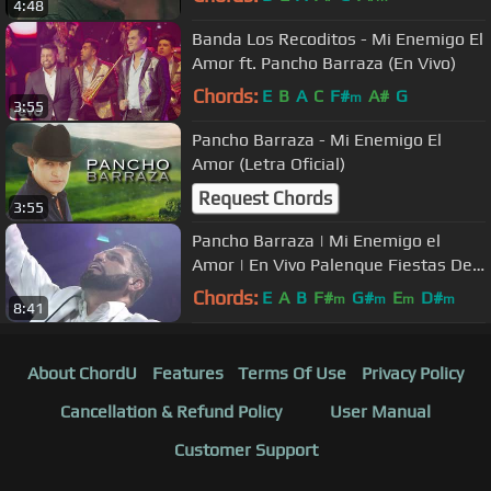
4:48
Banda Los Recoditos - Mi Enemigo El
Amor ft. Pancho Barraza (En Vivo)
Chords:
E
B
A
C
F#
A#
G
m
3:55
Pancho Barraza - Mi Enemigo El
Amor (Letra Oficial)
Request Chords
3:55
Pancho Barraza | Mi Enemigo el
Amor | En Vivo Palenque Fiestas De
Octubre 2017
Chords:
E
A
B
F#
G#
E
D#
m
m
m
m
8:41
About ChordU
Features
Terms Of Use
Privacy Policy
Cancellation & Refund Policy
User Manual
Customer Support