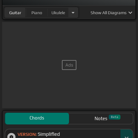
Guitar
Piano
Ukulele
Show
All Diagrams
Chords
Beta
Notes
Simplified
VERSION: