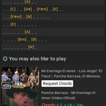
_ _ _ _ _ _
[A]
_ _
_ _
[C]
_ _
[D#]
_
[F#m]
_
[E]
_ _
_ _
[F#m]
_
[B]
_ _ _ _ _
_ _
[E]
_ _ _ _ _ _
_ _ _ _ _ _
[A]
_ _
_ _ _ _
[Bm]
_
[B]
_ _ _
_ _ _ _ _ _ _
[N]
_
You may also like to play
Mi Enemigo El Amor - Luis Angel "El
Flaco", Pancho Barraza, El Mimoso
Request Chords
3:52
Pancho Barraza - Mi Enemigo El
Amor (Video Oficial)
Chords:
B
E
A
F#
C
F#
m