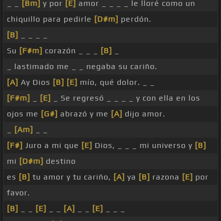
_ _
[Bm]
y por
[E]
amor _ _ _ _ le lloré como un
chiquillo para pedirle
[D#m]
perdón.
[B]
_ _ _ _
Su
[F#m]
corazón _ _ _
[B]
_
_ lastimado me _ _ negaba su cariño.
[A]
Ay Dios
[B]
[E]
mío, qué dolor. _ _
[F#m]
_
[E]
_ Se regresó _ _ _ _ y con ella en los
ojos me
[G#]
abrazó y me
[A]
dijo amor.
_
[Am]
_ _
[F#]
Juro a mi que
[E]
Dios, _ _ _ mi universo y
[B]
mi
[D#m]
destino
es
[B]
tu amor y tu cariño,
[A]
ya
[B]
razona
[E]
por
favor.
[B]
_ _
[E]
_ _
[A]
_ _
[E]
_ _ _