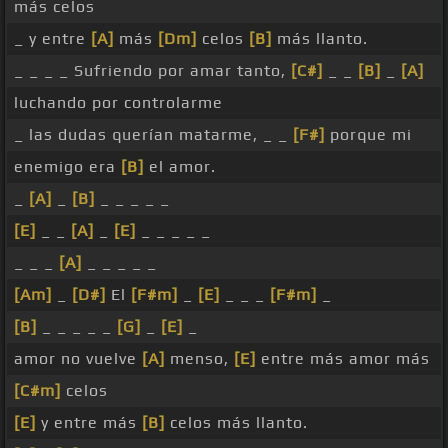
más celos
_ y entre
[A]
más
[Dm]
celos
[B]
más llanto.
_ _ _ _ Sufriendo por amar tanto,
[C#]
_ _
[B]
_
[A]
luchando por controlarme
_ las dudas querían matarme, _ _
[F#]
porque mi
enemigo era
[B]
el amor.
_
[A]
_
[B]
_ _ _ _ _
[E]
_ _
[A]
_
[E]
_ _ _ _ _
_ _ _
[A]
_ _ _ _ _
[Am]
_
[D#]
El
[F#m]
_
[E]
_ _ _
[F#m]
_
[B]
_ _ _ _ _
[G]
_
[E]
_
amor no vuelve
[A]
menso,
[E]
entre más amor más
[C#m]
celos
[E]
y entre más
[B]
celos más llanto.