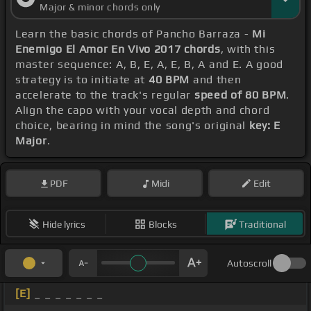
Major & minor chords only
Learn the basic chords of Pancho Barraza -
Mi
Enemigo El Amor En Vivo 2017 chords
, with this
master sequence: A, B, E, A, E, B, A and E. A good
strategy is to initiate at
40 BPM
and then
accelerate to the track's regular
speed of 80 BPM
.
Align the capo with your vocal depth and chord
choice, bearing in mind the song's original
key: E
Major
.
PDF
Midi
Edit
Hide lyrics
Blocks
Traditional
Autoscroll
[E]
_ _ _ _ _ _ _