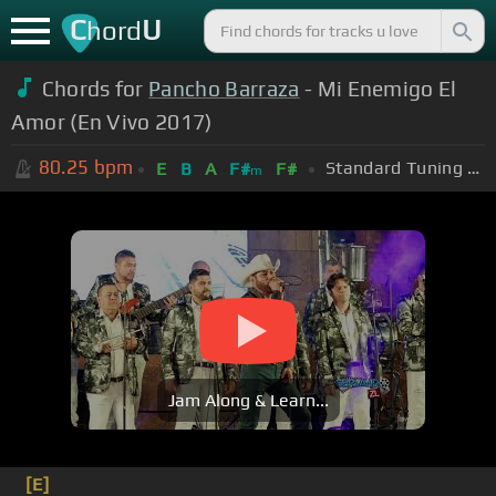
C
U
hord
Chords for
Pancho Barraza
- Mi Enemigo El
Amor (En Vivo 2017)
80.25
bpm
Standard Tuning (EADGBE)
E
B
A
F#
F#
m
Jam Along & Learn...
[E]