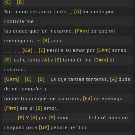
[C]
_
[B]
_
Sufriendo por amar tanto, _
[A]
luchando por
controlarme
las dudas querían matarme,
[F#m]
porque mi
enemigo era el
[B]
amor.
_ _ _ _
[G#]
_
[E]
Perdí a su amor por
[C#m]
sonso,
[E]
leal o tonto
[A]
y
[E]
también me
[D#m]
di
cobarde.
[G#m]
_
[C]
_
[B]
_ Le dije tantas tonteras,
[A]
dudé
de mi compañera
no me fui aunque me ocurriera,
[F#]
mi enemigo
[F#m]
era el
[B]
amor.
_ _ _
[E]
Y
[A]
por
[E]
amor _ _ _ _ le lloré como un
chiquillo para
[D#]
pedirle perdón.