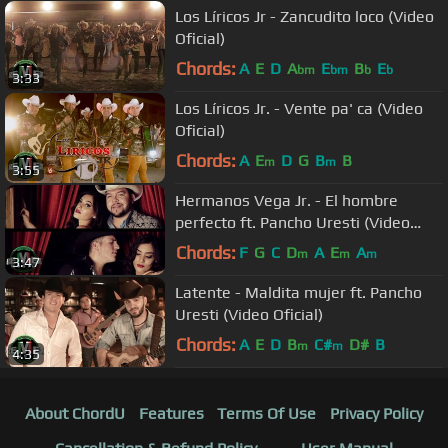
Los Líricos Jr - Zancudito loco (Video
Oficial)
Chords:
A
E
D
A
E
B
E
bm
bm
b
b
3:33
Los Líricos Jr. - Vente pa' ca (Video
Oficial)
Chords:
A
E
D
G
B
B
m
m
3:55
Hermanos Vega Jr. - El hombre
perfecto ft. Pancho Uresti (Video
Oficial)
Chords:
F
G
C
D
A
E
A
m
m
m
3:47
Latente - Maldita mujer ft. Pancho
Uresti (Video Oficial)
Chords:
A
E
D
B
C#
D#
B
m
m
4:35
About ChordU
Features
Terms Of Use
Privacy Policy