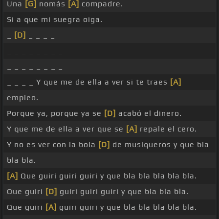
Una
[G]
nomás
[A]
compadre.
Si a que mi suegra oiga.
_
[D]
_ _ _ _
_ _ _ _ _ _ _ _
_ _ _ _ _ _ _ _
_ _ _ _ Y que me de ella a ver si te traes
[A]
empleo.
Porque ya, porque ya se
[D]
acabó el dinero.
Y que me de ella a ver que se
[A]
repale el cero.
Y no es ver con la bola
[D]
de musiqueros y que bla
bla bla.
[A]
Que guiri guiri guiri y que bla bla bla bla bla.
Que guiri
[D]
guiri guiri guiri y que bla bla bla.
Que guiri
[A]
guiri guiri y que bla bla bla bla bla.