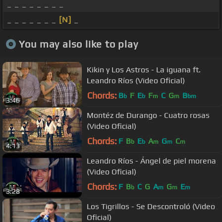
_ _ _ _ _ _ _ _
_ _ _ _ _ _ _
[N]
_
You may also like to play
Kikin y Los Astros - La iguana ft.
Leandro Ríos (Video Oficial)
Chords:
B
F
E
F
C
G
B
b
b
m
m
bm
3:46
Montéz de Durango - Cuatro rosas
(Video Oficial)
Chords:
F
B
E
A
G
C
b
b
m
m
m
4:13
Leandro Ríos - Ángel de piel morena
(Video Oficial)
Chords:
F
B
C
G
A
G
E
b
m
m
m
3:28
Los Tigrillos - Se Descontroló (Video
Oficial)