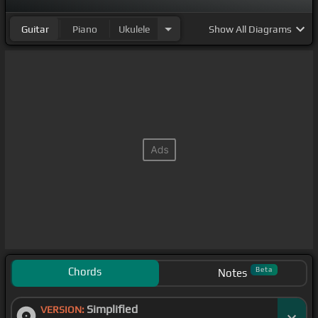
Guitar
Piano
Ukulele
Show
All Diagrams
Chords
Beta
Notes
Simplified
VERSION: