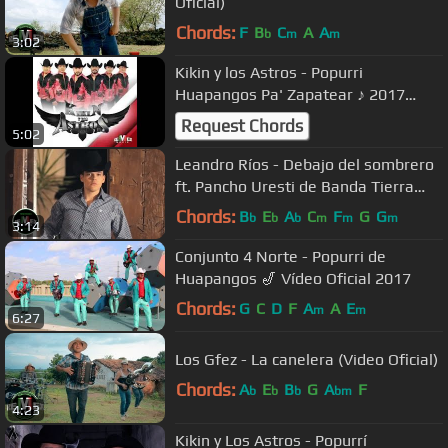
Oficial)
Chords:
F
B
C
A
A
b
m
m
3:02
Kikin y los Astros - Popurri
Huapangos Pa' Zapatear ♪ 2017
(Audio Original)
Request Chords
5:02
Leandro Ríos - Debajo del sombrero
ft. Pancho Uresti de Banda Tierra
Sagrada (Video Oficial)
Chords:
B
E
A
C
F
G
G
b
b
b
m
m
m
3:14
Conjunto 4 Norte - Popurri de
Huapangos 🎷 Vídeo Oficial 2017
Chords:
G
C
D
F
A
A
E
m
m
6:27
Los Gfez - La canelera (Video Oficial)
Chords:
A
E
B
G
A
F
b
b
b
bm
4:23
Kikin y Los Astros - Popurrí