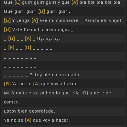
Que
[E]
guiri guiri guiri y que
[A]
bla bla bla bla bla.
Que guiri guiri
[D]
guiri guiri. _ _ _
[G]
Y venga
[A]
ese mi compadre _ Panchilesi viejol.
[D]
Vale Kikini Locasso oiga. _
_
[G]
_ _
[A]
_ Uy, uy, uy.
_
[E]
_ _
[D]
_ _ _ _ _
_ _ _ _ _ _ _ _
_ _ _ _ _ _ _ _
_ _ _ _ _ _ Estoy bien acorralado.
[G]
Ya no se
[A]
que voy a hacer.
Mi familia esta pidiendo que ella
[D]
quiere de
comer.
Estoy bien acorralado.
Ya no se
[A]
que voy a hacer.