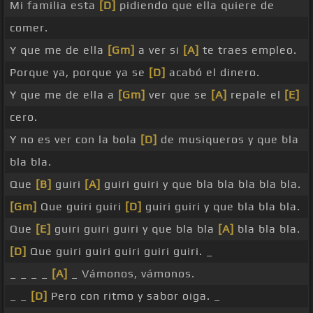
Mi familia esta
[D]
pidiendo que ella quiere de
comer.
Y que me de ella
[Gm]
a ver si
[A]
te traes empleo.
Porque ya, porque ya se
[D]
acabó el dinero.
Y que me de ella a
[Gm]
ver que se
[A]
repale el
[E]
cero.
Y no es ver con la bola
[D]
de musiqueros y que bla
bla bla.
Que
[B]
guiri
[A]
guiri guiri y que bla bla bla bla bla.
[Gm]
Que guiri guiri
[D]
guiri guiri y que bla bla bla.
Que
[E]
guiri guiri guiri y que bla bla
[A]
bla bla bla.
[D]
Que guiri guiri guiri guiri guiri. _
_ _ _ _
[A]
_ Vámonos, vámonos.
_ _
[D]
Pero con ritmo y sabor oiga. _