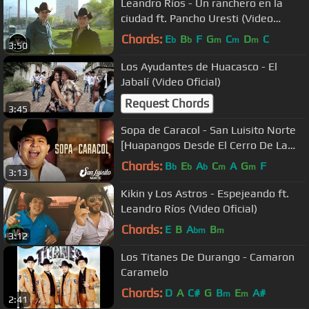
Leandro Ríos - Un ranchero en la
ciudad ft. Pancho Uresti (Video
Oficial)
Chords:
E
B
F
G
C
D
C
b
b
m
m
m
3:50
Los Ayudantes de Huacasco - El
Jabalí (Video Oficial)
Request Chords
3:45
Sopa de Caracol - San Luisito Norte
[Huapangos Desde El Cerro De La
Silla]
Chords:
B
E
A
C
A
G
F
b
b
b
m
m
3:13
Kikin y Los Astros - Espejeando ft.
Leandro Ríos (Video Oficial)
Chords:
E
B
A
B
bm
m
3:12
Los Titanes De Durango - Camaron
Caramelo
Chords:
D
A
C#
G
B
E
A#
m
m
2:41