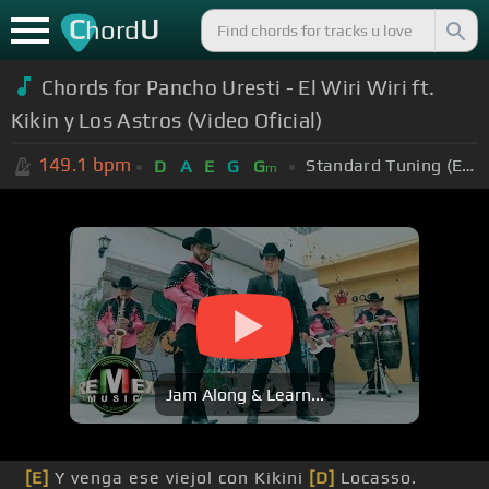
C
U
hord
Chords for Pancho Uresti - El Wiri Wiri ft.
Kikin y Los Astros (Video Oficial)
149.1
bpm
Standard Tuning (EADGBE)
D
A
E
G
G
m
Jam Along & Learn...
[E]
Y venga ese viejol con Kikini
[D]
Locasso.