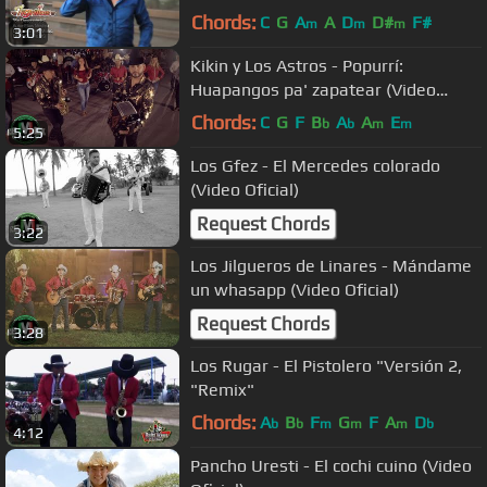
Chords:
C
G
A
A
D
D#
F#
m
m
m
3:01
Kikin y Los Astros - Popurrí:
Huapangos pa' zapatear (Video
Oficial)
Chords:
C
G
F
B
A
A
E
b
b
m
m
5:25
Los Gfez - El Mercedes colorado
(Video Oficial)
Request Chords
3:22
Los Jilgueros de Linares - Mándame
un whasapp (Video Oficial)
Request Chords
3:28
Los Rugar - El Pistolero "Versión 2,
"Remix"
Chords:
A
B
F
G
F
A
D
b
b
m
m
m
b
4:12
Pancho Uresti - El cochi cuino (Video