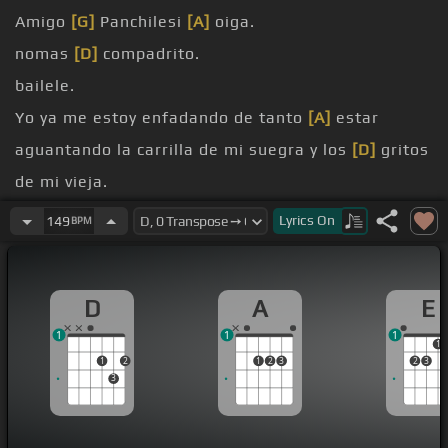
Amigo
[G]
Panchilesi
[A]
oiga.
nomas
[D]
compadrito.
bailele.
Yo ya me estoy enfadando de tanto
[A]
estar
aguantando la carrilla de mi suegra y los
[D]
gritos
de mi vieja.
enfadando de tanto estar
[A]
aguantando la
Lyrics
On
149
BPM
carrilla de mi suegra y los gritos
[D]
de mi vieja.
ella a ver si
[A]
te traes empleo.
D
A
E
ya, porque ya se
[D]
acabó el dinero.
1
1
1
1
1
2
1
2
3
2
3
3