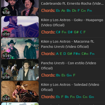
Cadeteando ft. Ernesto Rocha (Video
Oficial)
Chords:
E
A
B
D
F
C
F
b
b
b
b
m
m
6:08
Kikin y Los Astros - Goku - Huapango
(Video Oficial)
Chords:
C#
F
D#
G#
C
F
m
3:37
Kikin y Los Astros - Macorina ft.
Pancho Uresti (Video Oficial)
Chords:
A
E
D
G#
F#
C#
F
m
m
m
3:24
Pancho Uresti - Con estilo (Video
Oficial)
Chords:
B
E
G
F
b
b
m
2:39
Kikin y Los Astros - Soledad (Video
Oficial)
Chords:
E
F
B
F
D
C
G
b
b
m
m
m
m
3:47