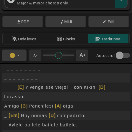
Major & minor chords only
PDF
Midi
Edit
Hide lyrics
Blocks
Traditional
Autoscroll
_ _ _ _ _ _ _ _
_ _ _ _ _ _ _ _
_ _ _
[E]
Y venga ese viejol _ con Kikini
[D]
_ _
Locasso.
Amigo
[G]
Panchilesi
[A]
oiga.
_
[Em]
Hoy nomas
[D]
compadrito.
_ Aylele bailele bailele bailele. _ _ _ _ _ _