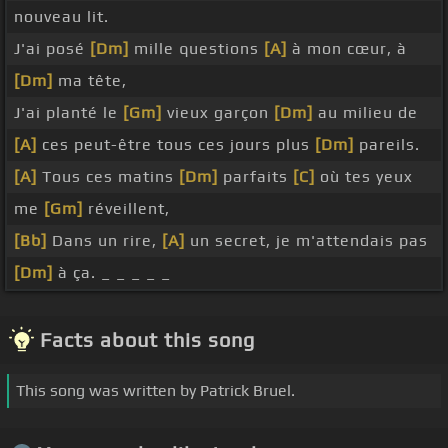
nouveau lit.
J'ai posé
[Dm]
mille questions
[A]
à mon cœur, à
[Dm]
ma tête,
J'ai planté le
[Gm]
vieux garçon
[Dm]
au milieu de
[A]
ces peut-être tous ces jours plus
[Dm]
pareils.
[A]
Tous ces matins
[Dm]
parfaits
[C]
où tes yeux
me
[Gm]
réveillent,
[Bb]
Dans un rire,
[A]
un secret, je m'attendais pas
[Dm]
à ça. _ _ _ _ _
Facts about this song
This song was written by Patrick Bruel.