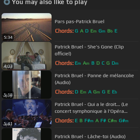
You may also like to play
Pars pas-Patrick Bruel
Chords:
G
A
D
E
G
B
E
m
m
b
5:34
Patrick Bruel - She's Gone (Clip
officiel)
Chords:
E
A
B
D
C
G
D
m
m
m
4:03
Patrick Bruel - Panne de mélancolie
(Audio)
Chords:
D
E
A
G
G
E
E
m
m
b
5:18
Patrick Bruel - Qui a le droit... (Le
concert symphonique à l'Opéra
Garnier 2015)
Chords:
E
B
F#
A
F#
C#
G#
m
m
m
5:41
Patrick Bruel - Lâche-toi (Audio)