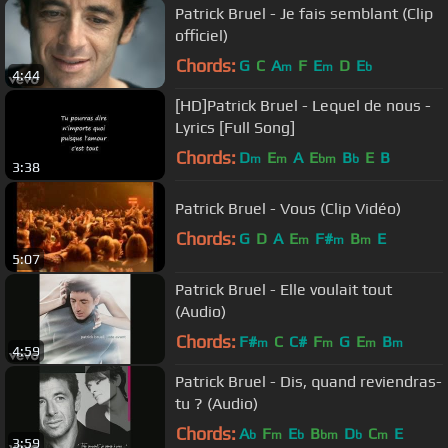
Patrick Bruel - Je fais semblant (Clip
officiel)
Chords:
G
C
A
F
E
D
E
m
m
b
4:44
[HD]Patrick Bruel - Lequel de nous -
Lyrics [Full Song]
Chords:
D
E
A
E
B
E
B
m
m
bm
b
3:38
Patrick Bruel - Vous (Clip Vidéo)
Chords:
G
D
A
E
F#
B
E
m
m
m
5:07
Patrick Bruel - Elle voulait tout
(Audio)
Chords:
F#
C
C#
F
G
E
B
m
m
m
m
4:59
Patrick Bruel - Dis, quand reviendras-
tu ? (Audio)
Chords:
A
F
E
B
D
C
E
b
m
b
bm
b
m
3:59