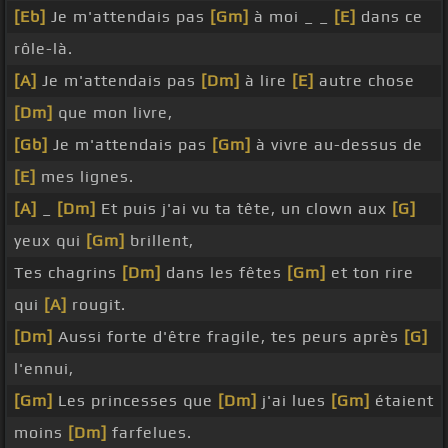
[Eb]
Je m'attendais pas
[Gm]
à moi _ _
[E]
dans ce
rôle-là.
[A]
Je m'attendais pas
[Dm]
à lire
[E]
autre chose
[Dm]
que mon livre,
[Gb]
Je m'attendais pas
[Gm]
à vivre au-dessus de
[E]
mes lignes.
[A]
_
[Dm]
Et puis j'ai vu ta tête, un clown aux
[G]
yeux qui
[Gm]
brillent,
Tes chagrins
[Dm]
dans les fêtes
[Gm]
et ton rire
qui
[A]
rougit.
[Dm]
Aussi forte d'être fragile, tes peurs après
[G]
l'ennui,
[Gm]
Les princesses que
[Dm]
j'ai lues
[Gm]
étaient
moins
[Dm]
farfelues.