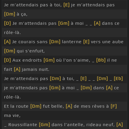
Je m'attendais pas à toi,
[E]
je m'attendais pas
[Dm]
à ça,
[D]
Je m'attendais pas
[Gm]
à moi _ _
[A]
dans ce
rôle-là.
[A]
Je courais sans
[Dm]
lanterne
[E]
vers une aube
[Dm]
qui s'enfuit,
[D]
Aux endroits
[Gm]
où l'on s'aime, _
[Bb]
il ne
fait
[A]
jamais nuit.
Je m'attendais pas
[Dm]
à toi, _
[E]
_ _
[Dm]
_
[Eb]
je m'attendais pas
[Gm]
à moi _
[Dm]
dans
[A]
ce
rôle-là.
Et la route
[Dm]
fut belle,
[A]
de mes rêves à
[F]
ma vie,
_ Roussillante
[Gm]
dans l'antelle, rideau neuf,
[A]