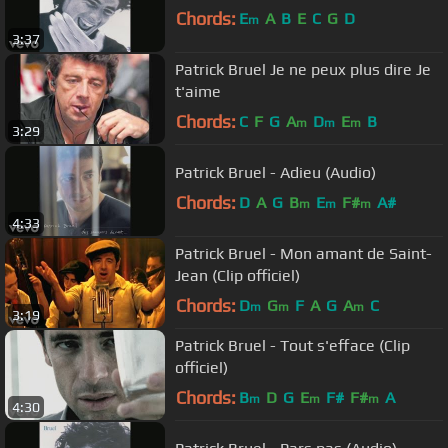
Chords:
E
A
B
E
C
G
D
m
3:37
Patrick Bruel Je ne peux plus dire Je
t'aime
Chords:
C
F
G
A
D
E
B
m
m
m
3:29
Patrick Bruel - Adieu (Audio)
Chords:
D
A
G
B
E
F#
A#
m
m
m
4:33
Patrick Bruel - Mon amant de Saint-
Jean (Clip officiel)
Chords:
D
G
F
A
G
A
C
m
m
m
3:19
Patrick Bruel - Tout s'efface (Clip
officiel)
Chords:
B
D
G
E
F#
F#
A
m
m
m
4:30