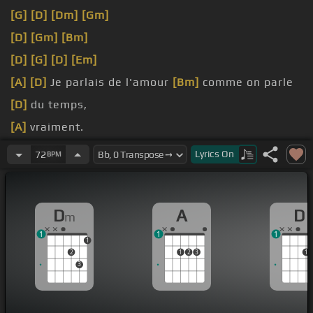
[G]
[D]
[Dm]
[Gm]
[D]
[Gm]
[Bm]
[D]
[G]
[D]
[Em]
[A]
[D]
Je parlais de l'amour
[Bm]
comme on parle
[D]
du temps,
[A]
vraiment.
[D]
y croire,
Lyrics
On
72
BPM
[A]
pour voir.
D
A
D
m
1
1
1
1
2
1
2
3
1
3