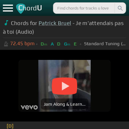
C
U
hord
Chords for
Patrick Bruel
- Je m'attendais pas
à toi (Audio)
72.45
bpm
Standard Tuning (EADGBE)
D
A
D
G
E
m
m
Jam Along & Learn...
[D]