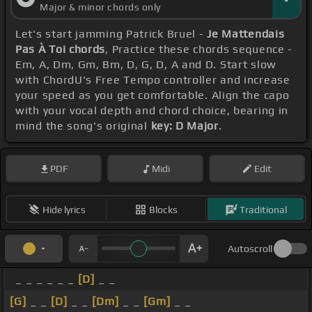
Major & minor chords only
Let's start jamming Patrick Bruel -
Je Mattendais
Pas À Toi chords
, Practice these chords sequence -
Em, A, Dm, Gm, Bm, D, G, D, A and D. Start slow
with ChordU's Free Tempo controller and increase
your speed as you get comfortable. Align the capo
with your vocal depth and chord choice, bearing in
mind the song's original
key: D Major
.
PDF
Midi
Edit
Hide lyrics
Blocks
Traditional
Autoscroll
_ _ _ _ _ _
[D]
_ _
[G]
_ _
[D]
_ _
[Dm]
_ _
[Gm]
_ _