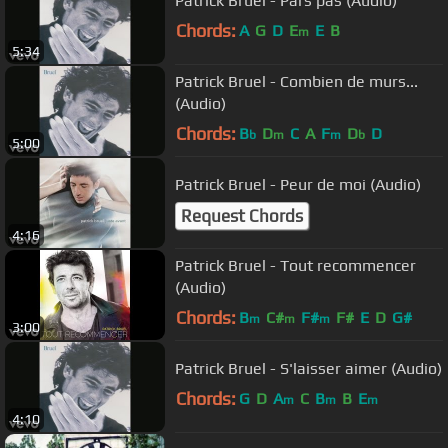
Patrick Bruel - Pars pas (Audio)
Chords:
A
G
D
E
E
B
m
5:34
Patrick Bruel - Combien de murs...
(Audio)
Chords:
B
D
C
A
F
D
D
b
m
m
b
5:00
Patrick Bruel - Peur de moi (Audio)
Request Chords
4:16
Patrick Bruel - Tout recommencer
(Audio)
Chords:
B
C#
F#
F#
E
D
G#
m
m
m
3:00
Patrick Bruel - S'laisser aimer (Audio)
Chords:
G
D
A
C
B
B
E
m
m
m
4:10