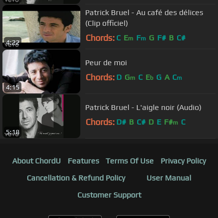
Patrick Bruel - Au café des délices
(Clip officiel)
Chords:
C
E
F
G
F#
B
C#
m
m
4:22
Peur de moi
Chords:
D
G
C
E
G
A
C
m
b
m
4:15
Patrick Bruel - L'aigle noir (Audio)
Chords:
D#
B
C#
D
E
F#
C
m
5:18
About ChordU
Features
Terms Of Use
Privacy Policy
Cancellation & Refund Policy
User Manual
Customer Support