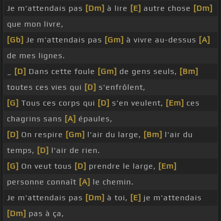
Je m'attendais pas
[Dm]
à lire
[E]
autre chose
[Dm]
que mon livre,
[Gb]
Je m'attendais pas
[Gm]
à vivre au-dessus
[A]
de mes lignes.
_
[D]
Dans cette foule
[Gm]
de gens seuls,
[Bm]
toutes ces vies qui
[D]
s'enfrôlent,
[G]
Tous ces corps qui
[D]
s'en veulent,
[Em]
ces
chagrins sans
[A]
épaules,
[D]
On respire
[Gm]
l'air du large,
[Bm]
l'air du
temps,
[D]
l'air de rien.
[G]
On veut tous
[D]
prendre le large,
[Em]
personne connaît
[A]
le chemin.
Je m'attendais pas
[Dm]
à toi,
[E]
je m'attendais
[Dm]
pas à ça,