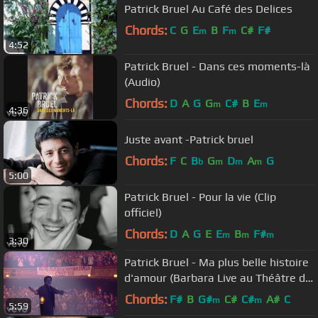
Patrick Bruel Au Café des Delices
Chords:
C
G
E
B
F
C#
F#
m
m
4:52
Patrick Bruel - Dans ces moments-là
(Audio)
Chords:
D
A
G
G
C#
B
E
m
m
4:36
Juste avant -Patrick bruel
Chords:
F
C
B
G
D
A
G
b
m
m
m
5:00
Patrick Bruel - Pour la vie (Clip
officiel)
Chords:
D
A
G
E
E
B
F#
m
m
m
3:30
Patrick Bruel - Ma plus belle histoire
d'amour (Barbara Live au Théâtre du
Châtelet 2016)
Chords:
F#
B
G#
C#
C#
A#
C
m
m
5:59