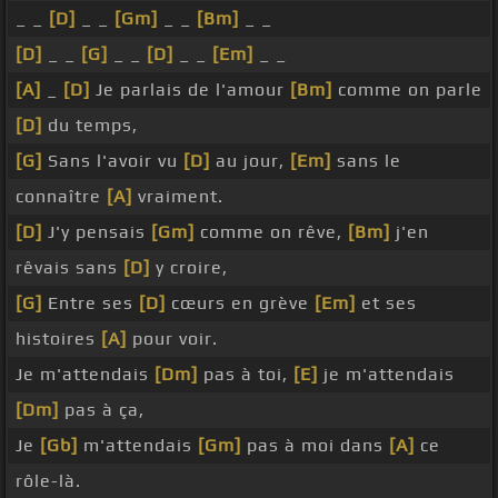
_ _
[D]
_ _
[Gm]
_ _
[Bm]
_ _
[D]
_ _
[G]
_ _
[D]
_ _
[Em]
_ _
[A]
_
[D]
Je parlais de l'amour
[Bm]
comme on parle
[D]
du temps,
[G]
Sans l'avoir vu
[D]
au jour,
[Em]
sans le
connaître
[A]
vraiment.
[D]
J'y pensais
[Gm]
comme on rêve,
[Bm]
j'en
rêvais sans
[D]
y croire,
[G]
Entre ses
[D]
cœurs en grève
[Em]
et ses
histoires
[A]
pour voir.
Je m'attendais
[Dm]
pas à toi,
[E]
je m'attendais
[Dm]
pas à ça,
Je
[Gb]
m'attendais
[Gm]
pas à moi dans
[A]
ce
rôle-là.