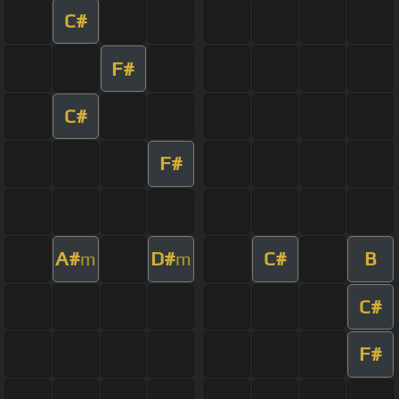
C#
F#
C#
F#
A#
D#
C#
B
m
m
C#
F#