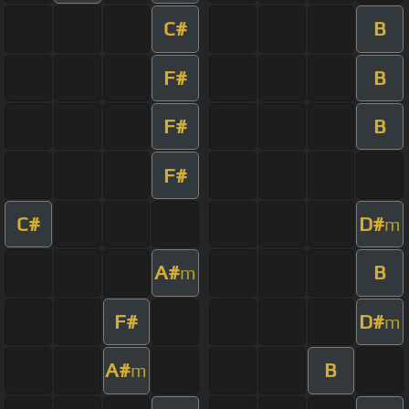
C#
B
F#
B
F#
B
F#
C#
D#
m
A#
B
m
F#
D#
m
A#
B
m