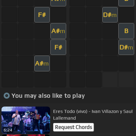
F#
D#
m
A#
B
m
F#
D#
m
A#
m
You may also like to play
Eres Todo (vivo) - Ivan Villazon y Saul
Lallemand
Request Chords
6:24