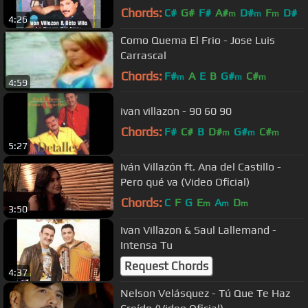
Chords:
C#
G#
F#
A#
D#
F
D#
m
m
m
4:26
Como Quema El Frio - Jose Luis
Carrascal
Chords:
F#
A
E
B
G#
C#
m
m
m
4:59
ivan villazon - 90 60 90
Chords:
F#
C#
B
D#
G#
C#
m
m
m
5:27
Iván Villazón ft. Ana del Castillo -
Pero qué va (Video Oficial)
Chords:
C
F
G
E
A
D
m
m
m
3:50
Ivan Villazon & Saul Lallemand -
Intensa Tu
Request Chords
4:37
Nelson Velásquez - Tú Que Te Haz