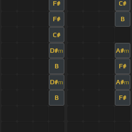
F#
C#
F#
B
C#
D#
A#
m
m
B
F#
D#
A#
m
m
B
F#