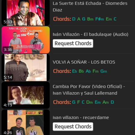
La Suerte Está Echada - Diomedes
Diaz
Chords:
D
A
G
B
F#
E
C
m
m
m
5:33
Iván Villazón - El badulaque (Audio)
Request Chords
3:36
VOLVI A SOÑAR - LOS BETOS
Chords:
E
B
A
F
G
b
b
b
m
m
5:14
Cambia Por Favor (Video Oficial) -
Ivan Villazon y Saul Lallemand
Chords:
G
F
C
D
E
A
D
m
m
m
4:19
ivan villazon - recuerdame
Request Chords
4:26