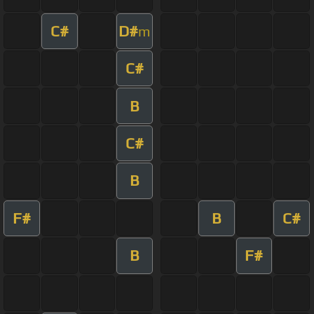
C#
D#
m
C#
B
C#
B
F#
B
C#
B
F#