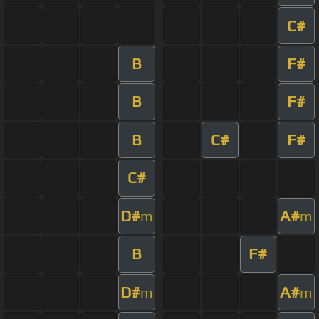
C#
B
F#
B
F#
B
C#
F#
C#
D#
A#
m
m
B
F#
D#
A#
m
m