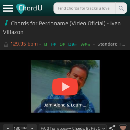
C
U
hord
Chords for Perdoname (Video Oficial) - Ivan
Villazon
129.95
bpm
Standard Tuning (EADGBE)
B
F#
C#
D#
A#
m
m
Jam Along & Learn...
130
BPM