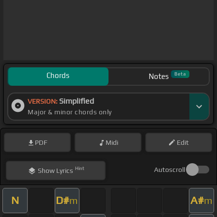
Chords
Beta
Notes
Simplified
VERSION:
Major & minor chords only
PDF
Midi
Edit
Hint
Autoscroll
Show
Lyrics
N
D#
A#
m
m