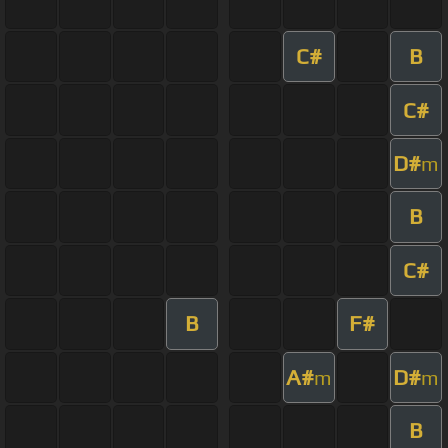
C#
B
C#
D#
m
B
C#
B
F#
A#
D#
m
m
B