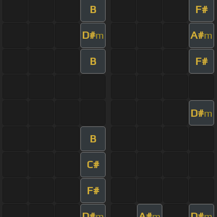
B
F#
D#
A#
m
m
B
F#
D#
m
B
C#
F#
D#
A#
D#
m
m
m