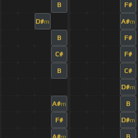
B
F#
D#
A#
m
m
B
F#
C#
F#
B
C#
D#
m
A#
B
m
F#
D#
m
A#
B
m