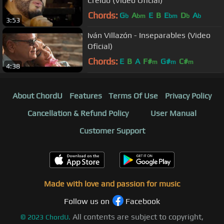
Creído (Video Oficial)
Chords:
G
A
E
B
E
D
A
b
bm
bm
b
b
3:53
Iván Villazón - Inseparables (Video
Oficial)
Chords:
E
B
A
F#
G#
C#
m
m
m
4:38
About ChordU
Features
Terms Of Use
Privacy Policy
Cancellation & Refund Policy
User Manual
Customer Support
Made with love and passion for music
Follow us on
Facebook
All contents are subject to copyright,
©
2023
ChordU.