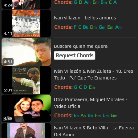
Chords:
G
D
A
E
B
C
A
m
m
m
4:24
ivan villazon - bellos amores
Chords:
F
C
B
D
G
E
A
b
m
m
m
m
4:11
Buscare quien me quera
Request Chords
4:51
Iván Villazón & Iván Zuleta - 10. Eres
Todo - Pa' Que Te Enamores
Chords:
G
C
D
E
m
5:01
Otra Primavera, Miguel Morales -
Video Oficial
Chords:
E
A
B
F
C
G
b
b
b
m
m
m
4:38
Ivan Villazon & Beto Villa - La Fuerza
Del Amor