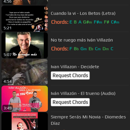
4:56
Cuando la vi - Los Betos (Letra)
Chords:
E
B
A
G#
F#
F#
C#
m
m
m
5:21
No te ruego más Iván Villazón
Chords:
F
B
G
E
C
D
C
b
m
b
m
m
5:07
Ivan Villazon - Decidete
Request Chords
4:54
Iván Villazón - El trueno (Audio)
Request Chords
3:49
Siempre Serás Mi Novia - Diomedes
Díaz