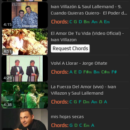
Ivan Villazón & Saul Lallemand - 9.
Cuando Quieras Quiero- El Poder del
Amor
Chords:
C
G
D
B
A
A
E
m
m
m
4:15
El Amor De Tu Vida (Video Oficial) -
Ivan Villazon
Request Chords
4:51
Volví A Llorar - Jorge Oñate
Chords:
A
E
D
F#
B
C#
F#
m
m
m
4:29
La Fuerza Del Amor (vivo) - Ivan
Villazon y Saul Lallemand
Chords:
C
G
F
D
A
D
A
m
m
4:38
mis hojas secas
Chords:
G
D
C
E
A
m