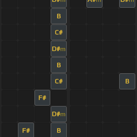
B
C#
D#
m
B
C#
B
F#
D#
m
F#
B