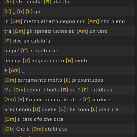
[Ab]
sto a nulla
[G]
aiaiaia
[C]
_
[G]
[C]
giù
in
[Dm]
mezzo all'alto degno non
[Am]
l'ho pieno
tra
[Dm]
gli spinaci vicino ad
[Am]
un vero
[F]
vive un calciofo
un po'
[C]
prepotente
ha una
[D]
lingua, molto
[G]
molto
è
[Am]
_
[Dm]
certamente molto
[C]
presuntuoso
Ma
[Dm]
sempre bulla
[G]
ed è
[C]
fatidioso
[Am]
[F]
Prende di mira le altre
[C]
verdure
Scegliendo
[D]
quelle
[G]
che sono
[C]
insicure
[Dm]
Il carciofo che dice
[Db]
Che è
[Dm]
stabilata