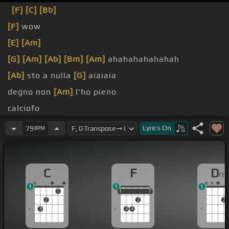
[F]
[C]
[Bb]
[F]
wow
[E]
[Am]
[G]
[Am]
[Ab]
[Bm]
[Am]
ahahahahahahah
[Ab]
sto a nulla
[G]
aiaiaia
degno non
[Am]
l'ho pieno
calciofo
[Dm]
certamente molto
[C]
presuntuoso
Lyrics
On
79
BPM
C
F
D
m
1
1
1
1
1
1
1
1
1
2
2
2
3
3
4