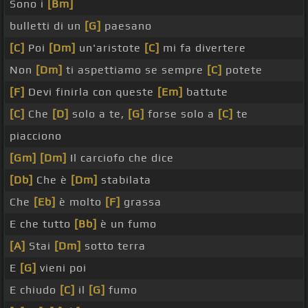
Sono i
[Bm]
bulletti di un
[G]
paesano
[C]
Poi
[Dm]
un'aristote
[C]
mi fa divertere
Non
[Dm]
ti aspettiamo se sempre
[C]
potete
[F]
Devi finirla con queste
[Em]
battute
[C]
Che
[D]
solo a te,
[G]
forse solo a
[C]
te
piacciono
[Gm]
[Dm]
Il carciofo che dice
[Db]
Che è
[Dm]
stabilata
Che
[Eb]
è molto
[F]
grassa
E che tutto
[Bb]
è un fumo
[A]
Stai
[Dm]
sotto terra
E
[G]
vieni poi
E chiudo
[C]
il
[G]
fumo