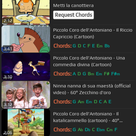
Metti la canottiera
Request Chords
2:12
Piccolo Coro dell'Antoniano - Il Riccio
Capriccio (Cartoon)
Chords:
G
D
C
F
E
E
B
m
b
3:41
Piccolo Coro dell'Antoniano - Una
commedia divina (Cartoon)
Chords:
A
D
G
B
E
F#
F#
m
m
m
3:10
Ninna nanna di sua maestà (official
video) - 60° Zecchino d'oro
Chords:
G
A
E
D
C
A
E
m
m
3:12
Piccolo Coro dell'Antoniano - Il
katalicammello (cartoon) - 40°
Zecchino d'Oro
Chords:
G
A
D
C
E
C
F
b
b
bm
m
2:06