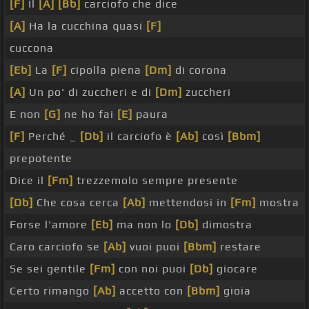
[F]
Il
[A]
[Bb]
carciofo che dice
[A]
Ha la cucchina quasi
[F]
cuccona
[Eb]
La
[F]
cipolla piena
[Dm]
di corona
[A]
Un po' di zuccheri e di
[Dm]
zuccheri
E non
[G]
ne ho fai
[E]
paura
[F]
Perché _
[Db]
il carciofo è
[Ab]
così
[Bbm]
prepotente
Dice il
[Fm]
trezzemolo sempre presente
[Db]
Che cosa cerca
[Ab]
mettendosi in
[Fm]
mostra
Forse l'amore
[Eb]
ma non lo
[Db]
dimostra
Caro carciofo se
[Ab]
vuoi puoi
[Bbm]
restare
Se sei gentile
[Fm]
con noi puoi
[Db]
giocare
Certo rimango
[Ab]
accetto con
[Bbm]
gioia