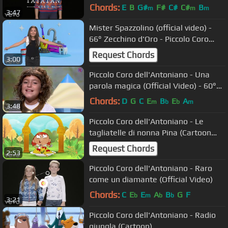
Chords:
E
B
G#
F#
C#
C#
B
m
m
m
3:47
Mister Spazzolino (official video) -
66° Zecchino d'Oro - Piccolo Coro
dell'Antoniano
Request Chords
3:00
Piccolo Coro dell'Antoniano - Una
parola magica (Official Video) - 60°
Zecchino d'Oro
Chords:
D
G
C
E
B
E
A
m
b
b
m
3:48
Piccolo Coro dell'Antoniano - Le
tagliatelle di nonna Pina (Cartoon
New Version)
Request Chords
2:53
Piccolo Coro dell'Antoniano - Raro
come un diamante (Official Video)
Chords:
C
E
E
A
B
G
F
b
m
b
b
3:21
Piccolo Coro dell'Antoniano - Radio
giungla (Cartoon)