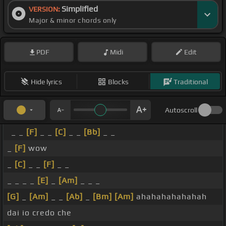
Simplified
VERSION:
Major & minor chords only
PDF
Midi
Edit
Hide lyrics
Blocks
Traditional
Autoscroll
_ _
[F]
_ _
[C]
_ _
[Bb]
_ _
_
[F]
wow
_
[C]
_ _
[F]
_ _
_ _ _ _
[E]
_
[Am]
_ _ _
[G]
_
[Am]
_ _
[Ab]
_
[Bm]
[Am]
ahahahahahahah
dai io credo che