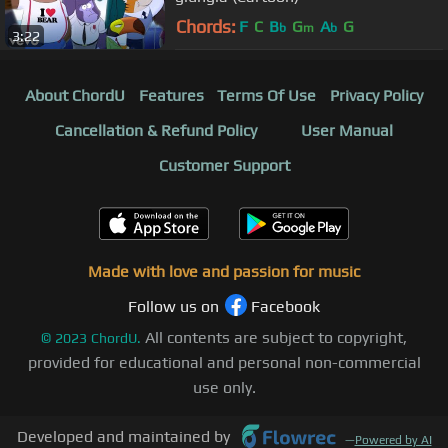
Chords:
F
C
B
G
A
G
b
m
b
3:22
About ChordU
Features
Terms Of Use
Privacy Policy
Cancellation & Refund Policy
User Manual
Customer Support
Made with love and passion for music
Follow us on
Facebook
All contents are subject to copyright,
©
2023
ChordU.
provided for educational and personal non-commercial
use only.
Developed and maintained by
—
Powered by AI