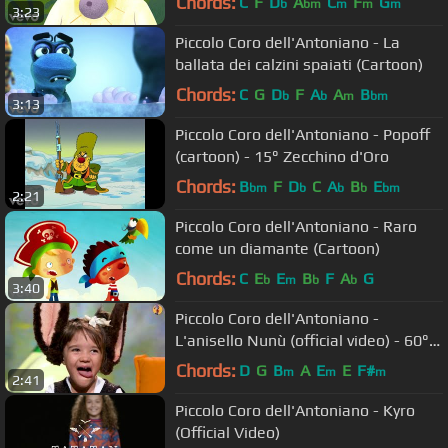
Chords:
C
F
D
A
C
F
G
b
bm
m
m
m
3:23
Piccolo Coro dell'Antoniano - La
ballata dei calzini spaiati (Cartoon)
Chords:
C
G
D
F
A
A
B
b
b
m
bm
3:13
Piccolo Coro dell'Antoniano - Popoff
(cartoon) - 15° Zecchino d'Oro
Chords:
B
F
D
C
A
B
E
bm
b
b
b
bm
2:21
Piccolo Coro dell'Antoniano - Raro
come un diamante (Cartoon)
Chords:
C
E
E
B
F
A
G
b
m
b
b
3:40
Piccolo Coro dell'Antoniano -
L'anisello Nunù (official video) - 60°
Zecchino d'oro
Chords:
D
G
B
A
E
E
F#
m
m
m
2:41
Piccolo Coro dell'Antoniano - Kyro
(Official Video)