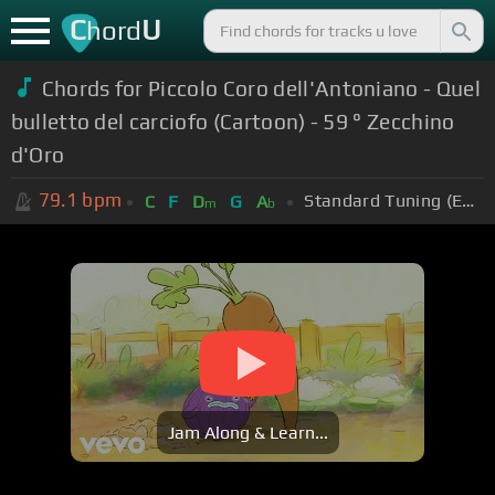
C
U
hord
Chords for Piccolo Coro dell'Antoniano - Quel
bulletto del carciofo (Cartoon) - 59 ° Zecchino
d'Oro
79.1
bpm
Standard Tuning (EADGBE)
C
F
D
G
A
m
b
Jam Along & Learn...