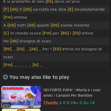
E vi prometto di non
[Eb]
darvi un'aria
[F]
[Ab]
Il
[Db]
carciofo che dice
[E]
Assolutamente
[Fm]
ottimo
A
[Gb]
tutti
[Ab]
quanti
[Db]
siamo insieme
[C]
Vi chiedo scusa
[Fm]
per
[Bb]
l
[Eb]
'attivo
Ho
[Ab]
bisogno di scari
[Bb]
_
[Eb]
_
[Ab]
_ Per l
[Eb]
'attivo ho bisogno di
scari
[Fm]
_ _ _ _ _
[N]
_
You may also like to play
SEI FORTE PAPA' | Marty e i suoi
amici | Canzoni Per Bambini
Chords:
A
E
B
F#
D
E
C#
m
m
2:51