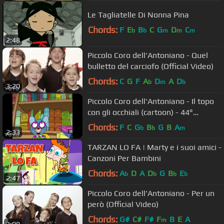
Le Tagliatelle Di Nonna Pina
Chords:
F
E
B
C
G
D
C
b
b
m
m
m
2:48
Piccolo Coro dell'Antoniano - Quel
bulletto del carciofo (Official Video)
Chords:
C
G
F
A
D
A
D
b
m
b
3:20
Piccolo Coro dell'Antoniano - Il topo
con gli occhiali (cartoon) - 44°
Zecchino d'Oro
Chords:
F
C
G
B
G
B
A
b
b
m
2:33
TARZAN LO FA | Marty e i suoi amici -
Canzoni Per Bambini
Chords:
A
D
A
D
G
B
E
b
b
b
b
2:47
Piccolo Coro dell'Antoniano - Per un
però (Official Video)
Chords:
G#
C#
F#
F
B
E
A
m