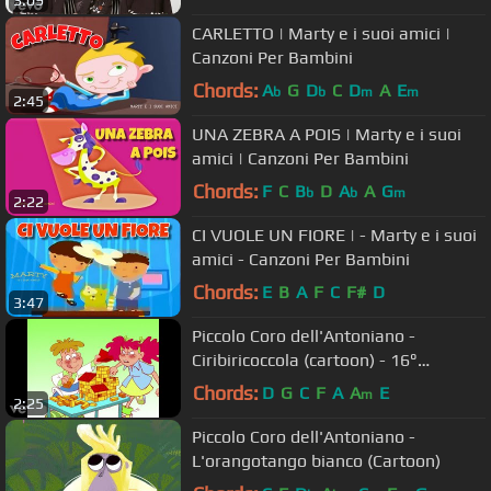
3:09
CARLETTO | Marty e i suoi amici |
Canzoni Per Bambini
Chords:
A
G
D
C
D
A
E
b
b
m
m
2:45
UNA ZEBRA A POIS | Marty e i suoi
amici | Canzoni Per Bambini
Chords:
F
C
B
D
A
A
G
b
b
m
2:22
CI VUOLE UN FIORE | - Marty e i suoi
amici - Canzoni Per Bambini
Chords:
E
B
A
F
C
F#
D
3:47
Piccolo Coro dell'Antoniano -
Ciribiricoccola (cartoon) - 16°
Zecchino d'Oro
Chords:
D
G
C
F
A
A
E
m
2:25
Piccolo Coro dell'Antoniano -
L'orangotango bianco (Cartoon)