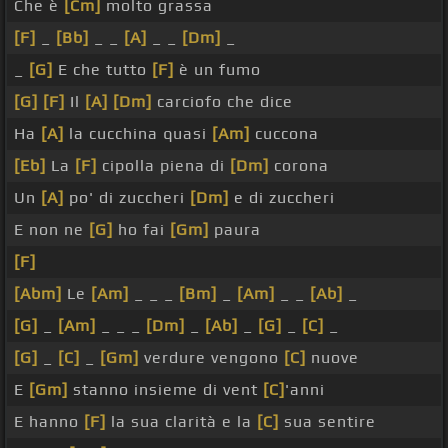
Che è
[Cm]
molto grassa
[F]
_
[Bb]
_ _
[A]
_ _
[Dm]
_
_
[G]
E che tutto
[F]
è un fumo
[G]
[F]
Il
[A]
[Dm]
carciofo che dice
Ha
[A]
la cucchina quasi
[Am]
cuccona
[Eb]
La
[F]
cipolla piena di
[Dm]
corona
Un
[A]
po' di zuccheri
[Dm]
e di zuccheri
E non ne
[G]
ho fai
[Gm]
paura
[F]
[Abm]
Le
[Am]
_ _ _
[Bm]
_
[Am]
_ _
[Ab]
_
[G]
_
[Am]
_ _ _
[Dm]
_
[Ab]
_
[G]
_
[C]
_
[G]
_
[C]
_
[Gm]
verdure vengono
[C]
nuove
E
[Gm]
stanno insieme di vent
[C]
'anni
E hanno
[F]
la sua clarità e la
[C]
sua sentire