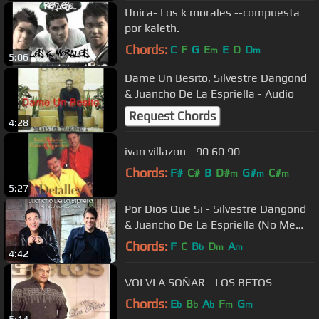
Unica- Los k morales --compuesta
por kaleth.
Chords:
C
F
G
E
E
D
D
m
m
5:06
Dame Un Besito, Silvestre Dangond
& Juancho De La Espriella - Audio
Request Chords
4:28
ivan villazon - 90 60 90
Chords:
F#
C#
B
D#
G#
C#
m
m
m
5:27
Por Dios Que Si - Silvestre Dangond
& Juancho De La Espriella (No Me
Compares Con Nadie)
Chords:
F
C
B
D
A
b
m
m
4:42
VOLVI A SOÑAR - LOS BETOS
Chords:
E
B
A
F
G
b
b
b
m
m
5:14