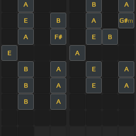
A
B
A
E
B
A
G#
m
A
F#
E
B
E
A
B
A
E
A
B
A
E
A
B
A