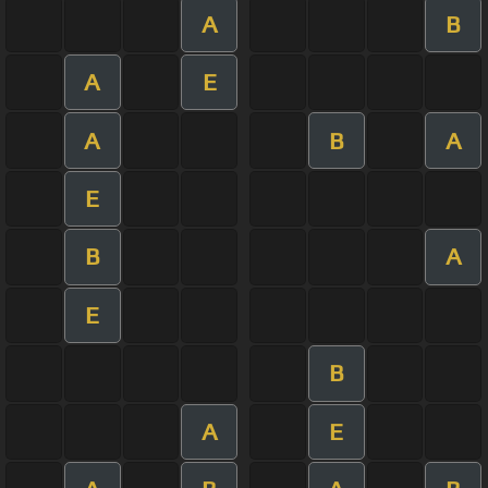
A
B
A
E
A
B
A
E
B
A
E
B
A
E