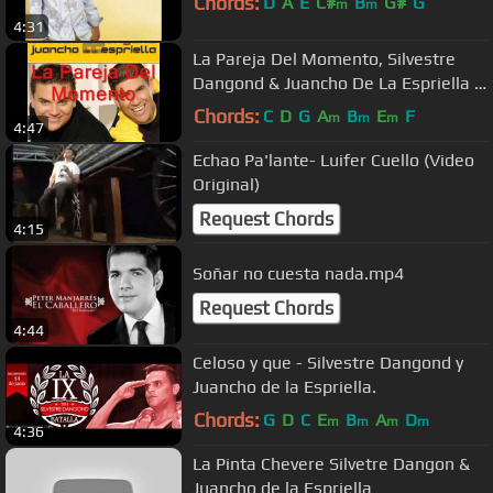
Chords:
D
A
E
C#
B
G#
G
m
m
4:31
La Pareja Del Momento, Silvestre
Dangond & Juancho De La Espriella -
Audio
Chords:
C
D
G
A
B
E
F
m
m
m
4:47
Echao Pa'lante- Luifer Cuello (Video
Original)
Request Chords
4:15
Soñar no cuesta nada.mp4
Request Chords
4:44
Celoso y que - Silvestre Dangond y
Juancho de la Espriella.
Chords:
G
D
C
E
B
A
D
m
m
m
m
4:36
La Pinta Chevere Silvetre Dangon &
Juancho de la Espriella