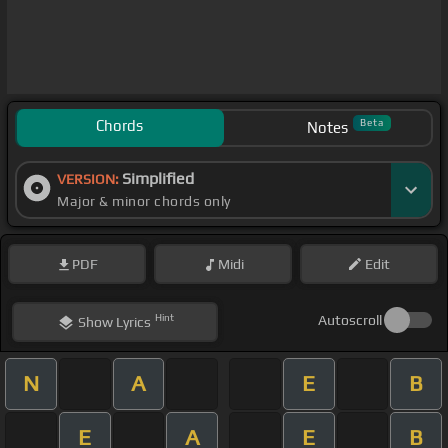
Chords
Beta
Notes
Simplified
VERSION:
Major & minor chords only
PDF
Midi
Edit
Hint
Autoscroll
Show
Lyrics
N
A
E
B
E
A
E
B