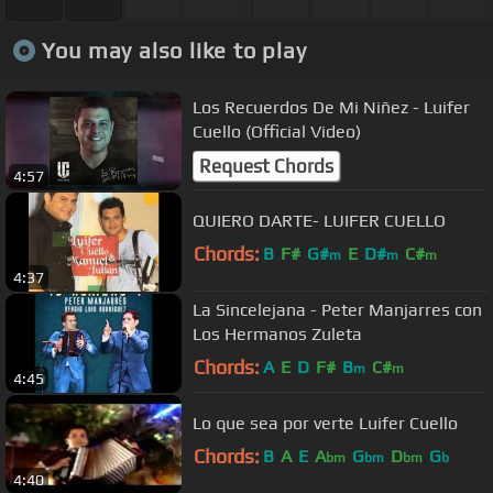
You may also like to play
Los Recuerdos De Mi Niñez - Luifer
Cuello (Official Video)
Request Chords
4:57
QUIERO DARTE- LUIFER CUELLO
Chords:
B
F#
G#
E
D#
C#
m
m
m
4:37
La Sincelejana - Peter Manjarres con
Los Hermanos Zuleta
Chords:
A
E
D
F#
B
C#
m
m
4:45
Lo que sea por verte Luifer Cuello
Chords:
B
A
E
A
G
D
G
bm
bm
bm
b
4:40