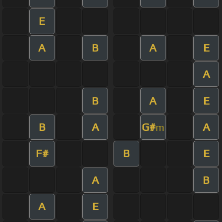
E
A
B
A
E
A
B
A
E
B
A
G#
A
m
F#
B
E
A
B
A
E