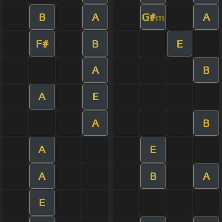
B
A
G#
A
m
F#
B
E
A
B
A
E
A
B
A
E
A
B
A
E