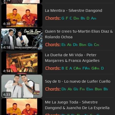
La Mentira - Silvestre Dangond
Chords:
G
F
C
D
B
D
A
m
b
m
4:38
Quien te crees tu-Martin Elias Diaz &
Rolando Ochoa
Chords:
E
A
D
B
G
C
b
b
b
bm
b
m
4:18
La Dueña de Mi Vida - Peter
Manjarres & Franco Argüelles
Chords:
B
E
A
C#
F#
G#
D
m
m
m
4:14
Soy de ti - Lo nuevo de Luifer Cuello
Chords:
D
A
G
F
E
B
B
b
b
b
m
bm
bm
b
4:33
Me La Juego Toda - Silvestre
Dangond & Juancho De La Espriella