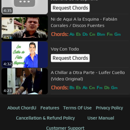
Request Chords
4:35
Ni de Aqui A la Esquina - Fabián
Corrales / Discos Fuentes
Chords:
A
E
D
C
B
F
G
b
b
b
m
bm
m
m
4:57
Voy Con Todo
Request Chords
4:32
A Chillar a Otra Parte - Luifer Cuello
(Video Original)
Chords:
B
E
A
C
F
D
G
b
b
b
m
m
b
m
4:23
About ChordU
Features
Terms Of Use
Privacy Policy
Cancellation & Refund Policy
User Manual
Customer Support