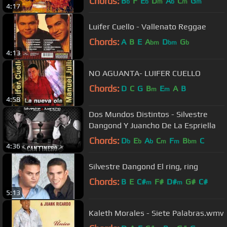
Chords:
B
F
E
D
A
C
G
b
b
m
b
m
m
4:17
Luifer Cuello - Vallenato Reggae
Chords:
A
B
E
A
D
G
bm
bm
b
4:13
NO AGUANTA- LUIFER CUELLO
Chords:
D
C
G
B
E
A
B
m
m
4:58
Dos Mundos Distintos - Silvestre
Dangond Y Juancho De La Espriella
Chords:
D
E
A
C
F
B
C
b
b
b
m
m
bm
4:36
Silvestre Dangond El ring, ring
Chords:
B
E
C#
F#
D#
G#
C#
m
m
5:13
Kaleth Morales - Siete Palabras.wmv