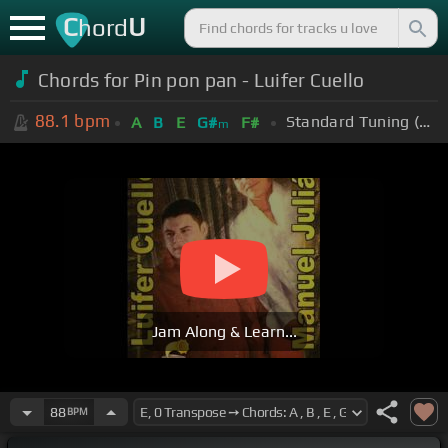
C
U
hord
Chords for Pin pon pan - Luifer Cuello
88.1
bpm
Standard Tuning (EADGBE)
A
B
E
G#
F#
m
Jam Along & Learn...
88
BPM