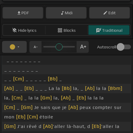
PDF
Midi
Edit
Hide lyrics
Blocks
Traditional
Autoscroll
_ _ _ _ _ _ _ _
_ _ _ _ _ _ _ _
_ _
[Cm]
_ _ _ _ _
[Bb]
_
[Ab]
_ _
[Eb]
_ _ _ La la
[Bb]
la, _
[Ab]
la la
[Bbm]
la,
[Cm]
_ la la
[Gm]
la,
[Ab]
_
[Eb]
la la la
[Cm]
_
[Gm]
Je sais que je
[Ab]
peux compter sur
mon
[Eb]
[Cm]
étoile
[Gm]
J'ai rêvé d
[Ab]
'aller là-haut, d
[Eb]
'aller la