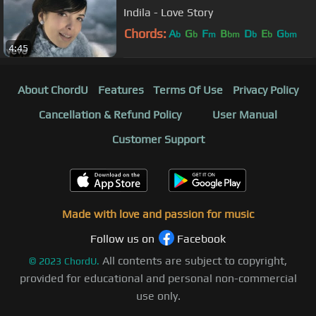
Indila - Love Story
Chords:
A
G
F
B
D
E
G
b
b
m
bm
b
b
bm
4:45
About ChordU
Features
Terms Of Use
Privacy Policy
Cancellation & Refund Policy
User Manual
Customer Support
Made with love and passion for music
Follow us on
Facebook
All contents are subject to copyright,
©
2023
ChordU.
provided for educational and personal non-commercial
use only.