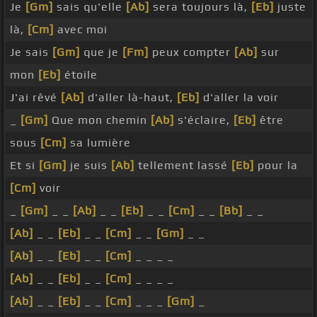
Je
[Gm]
sais qu'elle
[Ab]
sera toujours là,
[Eb]
juste
là,
[Cm]
avec moi
Je sais
[Gm]
que je
[Fm]
peux compter
[Ab]
sur
mon
[Eb]
étoile
J'ai rêvé
[Ab]
d'aller là-haut,
[Eb]
d'aller la voir
_
[Gm]
Que mon chemin
[Ab]
s'éclaire,
[Eb]
être
sous
[Cm]
sa lumière
Et si
[Gm]
je suis
[Ab]
tellement lassé
[Eb]
pour la
[Cm]
voir
_
[Gm]
_ _
[Ab]
_ _
[Eb]
_ _
[Cm]
_ _
[Bb]
_ _
[Ab]
_ _
[Eb]
_ _
[Cm]
_ _
[Gm]
_ _
[Ab]
_ _
[Eb]
_ _
[Cm]
_ _ _ _
[Ab]
_ _
[Eb]
_ _
[Cm]
_ _ _ _
[Ab]
_ _
[Eb]
_ _
[Cm]
_ _ _
[Gm]
_