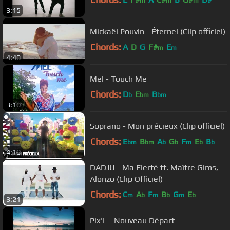
m
m
m
3:15
Mickaël Pouvin - Éternel (Clip officiel)
Chords:
A
D
G
F#
E
m
m
4:40
Mel - Touch Me
Chords:
D
E
B
b
bm
bm
3:10
Soprano - Mon précieux (Clip officiel)
Chords:
E
B
A
G
F
E
B
bm
bm
b
b
m
b
b
4:10
DADJU - Ma Fierté ft. Maître Gims,
Alonzo (Clip Officiel)
Chords:
C
A
F
B
G
E
m
b
m
b
m
b
3:21
Pix'L - Nouveau Départ