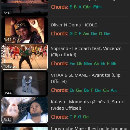
Chords:
E
B
A
C#
F#
m
m
5:12
Oliver N'Goma - ICOLE
Chords:
G
C
F
A
D
D
G
m
m
m
5:41
Soprano - Le Coach feat. Vincenzo
(Clip officiel)
Chords:
F
D
B
A
E
F
B
m
b
bm
b
b
b
4:49
VITAA & SLIMANE - Avant toi (Clip
Officiel)
Chords:
E
G
B
F
D
C
A
b
m
b
m
m
m
3:44
Kalash - Moments gâchés ft. Satori
(Video Officiel)
Chords:
C
F
G
D
m
5:14
Christophe Maé - Il est où le bonheur