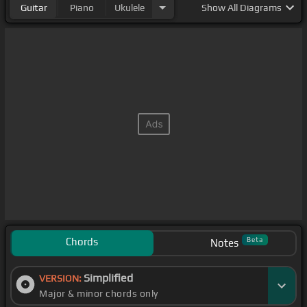
Guitar
Piano
Ukulele
Show
All Diagrams
Chords
Beta
Notes
Simplified
VERSION:
Major & minor chords only