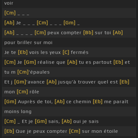
voir
[Cm]
_ _ _
[Ab]
Je _ _ _
[Cm]
_ _ _
[Gm]
_
[Ab]
_ _ _ _
[Cm]
peux compter
[Bb]
sur toi
[Ab]
pour briller sur moi
Je te
[Eb]
vois les yeux
[C]
fermés
[Cm]
Je
[Gm]
réalise que
[Ab]
tu es partout
[Eb]
et
tu m
[Cm]
'épaules
Et j
[Gm]
'avance
[Ab]
jusqu'à trouver quel est
[Eb]
mon
[Cm]
rôle
[Gm]
Auprès de toi,
[Ab]
ce chemin
[Eb]
me paraît
moins long
[Cm]
_ Et je
[Gm]
sais,
[Ab]
oui je sais
[Eb]
Que je peux compter
[Cm]
sur mon étoile