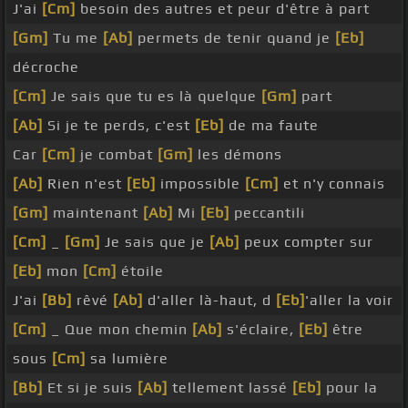
J'ai
[Cm]
besoin des autres et peur d'être à part
[Gm]
Tu me
[Ab]
permets de tenir quand je
[Eb]
décroche
[Cm]
Je sais que tu es là quelque
[Gm]
part
[Ab]
Si je te perds, c'est
[Eb]
de ma faute
Car
[Cm]
je combat
[Gm]
les démons
[Ab]
Rien n'est
[Eb]
impossible
[Cm]
et n'y connais
[Gm]
maintenant
[Ab]
Mi
[Eb]
peccantili
[Cm]
_
[Gm]
Je sais que je
[Ab]
peux compter sur
[Eb]
mon
[Cm]
étoile
J'ai
[Bb]
rêvé
[Ab]
d'aller là-haut, d
[Eb]
'aller la voir
[Cm]
_ Que mon chemin
[Ab]
s'éclaire,
[Eb]
être
sous
[Cm]
sa lumière
[Bb]
Et si je suis
[Ab]
tellement lassé
[Eb]
pour la