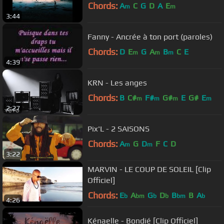
Chords:
A
C
G
D
A
E
m
m
3:44
Fanny - Ancrée à ton port (paroles)
Chords:
D
E
G
A
B
C
E
m
m
m
4:39
KRN - Les anges
Chords:
B
C#
F#
G#
E
G#
E
m
m
m
m
2:27
Pix'L - 2 SAISONS
Chords:
A
G
D
F
C
D
m
m
3:22
MARVIN - LE COUP DE SOLEIL [Clip
Officiel]
Chords:
E
A
G
D
B
B
A
b
bm
b
b
bm
b
4:26
Kénaelle - Bondié [Clip Officiel]