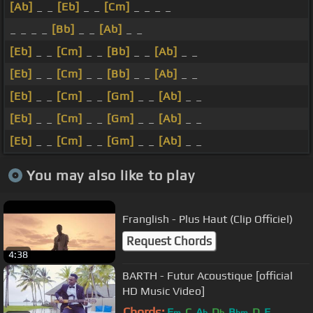
[Ab]
_ _
[Eb]
_ _
[Cm]
_ _ _ _
_ _ _ _
[Bb]
_ _
[Ab]
_ _
[Eb]
_ _
[Cm]
_ _
[Bb]
_ _
[Ab]
_ _
[Eb]
_ _
[Cm]
_ _
[Bb]
_ _
[Ab]
_ _
[Eb]
_ _
[Cm]
_ _
[Gm]
_ _
[Ab]
_ _
[Eb]
_ _
[Cm]
_ _
[Gm]
_ _
[Ab]
_ _
[Eb]
_ _
[Cm]
_ _
[Gm]
_ _
[Ab]
_ _
You may also like to play
Franglish - Plus Haut (Clip Officiel)
Request Chords
4:38
BARTH - Futur Acoustique [official
HD Music Video]
Chords:
F
C
A
D
B
D
E