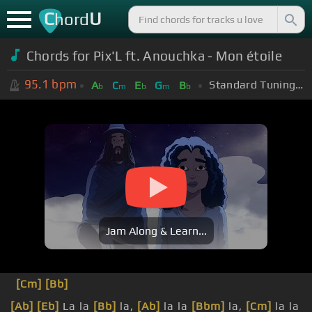
C
U
hord
Chords for Pix'L ft. Anouchka - Mon étoile
95.1
bpm
Standard Tuning (EADGBE)
A
C
E
G
B
b
m
b
m
b
Jam Along & Learn...
[Cm]
[Bb]
[Ab]
[Eb]
La la
[Bb]
la,
[Ab]
la la
[Bbm]
la,
[Cm]
la la