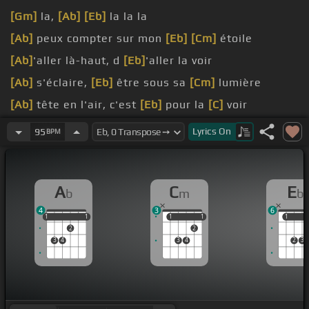
[Gm]
la,
[Ab]
[Eb]
la la la
[Ab]
peux compter sur mon
[Eb]
[Cm]
étoile
[Ab]
'aller là-haut, d
[Eb]
'aller la voir
[Ab]
s'éclaire,
[Eb]
être sous sa
[Cm]
lumière
[Ab]
tête en l'air, c'est
[Eb]
pour la
[C]
voir
[Ab]
et sois là où
[Eb]
vont mes pas
Lyrics
On
95
BPM
[Ab]
présence,
[Eb]
réponds-moi
A
C
E
b
m
b
4
3
6
1
1
1
1
1
1
1
1
1
1
1
2
2
3
4
3
4
2
3