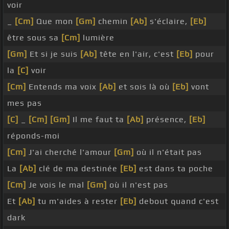
voir
_
[Cm]
Que mon
[Gm]
chemin
[Ab]
s'éclaire,
[Eb]
être sous sa
[Cm]
lumière
[Gm]
Et si je suis
[Ab]
tête en l'air, c'est
[Eb]
pour
la
[C]
voir
[Cm]
Entends ma voix
[Ab]
et sois là où
[Eb]
vont
mes pas
[C]
_
[Cm]
[Gm]
Il me faut ta
[Ab]
présence,
[Eb]
réponds-moi
[Cm]
J'ai cherché l'amour
[Gm]
où il n'était pas
La
[Ab]
clé de ma destinée
[Eb]
est dans ta poche
[Cm]
Je vois le mal
[Gm]
où il n'est pas
Et
[Ab]
tu m'aides à rester
[Eb]
debout quand c'est
dark