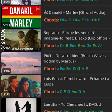
m
b
b
bm
3:21
📀 Danakil - Marley [Official Audio]
Chords:
F#
D
C#
E
B
C#
F
m
m
m
5:13
Soprano - Ferme les yeux et
imagine-toi feat. Blacko (Clip officiel)
Chords:
D
B
E
B
G
E
A
b
bm
bm
b
b
b
5:02
Pix'L - On verra bien (Beach Waves
riddim by Marcus)
Chords:
E
B
D
G
A
E
m
m
3:06
Luis Fonsi, Demi Lovato - Échame La
Culpa
Chords:
C
F
G
A
D
A
m
3:31
Laetitia - Tu Cherches ft. DADJU
Chords:
E
F#
A
C#
B
G#
D#