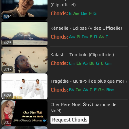
(Clip officiel)
Chords:
E
A
D
F
G
m
m
4:14
Kénaelle - Eclipse (Video Officielle)
Chords:
A
G
D
F
D
A
C
m
m
b
4:25
Kalash – Tombolo (Clip officiel)
Chords:
C
E
A
B
G
C
G
m
b
b
b
m
3:17
Tragédie - Qu'a-t-il de plus que moi ?
Chords:
B
C
A
C
F
G
B
b
m
b
m
bm
5:26
Cher Père Noël 🎤🎶( parodie de
Noël)
Request Chords
3:03