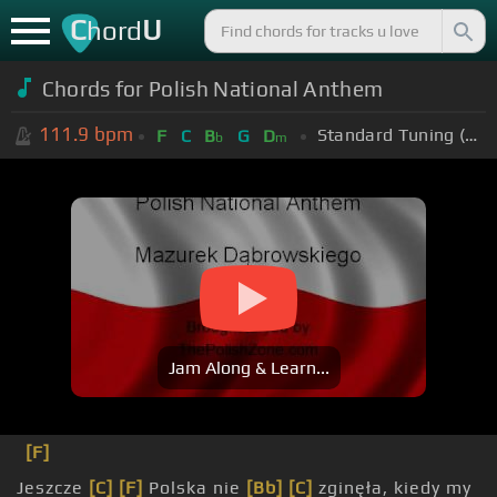
C
U
hord
Chords for Polish National Anthem
111.9
bpm
Standard Tuning (EADGBE)
F
C
B
G
D
b
m
Jam Along & Learn...
[F]
Jeszcze
[C]
[F]
Polska nie
[Bb]
[C]
zginęła, kiedy my