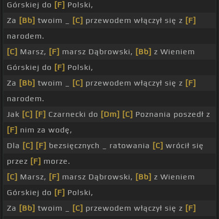
Górskiej do
[F]
Polski,
Za
[Bb]
twoim _
[C]
przewodem włączył się z
[F]
narodem.
[C]
Marsz,
[F]
marsz Dąbrowski,
[Bb]
z Wieniem
Górskiej do
[F]
Polski,
Za
[Bb]
twoim _
[C]
przewodem włączył się z
[F]
narodem.
Jak
[C]
[F]
Czarnecki do
[Dm]
[C]
Poznania poszedł z
[F]
nim za wodę,
Dla
[C]
[F]
bezsięcznych _ ratowania
[C]
wrócił się
przez
[F]
morze.
[C]
Marsz,
[F]
marsz Dąbrowski,
[Bb]
z Wieniem
Górskiej do
[F]
Polski,
Za
[Bb]
twoim _
[C]
przewodem włączył się z
[F]