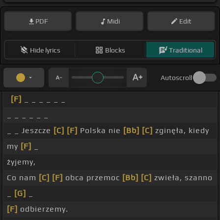
PDF
Midi
Edit
Hide lyrics
Blocks
Traditional
Autoscroll
[F]
_ _ _ _ _ _
_ _ _ _ _ _
_ _ Jeszcze
[C]
[F]
Polska nie
[Bb]
[C]
zginęła, kiedy
my
[F]
_
żyjemy,
Co nam
[C]
[F]
obca przemoc
[Bb]
[C]
zwieła, szanno
_
[G]
_
[F]
odbierzemy.