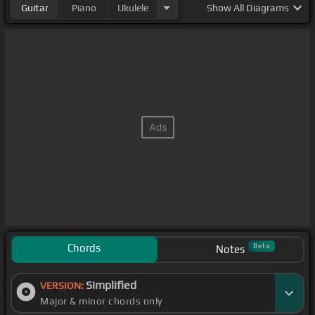
Guitar
Piano
Ukulele
Show
All Diagrams
Chords
Beta
Notes
Simplified
VERSION:
Major & minor chords only