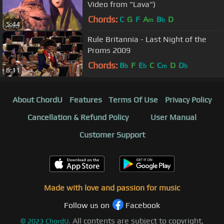
Video from "Lava")
Chords:
C
G
F
A
B
D
m
b
5:44
Rule Britannia - Last Night of the
Proms 2009
Chords:
B
F
E
C
C
D
D
b
b
m
b
6:11
About ChordU
Features
Terms Of Use
Privacy Policy
Cancellation & Refund Policy
User Manual
Customer Support
Made with love and passion for music
Follow us on
Facebook
All contents are subject to copyright,
©
2023
ChordU.