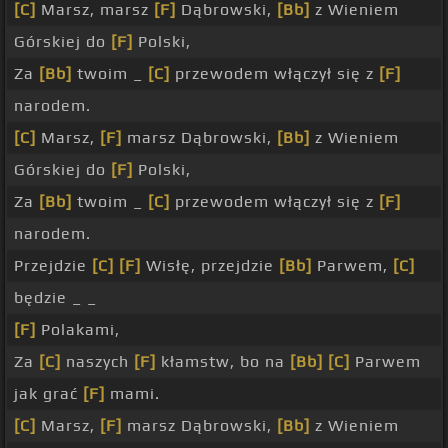
[C]
Marsz, marsz
[F]
Dąbrowski,
[Bb]
z Wieniem
Górskiej do
[F]
Polski,
Za
[Bb]
twoim _
[C]
przewodem włączył się z
[F]
narodem.
[C]
Marsz,
[F]
marsz Dąbrowski,
[Bb]
z Wieniem
Górskiej do
[F]
Polski,
Za
[Bb]
twoim _
[C]
przewodem włączył się z
[F]
narodem.
Przejdzie
[C]
[F]
Wisłę, przejdzie
[Bb]
Parwem,
[C]
będzie _ _
[F]
Polakami,
Za
[C]
naszych
[F]
kłamstw, bo na
[Bb]
[C]
Parwem
jak grać
[F]
mami.
[C]
Marsz,
[F]
marsz Dąbrowski,
[Bb]
z Wieniem