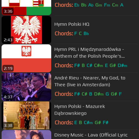
Chords:
E
B
A
G
F
C
A
b
b
b
m
m
m
3:36
Hymn Polski HQ
Chords:
F
C
B
b
2:43
Hymn PRL i Międzynarodówka -
Anthem of the Polish People's
Republic and the Internationale
Chords:
F#
B
C#
C#
E
G#
D#
m
m
2:19
André Rieu - Nearer, My God, to
Thee (live in Amsterdam)
Chords:
F#
C#
B
D#
G
G#
F
m
4:37
Hymn Polski - Mazurek
Dąbrowskiego
Chords:
E
B
C#
G#
F#
m
3:38
Disney Music - Lava (Official Lyric