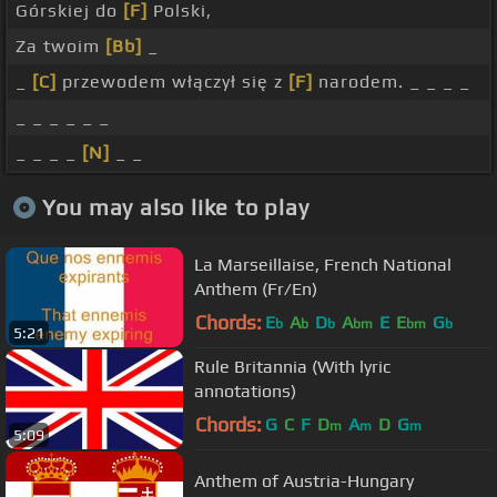
Górskiej do
[F]
Polski,
Za twoim
[Bb]
_
_
[C]
przewodem włączył się z
[F]
narodem. _ _ _ _
_ _ _ _ _ _
_ _ _ _
[N]
_ _
You may also like to play
La Marseillaise, French National
Anthem (Fr/En)
Chords:
E
A
D
A
E
E
G
b
b
b
bm
bm
b
5:21
Rule Britannia (With lyric
annotations)
Chords:
G
C
F
D
A
D
G
m
m
m
5:09
Anthem of Austria-Hungary