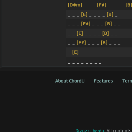
[D#m]
_ _ _
[F#]
_ _ _ _
[B
_ _ _
[E]
_ _ _ _
[B]
_
_ _ _
[F#]
_ _ _
[B]
_ _
_ _
[E]
_ _ _ _
[B]
_ _
_ _
[F#]
_ _ _
[B]
_ _ _
_
[E]
_ _ _ _ _ _ _
_ _ _ _ _ _ _ _
About ChordU
Features
Term
All contents
©
2023
ChordU.