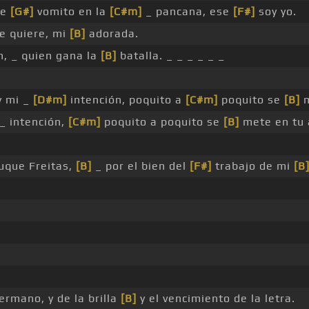
re
[G#]
vomito en la
[C#m]
_ pancana, ese
[F#]
soy yo.
e quiere, mi
[B]
adorada.
, _ quien gana la
[B]
batalla. _ _ _ _ _ _
y mi _
[D#m]
intención, poquito a
[C#m]
poquito se
[B]
m
_ intención,
[C#m]
poquito a poquito se
[B]
mete en tu 
uque Freitas,
[B]
_ por el bien del
[F#]
trabajo de mi
[B
ermano, y de la brilla
[B]
y el vencimiento de la letra.