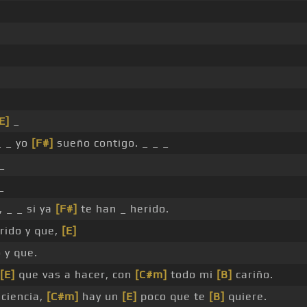
E]
_
_ _ yo
[F#]
sueño contigo. _ _ _
_
_
 _ _ si ya
[F#]
te han _ herido.
rido y que,
[E]
 y que.
[E]
que vas a hacer, con
[C#m]
todo mi
[B]
cariño.
ciencia,
[C#m]
hay un
[E]
poco que te
[B]
quiere.