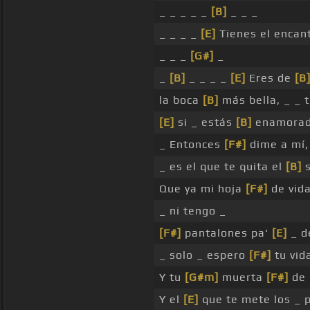
_ _ _ _ _
[B]
_ _ _
_ _ _ _
[E]
Tienes el encan
_ _ _
[G#]
_
_
[B]
_ _ _ _
[E]
Eres de
[B
la boca
[B]
más bella, _ _ 
[E]
si _ estás
[B]
enamorad
_ Entonces
[F#]
dime a mí
_ es el que te quita el
[B]
s
Que ya mi hoja
[F#]
de vid
_ ni tengo _
[F#]
pantalones pa'
[E]
_ d
_ solo _ espero
[F#]
tu vid
Y tu
[G#m]
muerta
[F#]
de 
Y el
[E]
que te mete los _ p