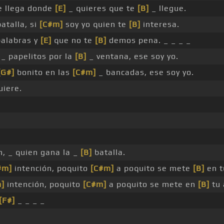
 llega donde
[E]
_ quieres que te
[B]
_ llegue.
atalla, si
[C#m]
soy yo quien te
[B]
interesa.
alabras y
[E]
que no te
[B]
demos pena. _ _ _ _
_ papelitos por la
[B]
_ ventana, ese soy yo.
[G#]
bonito en las
[C#m]
_ bancadas, ese soy yo.
uiere.
, _ quien gana la _
[B]
batalla.
#m]
intención, poquito
[C#m]
a poquito se mete
[B]
en t
]
intención, poquito
[C#m]
a poquito se mete en
[B]
tu 
[F#]
_ _ _ _