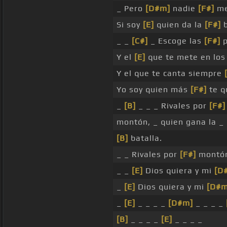
_ Pero
[D#m]
nadie
[F#]
me
Si soy
[E]
quien da la
[F#]
b
_ _
[C#]
_ Escoge las
[F#]
p
Y el
[E]
que te mete en los 
Y el que te canta siempre
Yo soy quien más
[F#]
te q
_
[B]
_ _ _ Rivales por
[F#]
montón, _ quien gana la _
[B]
batalla.
_ _ Rivales por
[F#]
montón
_ _
[E]
Dios quiera y mi
[D
_
[E]
Dios quiera y mi
[D#m
_
[E]
_ _ _ _
[D#m]
_ _ _ _
[B]
_ _ _ _
[E]
_ _ _ _