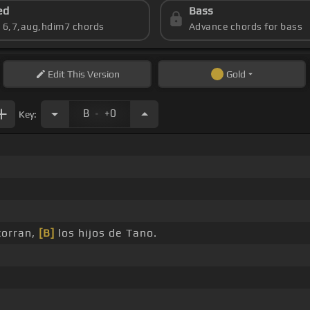
ed
Bass
s 6,7,aug,hdim7 chords
Advance chords for bass
Edit
This Version
Gold
.
B
+0
Key:
corran,
[B]
los hijos de Tano.