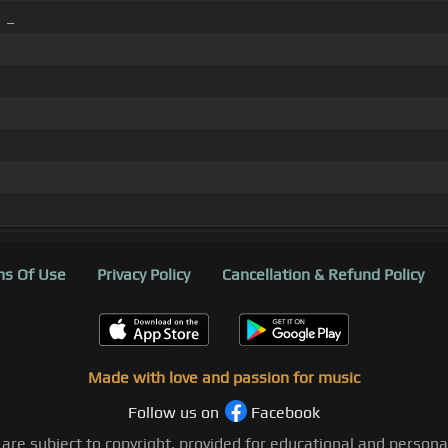
]
_
s Of Use
Privacy Policy
Cancellation & Refund Policy
Made with love and passion for music
Follow us on
Facebook
 are subject to copyright, provided for educational and person