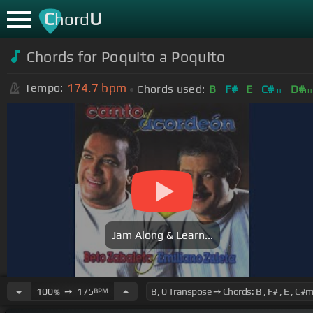
C
U
hord
Chords for
Poquito a Poquito
174.7
bpm
Tempo:
Chords used:
B
F#
E
C#
D#
m
m
Jam Along & Learn...
100
➙
175
BPM
%