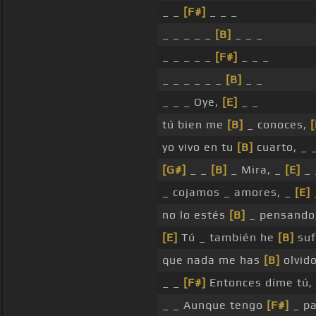
_ _
[F#]
_ _ _
_ _ _ _ _
[B]
_ _ _
_ _ _ _ _
[F#]
_ _ _
_ _ _ _ _ _
[B]
_ _
_ _ _ Oye,
[E]
_ _
tú bien me
[B]
_ conoces,
[
yo vivo en tu
[B]
cuarto, _ 
[G#]
_ _
[B]
_ Mira, _
[E]
_ 
_ cojamos _ amores, _
[E]
no lo estés
[B]
_ pensando,
[E]
Tú _ también he
[B]
suf
que nada me has
[B]
olvido
_ _
[F#]
Entonces dime tú,
_ _ Aunque tengo
[F#]
_ pa