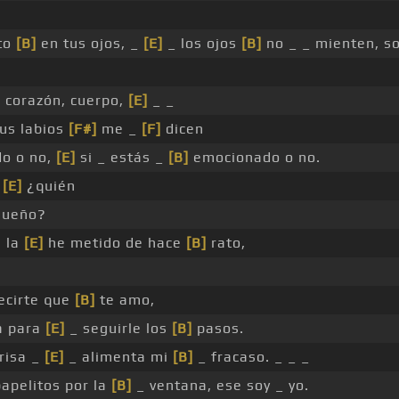
to
[B]
en tus ojos, _
[E]
_ los ojos
[B]
no _ _ mienten, s
]
corazón, cuerpo,
[E]
_ _
tus labios
[F#]
me _
[F]
dicen
o o no,
[E]
si _ estás _
[B]
emocionado o no.
,
[E]
¿quién
ueño?
a la
[E]
he metido de hace
[B]
rato,
ecirte que
[B]
te amo,
a para
[E]
_ seguirle los
[B]
pasos.
risa _
[E]
_ alimenta mi
[B]
_ fracaso. _ _ _
apelitos por la
[B]
_ ventana, ese soy _ yo.