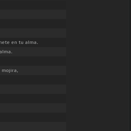
ete en tu alma.
alma.
]
mojira,