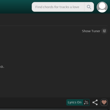
Show
Tuner
no.
no mienten, son la ventana
[F#]
del alma.
Lyrics
On