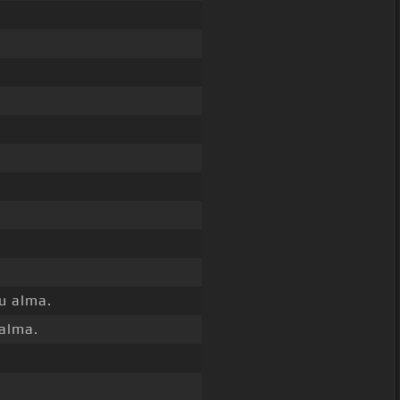
u alma.
alma.