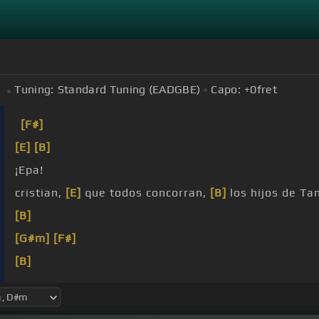
Tuning:
Standard Tuning (EADGBE)
Capo:
+0
fret
[F#]
[E]
[B]
¡Epa!
cristian,
[E]
que todos concorran,
[B]
los hijos de Ta
[B]
[G#m]
[F#]
[B]
[E]
Tienes el encanto
[B]
en tus ojos,
[E]
los ojos
[B]