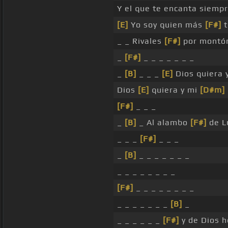
Y el que te encanta siemp
[E]
Yo soy quien más
[F#]
t
_ _ Rivales
[F#]
por montón
_
[F#]
_ _ _ _ _ _ _
_
[B]
_ _ _
[E]
Dios quiera 
Dios
[E]
quiera y mi
[D#m]
[F#]
_ _ _
_
[B]
_ Al alambo
[F#]
de L
_ _ _
[F#]
_ _ _
_
[B]
_ _ _ _ _ _ _
_ _ _ _ _ _ _ _
[F#]
_ _ _ _ _ _ _ _
_ _ _ _ _ _ _
[B]
_
_ _ _ _ _ _
[F#]
y de Dios h