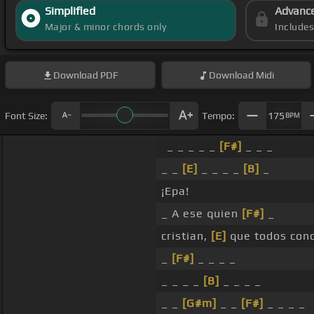
Simplified
Advanc
Major & minor chords only
Include
Download
PDF
Download
Midi
Font Size:
Tempo:
175
BPM
_ _ _ _ _
[F#]
_ _ _
_ _
[E]
_ _ _ _
[B]
_
¡Epa!
_ A ese quien
[F#]
_
cristian,
[E]
que todos con
_
[F#]
_ _ _ _
_ _ _ _
[B]
_ _ _ _
_ _
[G#m]
_ _
[F#]
_ _ _ _