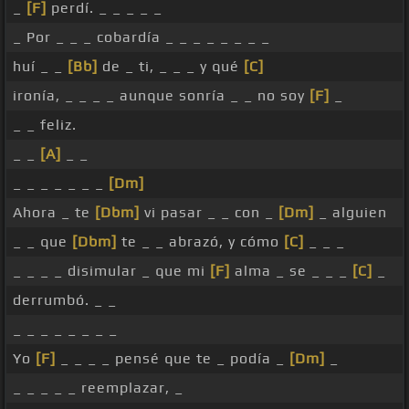
_
[F]
perdí. _ _ _ _ _
_ Por _ _ _ cobardía _ _ _ _ _ _ _ _
huí _ _
[Bb]
de _ ti, _ _ _ y qué
[C]
ironía, _ _ _ _ aunque sonría _ _ no soy
[F]
_
_ _ feliz.
_ _
[A]
_ _
_ _ _ _ _ _ _
[Dm]
Ahora _ te
[Dbm]
vi pasar _ _ con _
[Dm]
_ alguien
_ _ que
[Dbm]
te _ _ abrazó, y cómo
[C]
_ _ _
_ _ _ _ disimular _ que mi
[F]
alma _ se _ _ _
[C]
_
derrumbó. _ _
_ _ _ _ _ _ _ _
Yo
[F]
_ _ _ _ pensé que te _ podía _
[Dm]
_
_ _ _ _ _ reemplazar, _