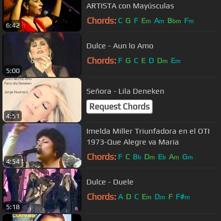
ARTISTA con Mayúsculas
Chords:
C
G
F
E
A
B
F
m
m
bm
m
6:42
Dulce - Aun lo Amo
Chords:
F
G
C
E
D
D
E
m
m
5:00
Señora - Lila Deneken
Request Chords
4:51
Imelda Miller Triunfadora en el OTI
1973-Que Alegre va Maria
Chords:
F
C
B
D
E
A
G
b
m
b
m
m
4:54
Dulce - Duele
Chords:
A
D
C
E
D
F
F#
m
m
m
5:18