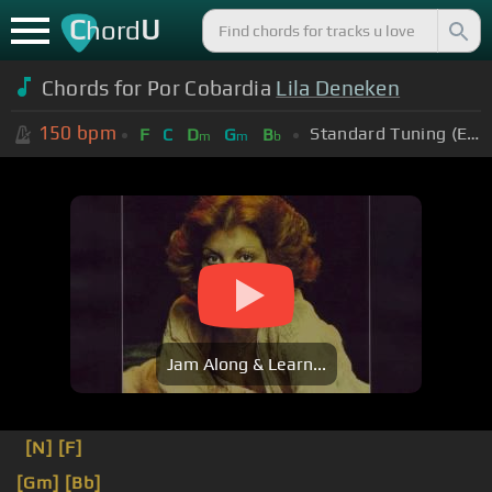
C
U
hord
Chords for Por Cobardia
Lila Deneken
150
bpm
Standard Tuning (EADGBE)
F
C
D
G
B
m
m
b
Jam Along & Learn...
[N]
[F]
[Gm]
[Bb]