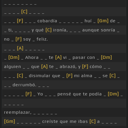
_ _ _ _ _ _ _ _
_ _ _ _
[C]
_ _ _ _
_ _ _
[F]
_ _ _ cobardía _ _ _ _ _ _ huí _
[Gm]
de _
_ ti, _ _ _ _ y qué
[C]
ironía, _ _ _ aunque sonría _
no _
[F]
soy _ feliz.
_ _ _
[A]
_ _ _ _ _
_
[Dm]
_ Ahora _ _ te
[A]
vi _ pasar con _
[Dm]
alguien _ _ que
[A]
te _ abrazó, y
[F]
cómo _ _
_ _ _
[C]
_ disimular que _
[F]
mi alma _ _ se
[C]
_
_ _ derrumbó. _ _ _
_ _ _ _ _
[F]
_ Yo _ _ _ pensé que te podía _
[Dm]
_
_ _ _ _ _
reemplazar, _ _ _ _ _ _
[Gm]
_ _ _ _ _ _ creíste que me ibas
[C]
a _ _ _ _