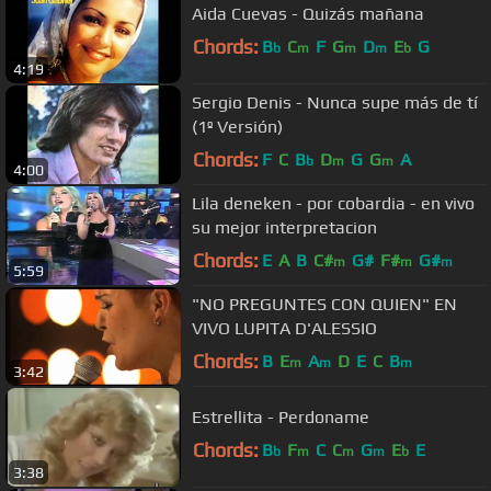
Aida Cuevas - Quizás mañana
Chords:
B
C
F
G
D
E
G
b
m
m
m
b
4:19
Sergio Denis - Nunca supe más de tí
(1º Versión)
Chords:
F
C
B
D
G
G
A
b
m
m
4:00
Lila deneken - por cobardia - en vivo
su mejor interpretacion
Chords:
E
A
B
C#
G#
F#
G#
m
m
m
5:59
"NO PREGUNTES CON QUIEN" EN
VIVO LUPITA D'ALESSIO
Chords:
B
E
A
D
E
C
B
m
m
m
3:42
Estrellita - Perdoname
Chords:
B
F
C
C
G
E
E
b
m
m
m
b
3:38