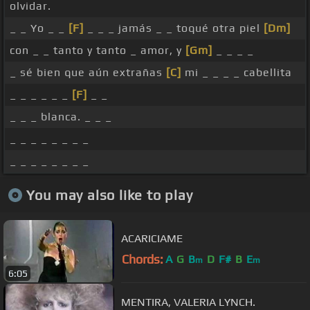
olvidar.
_ _ Yo _ _
[F]
_ _ _ jamás _ _ toqué otra piel
[Dm]
con _ _ tanto y tanto _ amor, y
[Gm]
_ _ _ _
_ sé bien que aún extrañas
[C]
mi _ _ _ _ cabellita
_ _ _ _ _ _
[F]
_ _
_ _ _ blanca. _ _ _
_ _ _ _ _ _ _ _
_ _ _ _ _ _ _ _
You may also like to play
ACARICIAME
Chords:
A
G
B
D
F#
B
E
m
m
6:05
MENTIRA, VALERIA LYNCH.