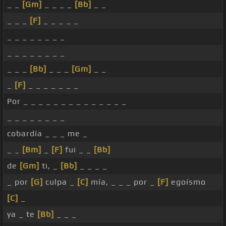
_ _
[Gm]
_ _ _ _
[Bb]
_ _
_ _ _
[F]
_ _ _ _ _
_ _ _ _ _ _ _ _
_ _ _ _ _ _ _ _
_ _ _
[Bb]
_ _ _
[Gm]
_ _
_
[F]
_ _ _ _ _ _ _
Por _ _ _ _ _ _ _ _ _ _ _ _ _ _
_ _ _ _ _ _ _ _
cobardía _ _ _ me _
_ _
[Bm]
_
[F]
fui _ _
[Bb]
de
[Gm]
ti, _
[Bb]
_ _ _ _
_ por
[G]
culpa _
[C]
mía, _ _ _ por _
[F]
egoísmo
[C]
_
ya _ te
[Bb]
_ _ _