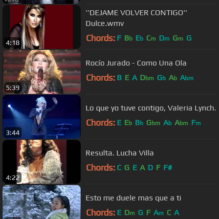
''DEJAME VOLVER CONTIGO''
Dulce.wmv
Chords:
F
B
E
C
D
G
G
b
b
m
m
m
4:18
Rocío Jurado - Como Una Ola
Chords:
B
E
A
D
G
A
A
bm
b
b
bm
5:39
Lo que yo tuve contigo, Valeria Lynch.
Chords:
E
E
B
G
A
A
F
b
b
bm
b
bm
m
3:44
Resulta. Lucha Villa
Chords:
C
G
E
A
D
F
F#
4:22
Esto me duele mas que a ti
Chords:
E
D
G
F
A
C
A
m
m