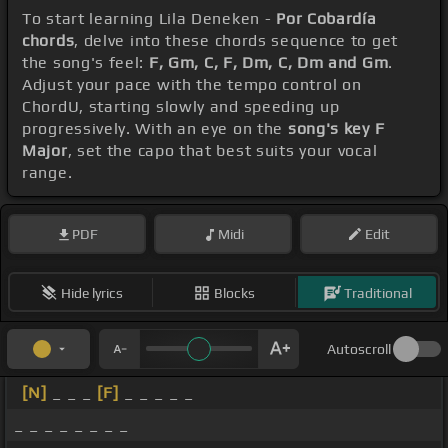
To start learning Lila Deneken -
Por Cobardía
chords
, delve into these chords sequence to get
the song's feel:
F, Gm, C, F, Dm, C, Dm and Gm
.
Adjust your pace with the tempo control on
ChordU, starting slowly and speeding up
progressively. With an eye on the
song's key F
Major
, set the capo that best suits your vocal
range.
PDF
Midi
Edit
Hide lyrics
Blocks
Traditional
Autoscroll
[N]
_ _ _
[F]
_ _ _ _ _
_ _ _ _ _ _ _ _