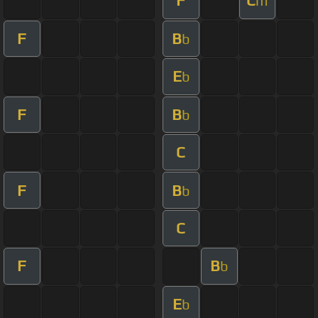
F
C
m
F
B
b
E
b
F
B
b
C
F
B
b
C
F
B
b
E
b