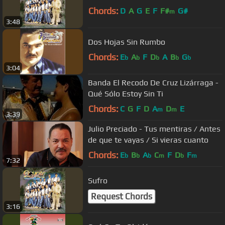
Chords:
D
A
G
E
F
F#
G#
m
3:48
Dos Hojas Sin Rumbo
Chords:
E
A
F
D
A
B
G
b
b
b
b
b
3:04
Banda El Recodo De Cruz Lizárraga -
Qué Sólo Estoy Sin Ti
Chords:
C
G
F
D
A
D
E
m
m
3:39
Julio Preciado - Tus mentiras / Antes
de que te vayas / Si vieras cuanto
Chords:
E
B
A
C
F
D
F
b
b
b
m
b
m
7:32
Sufro
Request Chords
3:16