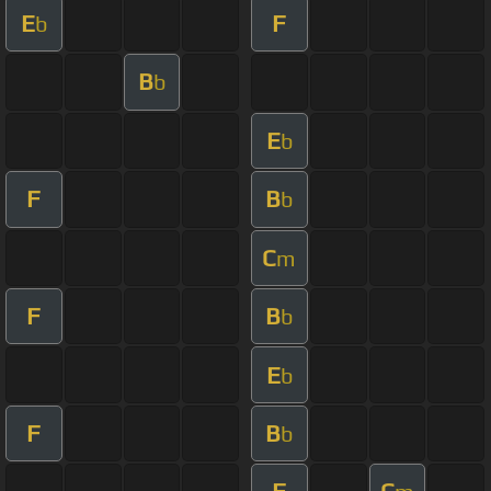
E
F
b
B
b
E
b
F
B
b
C
m
F
B
b
E
b
F
B
b