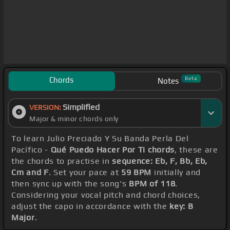
Chords
Beta
Notes
Simplified
VERSION:
Major & minor chords only
To learn Julio Preciado Y Su Banda Perla Del
Pacífico -
Qué Puedo Hacer Por Ti chords
, these are
the chords to practise in
sequence: Eb, F, Bb, Eb,
Cm and F
. Set your pace at
59 BPM
initially and
then sync up with the song's
BPM of 118
.
Considering your vocal pitch and chord choices,
adjust the capo in accordance with the
key: B
Major
.