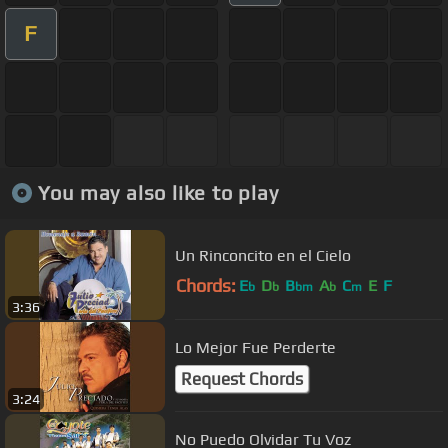
F
You may also like to play
Un Rinconcito en el Cielo
Chords:
E
D
B
A
C
E
F
b
b
bm
b
m
3:36
Lo Mejor Fue Perderte
Request Chords
3:24
No Puedo Olvidar Tu Voz