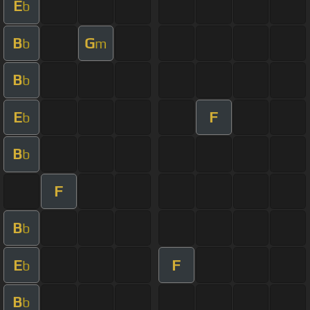
E
b
B
G
b
m
B
b
E
F
b
B
b
F
B
b
E
F
b
B
b