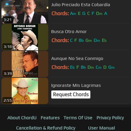
Julio Preciado Esta Cobardía
Chords:
A
E
G
C
F
D
A
m
m
3:21
Busca Otro Amor
Chords:
C
F
B
G
D
E
b
m
m
b
3:16
Aunque No Sea Conmigo
Chords:
E
F
B
D
C
D
G
b
b
m
m
m
3:39
Ignoraste Mis Lagrimas
Request Chords
2:55
About ChordU
Features
Terms Of Use
Privacy Policy
Cancellation & Refund Policy
User Manual