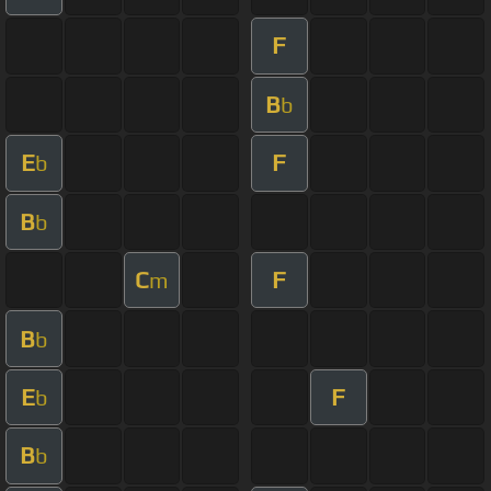
F
B
b
E
F
b
B
b
C
F
m
B
b
E
F
b
B
b