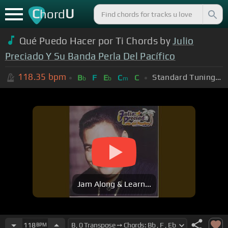
C
U
hord
Qué Puedo Hacer por Ti Chords by
Julio
Preciado Y Su Banda Perla Del Pacífico
118.35
bpm
Standard Tuning (EADGBE)
B
F
E
C
C
b
b
m
Jam Along & Learn...
118
BPM