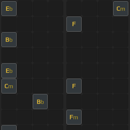
E
C
b
m
F
B
b
E
b
C
F
m
B
b
F
m