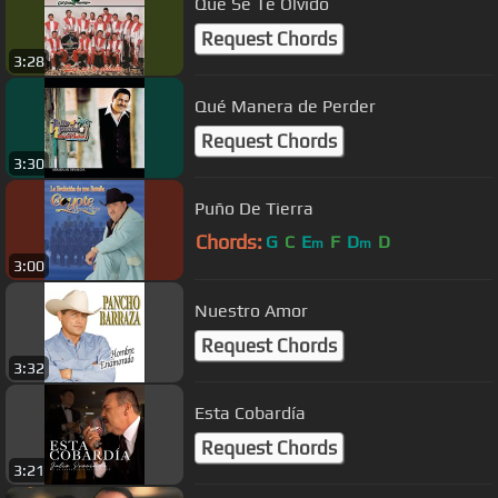
Qué Se Te Olvidó
Request Chords
3:28
Qué Manera de Perder
Request Chords
3:30
Puño De Tierra
Chords:
G
C
E
F
D
D
m
m
3:00
Nuestro Amor
Request Chords
3:32
Esta Cobardía
Request Chords
3:21