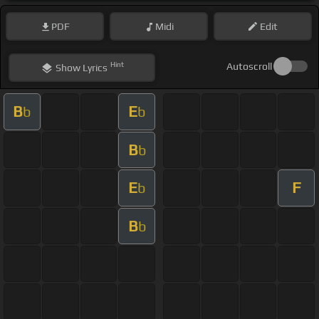
PDF
Midi
Edit
Hint
Autoscroll
Show
Lyrics
B
E
b
b
B
b
E
F
b
B
b