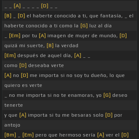
_ _
[A]
_ _ _ _
[D]
_ _
[B]
_
[D]
el haberte conocido a ti, que fantasía, _ el
haberte conocido a ti como la
[G]
luz al día
_
[Em]
por tu
[A]
imagen de mujer de mundo,
[D]
quizá mi suerte,
[B]
la verdad
[Em]
después de aquel día,
[A]
_ _
como
[D]
deseaba verte
[A]
no
[D]
me importa si no soy tu dueño, lo que
quiero es verte
_ no me importa si no te enamoras, yo
[G]
deseo
tenerte
y que
[A]
importa si tu me besaras solo
[D]
por
antojo
[Bm]
_
[Em]
pero que hermoso sería
[A]
ver el
[D]