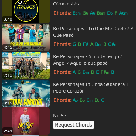
Cómo estás
Chords:
E
G
A
B
D
F
A
bm
b
b
bm
b
bm
3:48
Ke Personajes - Lo Que Me Duele / Y
Que Pasó
Chords:
G
D
F#
A
B
B
G#
m
m
4:45
Ke Personajes - Si no te tengo /
Ángel / Aquello que pasó
Chords:
A
G
B
D
E
F#
B
m
m
7:19
Ke Personajes Ft Onda Sabanera |
Pobre Corazón
Chords:
A
B
C
E
C
b
b
m
b
3:15
No Se
Request Chords
2:41