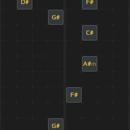
D#
F#
G#
C#
A#
m
F#
G#