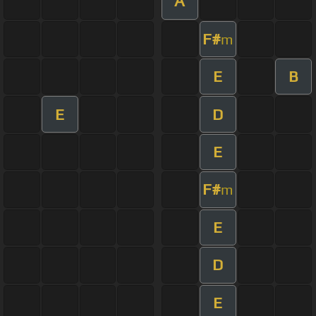
A
F#
m
E
B
E
D
E
F#
m
E
D
E