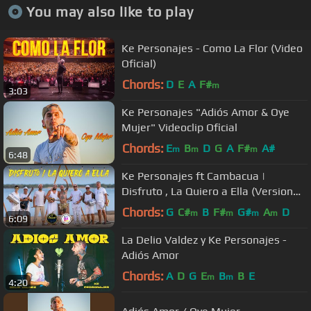
You may also like to play
Ke Personajes - Como La Flor (Video
Oficial)
Chords:
D
E
A
F#
m
3:03
Ke Personajes "Adiós Amor & Oye
Mujer" Videoclip Oficial
Chords:
E
B
D
G
A
F#
A#
m
m
m
6:48
Ke Personajes ft Cambacua |
Disfruto , La Quiero a Ella (Version
Samba)
Chords:
G
C#
B
F#
G#
A
D
m
m
m
m
6:09
La Delio Valdez y Ke Personajes -
Adiós Amor
Chords:
A
D
G
E
B
B
E
m
m
4:20