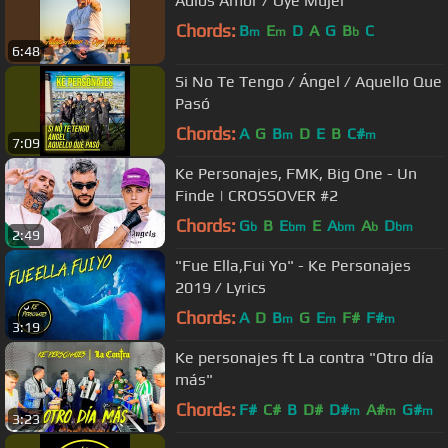
Adiós Amor / Oye Mujer
Chords:
B
E
D
A
G
B
C
m
m
b
6:48
Si No Te Tengo / Ángel / Aquello Que
Pasó
Chords:
A
G
B
D
E
B
C#
m
m
7:09
Ke Personajes, FMK, Big One - Un
Finde | CROSSOVER #2
Chords:
G
B
E
E
A
A
D
b
bm
bm
b
bm
2:49
"Fue Ella,Fui Yo" - Ke Personajes
2019 / Lyrics
Chords:
A
D
B
G
E
F#
F#
m
m
m
3:19
Ke personajes ft La contra "Otro día
más"
Chords:
F#
C#
B
D#
D#
A#
G#
m
m
m
3:23