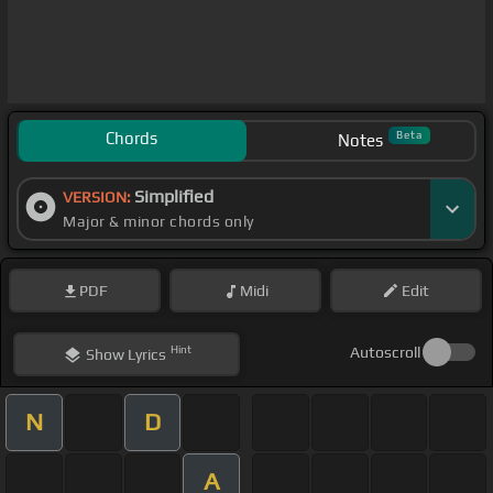
Chords
Beta
Notes
Simplified
VERSION:
Major & minor chords only
PDF
Midi
Edit
Hint
Autoscroll
Show
Lyrics
N
D
A