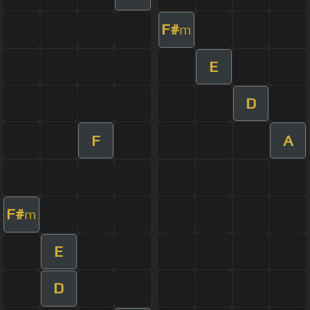
F#
m
E
D
F
A
F#
m
E
D