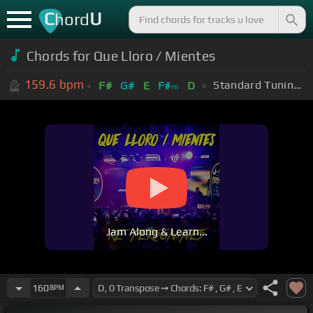
C
U
hord
Chords for Que Lloro / Mientes
159.6
bpm
Standard Tuning (EADGBE)
F#
G#
E
F#
D
m
Jam Along & Learn...
160
BPM