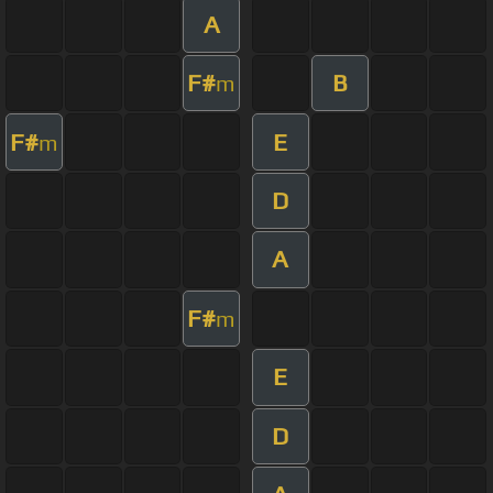
A
F#
B
m
F#
E
m
D
A
F#
m
E
D