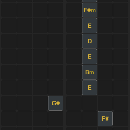
F#
m
E
D
E
B
m
E
G#
F#