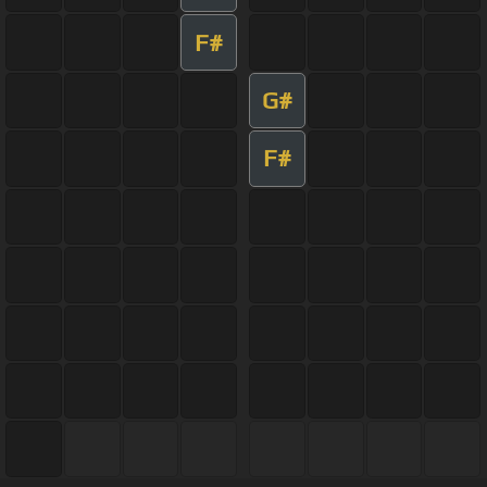
F#
G#
F#