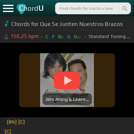
C
U
hord
Chords for
Que Se Junten Nuestros Brazos
150.25
bpm
Standard Tuning (EADGBE)
C
F
B
G
G
b
m
Jam Along & Learn...
[Bb]
[C]
[C]