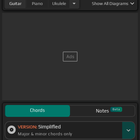
Guitar
Piano
Ukulele
Show
All Diagrams
Chords
Beta
Notes
Simplified
VERSION:
Major & minor chords only