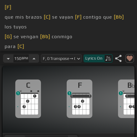
[F]
que mis brazos
[C]
se vayan
[F]
contigo que
[Bb]
los tuyos
[G]
se vengan
[Bb]
conmigo
para
[C]
vernos los dos caracar y juntar nuestros labios
[F]
Lyrics
On
150
BPM
heridos
y decirte
[Bb]
mil cosas
[C]
C
F
B
b
1
1
1
1
1
1
1
1
1
1
1
2
2
3
3
4
2
3