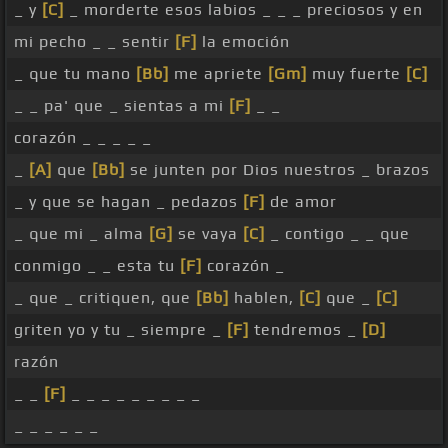
_ y
[C]
_ morderte esos labios _ _ _ preciosos y en
mi pecho _ _ sentir
[F]
la emoción
_ que tu mano
[Bb]
me apriete
[Gm]
muy fuerte
[C]
_ _ pa' que _ sientas a mi
[F]
_ _
corazón _ _ _ _ _
_
[A]
que
[Bb]
se junten por Dios nuestros _ brazos
_ y que se hagan _ pedazos
[F]
de amor
_ que mi _ alma
[G]
se vaya
[C]
_ contigo _ _ que
conmigo _ _ esta tu
[F]
corazón _
_ que _ critiquen, que
[Bb]
hablen,
[C]
que _
[C]
griten yo y tu _ siempre _
[F]
tendremos _
[D]
razón
_ _
[F]
_ _ _ _ _ _ _ _ _
_ _ _ _ _ _