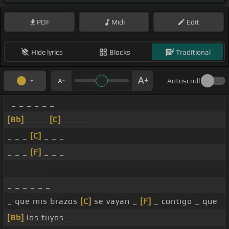
PDF
Midi
Edit
Hide lyrics
Blocks
Traditional
Autoscroll
_ _ _ _ _ _
[Bb]
_ _ _
[C]
_ _ _
_ _ _
[C]
_ _ _
_ _ _
[F]
_ _ _
_ _ _ _ _ _
_ _ _ _ _ _
_ que mis brazos
[C]
se vayan _
[F]
_ contigo _ que
[Bb]
los tuyos _