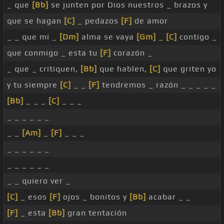
_ que
[Bb]
se junten por Dios nuestros _ brazos y
que se hagan
[C]
_ pedazos
[F]
de amor
_ _ que mi _
[Dm]
alma se vaya
[Gm]
_
[C]
contigo _
que conmigo _ esta tu
[F]
corazón _
_ que _ critiquen,
[Bb]
que hablen,
[C]
que griten yo
y tu siempre
[C]
_ _
[F]
tendremos _ razón _ _ _ _ _
[Bb]
_ _ _
[C]
_ _ _
_ _ _ _ _ _
_ _
[Am]
_
[F]
_ _ _
_ _ _ _ _ _
_ _ _ _ _ _
_ _ quiero ver _
[C]
_ esos
[F]
ojos _ bonitos y
[Bb]
acabar _ _
[F]
_ esta
[Bb]
gran tentación