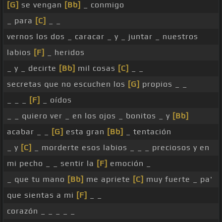
[G]
se vengan
[Bb]
_ conmigo
_ para
[C]
_ _
vernos los dos _ caracar _ y _ juntar _ nuestros
labios
[F]
_ heridos
_ y _ decirte
[Bb]
mil cosas
[C]
_ _
secretas que no escuchen los
[G]
propios _ _
_ _ _
[F]
_ oídos
_ _ quiero ver _ en los ojos _ bonitos _ y
[Bb]
acabar _ _
[G]
esta gran
[Bb]
_ tentación
_ y
[C]
_ morderte esos labios _ _ _ preciosos y en
mi pecho _ _ sentir la
[F]
emoción _
_ que tu mano
[Bb]
me apriete
[C]
muy fuerte _ pa'
que sientas a mi
[F]
_ _
corazón _ _ _ _ _