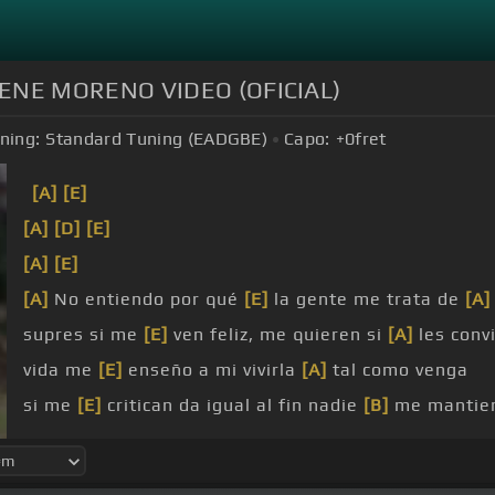
RENE MORENO VIDEO (OFICIAL)
ning:
Standard Tuning (EADGBE)
Capo:
+0
fret
[A]
[E]
[A]
[D]
[E]
[A]
[E]
[A]
No entiendo por qué
[E]
la gente me trata de
[A]
supres si me
[E]
ven feliz, me quieren si
[A]
les conv
vida me
[E]
enseño a mi vivirla
[A]
tal como venga
si me
[E]
critican da igual al fin nadie
[B]
me mantie
[A]
por eso yo
[B]
soy
[D]
feliz pues la vivo
[E]
a mi
[