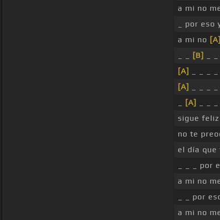
a mi no me
_ por eso 
a mi no
[A
_ _
[B]
_ 
[A]
_ _ _ 
[A]
_ _ _ _
_
[A]
_ _ _
sigue feli
no te pre
el día que
_ _ _ por 
a mi no m
_ _ por es
a mi no m