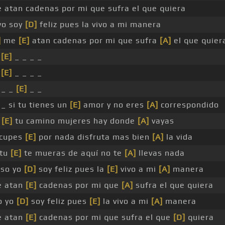
 atan cadenas por mi que sufra el que quiera
yo soy
[D]
feliz pues la vivo a mi manera
]
me
[E]
atan cadenas por mi que sufra
[A]
el que quier
_
[E]
_ _ _ _
_
[E]
_ _ _ _
 _ _
[E]
_ _
 _ si tu tienes un
[E]
amor y no eres
[A]
correspondido
z
[E]
tu camino mujeres hay donde
[A]
vayas
ocupes
[E]
por nada disfruta mas bien
[A]
la vida
 tu
[E]
te mueras de aquí no te
[A]
llevas nada
eso yo
[D]
soy feliz pues la
[E]
vivo a mi
[A]
manera
e atan
[E]
cadenas por mi que
[A]
sufra el que quiera
o yo
[D]
soy feliz pues
[E]
la vivo a mi
[A]
manera
e atan
[E]
cadenas por mi que sufra el que
[D]
quiera