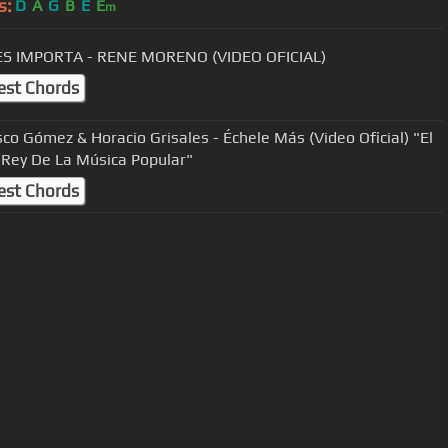
s:
D
A
G
B
E
E
m
ES IMPORTA - RENE MORENO (VIDEO OFICIAL)
est Chords
sco Gómez & Horacio Grisales - Échele Más (Video Oficial) "El
Rey De La Música Popular"
est Chords
User Manual
Customer Support