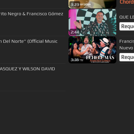
Chord
3:23
rito Negro & Francisco Gómez
QUE L
Requ
2:44
n Del Norte" (Official Music
Franci
Nuevo 
Requ
3:36
ASQUEZ Y WILSON DAVID
s Of Use
Privacy Policy
Cancellation & Refund Policy