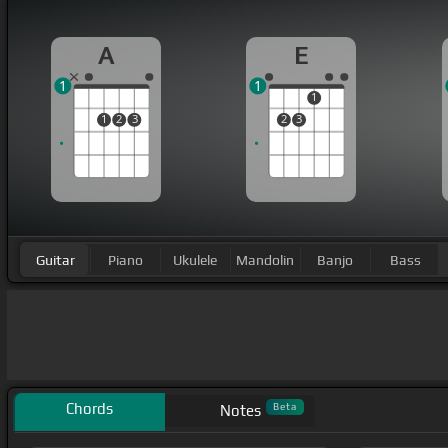
A
E
1
1
1
1
2
3
2
3
Guitar
Piano
Ukulele
Mandolin
Banjo
Bass
Chords
Beta
Notes