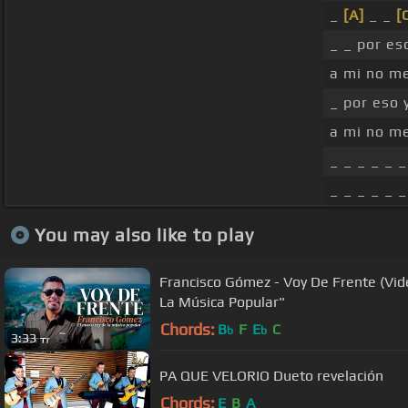
_
[A]
_ _
[
_ _ por es
a mi no m
_ por eso
a mi no m
_ _ _ _ _ _
_ _ _ _ _ _
You may also like to play
Francisco Gómez - Voy De Frente (Vide
La Música Popular"
Chords:
B
F
E
C
b
b
3:33
PA QUE VELORIO Dueto revelación
Chords:
E
B
A