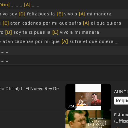
C#m]
_ _ _
[A]
_ _
o yo soy
[D]
feliz pues la
[E]
vivo a
[A]
mi manera
e
[E]
atan cadenas por mi que sufra
[A]
el que quiera
 yo
[D]
soy feliz pues la
[E]
vivo a mi manera
e atan cadenas por mi que
[A]
sufra el que quiera _
 _ _
 _ _
o Oficial) | "El Nuevo Rey De
AUNQU
Requ
3:50
Estamo
(Offici