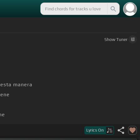
Show
Tuner
esta manera
iene
ne
A]
manera
Lyrics
On