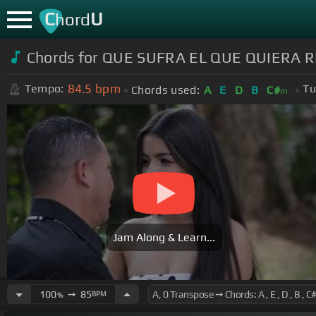
C
U
hord
Chords for QUE SUFRA EL QUE QUIERA 
84.5
bpm
Tempo:
Tu
Chords used:
A
E
D
B
C#
m
Jam Along & Learn...
100
➙
85
BPM
%