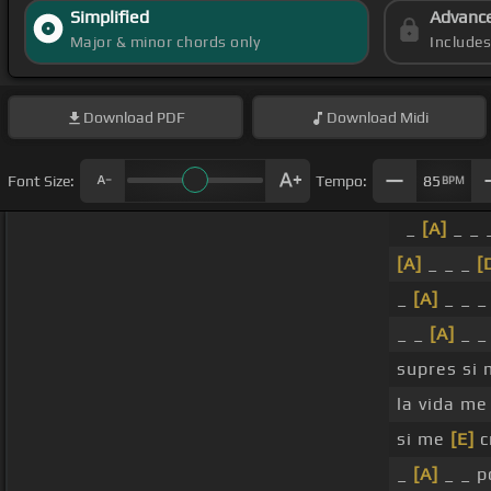
Simplified
Advanc
Major & minor chords only
Include
Download
PDF
Download
Midi
Font Size:
Tempo:
85
BPM
_
[A]
_ _ 
[A]
_ _ _
[
_
[A]
_ _ _
_ _
[A]
_ _
supres si
la vida m
si me
[E]
c
_
[A]
_ _ p