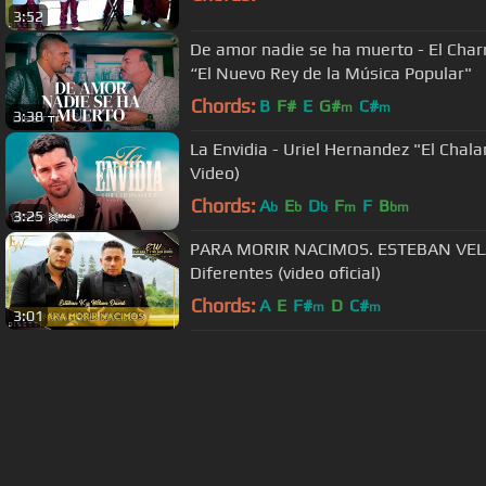
3:52
De amor nadie se ha muerto - El Char
“El Nuevo Rey de la Música Popular"
Chords:
B
F#
E
G#
C#
m
m
3:38
La Envidia - Uriel Hernandez "El Chala
Video)
Chords:
A
E
D
F
F
B
b
b
b
m
bm
3:25
PARA MORIR NACIMOS. ESTEBAN VEL
Diferentes (video oficial)
Chords:
A
E
F#
D
C#
m
m
3:01
About ChordU
Features
Term