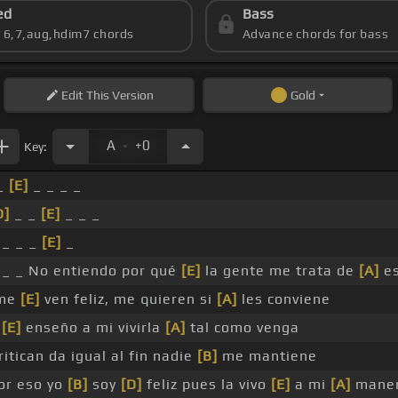
ed
Bass
s 6,7,aug,hdim7 chords
Advance chords for bass
Edit
This Version
Gold
.
A
+0
Key:
_
[E]
_ _ _ _
D]
_ _
[E]
_ _ _
 _ _ _
[E]
_
 _ _ No entiendo por qué
[E]
la gente me trata de
[A]
es
 me
[E]
ven feliz, me quieren si
[A]
les conviene
e
[E]
enseño a mi vivirla
[A]
tal como venga
ritican da igual al fin nadie
[B]
me mantiene
or eso yo
[B]
soy
[D]
feliz pues la vivo
[E]
a mi
[A]
mane