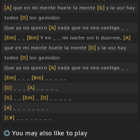
[A]
que en mi mente huele la mente
[G]
y la voz hay
todos
[D]
los gemidos
Que ya no quiero
[A]
nada que no sea contigo _ _
[Em]
_ _
[Bm]
Y en _ _ mi noche sin ti duerme,
[A]
que en mi mente huele la mente
[G]
y la voz hay
todos
[D]
los gemidos
Que ya no quiero
[A]
nada que no sea contigo _ _
[Em]
_ _ _
[Bm]
_ _ _ _ _
[D]
_ _ _
[A]
_ _ _ _ _
[G]
_ _
[Em]
_
[D]
_ _ _ _ _
[A]
_ _ _ _ _ _ _ _
[C#]
_ _ _ _ _ _ _ _
You may also like to play