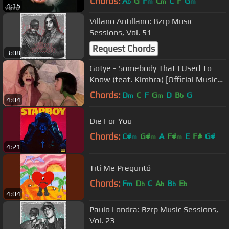
Chords:
A
G
F
C
C
F
G
b
m
m
m
4:15
Villano Antillano: Bzrp Music
Sessions, Vol. 51
Request Chords
3:08
Gotye - Somebody That I Used To
Know (feat. Kimbra) [Official Music
Video]
Chords:
D
C
F
G
D
B
G
m
m
b
4:04
Die For You
Chords:
C#
G#
A
F#
E
F#
G#
m
m
m
4:21
Tití Me Preguntó
Chords:
F
D
C
A
B
E
m
b
b
b
b
4:04
Paulo Londra: Bzrp Music Sessions,
Vol. 23