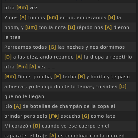
otra
[Bm]
vez
Y nos
[A]
fuimos
[Em]
en un, empezamos
[B]
la
boom, y
[Bm]
con la nota
[D]
rápido nos
[A]
dieron
la tres
Perreamos todas
[G]
las noches y nos dormimos
[D]
a las diez, ando rezando
[A]
la diopa a repetirlo
otra
[Em]
[A]
vez _ _
[Bm]
Dime, prueba,
[E]
fecha
[B]
y horita y te paso
a buscar, yo le digo donde lo temas, tu sabes
[D]
que no le llegan
Río
[A]
de botellas de champán de la copa al
brindar pero solo
[F#]
escucho
[G]
como late
Mi corazón
[D]
cuando ve ese cuerpo en el
caparate, el traje
[A]
es combinar con la merced