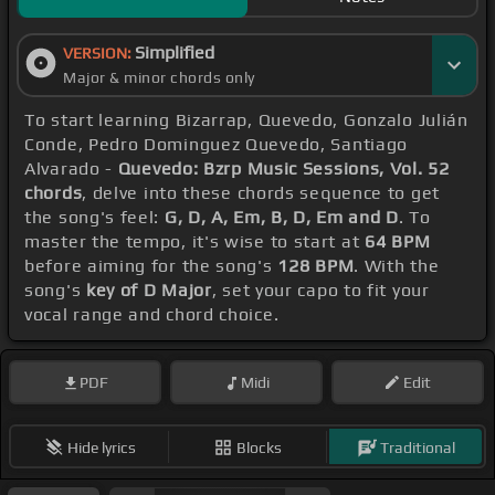
Simplified
VERSION:
Major & minor chords only
To start learning Bizarrap, Quevedo, Gonzalo Julián
Conde, Pedro Dominguez Quevedo, Santiago
Alvarado -
Quevedo: Bzrp Music Sessions, Vol. 52
chords
, delve into these chords sequence to get
the song's feel:
G, D, A, Em, B, D, Em and D
. To
master the tempo, it's wise to start at
64 BPM
before aiming for the song's
128 BPM
. With the
song's
key of D Major
, set your capo to fit your
vocal range and chord choice.
PDF
Midi
Edit
Hide lyrics
Blocks
Traditional