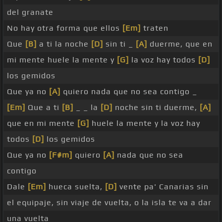
del granate
No hay otra forma que ellos
[Em]
traten
Que
[B]
a ti la noche
[D]
sin ti _
[A]
duerme, que en
mi mente huele la mente y
[G]
la voz hay todos
[D]
los gemidos
Que ya no
[A]
quiero nada que no sea contigo _
[Em]
Que a ti
[B]
_ _ la
[D]
noche sin ti duerme,
[A]
que en mi mente
[G]
huele la mente y la voz hay
todos
[D]
los gemidos
Que ya no
[F#m]
quiero
[A]
nada que no sea
contigo
Dale
[Em]
hueca suelta,
[D]
vente pa' Canarias sin
el equipaje, sin viaje de vuelta, o la isla te va a dar
una vuelta