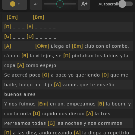
Autoscroll
[Em]
_ _ _
[Bm]
_ _ _ _ _
[D]
_ _ _
[A]
_ _ _ _ _
[G]
_ _ _
[D]
_ _ _ _ _
[A]
_ _ _ _ _
[C#m]
Llega el
[Em]
club con el combo,
rápido
[B]
la vi lejos, se
[D]
pintaban los labios y la
copa
[A]
como espejo
Se acercó poco
[G]
a poco yo queriendo
[D]
que me
baile, luego me dijo
[A]
vamos que te enseño
buenos aires
Y nos fuimos
[Em]
en un, empezamos
[B]
la boom, y
con la nota
[D]
rápido nos dieron
[A]
la tres
Perreamos todas
[G]
las noches y nos dormimos
[D]
a las diez, ando rezando
[A]
la diopa a repetirlo