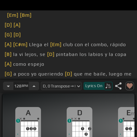
[Em]
[Bm]
[D]
[A]
[G]
[D]
[A]
[C#m]
Llega el
[Em]
club con el combo, rápido
[B]
la vi lejos, se
[D]
pintaban los labios y la copa
[A]
como espejo
[G]
a poco yo queriendo
[D]
que me baile, luego me
dijo
[A]
vamos que te enseño buenos aires
Lyrics
On
128
BPM
[Em]
en un, empezamos
[B]
la boom, y con la nota
[D]
rápido nos dieron
[A]
la tres
A
D
E
m
[G]
las noches y nos dormimos
[D]
a las diez, ando
1
1
1
rezando
[A]
la diopa a repetirlo otra
[Bm]
vez
1
2
3
1
2
1
2
[Em]
en un, empezamos
[B]
la boom, y
[Bm]
con la
3