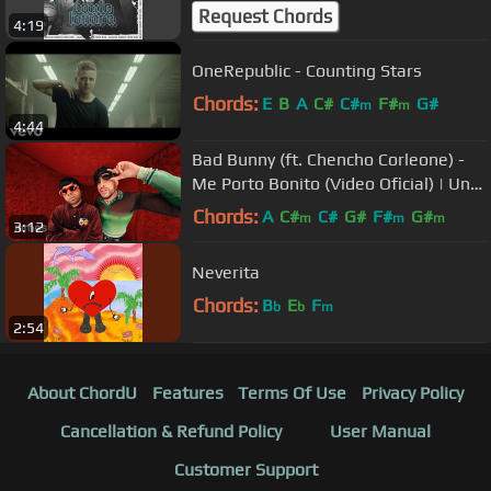
Request Chords
4:19
OneRepublic - Counting Stars
Chords:
E
B
A
C#
C#
F#
G#
m
m
4:44
Bad Bunny (ft. Chencho Corleone) -
Me Porto Bonito (Video Oficial) | Un
Verano Sin Ti
Chords:
A
C#
C#
G#
F#
G#
m
m
m
3:12
Neverita
Chords:
B
E
F
b
b
m
2:54
About ChordU
Features
Terms Of Use
Privacy Policy
Cancellation & Refund Policy
User Manual
Customer Support