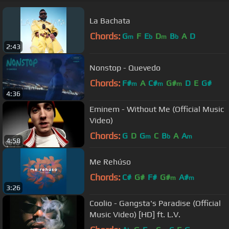
La Bachata
Chords:
G
F
E
D
B
A
D
m
b
m
b
2:43
Nonstop - Quevedo
Chords:
F#
A
C#
G#
D
E
G#
m
m
m
4:36
Eminem - Without Me (Official Music
Video)
Chords:
G
D
G
C
B
A
A
m
b
m
4:58
Me Rehúso
Chords:
C#
G#
F#
G#
A#
m
m
3:26
Coolio - Gangsta's Paradise (Official
Music Video) [HD] ft. L.V.