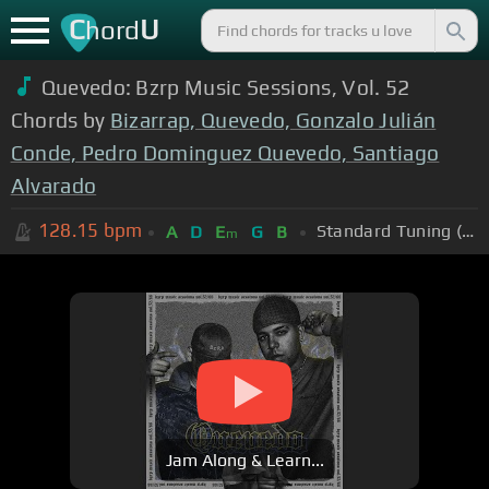
C
U
hord
Quevedo: Bzrp Music Sessions, Vol. 52
Chords by
Bizarrap, Quevedo, Gonzalo Julián
Conde, Pedro Dominguez Quevedo, Santiago
Alvarado
128.15
bpm
Standard Tuning (EADGBE)
A
D
E
G
B
m
Jam Along & Learn...