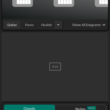
nota
[D]
rápido nos
[A]
dieron la tres
Guitar
Piano
Ukulele
Show
All Diagrams
Chords
Beta
Notes