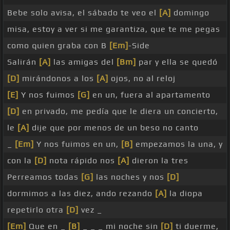
Bebe solo avisa, el sábado te veo el
[A]
domingo
misa, estoy a ver si me garantiza, que te me pegas
como quien graba con B
[Em]
-Side
Salirán
[A]
las amigas del
[Bm]
par y ella se quedó
[D]
mirándonos a los
[A]
ojos, no al reloj
[E]
Y nos fuimos
[G]
en un, fuera al apartamento
[D]
en privado, me pedía que le diera un concierto,
le
[A]
dije que por menos de un beso no canto
_
[Em]
Y nos fuimos en un,
[B]
empezamos la una, y
con la
[D]
nota rápido nos
[A]
dieron la tres
Perreamos todas
[G]
las noches y nos
[D]
dormimos a las diez, ando rezando
[A]
la diopa
repetirlo otra
[D]
vez _
[Em]
Que en _
[B]
_ _ _ mi noche sin
[D]
ti duerme,