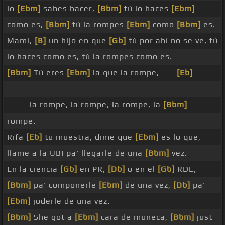
lo
[Ebm]
sabes hacer,
[Bbm]
tú lo haces
[Ebm]
como es,
[Bbm]
tú la rompes
[Ebm]
como
[Bbm]
es.
Mami,
[B]
un hijo en que
[Gb]
tú por ahí no se ve, tú
lo haces como es, tú la rompes como es.
[Bbm]
Tú eres
[Ebm]
la que la rompe, _ _
[Eb]
_ _ _
_ _
_ _ _ la rompe, la rompe, la rompe, la
[Bbm]
rompe.
Rifa
[Eb]
tu muestra, dime que
[Ebm]
es lo que,
llame a la UBI pa' llegarle de una
[Bbm]
vez.
En la ciencia
[Gb]
en PR,
[Db]
o en el
[Gb]
RDE,
[Bbm]
pa' componerle
[Ebm]
de una vez,
[Db]
pa'
[Ebm]
joderle de una vez.
[Bbm]
She got a
[Ebm]
cara de muñeca,
[Bbm]
just