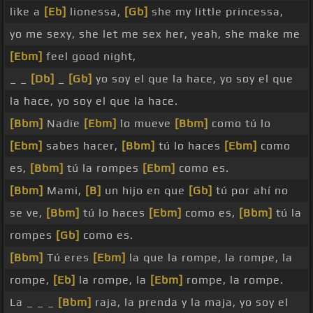
like a
[Eb]
lionessa,
[Gb]
she my little princessa,
yo me sexy, she let me sex her, yeah, she make me
[Ebm]
feel good night,
_ _
[Db]
_
[Gb]
yo soy el que la hace, yo soy el que
la hace, yo soy el que la hace.
[Bbm]
Nadie
[Ebm]
lo mueve
[Bbm]
como tú lo
[Ebm]
sabes hacer,
[Bbm]
tú lo haces
[Ebm]
como
es,
[Bbm]
tú la rompes
[Ebm]
como es.
[Bbm]
Mami,
[B]
un hijo en que
[Gb]
tú por ahí no
se ve,
[Bbm]
tú lo haces
[Ebm]
como es,
[Bbm]
tú la
rompes
[Gb]
como es.
[Bbm]
Tú eres
[Ebm]
la que la rompe, la rompe, la
rompe,
[Eb]
la rompe, la
[Ebm]
rompe, la rompe.
La _ _ _
[Bbm]
raja, la prenda y la maja, yo soy el