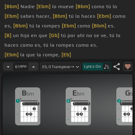
[Bbm]
Nadie
[Ebm]
lo mueve
[Bbm]
como tú lo
[Ebm]
sabes hacer,
[Bbm]
tú lo haces
[Ebm]
como
es,
[Bbm]
tú la rompes
[Ebm]
como
[Bbm]
es.
[B]
un hijo en que
[Gb]
tú por ahí no se ve, tú lo
haces como es, tú la rompes como es.
[Ebm]
la que la rompe,
[Eb]
la rompe, la rompe, la rompe, la
[Bbm]
rompe.
Lyrics
On
61
BPM
[Eb]
tu muestra, dime que
[Ebm]
es lo que, llame a
la UBI pa' llegarle de una
[Bbm]
vez.
B
E
G
bm
bm
b
[Gb]
en PR,
[Db]
o en el
[Gb]
RDE,
[Bbm]
pa'
1
6
2
componerle
[Ebm]
de una vez,
[Db]
pa'
[Ebm]
1
1
1
1
1
1
1
1
1
1
2
2
2
joderle de una vez.
3
4
3
4
3
4
[Ebm]
cara de muñeca,
[Bbm]
just like a
[Eb]
lionessa,
[Gb]
she my little princessa,