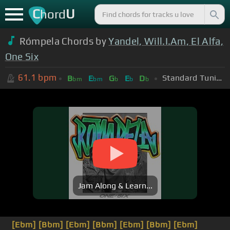
C
U
hord
Rómpela Chords by
Yandel, Will.I.Am, El Alfa,
One Six
61.1
bpm
Standard Tuning (EADGBE)
B
E
G
E
D
bm
bm
b
b
b
Jam Along & Learn...
[Ebm]
[Bbm]
[Ebm]
[Bbm]
[Ebm]
[Bbm]
[Ebm]