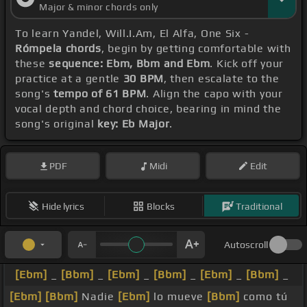
Major & minor chords only
To learn Yandel, Will.I.Am, El Alfa, One Six -
Rómpela chords
, begin by getting comfortable with
these
sequence: Ebm, Bbm and Ebm
. Kick off your
practice at a gentle
30 BPM
, then escalate to the
song's
tempo of 61 BPM
. Align the capo with your
vocal depth and chord choice, bearing in mind the
song's original
key: Eb Major
.
PDF
Midi
Edit
Hide lyrics
Blocks
Traditional
Autoscroll
[Ebm]
_
[Bbm]
_
[Ebm]
_
[Bbm]
_
[Ebm]
_
[Bbm]
_
[Ebm]
[Bbm]
Nadie
[Ebm]
lo mueve
[Bbm]
como tú