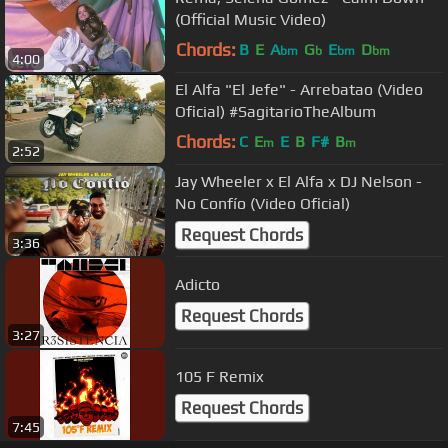
(Official Music Video)
Chords:
B
E
A
G
E
D
bm
b
bm
bm
4:00
El Alfa "El Jefe" - Arrebatao (Video
Oficial) #SagitarioTheAlbum
Chords:
C
E
E
B
F#
B
m
m
2:52
Jay Wheeler x El Alfa x DJ Nelson -
No Confío (Video Oficial)
Request Chords
3:36
Adicto
Request Chords
3:27
105 F Remix
Request Chords
7:45