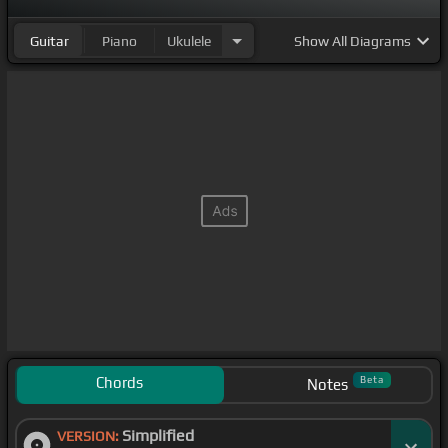
[Ebm]
feel good night,
Guitar
Piano
Ukulele
Show
All Diagrams
Chords
Beta
Notes
Simplified
VERSION: