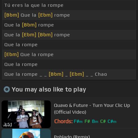
Tú eres la que la rompe
[Bbm]
Que la
[Ebm]
rompe
Que la
[Bbm]
rompe
Que la
[Ebm]
[Bbm]
rompe
Que la rompe
[Ebm]
Que la rompe
Que la rompe
Que la rompe _ _
[Bbm]
_
[Ebm]
_ _ Chao
You may also like to play
Quavo & Future - Turn Your Clic Up
(Official Video)
Chords:
F#
F#
B
C#
C#
m
m
m
3:51
Poblado (Remix)