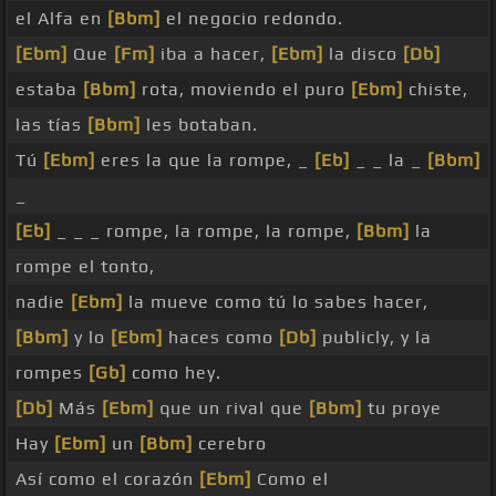
el Alfa en
[Bbm]
el negocio redondo.
[Ebm]
Que
[Fm]
iba a hacer,
[Ebm]
la disco
[Db]
estaba
[Bbm]
rota, moviendo el puro
[Ebm]
chiste,
las tías
[Bbm]
les botaban.
Tú
[Ebm]
eres la que la rompe, _
[Eb]
_ _ la _
[Bbm]
_
[Eb]
_ _ _ rompe, la rompe, la rompe,
[Bbm]
la
rompe el tonto,
nadie
[Ebm]
la mueve como tú lo sabes hacer,
[Bbm]
y lo
[Ebm]
haces como
[Db]
publicly, y la
rompes
[Gb]
como hey.
[Db]
Más
[Ebm]
que un rival que
[Bbm]
tu proye
Hay
[Ebm]
un
[Bbm]
cerebro
Así como el corazón
[Ebm]
Como el