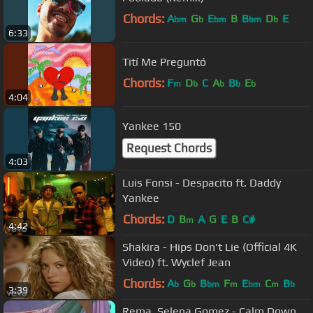
Chords:
A
G
E
B
B
D
E
bm
b
bm
bm
b
6:33
Tití Me Preguntó
Chords:
F
D
C
A
B
E
m
b
b
b
b
4:04
Yankee 150
Request Chords
4:03
Luis Fonsi - Despacito ft. Daddy
Yankee
Chords:
D
B
A
G
E
B
C#
m
4:42
Shakira - Hips Don't Lie (Official 4K
Video) ft. Wyclef Jean
Chords:
A
G
B
F
E
C
B
b
b
bm
m
bm
m
b
3:39
Rema, Selena Gomez - Calm Down