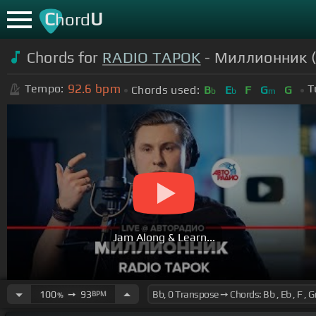
C
U
hord
Chords for
RADIO TAPOK
- Миллионник (
92.6
bpm
Tempo:
T
Chords used:
B
E
F
G
G
b
b
m
Jam Along & Learn...
100
➙
93
BPM
%