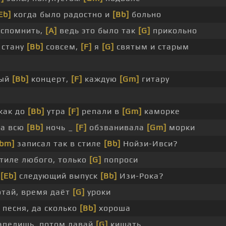
Eb]
когда было радостно и
[Bb]
больно
вспомнить,
[A]
ведь это было так
[G]
прикольно
стану
[Bb]
совсем,
[F]
я
[G]
святым и старым
дый
[Bb]
концерт,
[F]
каждую
[Gm]
гитару
как до
[Bb]
утра
[F]
репали в
[Gm]
каморке
ма всю
[Bb]
ночь _
[F]
обзванивала
[Gm]
морки
Ebm]
записал так в стиле
[Bb]
Нойзи-Ивси?
тиле любого, только
[G]
попроси
е
[Eb]
следующий выпуск
[Bb]
Изи-Рока?
тай, время даёт
[G]
уроки
песня, да сколько
[Bb]
хороша
апелишь, потом давай
[G]
кишать