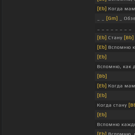
[Eb]
Когда ма
_ _
[Gm]
_ Обз
_ _ _ _ _ _ _ _
[Eb]
Стану
[Bb]
[Eb]
Вспомню 
[Eb]
Вспомню, как 
[Bb]
[Eb]
Когда ма
[Eb]
Когда стану
[B
[Eb]
Вспомню каж
[Eb]
Вспомню, 