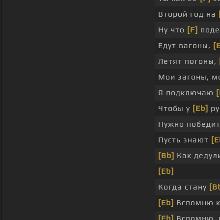
Второй год на
Ну что
[F]
поде
Едут вагоны,
[
Летят погоны,
Мои загоны, м
Я подключаю
[
Чтобы у
[Eb]
ру
Нужно победи
Пусть знают
[E
[Bb]
Как дедул
[Eb]
Когда стану
[B
[Eb]
Вспомню 
[Eb]
Вспомню, 