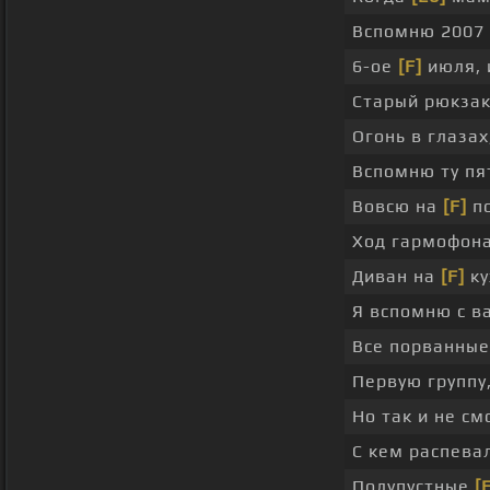
Вспомню 2007
6-ое
[F]
июля, 
Старый рюкза
Огонь в глазах
Вспомню ту пя
Вовсю на
[F]
по
Ход гармофон
Диван на
[F]
ку
Я вспомню с 
Все порванны
Первую группу
Но так и не с
С кем распева
Полупустные
[