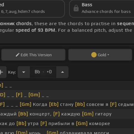
ed
Bass
s 6,7,aug,hdim7 chords
Advance chords for bass
онник chords
, these are the chords to practise in
sequenc
regular
speed of 93 BPM
. For a balanced pitch, adjust th
Edit
This Version
Gold
.
Bb
+0
Key:
m]
_ _
[D]
_ _
[F]
_
[Gm]
_ _
[F]
_ _ _
[Gm]
Когда
[Eb]
стану
[Bb]
совсем я
[F]
седым
каждый
[Bb]
концерт,
[F]
каждую
[Gm]
гитару
как до
[Bb]
утра
[F]
прибыли в
[Gm]
коморке
а всю
[Dm]
ночь _
[Gm]
обзванивала морги