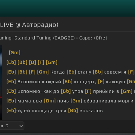
LIVE @ Авторадио)
uning:
Standard Tuning (EADGBE)
Capo:
+0
fret
[Gm]
[Eb]
[Bb]
[D]
[F]
[Gm]
[Eb]
[Bb]
[F]
[Gm]
Когда
[Eb]
стану
[Bb]
совсем я
[F]
[Eb]
Вспомню каждый
[Bb]
концерт,
[F]
каждую
[G
[Eb]
Вспомню, как до
[Bb]
утра
[F]
прибыли в
[Gm]
[Eb]
мама всю
[Dm]
ночь
[Gm]
обзванивала морги
[Eb]
-й, ей площадь трёх
[Bb]
вокзалов
[Ebm]
пятьсот рублей, пара
[Bb]
футболок