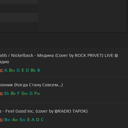
alib / Nickelback - Медина (Cover by ROCK PRIVET) LIVE @
адио
s:
A
B
G
E
D
B
B
m
b
нник (Когда Стану Совсем...)
s:
E
B
F
G
G
F
b
b
m
m
az - Feel Good Inc. (cover by @RADIO TAPOK)
s:
B
A
E
E
A
D
C
m
m
m