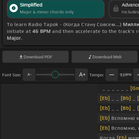
Simplified
Advanc
Major & minor chords only
Include
To learn Radio Tapok - (Когда Стану Совсем...)
Милли
initiate at
46 BPM
and then accelerate to the track's 
Major
.
Download
PDF
Download
Midi
Font Size:
Tempo:
93
BPM
_ _ _ _ _ _
[G
[Eb]
_ _
[Bb]
_
[Eb]
_ _
[Bb]
_
[Eb]
Вспомню 
[Eb]
Вспомню, 
Когда
[Eb]
мам