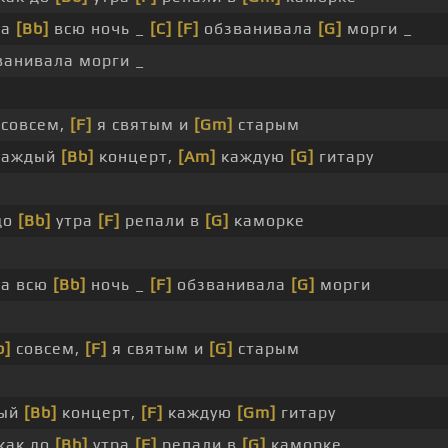
ма
[Bb]
всю ночь _
[C]
[F]
обзванивала
[G]
морги _
ванивала морги _
совсем,
[F]
я святым и
[Gm]
старым
каждый
[Bb]
концерт,
[Am]
каждую
[G]
гитару
до
[Bb]
утра
[F]
репали в
[G]
каморке
ма всю
[Bb]
ночь _
[F]
обзванивала
[G]
морги
b]
совсем,
[F]
я святым и
[G]
старым
дый
[Bb]
концерт,
[F]
каждую
[Gm]
гитару
как до
[Bb]
утра
[F]
репали в
[G]
каморке