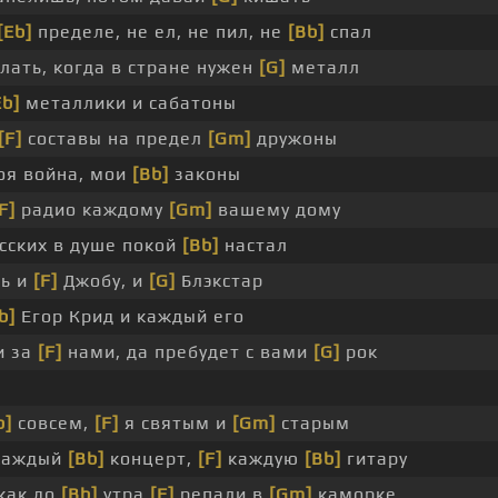
[Eb]
пределе, не ел, не пил, не
[Bb]
спал
лать, когда в стране нужен
[G]
металл
Eb]
металлики и сабатоны
[F]
составы на предел
[Gm]
дружоны
оя война, мои
[Bb]
законы
F]
радио каждому
[Gm]
вашему дому
сских в душе покой
[Bb]
настал
ть и
[F]
Джобу, и
[G]
Блэкстар
b]
Егор Крид и каждый его
и за
[F]
нами, да пребудет с вами
[G]
рок
b]
совсем,
[F]
я святым и
[Gm]
старым
каждый
[Bb]
концерт,
[F]
каждую
[Bb]
гитару
как до
[Bb]
утра
[F]
репали в
[Gm]
каморке