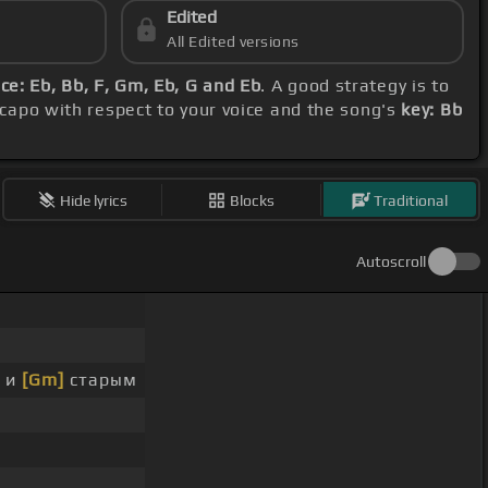
Edited
All Edited versions
e: Eb, Bb, F, Gm, Eb, G and Eb
. A good strategy is to
e capo with respect to your voice and the song's
key: Bb
Hide lyrics
Blocks
Traditional
Autoscroll
 и
[Gm]
старым