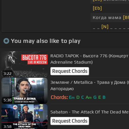
[Eb]
Когда мама
[B
_ _
[N]
_ _ _ _ 
You may also like to play
RADIO TAPOK - Высота 776 (Концерт в
Adrenaline Stadium)
Request Chords
3:22
Земляне / Metallica - Трава у Дома (
Авторадио
Chords:
E
D
C
A
G
E
B
m
m
5:36
Sabaton - The Attack Of The Dead Me
Request Chords
3:58