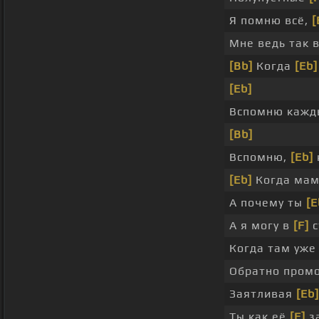
Я помню всё,
[
Мне ведь так 
[Bb]
Когда
[Eb]
[Eb]
Вспомню каж
[Bb]
Вспомню,
[Eb]
[Eb]
Когда ма
А почему ты
[
А я могу в
[F]
с
Когда там уж
Обратно промо
Заятливая
[Eb]
Ты как её
[F]
з