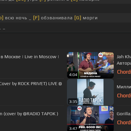
b]
всю ночь _
[F]
обзванивала
[G]
морги
_ _
 Москве | Live in Moscow |
Jah Kh
Автор
Chord
4:04
Cover by ROCK PRIVET) LIVE @
Миллио
Chord
3:35
n (cover by @RADIO TAPOK )
Gorill
Chord
3:47