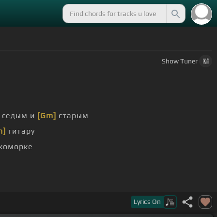
Show
Tuner
седым и
[Gm]
старым
m]
гитару
коморке
Lyrics
On