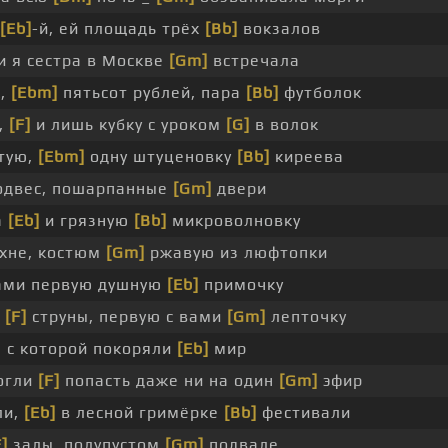
[Eb]
-й, ей площадь трёх
[Bb]
вокзалов
и я сестра в Москве
[Gm]
встречала
к,
[Ebm]
пятьсот рублей, пара
[Bb]
футболок
,
[F]
и лишь кубку с уроком
[G]
в волок
тую,
[Ebm]
одну штуценовку
[Bb]
киреева
двес, пошарпанные
[Gm]
двери
а
[Eb]
и грязную
[Bb]
микроволновку
хне, костюм
[Gm]
ржавую из люфтопки
вами первую душную
[Eb]
примочку
е
[F]
струны, первую с вами
[Gm]
лепточку
, с которой покоряли
[Eb]
мир
могли
[F]
попасть даже ни на один
[Gm]
эфир
ли,
[Eb]
в лесной гримёрке
[Bb]
фестивали
F]
залы, полупустом
[Gm]
подвале