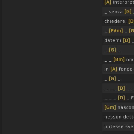
[A]
interpre
_ senza
[G]
chiedere,
[D
_
[F#m]
_
[G
datemi
[D]
_
_
[G]
_
_ _
[Bm]
ma 
in
[A]
fondo
_
[G]
_
_ _ _
[D]
_ _
_ _ _
[D]
_ E
[Gm]
nascond
nessun dett
potesse sve