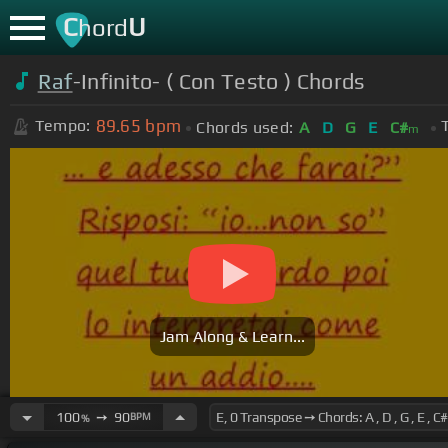
C
U
hord
Raf
-Infinito- ( Con Testo ) Chords
89.65
bpm
Tempo:
Chords used:
A
D
G
E
C#
m
Jam Along & Learn...
100
➙
90
BPM
%