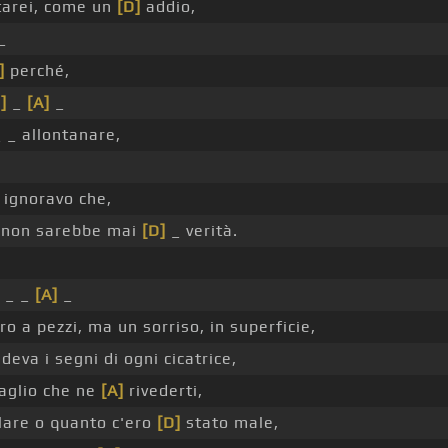
tarei, come un
[D]
addio,
_
]
perché,
]
_
[A]
_
 _ allontanare,
ignoravo che,
 non sarebbe mai
[D]
_ verità.
 _ _
[A]
_
ro a pezzi, ma un sorriso, in superficie,
eva i segni di ogni cicatrice,
aglio che ne
[A]
rivederti,
lare o quanto c'ero
[D]
stato male,