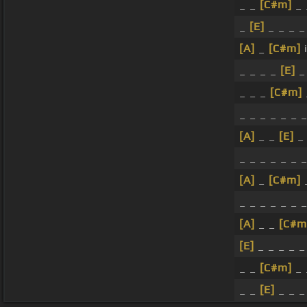
_ _
[C#m]
_ 
_
[E]
_ _ _ _
[A]
_
[C#m]
i
_ _ _ _
[E]
_ 
_ _ _
[C#m]
_ _ _ _ _ _ 
[A]
_ _
[E]
_ _ _ _ _ _ 
[A]
_
[C#m]
_
_ _ _ _ _ _ 
[A]
_ _
[C#m
[E]
_ _ _ _ _
_ _
[C#m]
_ 
_ _
[E]
_ _ _