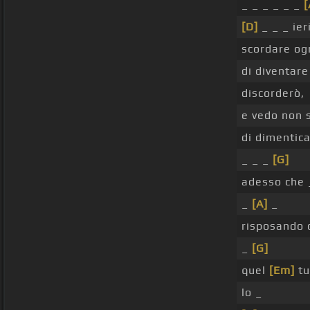
_ _ _ _ _ _
[
[D]
_ _ _ ier
scordare ogn
di diventare
discorderò,
e vedo non 
di dimentica
_ _ _
[G]
adesso che
_
[A]
_
risposando 
_
[G]
quel
[Em]
t
lo _