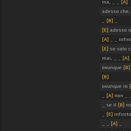
ma, _ _
[A]
adesso che,
_
[B]
_
[E]
adesso io
[A]
_ _ infini
[E]
so solo c
mai, _ _
[A]
ovunque
[B]
[B]
ovunque io
_
[A]
non _ 
_ se il
[B]
no
_
[E]
infinito
_ _
[A]
_