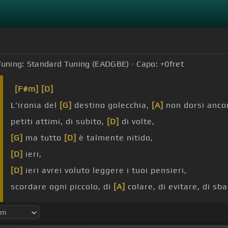
Tuning:
Standard Tuning (EADGBE)
Capo:
+0
fret
[F#m]
[D]
L'ironia del
[G]
destino golecchia,
[A]
non dorsi ancor
petiti attimi, di subito,
[D]
di volte,
[G]
ma tutto
[D]
è talmente nitido,
[D]
ieri,
[D]
ieri avrei voluto leggere i tuoi pensieri,
scordare ogni piccolo, di
[A]
colare, di evitare, di sba
diventare ogni volta l'uomo
[D]
ideale, ma quel gior