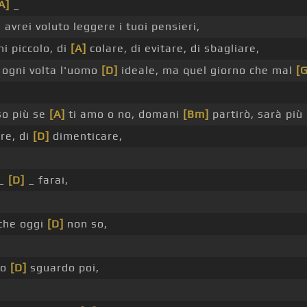
A]
_
i avrei voluto leggere i tuoi pensieri,
i piccolo, di
[A]
colare, di evitare, di sbagliare,
 ogni volta l'uomo
[D]
ideale, ma quel giorno che mal
[G
so più se
[A]
ti amo o no, domani
[Bm]
partirò, sarà più
re, di
[D]
dimenticare,
 _
[D]
_ farai,
che oggi
[D]
non so,
uo
[D]
sguardo poi,