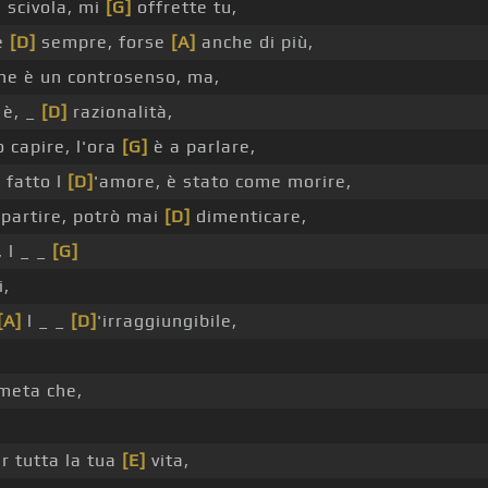
 scivola, mi
[G]
offrette tu,
me
[D]
sempre, forse
[A]
anche di più,
che è un controsenso, ma,
 è, _
[D]
razionalità,
ò capire, l'ora
[G]
è a parlare,
 fatto l
[D]
'amore, è stato come morire,
partire, potrò mai
[D]
dimenticare,
 l _ _
[G]
i,
[A]
l _ _
[D]
'irraggiungibile,
meta che,
er tutta la tua
[E]
vita,