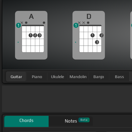
A
D
1
1
1
2
3
1
2
3
Guitar
Piano
Ukulele
Mandolin
Banjo
Bass
Chords
Beta
Notes