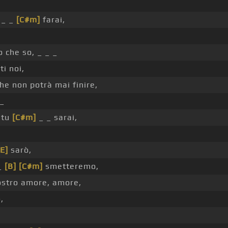
 _ _
[C#m]
farai,
 che so, _ _ _
ti noi,
he non potrà mai finire,
_
tu
[C#m]
_ _ sarai,
[E]
sarò,
_
[B]
[C#m]
smetteremo,
stro amore, amore,
,