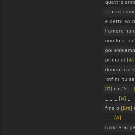
quattro anni
ti piaci co
e detto so 
l'amore non
non lo si pu
poi abbiamo
prima di
[A]
dimenticare,
'infini, tu sa
[D]
cos'è, _
_ _ _
[G]
_
fine o
[Bm]
_ _
[A]
ricorrerai p