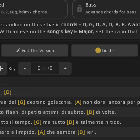
ed
Bass
s 6,7,aug,hdim7 chords
Advance chords for bass
erstanding on these basic
chords - D, G, D, A, D, B, E, A a
 With an eye on the
song's key E Major
, set the capo that
Edit
This Version
Gold
.
E
+0
Key:
 _ _
_
[D]
_ _ _ _
onia del
[G]
destino golecchia,
[A]
non dorsi ancora per p
 flash, di petiti attimi, di subito,
[D]
di volte,
utto il tempo,
[G]
ma tutto
[D]
è talmente nitido,
iaro e limpido,
[A]
che sembra
[D]
ieri,