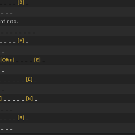
_ _ _ _
[B]
_
 _ _ _
nfinito.
_ _ _ _ _ _ _ _
_ _ _ _
[E]
_
_ _
_
[C#m]
_ _ _ _
[E]
_
_ _
 _ _ _ _ _
[E]
_
_ _
]
_ _ _ _ _
[B]
_
 _ _ _
_ _ _ _
[B]
_
 _ _ _