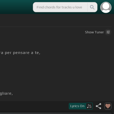
Show
Tuner
a per pensare a te,
gliare,
no che mal
[G]
Lyrics
On