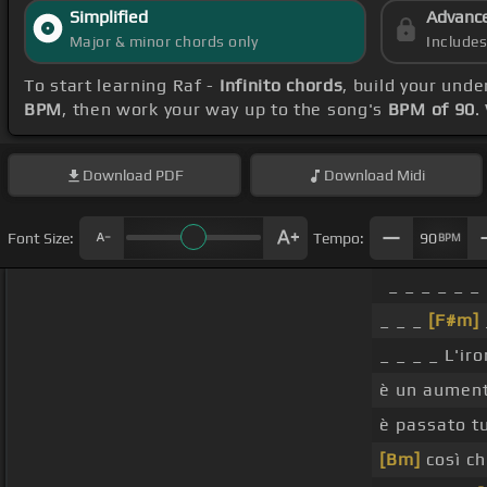
Simplified
Advanc
Major & minor chords only
Include
To start learning Raf -
Infinito chords
, build your und
BPM
, then work your way up to the song's
BPM of 90
.
Download
PDF
Download
Midi
Font Size:
Tempo:
90
BPM
_ _ _ _ _ _
_ _ _
[F#m]
_ _ _ _ L'ir
è un aumento
è passato t
[Bm]
così ch