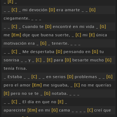
_
[E]
_
_ _
[C]
_ mi devoción
[D]
era amarte _ _
[G]
ciegamente. _ _ _
_ _
[C]
_ Cuando te
[D]
encontré en mi vida _
[G]
me
[Em]
dije que buena suerte, _
[C]
mi
[E]
única
motivación era _
[G]
_ tenerte. _ _ _
_ _
[C]
_ Me despertaba
[D]
pensando en
[G]
tu
sonrisa _ _ y _
[C]
_
[E]
para
[D]
besarte mucho
[G]
tenía frisa.
_ Estaba _ _
[C]
_ _ en serios
[D]
problemas _ _
[G]
pero el amor
[Em]
me siguaba, _
[C]
no me querías
[E]
pero no se te _
[G]
notaba. _ _ _
_ _
[C]
_ El día en que no
[E]
_
apareciste
[Em]
en mi
[G]
cama _ _ _ _
[C]
creí que