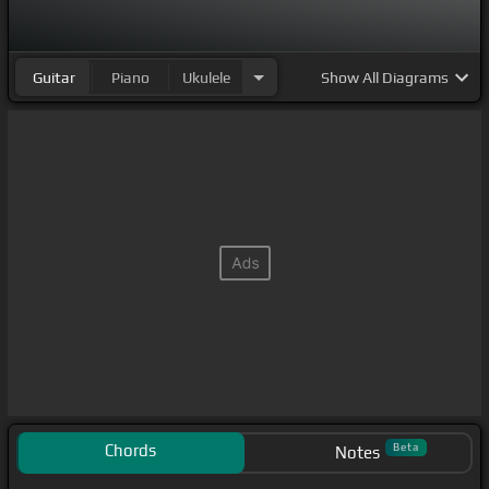
Guitar
Piano
Ukulele
Show
All Diagrams
Chords
Beta
Notes