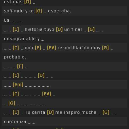
estabas
[D]
_
soñando y te
[G]
_ esperaba.
La _ _ _
_ _
[C]
_ historia tuvo
[D]
un final _
[G]
_ _
desagradable y _
_ _
[C]
_ una
[E]
_
[F#]
reconciliación muy
[G]
_
probable.
_ _ _
[F]
_
_ _
[C]
_ _ _ _
[D]
_ _
_ _
[Em]
_ _ _ _ _ _
_ _
[C]
_ _ _ _ _
[F#]
_
_
[G]
_ _ _ _ _ _ _
_ _
[C]
_ Tu carita
[D]
me inspiró mucha _
[G]
_ _
confianza _ _