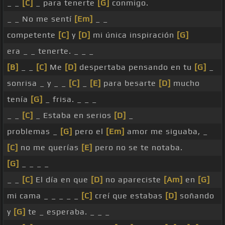
_ _
[C]
_ para tenerte
[G]
conmigo.
_ _ No me sentí
[Em]
_ _
competente
[C]
y
[D]
mi única inspiración
[G]
era _ _ tenerte. _ _ _
[B]
_ _
[C]
Me
[D]
despertaba pensando en tu
[G]
_
sonrisa _ y _ _
[C]
_
[E]
para besarte
[D]
mucho
tenía
[G]
_ frisa. _ _ _
_ _
[C]
_ Estaba en serios
[D]
_
problemas _
[G]
pero el
[Em]
amor me siguaba, _
[C]
no me querías
[E]
pero no se te notaba.
[G]
_ _ _ _
_ _
[C]
El día en que
[D]
no apareciste
[Am]
en
[G]
mi cama _ _ _ _ _
[C]
creí que estabas
[D]
soñando
y
[G]
te _ esperaba. _ _ _