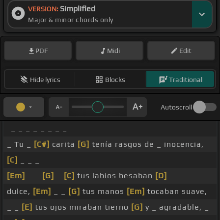
Simplified
VERSION:
Major & minor chords only
PDF
Midi
Edit
Hide lyrics
Blocks
Traditional
Autoscroll
_ _ _ _ _ _ _ _
_ Tu _
[C#]
carita
[G]
tenía rasgos de _ inocencia,
[C]
_ _ _
[Em]
_ _
[G]
_
[C]
tus labios besaban
[D]
dulce,
[Em]
_ _
[G]
tus manos
[Em]
tocaban suave,
_ _
[E]
tus ojos miraban tierno
[G]
y _ agradable, _