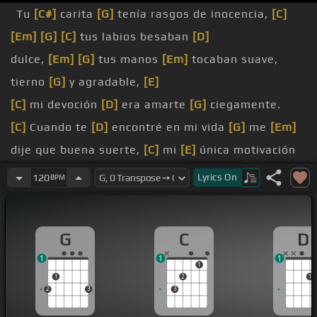
Tu
[C#]
carita
[G]
tenía rasgos de inocencia,
[C]
[Em]
[G]
[C]
tus labios besaban
[D]
dulce,
[Em]
[G]
tus manos
[Em]
tocaban suave,
tierno
[G]
y agradable,
[E]
[C]
mi devoción
[D]
era amarte
[G]
ciegamente.
[C]
Cuando te
[D]
encontré en mi vida
[G]
me
[Em]
dije que buena suerte,
[C]
mi
[E]
única motivación
era
[G]
tenerte.
Lyrics
On
120
BPM
[C]
Me despertaba
[D]
pensando en
[G]
tu sonrisa y
[C]
[E]
para
[D]
besarte mucho
[G]
tenía frisa.
G
C
D
[C]
en serios
[D]
problemas
[G]
pero el amor
[Em]
1
1
1
me siguaba,
[C]
no me querías
[E]
pero no se te
[G]
1
1
2
1
notaba.
2
3
3