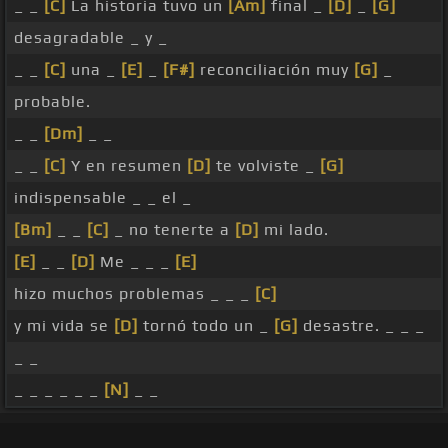
_ _
[C]
La historia tuvo un
[Am]
final _
[D]
_
[G]
desagradable _ y _
_ _
[C]
una _
[E]
_
[F#]
reconciliación muy
[G]
_
probable.
_ _
[Dm]
_ _
_ _
[C]
Y en resumen
[D]
te volviste _
[G]
indispensable _ _ el _
[Bm]
_ _
[C]
_ no tenerte a
[D]
mi lado.
[E]
_ _
[D]
Me _ _ _
[E]
hizo muchos problemas _ _ _
[C]
y mi vida se
[D]
tornó todo un _
[G]
desastre. _ _ _
_ _
_ _ _ _ _ _
[N]
_ _