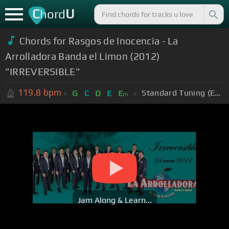
C
U
hord
Chords for
Rasgos de Inocencia - La
Arrolladora Banda el Limon (2012)
"IRREVERSIBLE"
119.8
bpm
Standard Tuning (EADGBE)
G
C
D
E
E
m
Jam Along & Learn...