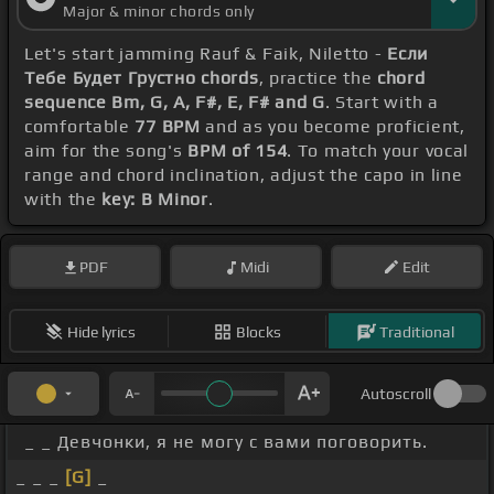
Major & minor chords only
Let's start jamming Rauf & Faik, Niletto -
Если
Тебе Будет Грустно chords
, practice the
chord
sequence Bm, G, A, F#, E, F# and G
. Start with a
comfortable
77 BPM
and as you become proficient,
aim for the song's
BPM of 154
. To match your vocal
range and chord inclination, adjust the capo in line
with the
key: B Minor
.
PDF
Midi
Edit
Hide lyrics
Blocks
Traditional
Autoscroll
_ _ Девчонки, я не могу с вами поговорить.
_ _ _
[G]
_