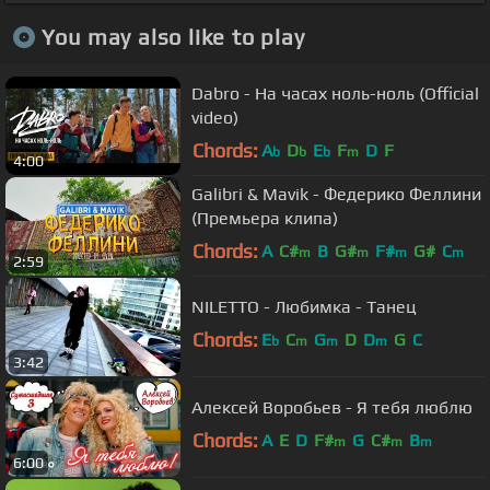
You may also like to play
Dabro - На часах ноль-ноль (Official
video)
Chords:
A
D
E
F
D
F
b
b
b
m
4:00
Galibri & Mavik - Федерико Феллини
(Премьера клипа)
Chords:
A
C#
B
G#
F#
G#
C
m
m
m
m
2:59
NILETTO - Любимка - Танец
Chords:
E
C
G
D
D
G
C
b
m
m
m
3:42
Алексей Воробьев - Я тебя люблю
Chords:
A
E
D
F#
G
C#
B
m
m
m
6:00