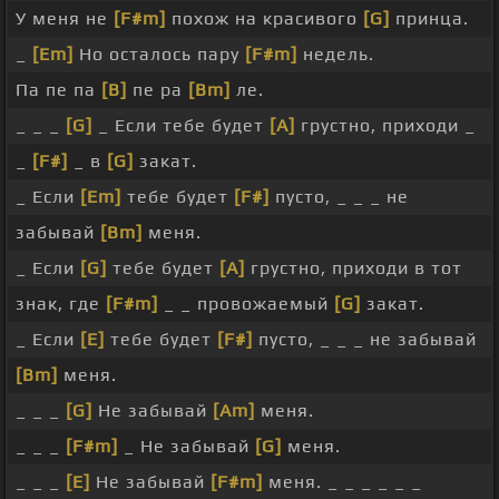
У меня не
[F#m]
похож на красивого
[G]
принца.
_
[Em]
Но осталось пару
[F#m]
недель.
Па пе па
[B]
пе ра
[Bm]
ле.
_ _ _
[G]
_ Если тебе будет
[A]
грустно, приходи _
_
[F#]
_ в
[G]
закат.
_ Если
[Em]
тебе будет
[F#]
пусто, _ _ _ не
забывай
[Bm]
меня.
_ Если
[G]
тебе будет
[A]
грустно, приходи в тот
знак, где
[F#m]
_ _ провожаемый
[G]
закат.
_ Если
[E]
тебе будет
[F#]
пусто, _ _ _ не забывай
[Bm]
меня.
_ _ _
[G]
Не забывай
[Am]
меня.
_ _ _
[F#m]
_ Не забывай
[G]
меня.
_ _ _
[E]
Не забывай
[F#m]
меня. _ _ _ _ _ _