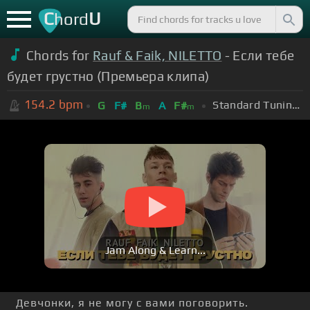
C
U
hord
Chords for
Rauf & Faik, NILETTO
- Если тебе
будет грустно (Премьера клипа)
154.2
bpm
Standard Tuning (EADGBE)
G
F#
B
A
F#
m
m
Jam Along & Learn...
Девчонки, я не могу с вами поговорить.