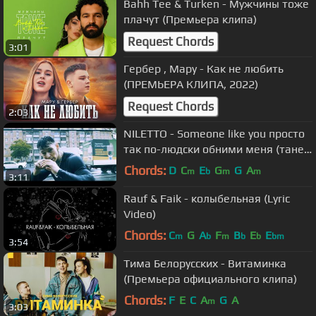
Bahh Tee & Turken - Мужчины тоже
плачут (Премьера клипа)
Request Chords
3:01
Гербер , Мару - Как не любить
(ПРЕМЬЕРА КЛИПА, 2022)
Request Chords
2:03
NILETTO - Someone like you просто
так по-людски обними меня (танец
на улице)
Chords:
D
C
E
G
G
A
m
b
m
m
3:11
Rauf & Faik - колыбельная (Lyric
Video)
Chords:
C
G
A
F
B
E
E
m
b
m
b
b
bm
3:54
Тима Белорусских - Витаминка
(Премьера официального клипа)
Chords:
F
E
C
A
G
A
m
3:03