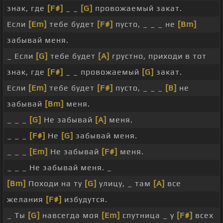
знак, где
[F#]
_ _
[G]
провожаемый закат.
Если
[Em]
тебе будет
[F#]
пусто, _ _ _ не
[Bm]
забывай меня.
_ Если
[G]
тебе будет
[A]
грустно, приходи в тот
знак, где
[F#]
_ _ провожаемый
[G]
закат.
Если
[Em]
тебе будет
[F#]
пусто, _ _ _
[B]
не
забывай
[Bm]
меня.
_ _ _
[G]
Не забывай
[A]
меня.
_ _ _
[F#]
Не
[G]
забывай меня.
_ _ _
[Em]
Не забывай
[F#]
меня.
_ _ _ Не забывай меня. _
[Bm]
Походи на ту
[G]
улицу, _ там
[A]
все
желания
[F#]
избудутся.
_ Ты
[G]
навсегда моя
[Em]
спутница _ у
[F#]
всех