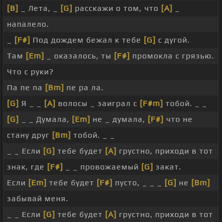
[B]
_ Лета, _
[G]
расскажи о том, что
[A]
_
напалело.
_
[F#]
Под дождем бежал к тебе
[G]
с дугой.
Там
[Em]
_ оказалось, ты
[F#]
промокла с грязью.
Что с руки?
Па пе па
[Bm]
пе ра ла.
[G]
Я _ _
[A]
волосы _ заиграл с
[F#m]
тобой. _ _
[G]
_ _ Думала,
[Em]
не _ думала,
[F#]
что не
стану друг
[Bm]
тобой. _ _
_ _ Если
[G]
тебе будет
[A]
грустно, приходи в тот
знак, где
[F#]
_ _ провожаемый
[G]
закат.
Если
[Em]
тебе будет
[F#]
пусто, _ _ _
[G]
не
[Bm]
забывай меня.
_ _ Если
[G]
тебе будет
[A]
грустно, приходи в тот