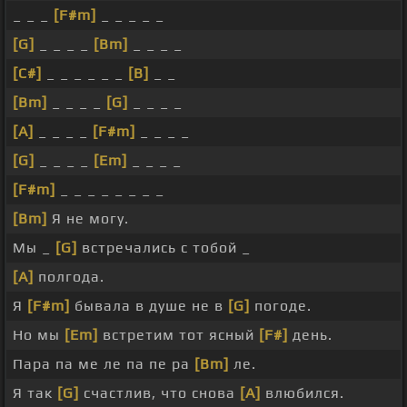
_ _ _
[F#m]
_ _ _ _ _
[G]
_ _ _ _
[Bm]
_ _ _ _
[C#]
_ _ _ _ _ _
[B]
_ _
[Bm]
_ _ _ _
[G]
_ _ _ _
[A]
_ _ _ _
[F#m]
_ _ _ _
[G]
_ _ _ _
[Em]
_ _ _ _
[F#m]
_ _ _ _ _ _ _ _
[Bm]
Я не могу.
Мы _
[G]
встречались с тобой _
[A]
полгода.
Я
[F#m]
бывала в душе не в
[G]
погоде.
Но мы
[Em]
встретим тот ясный
[F#]
день.
Пара па ме ле па пе ра
[Bm]
ле.
Я так
[G]
счастлив, что снова
[A]
влюбился.