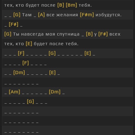
тех, кто будет после
[B]
[Bm]
тебя.
_ _
[G]
Там _
[A]
все желания
[F#m]
избудутся.
_
[F#]
_
[G]
Ты навсегда моя спутница _
[B]
у
[F#]
всех
тех, кто
[E]
будет после тебя.
_ _ _
[F]
_ _ _ _ _
[G]
_ _ _ _ _ _
[E]
_
_ _ _ _
[F]
_ _ _ _
_ _
[Dm]
_ _ _ _ _
[E]
_
_ _ _ _ _ _ _ _
_
[Am]
_ _ _ _ _ _
[Dm]
_
_ _ _ _ _
[G]
_ _ _
_ _ _ _ _ _ _ _
_ _ _ _ _ _ _ _
_ _ _ _ _ _ _ _