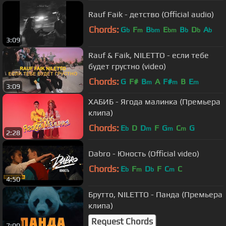
Rauf Faik - детство (Official audio)
Chords:
G
F
B
E
B
D
A
b
m
bm
bm
b
b
b
3:09
Rauf & Faik, NILETTO - если тебе
будет грустно (video)
Chords:
G
F#
B
A
F#
B
E
m
m
m
3:09
ХАБИБ - Ягода малинка (Премьера
клипа)
Chords:
E
D
D
F
G
C
G
b
m
m
m
2:28
Dabro - Юность (Official video)
Chords:
E
F
D
F
C
C
b
m
b
m
4:50
Брутто, NILETTO - Панда (Премьера
клипа)
Request Chords
7:00