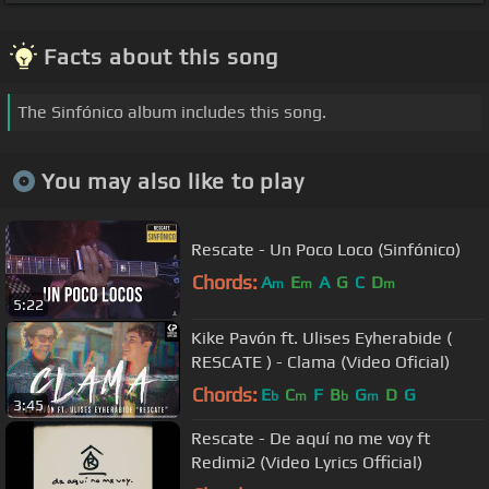
Facts about this song
The Sinfónico album includes this song.
You may also like to play
Rescate - Un Poco Loco (Sinfónico)
Chords:
A
E
A
G
C
D
m
m
m
5:22
Kike Pavón ft. Ulises Eyherabide (
RESCATE ) - Clama (Video Oficial)
Chords:
E
C
F
B
G
D
G
b
m
b
m
3:45
Rescate - De aquí no me voy ft
Redimi2 (Video Lyrics Official)