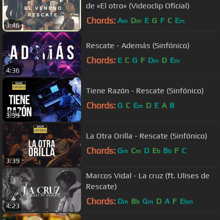
de «El otro» (Videoclip Oficial)
Chords:
A
D
E
G
F
C
E
m
m
m
3:46
Rescate - Además (Sinfónico)
Chords:
E
C
G
F
D
D
E
m
m
4:36
Tiene Razón - Rescate (Sinfónico)
Chords:
G
C
E
D
E
A
B
m
3:39
La Otra Orilla - Rescate (Sinfónico)
Chords:
G
C
D
E
B
F
C
m
m
b
b
3:39
Marcos Vidal - La cruz (ft. Ulises de
Rescate)
Chords:
D
B
G
D
A
F
E
m
b
m
bm
4:23