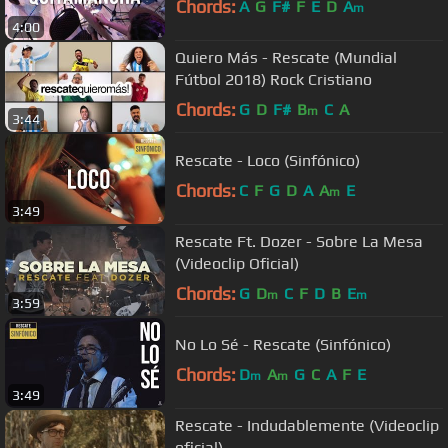
Chords:
A
G
F#
F
E
D
A
m
4:00
Quiero Más - Rescate (Mundial
Fútbol 2018) Rock Cristiano
Chords:
G
D
F#
B
C
A
m
3:44
Rescate - Loco (Sinfónico)
Chords:
C
F
G
D
A
A
E
m
3:49
Rescate Ft. Dozer - Sobre La Mesa
(Videoclip Oficial)
Chords:
G
D
C
F
D
B
E
m
m
3:59
No Lo Sé - Rescate (Sinfónico)
Chords:
D
A
G
C
A
F
E
m
m
3:49
Rescate - Indudablemente (Videoclip
oficial)