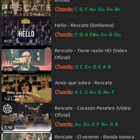
Chords:
C
G
F
A
D
F
B
m
m
m
b
4:14
Hello - Rescate (Sinfónico)
Chords:
F
D
A
F#
E
G
D
m
m
m
4:05
Rescate - Tiene razón HD (Video
Oficial)
Chords:
G
C
E
D
E
A
B
m
3:36
Amor que sobra · Rescate
Chords:
A
C
G
E
D
A
F
m
m
3:21
Rescate - Corazón Pesebre (Vídeo
Oficial)
Chords:
A
D
E
F
B
G
B
m
m
m
3:48
Rescate - El veneno - Banda sonora