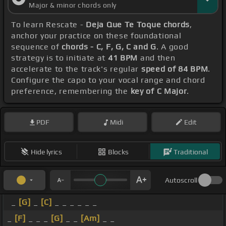
Major & minor chords only
To learn Rescate -
Deja Que Te Toque chords
,
anchor your practice on these foundational
sequence of
chords - C, F, G, C and G
. A good
strategy is to initiate at
41 BPM
and then
accelerate to the track's regular
speed of 84 BPM
.
Configure the capo to your vocal range and chord
preference, remembering the
key of C Major
.
PDF
Midi
Edit
Hide lyrics
Blocks
Traditional
Autoscroll
_
[G]
_
[C]
_ _ _ _ _ _
_
[F]
_ _ _
[G]
_ _
[Am]
_ _