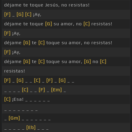
déjame te toque Jesús, no resistas!
[F]
_
[G]
[C]
¡Ay,
déjame te toque
[G]
su amor, no
[C]
resistas!
[F]
¡Ay,
déjame
[G]
te
[C]
toque su amor, no resistas!
[F]
¡Ay,
déjame
[G]
te
[C]
toque su amor,
[G]
no
[C]
resistas!
[F]
_
[G]
_ _
[C]
_
[F]
_
[G]
_ _
_ _ _ _
[C]
_ _
[F]
_
[Em]
_
[C]
¡Esa! _ _ _ _ _ _
_ _ _ _ _ _ _ _
_
[Gm]
_ _ _ _ _ _ _
_ _ _ _ _
[Eb]
_ _ _