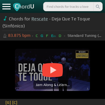
C
U
hord
Chords for
Rescate
- Deja Que Te Toque
(Sinfónico)
83.875
bpm
Standard Tuning (EADGBE)
C
G
F
E
D
m
Jam Along & Learn...
[G]
[C]