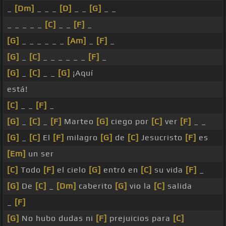
_
[Dm]
_ _ _
[D]
_ _
[G]
_ _
_ _ _ _ _
[C]
_ _
[F]
_
[G]
_ _ _ _ _ _
[Am]
_
[F]
_
[G]
_
[C]
_ _ _ _ _ _
[F]
_
[G]
_
[C]
_ _
[G]
¡Aquí
está!
[C]
_ _
[F]
_
[G]
_
[C]
_
[F]
Marteo
[G]
ciego por
[C]
ver
[F]
_ _
[G]
_
[C]
El
[F]
milagro
[G]
de
[C]
Jesucristo
[F]
es
[Em]
un ser
[C]
Todo
[F]
el cielo
[G]
entró en
[C]
su vida
[F]
_
[G]
De
[C]
_
[Dm]
caberito
[G]
vio la
[C]
salida
_
[F]
[G]
No hubo dudas ni
[F]
prejuicios para
[C]