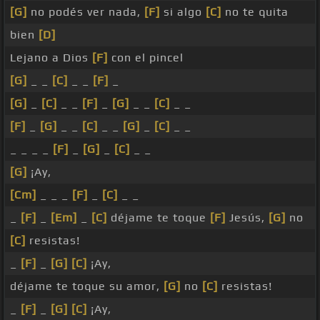
[G]
no podés ver nada,
[F]
si algo
[C]
no te quita
bien
[D]
Lejano a Dios
[F]
con el pincel
[G]
_ _
[C]
_ _
[F]
_
[G]
_
[C]
_ _
[F]
_
[G]
_ _
[C]
_ _
[F]
_
[G]
_ _
[C]
_ _
[G]
_
[C]
_ _
_ _ _ _
[F]
_
[G]
_
[C]
_ _
[G]
¡Ay,
[Cm]
_ _ _
[F]
_
[C]
_ _
_
[F]
_
[Em]
_
[C]
déjame te toque
[F]
Jesús,
[G]
no
[C]
resistas!
_
[F]
_
[G]
[C]
¡Ay,
déjame te toque su amor,
[G]
no
[C]
resistas!
_
[F]
_
[G]
[C]
¡Ay,