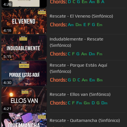
Chords:
D
C
G
E
A
B
A
m
m
4:26
Rescate - El Veneno (Sinfónico)
Chords:
A
D
E
F
G
E
m
m
m
4:16
Indudablemente - Rescate
(Sinfónico)
Chords:
C
F
G
A
D
F
m
m
m
5:15
Rescate - Porque Estás Aquí
(Sinfónico)
Chords:
G
D
C
A
E
B
m
m
m
4:30
Rescate - Ellos van (Sinfónico)
Chords:
C
F
F
G
D
G
D
m
m
m
4:21
Rescate - Quitamancha (Sinfónico)