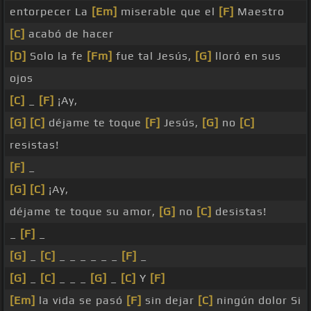
entorpecer La
[Em]
miserable que el
[F]
Maestro
[C]
acabó de hacer
[D]
Solo la fe
[Fm]
fue tal Jesús,
[G]
lloró en sus
ojos
[C]
_
[F]
¡Ay,
[G]
[C]
déjame te toque
[F]
Jesús,
[G]
no
[C]
resistas!
[F]
_
[G]
[C]
¡Ay,
déjame te toque su amor,
[G]
no
[C]
desistas!
_
[F]
_
[G]
_
[C]
_ _ _ _ _ _
[F]
_
[G]
_
[C]
_ _ _
[G]
_
[C]
Y
[F]
[Em]
la vida se pasó
[F]
sin dejar
[C]
ningún dolor Si