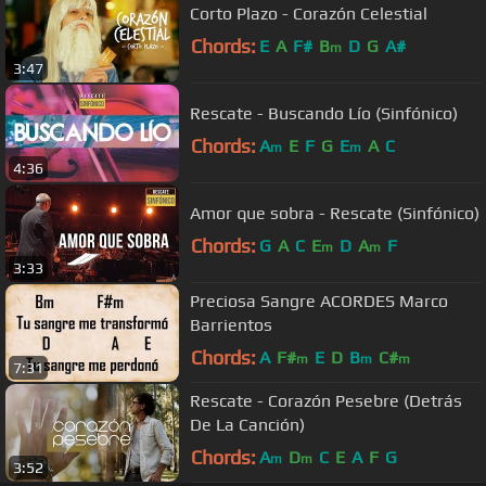
Corto Plazo - Corazón Celestial
Chords:
E
A
F#
B
D
G
A#
m
3:47
Rescate - Buscando Lío (Sinfónico)
Chords:
A
E
F
G
E
A
C
m
m
4:36
Amor que sobra - Rescate (Sinfónico)
Chords:
G
A
C
E
D
A
F
m
m
3:33
Preciosa Sangre ACORDES Marco
Barrientos
Chords:
A
F#
E
D
B
C#
m
m
m
7:31
Rescate - Corazón Pesebre (Detrás
De La Canción)
Chords:
A
D
C
E
A
F
G
m
m
3:52