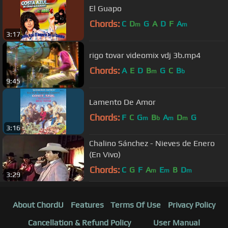
El Guapo
Chords:
C
D
G
A
D
F
A
m
m
3:17
rigo tovar videomix vdj 3b.mp4
Chords:
A
E
D
B
G
C
B
m
b
9:45
Lamento De Amor
Chords:
F
C
G
B
A
D
G
m
b
m
m
3:16
Chalino Sánchez - Nieves de Enero
(En Vivo)
Chords:
C
G
F
A
E
B
D
m
m
m
3:29
About ChordU
Features
Terms Of Use
Privacy Policy
Cancellation & Refund Policy
User Manual