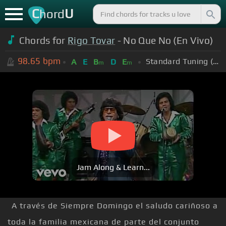
C
U
hord
Chords for
Rigo Tovar
- No Que No (En Vivo)
98.65
bpm
Standard Tuning (EADGBE)
A
E
B
D
E
m
m
Jam Along & Learn...
A través de Siempre Domingo el saludo cariñoso a
toda la familia mexicana de parte del conjunto