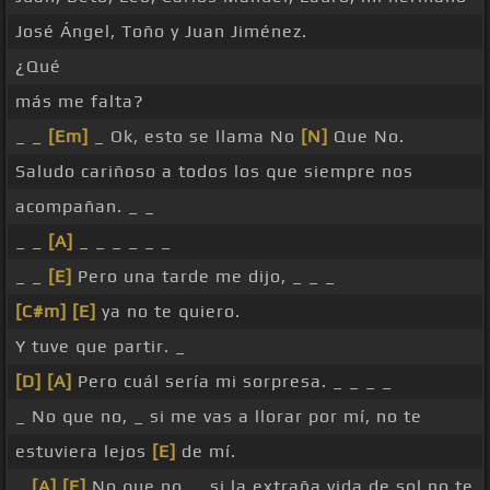
José Ángel, Toño y Juan Jiménez.
¿Qué
más me falta?
_ _
[Em]
_ Ok, esto se llama No
[N]
Que No.
Saludo cariñoso a todos los que siempre nos
acompañan. _ _
_ _
[A]
_ _ _ _ _ _
_ _
[E]
Pero una tarde me dijo, _ _ _
[C#m]
[E]
ya no te quiero.
Y tuve que partir. _
[D]
[A]
Pero cuál sería mi sorpresa. _ _ _ _
_ No que no, _ si me vas a llorar por mí, no te
estuviera lejos
[E]
de mí.
_
[A]
[E]
No que no, _ si la extraña vida de sol no te