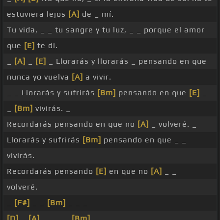
estuviera lejos
[A]
de _ mí.
Tu vida, _ _ tu sangre y tu luz, _ _ porque el amor
que
[E]
te di.
_
[A]
_
[E]
_ Llorarás y llorarás _ pensando en que
nunca yo vuelva
[A]
a vivir.
_ _ Llorarás y sufrirás
[Bm]
pensando en que
[E]
_
_
[Bm]
vivirás. _
Recordarás pensando en que no
[A]
_ volveré. _
Llorarás y sufrirás
[Bm]
pensando en que _ _
vivirás.
Recordarás pensando
[E]
en que no
[A]
_ _
volveré.
_
[F#]
_ _
[Bm]
_ _ _
[D]
_
[A]
_ _ _ _
[Bm]
_ _ _