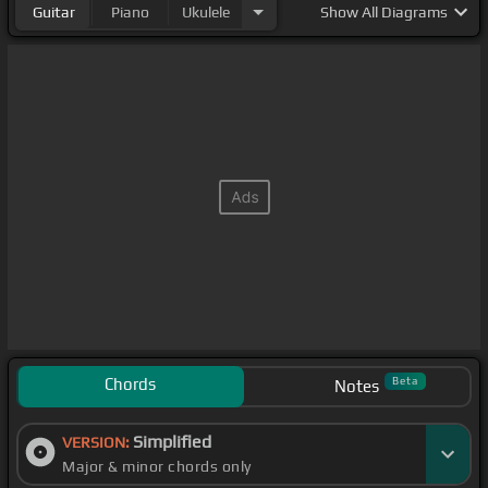
Guitar
Piano
Ukulele
Show
All Diagrams
Chords
Beta
Notes
Simplified
VERSION:
Major & minor chords only