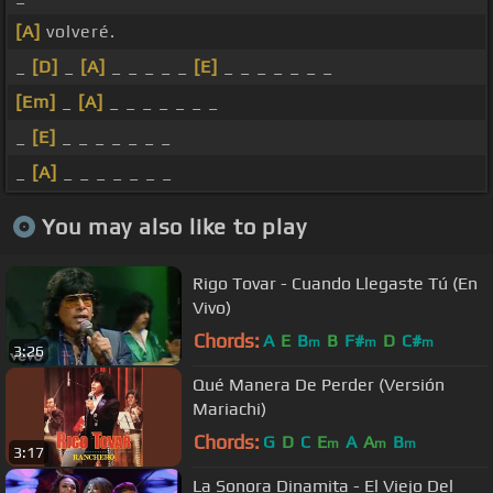
[A]
volveré.
_
[D]
_
[A]
_ _ _ _ _
[E]
_ _ _ _ _ _ _
[Em]
_
[A]
_ _ _ _ _ _ _
_
[E]
_ _ _ _ _ _ _
_
[A]
_ _ _ _ _ _ _
You may also like to play
Rigo Tovar - Cuando Llegaste Tú (En
Vivo)
Chords:
A
E
B
B
F#
D
C#
m
m
m
3:26
Qué Manera De Perder (Versión
Mariachi)
Chords:
G
D
C
E
A
A
B
m
m
m
3:17
La Sonora Dinamita - El Viejo Del