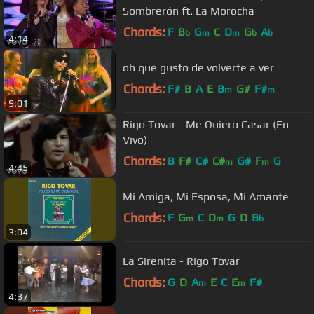
Sombrerón ft. La Morocha
Chords:
F
B
G
C
D
G
A
b
m
m
b
b
4:14
oh que gusto de volverte a ver
Chords:
F#
B
A
E
B
G#
F#
m
m
9:01
Rigo Tovar - Me Quiero Casar (En
Vivo)
Chords:
B
F#
C#
C#
G#
F
G
m
m
4:45
Mi Amiga, Mi Esposa, Mi Amante
Chords:
F
G
C
D
G
D
B
m
m
b
3:04
La Sirenita - Rigo Tovar
Chords:
G
D
A
E
C
E
F#
m
m
4:37