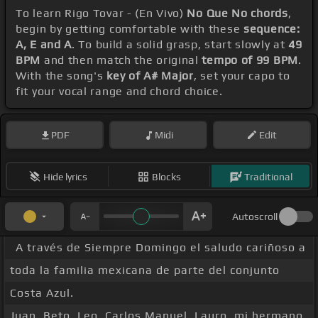
To learn Rigo Tovar - (En Vivo)
No Que No chords
,
begin by getting comfortable with these
sequence:
A, E and A
. To build a solid grasp, start slowly at
49
BPM
and then match the original
tempo of 99 BPM
.
With the song's
key of A# Major
, set your capo to
fit your vocal range and chord choice.
PDF
Midi
Edit
Hide lyrics
Blocks
Traditional
Autoscroll
A través de Siempre Domingo el saludo cariñoso a
toda la familia mexicana de parte del conjunto
Costa Azul.
Juan, Beto, Leo, Carlos Manuel, Lauro, mi hermano