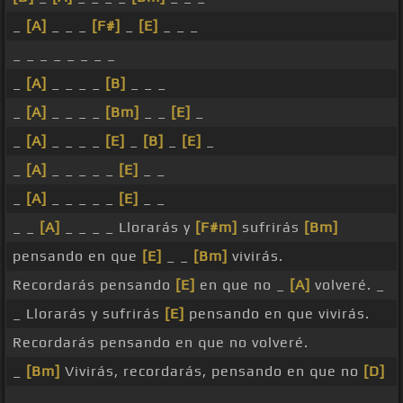
_
[A]
_ _ _
[F#]
_
[E]
_ _ _
_ _ _ _ _ _ _ _
_
[A]
_ _ _ _
[B]
_ _ _
_
[A]
_ _ _ _
[Bm]
_ _
[E]
_
_
[A]
_ _ _ _
[E]
_
[B]
_
[E]
_
_
[A]
_ _ _ _ _
[E]
_ _
_
[A]
_ _ _ _ _
[E]
_ _
_ _
[A]
_ _ _ _ Llorarás y
[F#m]
sufrirás
[Bm]
pensando en que
[E]
_ _
[Bm]
vivirás.
Recordarás pensando
[E]
en que no _
[A]
volveré. _
_ Llorarás y sufrirás
[E]
pensando en que vivirás.
Recordarás pensando en que no volveré.
_
[Bm]
Vivirás, recordarás, pensando en que no
[D]
_