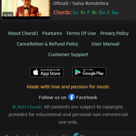
Oficial) | Salsa Romántica
Chords:
C
E
F
B
D
C
G
m
b
b
m
m
4:44
About ChordU
Features
Terms Of Use
Privacy Policy
Cancellation & Refund Policy
User Manual
Customer Support
Made with love and passion for music
Follow us on
Facebook
All contents are subject to copyright,
©
2023
ChordU.
provided for educational and personal non-commercial
use only.