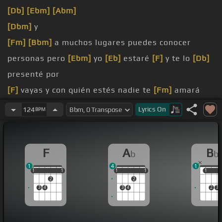
[Db]
[Ebm]
[Abm]
[Dbm]
y
[Fm]
[Bbm]
a muchos lugares puedes conocer
personas pero
[Ebm]
yo
[Eb]
estaré
[F]
y te lo
[Db]
presenté por
[F]
vayas y con quién estés nadie te
[Fm]
amará
tan
[Bbm]
Lyrics
On
124
BPM
intensamente
tus
[Ab]
noches conmigo
[Db]
[Ebm]
nadie
F
A
B
b
b
1
4
1
1
1
1
1
1
1
1
1
1
1
1
1
2
2
3
4
3
4
2
3