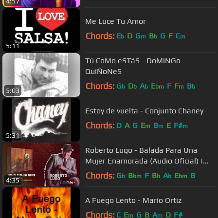
4:57
Me Luce Tu Amor
Chords:
E
D
G
B
G
F
C
b
m
b
m
5:11
Tú CoMo eSTáS - DoMiNGo
QuiÑoNeS
Chords:
G
D
A
E
F
F
B
b
b
b
bm
m
b
5:03
Estoy de vuelta - Conjunto Chaney
Chords:
D
A
G
E
B
E
F#
m
m
m
5:31
Roberto Lugo - Balada Para Una
Mujer Enamorada (Audio Oficial) |
Salsa Romántica
Chords:
G
B
F
B
A
E
B
b
bm
b
b
bm
4:35
A Fuego Lento - Mario Ortiz
Chords:
C
E
G
B
A
D
F#
m
m