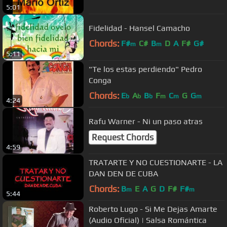
5:01
Fidelidad - Hansel Camacho
Chords:
F#
C#
B
D
A
F#
G#
m
m
5:11
"Te los estas perdiendo" Pedro
Conga
Chords:
E
A
B
F
C
G
G
b
b
b
m
m
m
4:24
Rafu Warner - Ni un paso atras
Request Chords
4:59
TRATARTE Y NO CUESTIONARTE - LA
DAN DEN DE CUBA
Chords:
B
E
A
G
D
F#
F#
m
m
5:44
Roberto Lugo - Si Me Dejas Amarte
(Audio Oficial) | Salsa Romántica