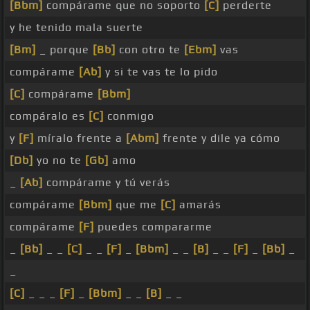
[Bbm]
compárame que no soporto
[C]
perderte
y he tenido mala suerte
[Bm]
_ porque
[Bb]
con otro te
[Ebm]
vas
compárame
[Ab]
y si te vas te lo pido
[C]
compárame
[Bbm]
compáralo es
[C]
conmigo
y
[F]
míralo frente a
[Abm]
frente y dile ya cómo
[Db]
yo no te
[Gb]
amo
_
[Ab]
compárame y tú verás
compárame
[Bbm]
que me
[C]
amarás
compárame
[F]
puedes compararme
_
[Bb]
_ _
[C]
_ _
[F]
_
[Bbm]
_ _
[B]
_ _
[F]
_
[Bb]
_
_
[C]
_ _ _
[F]
_
[Bbm]
_ _
[B]
_ _