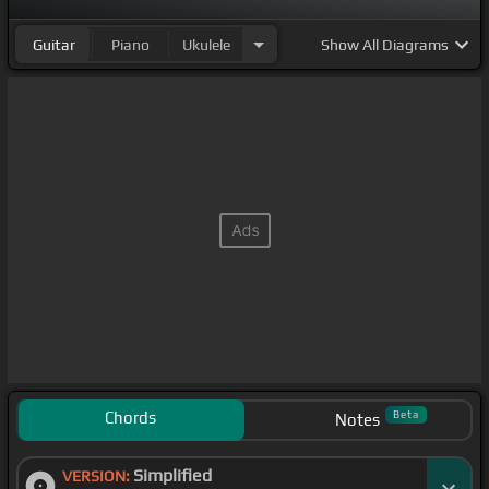
Guitar
Piano
Ukulele
Show
All Diagrams
Chords
Beta
Notes
Simplified
VERSION: