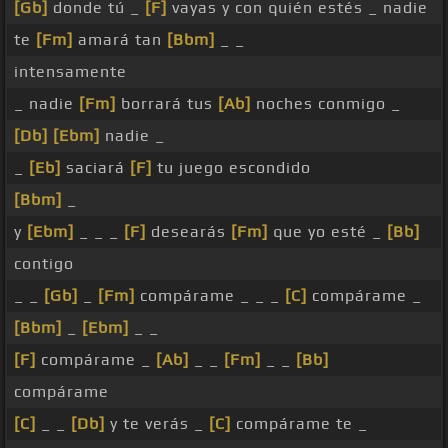
[Gb]
donde tú _
[F]
vayas y con quién estés _ nadie
te
[Fm]
amará tan
[Bbm]
_ _
intensamente
_ nadie
[Fm]
borrará tus
[Ab]
noches conmigo _
[Db]
[Ebm]
nadie _
_
[Eb]
saciará
[F]
tu juego escondido
[Bbm]
_
y
[Ebm]
_ _ _
[F]
desearás
[Fm]
que yo esté _
[Bb]
contigo
_ _
[Gb]
_
[Fm]
compárame _ _ _
[C]
compárame _
[Bbm]
_
[Ebm]
_ _
[F]
compárame _
[Ab]
_ _
[Fm]
_ _
[Bb]
compárame
[C]
_ _
[Db]
y te verás _
[C]
compárame te _