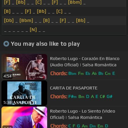
[F]
_
[Bb]
_ _
[C]
_ _
[F]
_ _
[Bbm]
_
[B]
_ _ _
[F]
_
[Bb]
_ _
[C]
_ _
[Db]
_
[Bbm]
_ _
[B]
_ _
[F]
_ _
[Bb]
_
_ _ _ _ _ _
[N]
_ _
You may also like to play
Roberto Lugo - Corazón En Blanco
(Audio Oficial) | Salsa Romántica
Chords:
B
F
E
A
B
C
E
bm
m
b
b
b
m
4:54
CARITA DE PASAPORTE
Chords:
F#
B
D
A
E
C#
G#
m
m
5:38
Roberto Lugo - Lo Siento (Video
Oficial) | Salsa Romántica
Chords:
C
F
G
A
D
E
D
m
m
m