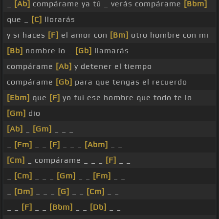
_
[Ab]
compárame ya tú _ verás compárame
[Bbm]
que _
[C]
llorarás
y si haces
[F]
el amor con
[Bm]
otro hombre con mi
[Bb]
nombre lo _
[Gb]
llamarás
compárame
[Ab]
y detener el tiempo
compárame
[Gb]
para que tengas el recuerdo
[Ebm]
que
[F]
yo fui ese hombre que todo te lo
[Gm]
dio
[Ab]
_
[Gm]
_ _ _
_
[Fm]
_ _
[F]
_ _ _
[Abm]
_ _
[Cm]
_ compárame _ _ _
[F]
_ _
_
[Cm]
_ _ _
[Gm]
_ _
[Fm]
_ _
_
[Dm]
_ _ _
[G]
_ _
[Cm]
_ _
_ _
[F]
_ _
[Bbm]
_ _
[Db]
_ _