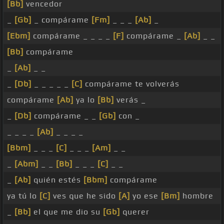
[Bb]
vencedor
_
[Gb]
_ compárame
[Fm]
_ _ _
[Ab]
_
[Ebm]
compárame _ _ _ _
[F]
compárame _
[Ab]
_ _
[Bb]
compárame
_
[Ab]
_ _
_
[Db]
_ _ _ _ _
[C]
compárame te volverás
compárame
[Ab]
ya lo
[Bb]
verás _
_
[Db]
compárame _ _
[Gb]
con _
_ _ _ _
[Ab]
_ _ _ _
[Bbm]
_ _ _
[C]
_ _ _
[Am]
_ _
_
[Abm]
_ _
[Bb]
_ _ _
[C]
_ _
_
[Ab]
quién estés
[Bbm]
compárame
ya tú lo
[C]
ves que he sido
[A]
yo ese
[Bm]
hombre
_
[Bb]
el que me dio su
[Gb]
querer