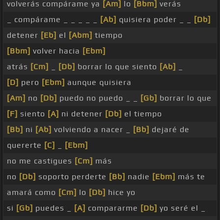
volverás compárame ya
[Am]
lo
[Bbm]
verás
_ compárame _ _ _ _ _
[Ab]
quisiera poder _ _
[Db]
detener
[Eb]
el
[Abm]
tiempo
[Bbm]
volver hacia
[Ebm]
atrás
[Cm]
_
[Db]
borrar lo que siento
[Ab]
_
[D]
pero
[Ebm]
aunque quisiera
[Am]
no
[Db]
puedo no puedo _ _
[Gb]
borrar lo que
[F]
siento
[A]
ni detener
[Db]
el tiempo
[Bb]
ni
[Ab]
volviendo a nacer _
[Bb]
dejaré de
quererte
[C]
_
[Ebm]
no me castigues
[Cm]
más
no
[Db]
soporto perderte
[Bb]
nadie
[Ebm]
más te
amará como
[Cm]
lo
[Db]
hice yo
si
[Gb]
puedes _
[A]
compararme
[Db]
yo seré el _