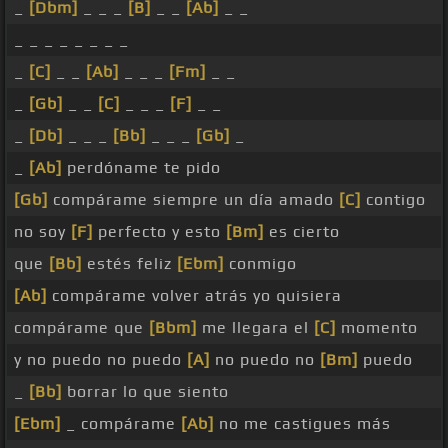
_
[Dbm]
_ _ _
[B]
_ _
[Ab]
_ _
_ _ _ _ _ _ _ _
_
[C]
_ _
[Ab]
_ _ _
[Fm]
_ _
_
[Gb]
_ _
[C]
_ _ _
[F]
_ _
_
[Db]
_ _ _
[Bb]
_ _ _
[Gb]
_
_
[Ab]
perdóname te pido
[Gb]
compárame siempre un día amado
[C]
contigo
no soy
[F]
perfecto y esto
[Bm]
es cierto
que
[Bb]
estés feliz
[Ebm]
conmigo
[Ab]
compárame volver atrás yo quisiera
compárame que
[Bbm]
me llegara el
[C]
momento
y no puedo no puedo
[A]
no puedo no
[Bm]
puedo
_
[Bb]
borrar lo que siento
[Ebm]
_ compárame
[Ab]
no me castigues más