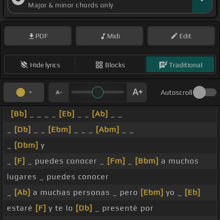
Major & minor chords only
PDF
Midi
Edit
Hide lyrics
Blocks
Traditional
Autoscroll
[Bb]
_ _ _ _
[Eb]
_ _
[Ab]
_ _
_
[Db]
_ _
[Ebm]
_ _ _
[Abm]
_ _
_
[Dbm]
y
_
[F]
_ puedes conocer _
[Fm]
_
[Bbm]
a muchos
lugares _ puedes conocer
_
[Ab]
a muchas personas _ pero
[Ebm]
yo _
[Eb]
estaré
[F]
y te lo
[Db]
_ presenté por