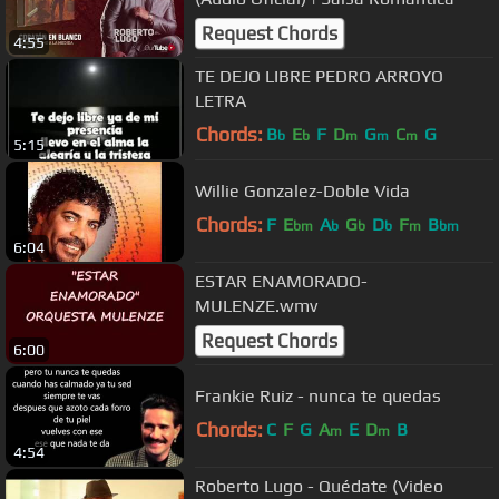
Request Chords
4:55
TE DEJO LIBRE PEDRO ARROYO
LETRA
Chords:
B
E
F
D
G
C
G
b
b
m
m
m
5:15
Willie Gonzalez-Doble Vida
Chords:
F
E
A
G
D
F
B
bm
b
b
b
m
bm
6:04
ESTAR ENAMORADO-
MULENZE.wmv
Request Chords
6:00
Frankie Ruiz - nunca te quedas
Chords:
C
F
G
A
E
D
B
m
m
4:54
Roberto Lugo - Quédate (Video