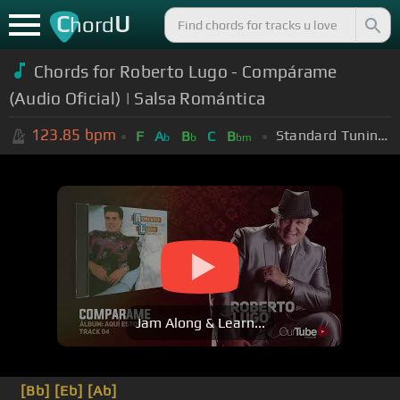
C
U
hord
Chords for Roberto Lugo - Compárame
(Audio Oficial) | Salsa Romántica
123.85
bpm
Standard Tuning (EADGBE)
F
A
B
C
B
b
b
bm
Jam Along & Learn...
[Bb]
[Eb]
[Ab]