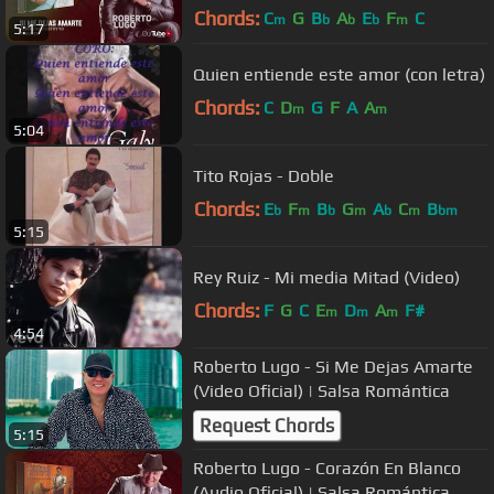
Chords:
C
G
B
A
E
F
C
m
b
b
b
m
5:17
Quien entiende este amor (con letra)
Chords:
C
D
G
F
A
A
m
m
5:04
Tito Rojas - Doble
Chords:
E
F
B
G
A
C
B
b
m
b
m
b
m
bm
5:15
Rey Ruiz - Mi media Mitad (Video)
Chords:
F
G
C
E
D
A
F#
m
m
m
4:54
Roberto Lugo - Si Me Dejas Amarte
(Video Oficial) | Salsa Romántica
Request Chords
5:15
Roberto Lugo - Corazón En Blanco
(Audio Oficial) | Salsa Romántica