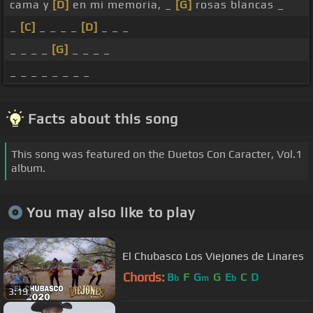
cama y
[D]
en mi memoria, _
[G]
rosas blancas _
_
[C]
_ _ _ _
[D]
_ _ _
_ _ _ _
[G]
_ _ _ _
_ _ _ _ _ _ _ _
Facts about this song
This song was featured on the Duetos Con Caracter, Vol.1
album.
You may also like to play
El Chubasco Los Viejones de Linares
Chords:
B
F
G
G
E
C
D
b
m
b
3:19