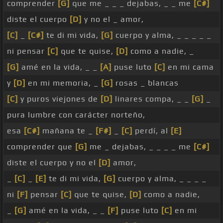
comprender
[G]
que me _ _ _ dejabas, _ _ me
[C#]
diste el cuerpo
[D]
y no el _ amor,
[C]
_
[C#]
te di mi vida,
[G]
cuerpo y alma, _ _ _ _ _
ni pensar
[C]
que te quise,
[D]
como a nadie, _
[G]
amé en la vida, _ _
[A]
puse luto
[C]
en mi cama
y
[D]
en mi memoria, _
[G]
rosas _ blancas
[C]
y puros viejones de
[D]
linares compa, _ _
[G]
_
pura lumbre con carácter norteño,
esa
[C#]
mañana te _
[F#]
_
[C]
perdí, al
[E]
comprender que
[G]
me _ dejabas, _ _ _ _ me
[C#]
diste el cuerpo y no el
[D]
amor,
_
[C]
_
[E]
te di mi vida,
[G]
cuerpo y alma, _ _ _ _
ni
[F]
pensar
[C]
que te quise,
[D]
como a nadie,
_
[G]
amé en la vida, _ _
[F]
puse luto
[C]
en mi