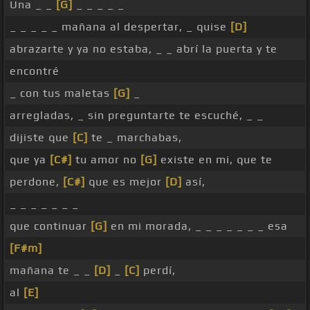
Una _ _
[G]
_ _ _ _ _
_ _ _ _ _ mañana al despertar, _ quise
[D]
abrazarte y ya no estaba, _ _ abrí la puerta y te
encontré
_ con tus maletas
[G]
_
arregladas, _ sin preguntarte te escuché, _ _
dijiste que
[C]
te _ marchabas,
que ya
[C#]
tu amor no
[G]
existe en mi, que te
perdone,
[C#]
que es mejor
[D]
así,
_ _ _ _ _ _ _
que continuar
[G]
en mi morada, _ _ _ _ _ _ _ esa
[F#m]
mañana te _ _
[D]
_
[C]
perdí,
al
[E]