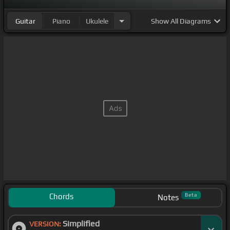
Guitar
Piano
Ukulele
Show
All Diagrams
Chords
Beta
Notes
Simplified
VERSION: