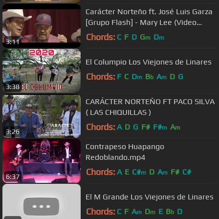
Carácter Norteño ft. José Luis Garza
[Grupo Flash] - Mary Lee (Video
Oficial)
Chords:
C
F
D
G
D
m
m
3:11
El Columpio Los Viejones de Linares
Chords:
F
C
D
B
A
D
G
m
b
m
3:38
CARÁCTER NORTEÑO FT PACO SILVA
( LAS CHIQUILLAS )
Chords:
A
D
G
F#
F#
A
m
m
3:26
Contrapeso Huapango
Redoblando.mp4
Chords:
A
E
C#
D
A
F#
C#
m
m
6:37
El M Grande Los Viejones de Linares
Chords:
C
F
A
D
E
B
D
m
m
b