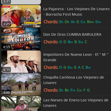
3:31
La Pajarera - Los Viejones De Linares
- Borracho Fest Music
Chords:
E
D
A
G
C
B
G
b
b
b
m
bm
m
3:25
Dos De Oros CUMBIA BARULERA
Chords:
G
D
B
B
E
C
m
m
4:59
Impostores De Nuevo Leon - El ” M “
Grande
Chords:
D
G
E
E
A
C
B
m
m
4:11
Chiquilla Cariñosa Los Viejones de
Linares
Chords:
E
B
F
C
F
G
b
b
m
m
3:00
Las Nieves de Enero Los Viejones de
Linares