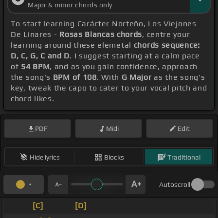
Major & minor chords only
To start learning Carácter Norteño, Los Viejones
De Linares -
Rosas Blancas chords
, centre your
learning around these elemetal
chords sequence:
D, C, G, C and D
. I suggest starting at a calm pace
of
54 BPM
, and as you gain confidence, approach
the song's
BPM of 108
. With
G Major
as the song's
key, tweak the capo to cater to your vocal pitch and
chord likes.
PDF
Midi
Edit
Hide lyrics
Blocks
Traditional
Autoscroll
_ _ _
[C]
_ _ _ _
[D]