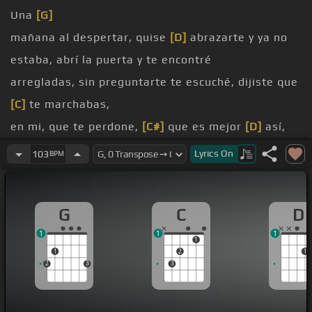
Una
[G]
mañana al despertar, quise
[D]
abrazarte y ya no
estaba, abrí la puerta y te encontré
arregladas, sin preguntarte te escuché, dijiste que
[C]
te marchabas,
en mi, que te perdone,
[C#]
que es mejor
[D]
así,
que continuar
[G]
en mi morada, esa
[F#m]
Lyrics
On
103
BPM
mañana te
[D]
[C]
perdí,
comprender
[G]
que me dejabas, me
[C#]
diste el
G
C
D
cuerpo
[D]
y no el amor,
1
1
1
1
1
2
1
2
3
3