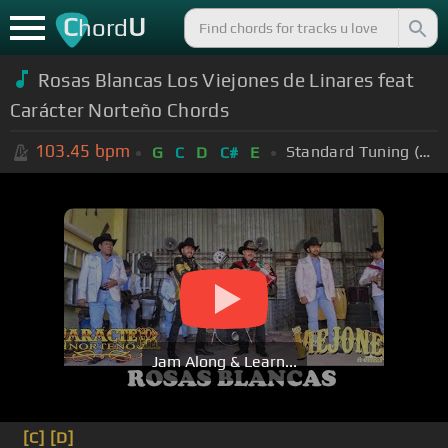
C
U
hord
Rosas Blancas Los Viejones de Linares feat
Carácter Norteño Chords
103.45
bpm
Standard Tuning (EADGBE)
G
C
D
C#
E
Jam Along & Learn...
[C]
[D]