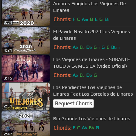
Amores Fingidos Los Viejones De
Linares
Chords:
F
C
A
B
E
G
E
m
b
3:54
El Pavido Navido 2020 Los Viejones
de Linares
Chords:
A
E
D
C
G
C
B
b
b
b
m
bm
4:21
Los Viejones de Linares - SUBANLE
TODO A LA MUSICA (Video Oficial)
Chords:
A
E
D
G
b
b
b
3:15
Los Pendientes Los Viejones de
Linares Feat Los Corceles de Linares
Request Chords
2:51
Río Grande Los Viejones de Linares
Chords:
F
C
A
B
G
b
b
2:47