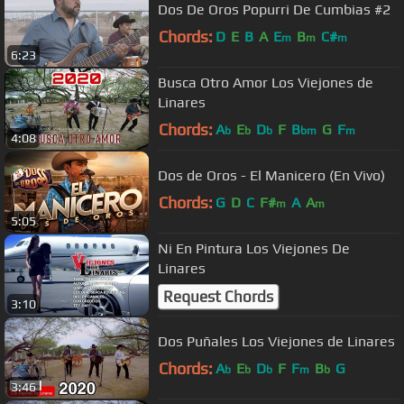
Dos De Oros Popurri De Cumbias #2
Chords:
D
E
B
A
E
B
C#
m
m
m
6:23
Busca Otro Amor Los Viejones de
Linares
Chords:
A
E
D
F
B
G
F
b
b
b
bm
m
4:08
Dos de Oros - El Manicero (En Vivo)
Chords:
G
D
C
F#
A
A
m
m
5:05
Ni En Pintura Los Viejones De
Linares
Request Chords
3:10
Dos Puñales Los Viejones de Linares
Chords:
A
E
D
F
F
B
G
b
b
b
m
b
3:46