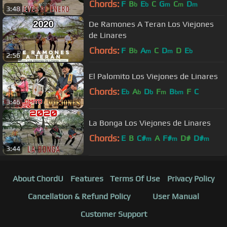
Chords:
F
B
E
C
G
C
D
b
b
m
m
m
3:48
De Ramones A Teran Los Viejones
de Linares
Chords:
F
B
A
C
D
D
E
b
m
m
b
2:56
El Palomito Los Viejones de Linares
Chords:
E
A
D
F
B
F
C
b
b
b
m
bm
3:46
La Bonga Los Viejones de Linares
Chords:
E
B
C#
A
F#
D#
D#
m
m
m
3:44
About ChordU
Features
Terms Of Use
Privacy Policy
Cancellation & Refund Policy
User Manual
Customer Support