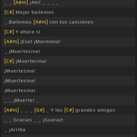
_ _
[A#m]
¡Ahí! _ _ _ _
[C#]
Mejor bailemos
_ Bailemos
[A#m]
con tus canciones
[C#]
Y ahora sí
[A#m]
¡Eso! ¡Mormona!
_ ¡Muertecina!
[C#]
¡Muertecina!
¡Muertecina!
¡Muertecina!
¡Muertecina!
_ _ ¡Muerte! _
[A#m]
_ _ _
[G#]
_ Y los
[C#]
grandes amigos
_ _ Gracias _ _ ¡Guaraz!
_ ¡Arriba