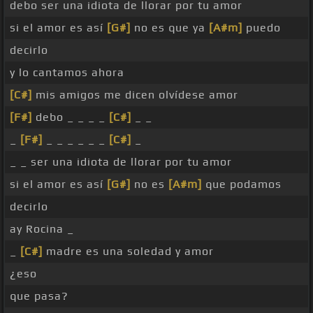
debo ser una idiota de llorar por tu amor
si el amor es así
[G#]
no es que ya
[A#m]
puedo
decirlo
y lo cantamos ahora
[C#]
mis amigos me dicen olvídese amor
[F#]
debo _ _ _ _
[C#]
_ _
_
[F#]
_ _ _ _ _ _
[C#]
_
_ _ ser una idiota de llorar por tu amor
si el amor es así
[G#]
no es
[A#m]
que podamos
decirlo
ay Rocina _
_
[C#]
madre es una soledad y amor
¿eso
que pasa?