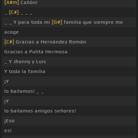
[A#m]
Cañón!
_
[C#]
_ _ _
_ _ Y para toda mi
[G#]
familia que siempre me
acoge
[C#]
Gracias a Hernández Román
Gracias a Pulita Hermosa
_ Y Jhonny y Luis
Y toda la familia
¡Y
lo bailamos! _ _
¡Y
lo bailamos amigos señores!
¡Eso
es!