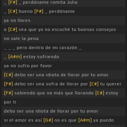
_
[F#]
_ perdóname romita Julia
_
[C#]
bueno
[F#]
_ perdóname
ya no llores
o
[C#]
sea que yo no escuché tu buenas consejos
no vale la pena
_ _ _ pero dentro de mi corazón _
_
[A#m]
estoy sufriendo
ya no sufro por favor
[C#]
debo ser una idiota de llorar por tu amor
[F#]
debo ser una sofra de llorar por
[C#]
tu querer
[F#]
sabiendo que no más que llorando
[C#]
estoy
por ti
debo ser una idiota de llorar por tu amor
si el amor es así
[G#]
no es que
[A#m]
ya puedo