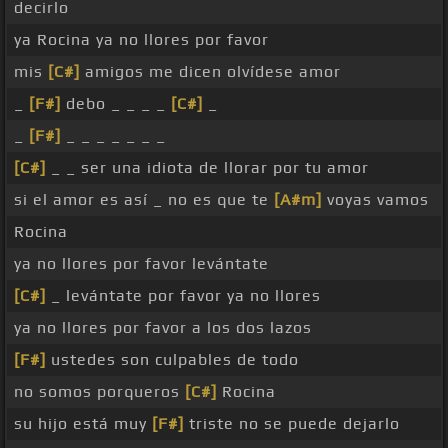
decirlo
ya Rocina ya no llores por favor
mis
[C#]
amigos me dicen olvídese amor
_
[F#]
debo _ _ _ _
[C#]
_
_
[F#]
_ _ _ _ _ _ _
[C#]
_ _ ser una idiota de llorar por tu amor
si el amor es así _ no es que te
[A#m]
voyas vamos
Rocina
ya no llores por favor levántate
[C#]
_ levántate por favor ya no llores
ya no llores por favor a los dos lazos
[F#]
ustedes son culpables de todo
no somos porqueros
[C#]
Rocina
su hijo está muy
[F#]
triste no se puede dejarlo