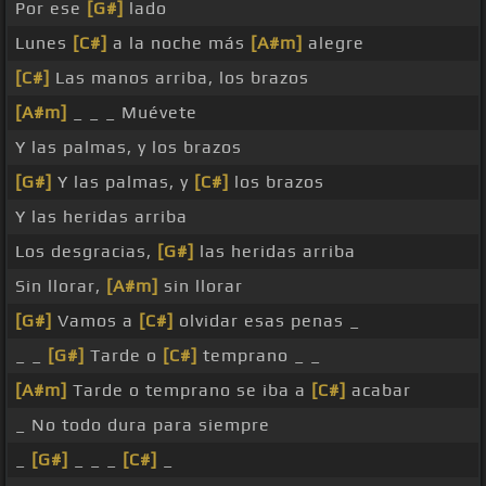
Por ese
[G#]
lado
Lunes
[C#]
a la noche más
[A#m]
alegre
[C#]
Las manos arriba, los brazos
[A#m]
_ _ _ Muévete
Y las palmas, y los brazos
[G#]
Y las palmas, y
[C#]
los brazos
Y las heridas arriba
Los desgracias,
[G#]
las heridas arriba
Sin llorar,
[A#m]
sin llorar
[G#]
Vamos a
[C#]
olvidar esas penas _
_ _
[G#]
Tarde o
[C#]
temprano _ _
[A#m]
Tarde o temprano se iba a
[C#]
acabar
_ No todo dura para siempre
_
[G#]
_ _ _
[C#]
_