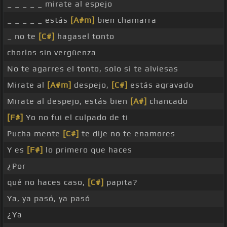
_ _ _ _ _ mirate al espejo
_ _ _ _ _ estás
[A#m]
bien chamarra
_ no te
[C#]
hagasel tonto
chorlos sin vergüenza
No te agarres el tonto, solo si te alviesas
Mirate al
[A#m]
despejo,
[C#]
estás agravado
Mirate al despejo, estás bien
[A#]
chancado
[F#]
Yo no fui el culpado de ti
Pucha mente
[C#]
te dije no te enamores
Y es
[F#]
lo primero que haces
¿Por
qué no haces caso,
[C#]
papita?
Ya, ya pasó, ya pasó
¿Ya