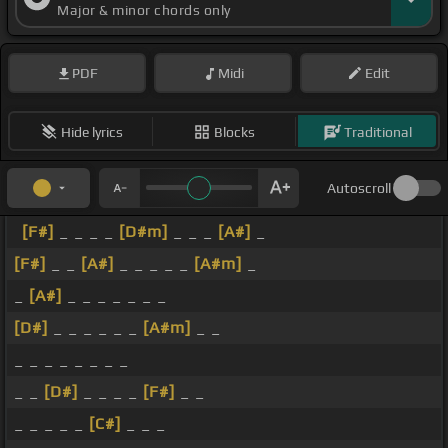
Major & minor chords only
PDF
Midi
Edit
Hide lyrics
Blocks
Traditional
Autoscroll
[F#]
_ _ _ _
[D#m]
_ _ _
[A#]
_
[F#]
_ _
[A#]
_ _ _ _ _
[A#m]
_
_
[A#]
_ _ _ _ _ _ _
[D#]
_ _ _ _ _ _
[A#m]
_ _
_ _ _ _ _ _ _ _
_ _
[D#]
_ _ _ _
[F#]
_ _
_ _ _ _ _
[C#]
_ _ _