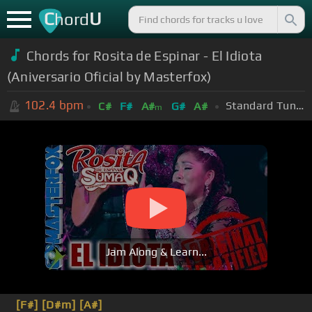
C
U
hord
Chords for Rosita de Espinar - El Idiota
(Aniversario Oficial by Masterfox)
102.4
bpm
Standard Tuning (EADGBE)
C#
F#
A#
G#
A#
m
Jam Along & Learn...
[F#]
[D#m]
[A#]