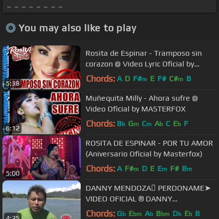
_ _ _ _ _ _ _ _
You may also like to play
Rosita de Espinar - Tramposo sin
corazon @ Video Lyric Oficial by
Masterfox
Chords:
A
D
F#
E
F#
C#
B
m
m
5:38
Muñequita Milly - Ahora sufre @
Video Oficial by MASTERFOX
Chords:
B
G
C
A
C
E
F
b
m
m
b
b
6:12
ROSITA DE ESPINAR - POR TU AMOR
(Aniversario Oficial by Masterfox)
Chords:
A
F#
D
E
E
F#
B
m
m
m
5:00
DANNY MENDOZA PERDONAME➤
VIDEO OFICIAL ® DANNY
PRODUCCIONES™✔
Chords:
G
E
A
B
D
E
B
b
bm
b
bm
b
b
4:25