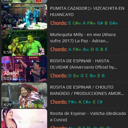
PUMITA CAZADOR ▷ VIZCACHITA EN
HUANCAYO
Chords:
E
C#
A
F#
G#
B
G#
m
m
m
7:30
Muñequita Milly - en vivo (Ahora
sufre 2017) La Paz - Adrian
Producciones
Chords:
A
F#
B
D
G
B
E
m
m
6:58
ROSITA DE ESPINAR - HASTA
OLVIDAR (Aniversario Oficial by
Masterfox)
Chords:
D
E
G
C
B
E
B
m
m
5:03
ROSITA DE ESPINAR / CHOLITO
BANDIDO / PRODUCCIONES AMOR
AMOR
Chords:
F#
A
C#
E
C#
m
m
4:29
Rosita de Espinar - Valicha (dedicado
a Cusco)