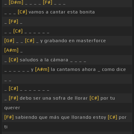
_
[D#m]
_ _ _ _
[F#]
_ _ _
_ _ _
[C#]
vamos a cantar esta bonita
_
[F#]
_
_ _
[C#]
_ _ _ _ _ _
[G#]
_ _
[C#]
_ y grabando en masterforce
[A#m]
_
_
[C#]
saludos a la cámara _ _ _ _
_ _ _ _ _ _ y
[A#m]
la cantamos ahora _ como dice
_ _
_
[C#]
_ _ _ _ _ _ _
_
[F#]
debo ser una sofra de llorar
[C#]
por tu
querer
[F#]
sabiendo que más que llorando estoy
[C#]
por
ti