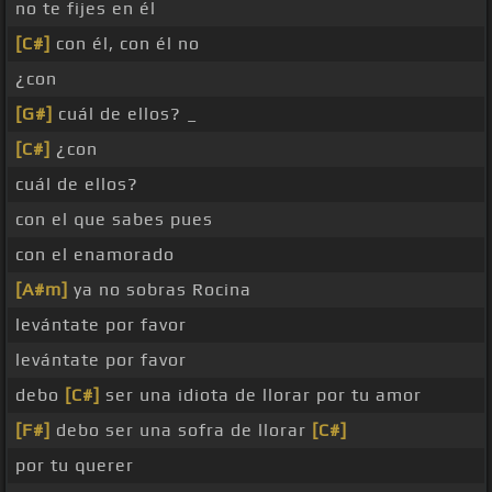
no te fijes en él
[C#]
con él, con él no
¿con
[G#]
cuál de ellos? _
[C#]
¿con
cuál de ellos?
con el que sabes pues
con el enamorado
[A#m]
ya no sobras Rocina
levántate por favor
levántate por favor
debo
[C#]
ser una idiota de llorar por tu amor
[F#]
debo ser una sofra de llorar
[C#]
por tu querer