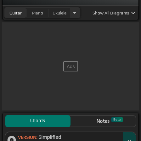
Guitar
Piano
Ukulele
Show
All Diagrams
Chords
Beta
Notes
Simplified
VERSION: