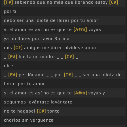
[F#]
sabiendo que no más que llorando estoy
[C#]
por ti
debo ser una idiota de llorar por tu amor
si el amor es así no es que te
[A#m]
voyas
ya no llores por favor Rocina
mis
[C#]
amigos me dicen olvídese amor
_
[F#]
hasta mi madre _ _
[C#]
_
dice
_
[F#]
perdóname _ _ por
[C#]
_ _ ser una idiota de
llorar por tu amor
si el amor es así no es que te
[A#m]
voyas y
seguimos levántate levántate _
no te hagasel
[C#]
tonto
chorlos sin vergüenza _