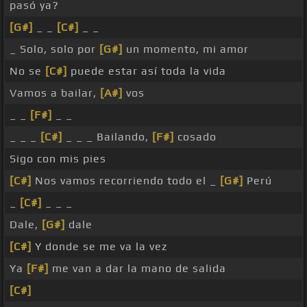
pasó ya?
[G#]
_ _
[C#]
_ _
_ Solo, solo por
[G#]
un momento, mi amor
No se
[C#]
puede estar así toda la vida
Vamos a bailar,
[A#]
vos
_ _
[F#]
_ _
_ _ _
[C#]
_ _ _ Bailando,
[F#]
cosado
Sigo con mis pies
[C#]
Nos vamos recorriendo todo el _
[G#]
Perú
_
[C#]
_ _ _
Dale,
[G#]
dale
[C#]
Y donde se me va la vez
Ya
[F#]
me van a dar la mano de salida
[C#]