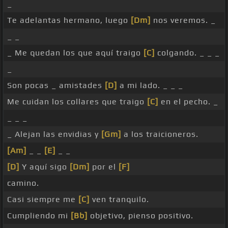
_
Te adelantas hermano, luego
[Dm]
nos veremos. _
_ _
_ Me quedan los que aquí traigo
[C]
colgando. _ _ _
_
Son pocas _ amistades
[D]
a mi lado. _ _ _
Me cuidan los collares que traigo
[C]
en el pecho. _
_ _ _
_ Alejan las envidias y
[Gm]
a los traicioneros.
[Am]
_ _
[E]
_ _
[D]
Y aquí sigo
[Dm]
por el
[F]
camino.
Casi siempre me
[C]
ven tranquilo.
Cumpliendo mi
[Bb]
objetivo, pienso positivo.