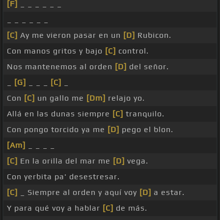
[F]
_ _ _ _ _ _
_ _ _ _ _ _
[C]
Ay me vieron pasar en un
[D]
Rubicon.
Con manos gritos y bajo
[C]
control.
Nos mantenemos al orden
[D]
del señor.
_
[G]
_ _ _
[C]
_
Con
[C]
un gallo me
[Dm]
relajo yo.
Allá en las dunas siempre
[C]
tranquilo.
Con pongo torcido ya me
[D]
pego el blon.
[Am]
_ _ _ _
[C]
En la orilla del mar me
[D]
vega.
Con yerbita pa' desestresar.
[C]
_ Siempre al orden y aquí voy
[D]
a estar.
Y para qué voy a hablar
[C]
de más.