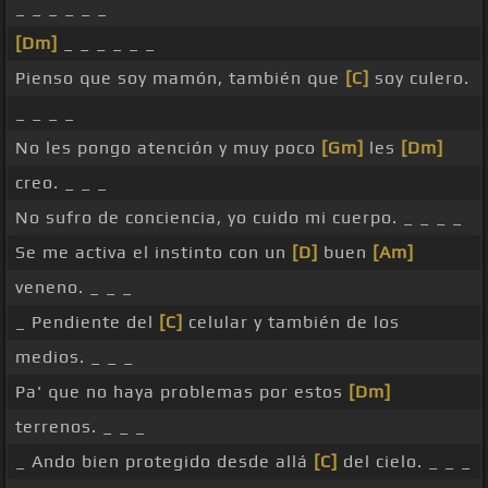
_ _ _ _ _ _
[Dm]
_ _ _ _ _ _
Pienso que soy mamón, también que
[C]
soy culero.
_ _ _ _
No les pongo atención y muy poco
[Gm]
les
[Dm]
creo. _ _ _
No sufro de conciencia, yo cuido mi cuerpo. _ _ _ _
Se me activa el instinto con un
[D]
buen
[Am]
veneno. _ _ _
_ Pendiente del
[C]
celular y también de los
medios. _ _ _
Pa' que no haya problemas por estos
[Dm]
terrenos. _ _ _
_ Ando bien protegido desde allá
[C]
del cielo. _ _ _