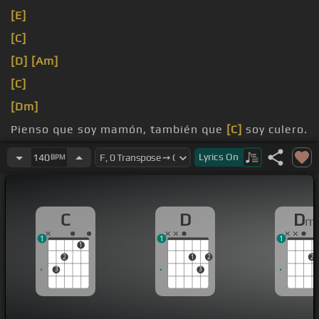
[E]
[C]
[D]
[Am]
[C]
[Dm]
Pienso que soy mamón, también que
[C]
soy culero.
No les pongo atención y muy poco
[Gm]
les
[Dm]
Lyrics
On
140
BPM
creo.
C
D
D
m
1
1
1
1
2
1
2
2
3
3