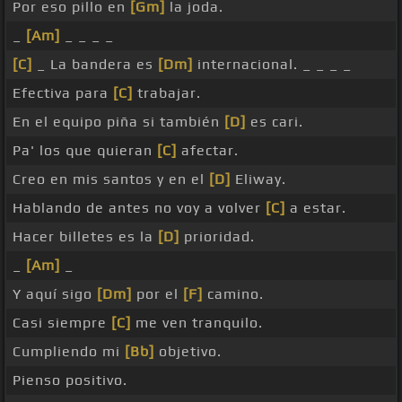
Por eso pillo en
[Gm]
la joda.
_
[Am]
_ _ _ _
[C]
_ La bandera es
[Dm]
internacional. _ _ _ _
Efectiva para
[C]
trabajar.
En el equipo piña si también
[D]
es cari.
Pa' los que quieran
[C]
afectar.
Creo en mis santos y en el
[D]
Eliway.
Hablando de antes no voy a volver
[C]
a estar.
Hacer billetes es la
[D]
prioridad.
_
[Am]
_
Y aquí sigo
[Dm]
por el
[F]
camino.
Casi siempre
[C]
me ven tranquilo.
Cumpliendo mi
[Bb]
objetivo.
Pienso positivo.