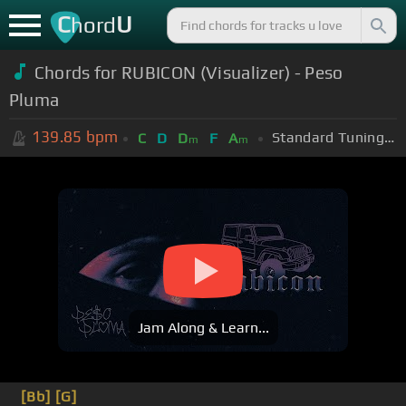
C
U
hord
Chords for RUBICON (Visualizer) - Peso
Pluma
139.85
bpm
Standard Tuning (EADGBE)
C
D
D
F
A
m
m
Jam Along & Learn...
[Bb]
[G]