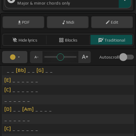
Major & minor chords only
PDF
Midi
Edit
Hide lyrics
Blocks
Traditional
Autoscroll
_ _
[Bb]
_ _
[G]
_ _
[E]
_ _ _ _ _ _
[C]
_ _ _ _ _ _
_ _ _ _ _ _
[D]
_ _
[Am]
_ _ _ _
_ _ _ _ _ _
[C]
_ _ _ _ _ _