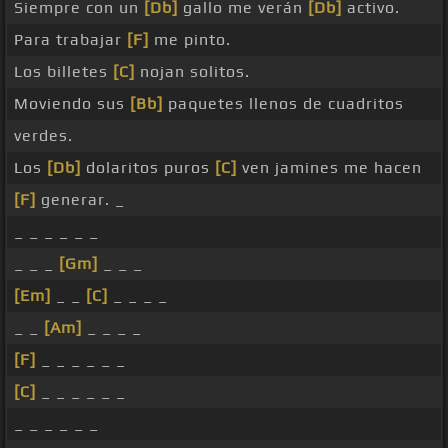
Siempre con un
[Db]
gallo me verán
[Db]
activo.
Para trabajar
[F]
me pinto.
Los billetes
[C]
nojan solitos.
Moviendo sus
[Bb]
paquetes llenos de cuadritos
verdes.
Los
[Db]
dolaritos puros
[C]
ven jamines me hacen
[F]
generar. _
_ _ _ _ _ _
_ _ _
[Gm]
_ _ _
[Em]
_ _
[C]
_ _ _ _
_ _
[Am]
_ _ _ _
[F]
_ _ _ _ _ _
[C]
_ _ _ _ _ _
_ _ _ _ _ _