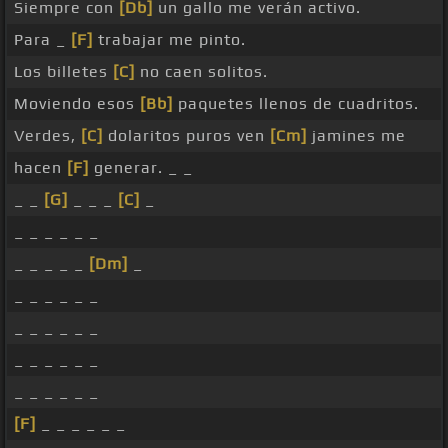
Siempre con
[Db]
un gallo me verán activo.
Para _
[F]
trabajar me pinto.
Los billetes
[C]
no caen solitos.
Moviendo esos
[Bb]
paquetes llenos de cuadritos.
Verdes,
[C]
dolaritos puros ven
[Cm]
jamines me
hacen
[F]
generar. _ _
_ _
[G]
_ _ _
[C]
_
_ _ _ _ _ _
_ _ _ _ _
[Dm]
_
_ _ _ _ _ _
_ _ _ _ _ _
_ _ _ _ _ _
_ _ _ _ _ _
[F]
_ _ _ _ _ _