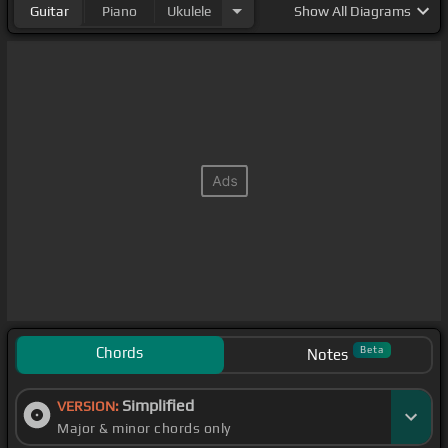
Guitar
Piano
Ukulele
Show
All Diagrams
Chords
Beta
Notes
Simplified
VERSION:
Major & minor chords only