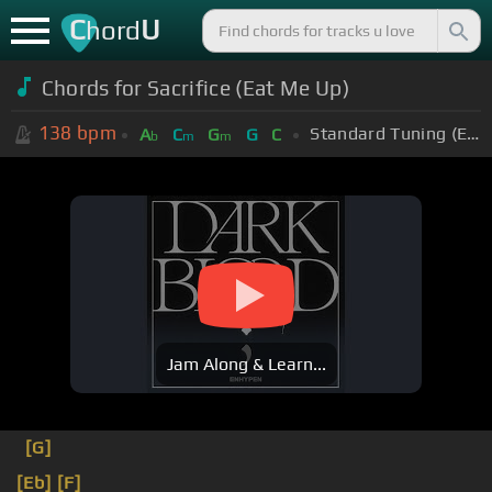
C
U
hord
Chords for
Sacrifice (Eat Me Up)
138
bpm
Standard Tuning (EADGBE)
A
C
G
G
C
b
m
m
Jam Along & Learn...
[G]
[Eb]
[F]