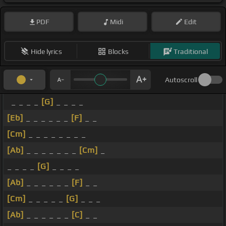
PDF
Midi
Edit
Hide lyrics
Blocks
Traditional
Autoscroll
_ _ _ _
[G]
_ _ _ _
[Eb]
_ _ _ _ _ _
[F]
_ _
[Cm]
_ _ _ _ _ _ _ _
[Ab]
_ _ _ _ _ _ _
[Cm]
_
_ _ _ _
[G]
_ _ _ _
[Ab]
_ _ _ _ _ _
[F]
_ _
[Cm]
_ _ _ _ _
[G]
_ _ _
[Ab]
_ _ _ _ _ _
[C]
_ _