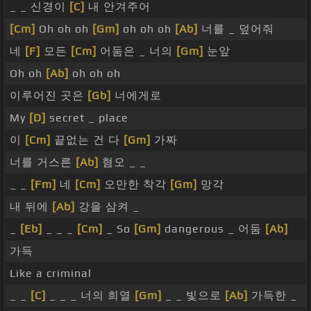
_ _ 신경이
[C]
내 안겨주어
[Cm]
Oh oh oh
[Gm]
oh oh oh
[Ab]
너를 _ 덮어줘
네
[F]
모든
[Cm]
어둠은 _ 너의
[Gm]
눈앞
Oh oh
[Ab]
oh oh oh
이루어진 곳은
[Gb]
너에게로
My
[D]
secret _ place
이
[Cm]
끝없는 건 다
[Gm]
가짜
너를 거스른
[Ab]
혐오 _ _
_ _
[Fm]
네
[Cm]
오만한 착각
[Gm]
망각
내 뒤에
[Ab]
강을 삼켜 _
_
[Eb]
_ _ _
[Cm]
_ So
[Gm]
dangerous _ 어둠
[Ab]
가득
Like a criminal
_ _
[C]
_ _ _ 너의 희열
[Gm]
_ _ 빛으로
[Ab]
가득한 _