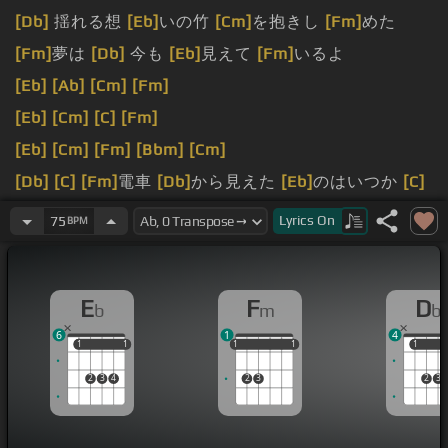
[Db]
揺れる想
[Eb]
いの竹
[Cm]
を抱きし
[Fm]
めた
[Fm]
夢は
[Db]
今も
[Eb]
見えて
[Fm]
いるよ
[Eb]
[Ab]
[Cm]
[Fm]
[Eb]
[Cm]
[C]
[Fm]
[Eb]
[Cm]
[Fm]
[Bbm]
[Cm]
[Db]
[C]
[Fm]
電車
[Db]
から見えた
[Eb]
のはいつか
[C]
の面
[Fm]
影
Lyrics
On
75
BPM
[Db]
で通
[Bbm]
った春の
[C]
大橋
[Db]
の時が来
[Eb]
て君は
[C]
街を出
[Fm]
た
E
F
D
b
m
b
6
1
4
1
1
1
1
1
1
1
1
1
1
1
1
2
3
4
2
3
2
3