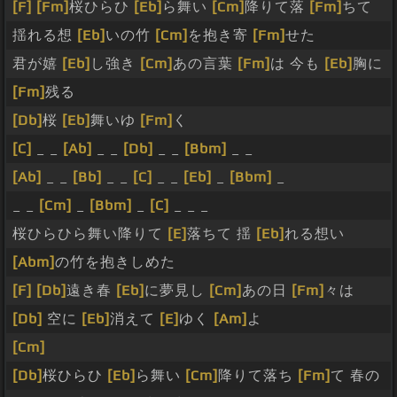
[F]
[Fm]
桜ひらひ
[Eb]
ら舞い
[Cm]
降りて落
[Fm]
ちて
揺れる想
[Eb]
いの竹
[Cm]
を抱き寄
[Fm]
せた
君が嬉
[Eb]
し強き
[Cm]
あの言葉
[Fm]
は 今も
[Eb]
胸に
[Fm]
残る
[Db]
桜
[Eb]
舞いゆ
[Fm]
く
[C]
_ _
[Ab]
_ _
[Db]
_ _
[Bbm]
_ _
[Ab]
_ _
[Bb]
_ _
[C]
_ _
[Eb]
_
[Bbm]
_
_ _
[Cm]
_
[Bbm]
_
[C]
_ _ _
桜ひらひら舞い降りて
[E]
落ちて 揺
[Eb]
れる想い
[Abm]
の竹を抱きしめた
[F]
[Db]
遠き春
[Eb]
に夢見し
[Cm]
あの日
[Fm]
々は
[Db]
空に
[Eb]
消えて
[E]
ゆく
[Am]
よ
[Cm]
[Db]
桜ひらひ
[Eb]
ら舞い
[Cm]
降りて落ち
[Fm]
て 春の