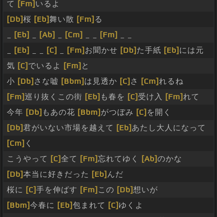
て
[Fm]
いるよ
[Db]
桜
[Eb]
舞い散
[Fm]
る
_
[Eb]
_
[Ab]
_
[Cm]
_ _
[Fm]
_ _
_
[Eb]
_ _
[C]
_
[Fm]
お聞かせ
[Db]
た手紙
[Eb]
には元
気
[C]
でいるよ
[Fm]
と
小
[Db]
さな嘘
[Bbm]
は見透か
[C]
さ
[Cm]
れるね
[Fm]
巡り抜くこの街
[Eb]
も春を
[C]
受け入
[Fm]
れて
今年
[Db]
もあの花
[Bbm]
がつぼみ
[C]
を開く
[Db]
君がいない市場を越えて
[Eb]
あたし大人になって
[Cm]
く
こうやって
[C]
全て
[Fm]
忘れてゆく
[Ab]
のかな
[Db]
本当に好きだった
[Eb]
んだ
桜に
[C]
手を伸ばす
[Fm]
この
[Db]
想いが
[Bbm]
今春に
[Eb]
包まれて
[C]
ゆくよ