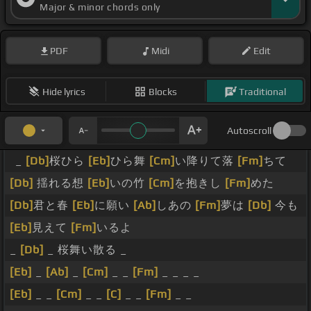
Major & minor chords only
PDF
Midi
Edit
Hide lyrics
Blocks
Traditional
Autoscroll
_
[Db]
桜ひら
[Eb]
ひら舞
[Cm]
い降りて落
[Fm]
ちて
[Db]
揺れる想
[Eb]
いの竹
[Cm]
を抱きし
[Fm]
めた
[Db]
君と春
[Eb]
に願い
[Ab]
しあの
[Fm]
夢は
[Db]
今も
[Eb]
見えて
[Fm]
いるよ
_
[Db]
_ 桜舞い散る _
[Eb]
_
[Ab]
_
[Cm]
_ _
[Fm]
_ _ _ _
[Eb]
_ _
[Cm]
_ _
[C]
_ _
[Fm]
_ _