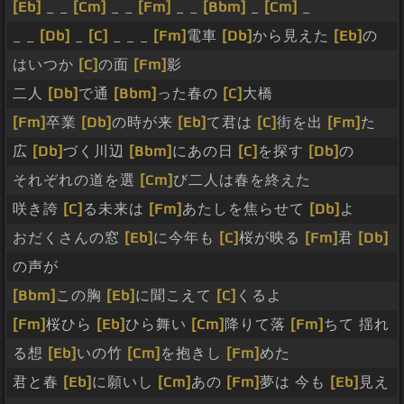
[Eb]
_ _
[Cm]
_ _
[Fm]
_ _
[Bbm]
_
[Cm]
_
_ _
[Db]
_
[C]
_ _ _
[Fm]
電車
[Db]
から見えた
[Eb]
の
はいつか
[C]
の面
[Fm]
影
二人
[Db]
で通
[Bbm]
った春の
[C]
大橋
[Fm]
卒業
[Db]
の時が来
[Eb]
て君は
[C]
街を出
[Fm]
た
広
[Db]
づく川辺
[Bbm]
にあの日
[C]
を探す
[Db]
の
それぞれの道を選
[Cm]
び二人は春を終えた
咲き誇
[C]
る未来は
[Fm]
あたしを焦らせて
[Db]
よ
おだくさんの窓
[Eb]
に今年も
[C]
桜が映る
[Fm]
君
[Db]
の声が
[Bbm]
この胸
[Eb]
に聞こえて
[C]
くるよ
[Fm]
桜ひら
[Eb]
ひら舞い
[Cm]
降りて落
[Fm]
ちて 揺れ
る想
[Eb]
いの竹
[Cm]
を抱きし
[Fm]
めた
君と春
[Eb]
に願いし
[Cm]
あの
[Fm]
夢は 今も
[Eb]
見え