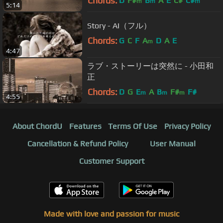
Chords:
D
F#
B
A
E
C#
C#
m
m
m
5:14
Story - AI（フル）
Chords:
G
C
F
A
D
A
E
m
4:47
ラブ・ストーリーは突然に - 小田和
正
Chords:
D
G
E
A
B
F#
F#
m
m
m
4:55
About ChordU
Features
Terms Of Use
Privacy Policy
Cancellation & Refund Policy
User Manual
Customer Support
Made with love and passion for music