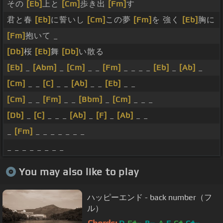
その
[Eb]
上と
[Cm]
歩き出
[Fm]
す
君と春
[Eb]
に誓いし
[Cm]
この夢
[Fm]
を 強く
[Eb]
胸に
[Fm]
抱いて _
[Db]
桜
[Eb]
舞
[Db]
い散る
[Eb]
_
[Abm]
_
[Cm]
_ _
[Fm]
_ _ _ _
[Eb]
_
[Ab]
_
[Cm]
_ _
[C]
_ _
[Ab]
_ _
[Eb]
_ _
[Cm]
_ _
[Fm]
_ _
[Bbm]
_
[Cm]
_ _ _
[Db]
_
[C]
_ _ _
[Ab]
_
[F]
_
[Ab]
_ _
_
[Fm]
_ _ _ _ _ _ _
_ _ _ _ _ _ _ _
You may also like to play
ハッピーエンド - back number（フ
ル）