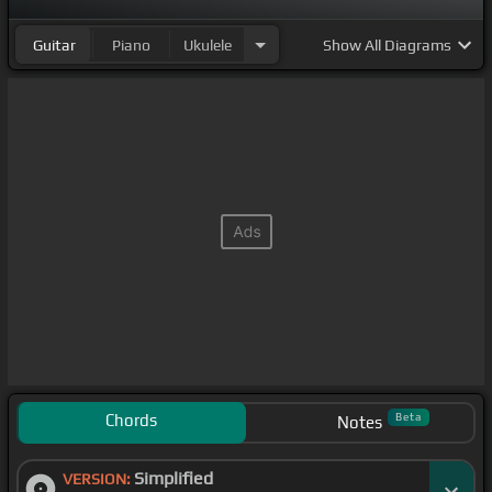
Guitar
Piano
Ukulele
Show
All Diagrams
Chords
Beta
Notes
Simplified
VERSION: