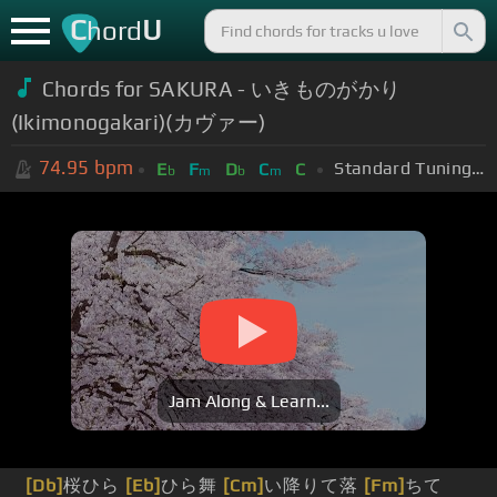
C
U
hord
Chords for SAKURA - いきものがかり
(Ikimonogakari)(カヴァー)
74.95
bpm
Standard Tuning (EADGBE)
E
F
D
C
C
b
m
b
m
Jam Along & Learn...
[Db]
桜ひら
[Eb]
ひら舞
[Cm]
い降りて落
[Fm]
ちて