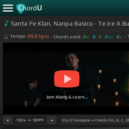
C
U
hord
Santa Fe Klan, Nanpa Basico - Te Ire A B
89.8
bpm
Tempo:
Chords used:
E
B
C
E
E
m
bm
b
Jam Along & Learn...
100
➙
90
BPM
%