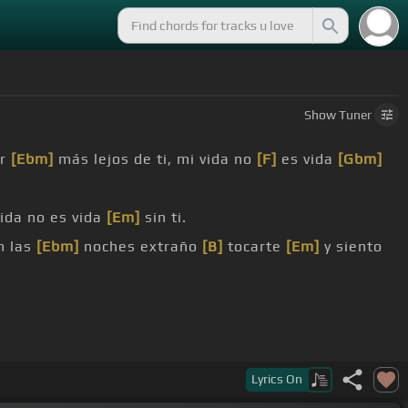
Show
Tuner
ar
[Ebm]
más lejos de ti, mi vida no
[F]
es vida
[Gbm]
vida no es vida
[Em]
sin ti.
n las
[Ebm]
noches extraño
[B]
tocarte
[Em]
y siento
o mi pupila.
Lyrics
On
ebida, necesito alcohol para el de herida.