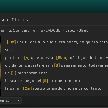
uscar Chords
Tuning:
Standard Tuning (EADGBE)
Capo:
+0
fret
[Em]
Por ti, daría lo que fuera por ti, no quiero est
sin ti.
por ti, no
[A]
quiero estar
[Ebm]
más lejos de ti, mi 
olvidarte, clavaste en mi
[B]
pensamiento, todavía e
un
[C]
presentimiento.
buscarte luego del
[B]
arrepentimiento.
lejos, mi
[Em]
rostro cansado y no se ve contento.
soy el vagabundo
[Em]
de la
[B]
esquina, botado com
dormido y mi
[Em]
medicina
[C]
se convirtió en una b