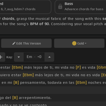
ed
Bass
s 6,7,aug,hdim7 chords
Advance chords for bass
r chords
, grasp the musical fabric of the song with this
s
m for the song's
BPM of 90
. Considering your vocal pitch
Edit
This Version
Gold
.
Em
+0
Key:
o estar
[Ebm]
más lejos de ti, mi vida no
[F]
es vida
[Gb
uiero estar
[Ebm]
más lejos de ti, mi vida no es vida
[E
e en mi
[B]
pensamiento, todavía en las
[Ebm]
noches e
ego del
[B]
arrepentimiento.
sado y no se ve contento.