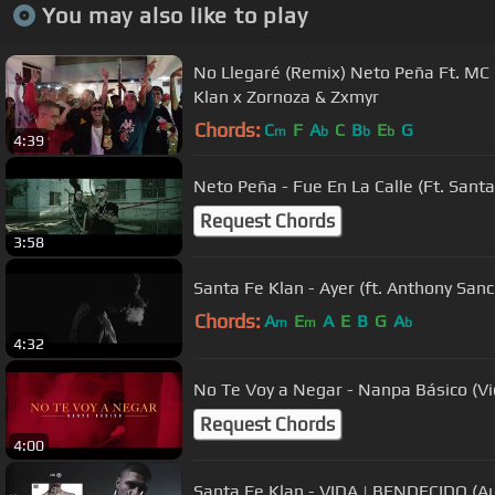
You may also like to play
No Llegaré (Remix) Neto Peña Ft. MC
Klan x Zornoza & Zxmyr
Chords:
C
F
A
C
B
E
G
m
b
b
b
4:39
Neto Peña - Fue En La Calle (Ft. Santa 
Request Chords
3:58
Santa Fe Klan - Ayer (ft. Anthony Sanc
Chords:
A
E
A
E
B
G
A
m
m
b
4:32
No Te Voy a Negar - Nanpa Básico (Vid
Request Chords
4:00
Santa Fe Klan - VIDA | BENDECIDO 