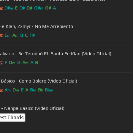
s:
C#
E
C#
D#
G#
G#
A
m
m
Fe Klan, Zxmyr - No Me Arrepiento
s:
E
A
B
C
F#
m
m
alvario - Se Terminó Ft. Santa Fe Klan (Video Oficial)
s:
F
D
G
A
A
B
m
m
Básico - Como Bolero (Video Oficial)
s:
A
D
E
A
B
B
B
m
m
m
b
bm
 - Nanpa Básico (Video Oficial)
est Chords