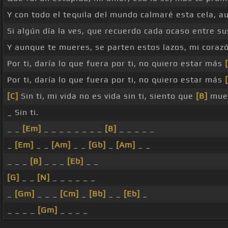
Y con todo el tequila del mundo calmaré esta cela, a
Si algún día la ves, que recuerdo cada ocaso entre s
Y aunque te mueres, se parten estos lazos, mi coraz
Por ti, daría lo que fuera por ti, no quiero estar más
Por ti, daría lo que fuera por ti, no quiero estar más
[C]
Sin ti, mi vida no es vida sin ti, siento que
[B]
muer
_ Sin ti.
_ _
[Em]
_ _ _ _ _ _ _ _
[B]
_ _ _ _ _
_
[Em]
_ _
[Am]
_ _
[Gb]
_
[Am]
_ _
_ _ _
[B]
_ _ _
[Eb]
_ _
[G]
_ _
[N]
_ _ _ _ _ _
_
[Gm]
_ _ _
[Cm]
_
[Bb]
_ _
[Eb]
_
_ _ _ _
[Gm]
_ _ _ _