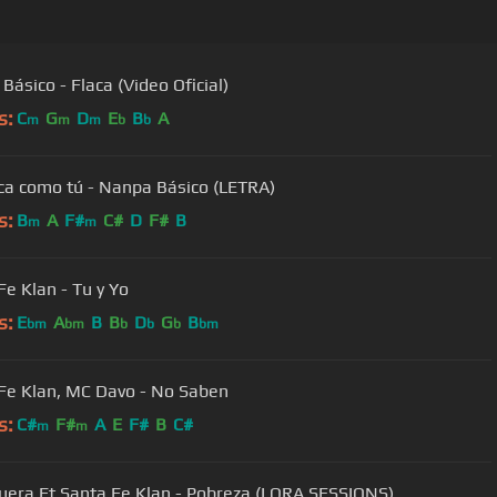
Básico - Flaca (Video Oficial)
s:
C
G
D
E
B
A
m
m
m
b
b
ca como tú - Nanpa Básico (LETRA)
s:
B
A
F#
C#
D
F#
B
m
m
Fe Klan - Tu y Yo
s:
E
A
B
B
D
G
B
bm
bm
b
b
b
bm
Fe Klan, MC Davo - No Saben
s:
C#
F#
A
E
F#
B
C#
m
m
uera Ft Santa Fe Klan - Pobreza (LQRA SESSIONS)