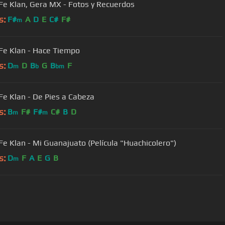
Fe Klan, Gera MX - Fotos y Recuerdos
s:
F#
A
D
E
C#
F#
m
Fe Klan - Hace Tiempo
s:
D
D
B
G
B
F
m
b
bm
Fe Klan - De Pies a Cabeza
s:
B
F#
F#
C#
B
D
m
m
Fe Klan - Mi Guanajuato (Película "Huachicolero")
s:
D
F
A
E
G
B
m