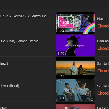
 Davo x GeraMX x Santa Fe
Nanpa 
Chord
3:24
Fe Klan) (Video Oficial)
Una lo
Chord
3:46
hez )
Santa 
Chord
2:53
eo Oficial)
Santa 
Chord
3:01
(Audio)
La Loq