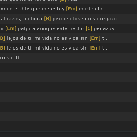
unque el dile que me estoy
[Em]
muriendo.
us brazos, mi boca
[B]
perdiéndose en su regazo.
ón
[Em]
palpita aunque está hecho
[C]
pedazos.
[B]
lejos de ti, mi vida no es vida sin
[Em]
ti.
[B]
lejos de ti, mi vida no es vida sin
[Em]
ti.
o sin ti.