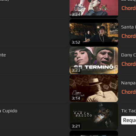
Chord
3:24
Santa 
Chord
3:52
nte
Dany C
Chord
3:23
Nanpa 
Chord
3:14
a Cupido
Tic Tac
Requ
3:21