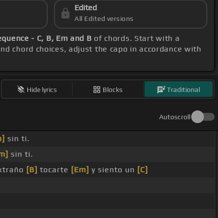
Edited
All Edited versions
equence - C, B, Em and B
of chords. Start with a
 and chord choices, adjust the capo in accordance with
Hide lyrics
Blocks
Traditional
Autoscroll
m]
sin ti.
m]
sin ti.
xtraño
[B]
tocarte
[Em]
y siento un
[C]