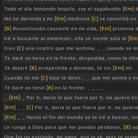
Todo el día tomando tequila, soy el vagabundo
[Em]
d
No he dormido y mi
[Em]
medicina
[C]
se convirtió en
[B]
Reconclusión causaste en mi vida,
[Em]
princesa d
Iré a buscarte al amanecer, ella se siente sola al
[Em
Eres
[C]
una cicatriz que me lastima, _ _ cuando se 
Te daré un beso en la frente, despedida, como la últi
Te dejaré
[B]
arrepentida y dormida, tú sin
[Em]
mí.
Cuando se me
[C]
baje la dosis _ _ que me anima y m
Te daré un beso
[B]
en la frente. _ _ _ _
_
[Em]
_ Por ti, daría lo que fuera por ti, no quiero 
[Em]
_ _
[C]
Por ti, daría lo que fuera por ti, no quie
[Em]
_ _ Hasta el fin del mundo yo te iré a buscar, s
Le ruego a Dios para que me puedas perdonar,
[B]
ap
Que fui un estúpido, mi amor, eso lo sé, mas te prom