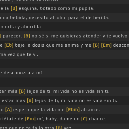
e la
[B]
esquina, botado como mi pupila.
 una bebida, necesito alcohol para el de herida.
olorita y aburrida.
]
parecer,
[B]
no sé si me quisieras atender y te vuelvo
me
[Eb]
baje la dosis que me anima y me
[B]
[Em]
descon
ma vez que te vi.
e desconozca a mí.
estar más
[B]
lejos de ti, mi vida no es vida sin ti.
ro estar más
[B]
lejos de ti, mi vida no es vida sin ti.
olo
[A]
espero que la vida me
[Ebm]
alcance.
riétate de
[Em]
mí, baby, dame un
[C]
chance.
eto que no te fallo otra
[B]
vez.