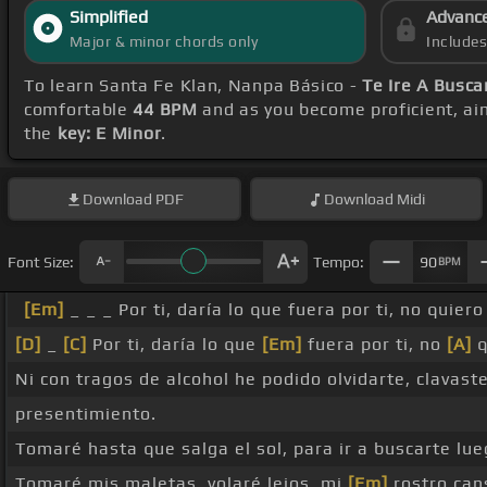
Simplified
Advanc
Major & minor chords only
Include
To learn Santa Fe Klan, Nanpa Básico -
Te Ire A Busca
comfortable
44 BPM
and as you become proficient, ai
the
key: E Minor
.
Download
PDF
Download
Midi
Font Size:
Tempo:
90
BPM
[Em]
_ _ _ Por ti, daría lo que fuera por ti, no quier
[D]
_
[C]
Por ti, daría lo que
[Em]
fuera por ti, no
[A]
q
Ni con tragos de alcohol he podido olvidarte, clavast
presentimiento.
Tomaré hasta que salga el sol, para ir a buscarte lu
Tomaré mis maletas, volaré lejos, mi
[Em]
rostro can