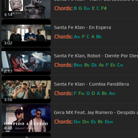
Chords:
B
G
E
E
C
F#
m
3:14
Santa Fe Klan - En Espera
Chords:
A
F
C
A
B
m
b
3:02
Santa Fe Klan, Robot - Diente Por Die
Chords:
B
B
D
A
F
E
C
bm
b
b
b
b
m
2:17
Santa Fe Klan - Cumbia Pandillera
Chords:
F
F
G
D
A
B
A
m
b
m
3:56
Gera MX Feat. Jay Romero - Despido 
Chords:
G
D
E
B
E
m
m
b
b
bm
4:48