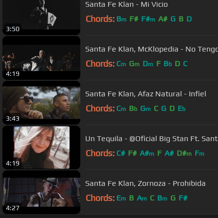
Santa Fe Klan - Mi Vicio
Chords:
B
F#
F#
A#
G
B
D
m
m
3:50
Santa Fe Klan, McKlopedia - No T
Chords:
C
G
D
F
B
D
C
m
m
m
b
4:19
Santa Fe Klan, Afaz Natural - Infiel
Chords:
C
B
G
C
G
D
E
m
b
m
b
3:43
Un Tequila - @Of
Chords:
C#
F#
A#
F
A#
D#
F
m
m
m
4:19
Santa Fe Klan, Zornoza - Prohibida
Chords:
E
B
A
C
B
G
F#
m
m
m
4:27