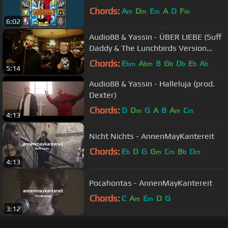
Chords:
A
D
E
A
D
F
m
m
m
m
6:02
Audio88 & Yassin - ÜBER LIEBE (Suff
Daddy & The Lunchbirds Version
2017) // Livesession
Chords:
E
A
B
G
D
E
A
bm
bm
b
b
b
b
5:14
Audio88 & Yassin - Halleluja (prod.
Dexter)
Chords:
D
D
G
A
B
A
C
m
m
m
4:13
Nicht Nichts - AnnenMayKantereit
Chords:
E
D
G
G
C
B
D
b
m
m
b
m
4:13
Pocahontas - AnnenMayKantereit
Chords:
C
A
E
D
G
m
m
3:12