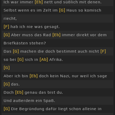
Ich war immer
[Eb]
nett und süßlich mit denen.
Selbst wenn es im Zelt im
[G]
Haus so komisch
riecht,
[F]
hab ich nie was gesagt.
[G]
Aber muss das Rad
[Eb]
immer direkt vor dem
Briefkästen stehen?
Das
[G]
machen die doch bestimmt auch nicht
[F]
so bei
[G]
sich in
[Ab]
Afrika.
[G]
Aber ich bin
[Eb]
doch kein Nazi, nur weil ich sage
[G]
das.
Doch
[Eb]
genau das bist du.
Und außerdem ein Spaß.
[G]
Die Begründung dafür liegt schon alleine in