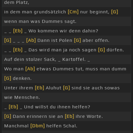
dem Platz,
in dem man grundsätzlich
[Cm]
nur beginnt,
[G]
wenn man was Dummes sagt.
_ _
[Eb]
_ Wo kommen wir denn dahin?
[G]
_ _ _
[Ab]
Dann ist Polen
[G]
aber offen.
_ _
[Eb]
_ Das wird man ja noch sagen
[G]
dürfen.
Auf dein stolzer Sack, _ Kartoffel. _
Wo man
[Ab]
etwas Dummes tut, muss man dumm
[G]
denken.
Unter ihrem
[Eb]
Aluhut
[G]
sind sie auch sowas
wie Menschen.
_
[Eb]
_ Und willst du ihnen helfen?
[G]
Dann erinnern sie an
[Eb]
ihre Worte.
Manchmal
[Dbm]
helfen Schal.