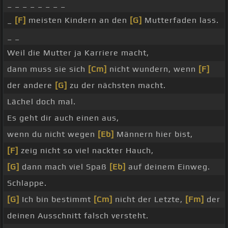
_ _ _ _ _ _ _ _
_
[F]
meisten Kindern an den
[G]
Mutterfaden lass.
_ _
Weil die Mutter ja Karriere macht,
dann muss sie sich
[Cm]
nicht wundern, wenn
[F]
der andere
[G]
zu der nächsten macht.
Lächel doch mal.
Es geht dir auch einen aus,
wenn du nicht wegen
[Eb]
Männern hier bist,
[F]
zeig nicht so viel nackter Hauch,
[G]
dann mach viel Spaß
[Eb]
auf deinem Einweg.
Schlappe.
[G]
Ich bin bestimmt
[Cm]
nicht der Letzte,
[Fm]
der
deinen Ausschnitt falsch versteht.