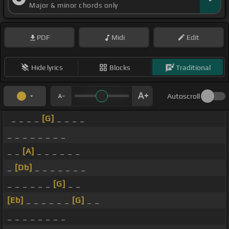
Major & minor chords only
PDF
Midi
Edit
Hide lyrics
Blocks
Traditional
Autoscroll
_ _ _ _
[G]
_ _ _ _
_ _ _ _ _ _ _ _
_ _
[A]
_ _ _ _ _ _
_
[Db]
_ _ _ _ _ _ _
_ _ _ _ _ _
[G]
_ _
[Eb]
_ _ _ _ _ _
[G]
_ _
_ _ _ _ _ _ _ _