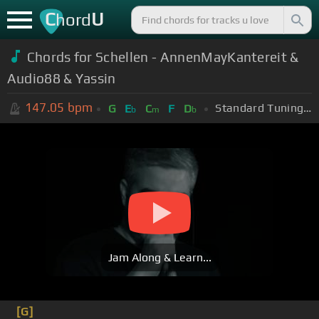
C
U
hord
Chords for Schellen - AnnenMayKantereit &
Audio88 & Yassin
147.05
bpm
Standard Tuning (EADGBE)
G
E
C
F
D
b
m
b
Jam Along & Learn...
[G]