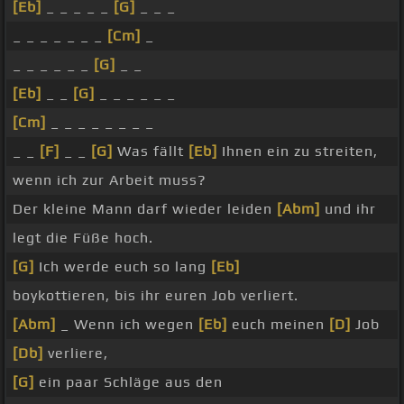
[Eb]
_ _ _ _ _
[G]
_ _ _
_ _ _ _ _ _ _
[Cm]
_
_ _ _ _ _ _
[G]
_ _
[Eb]
_ _
[G]
_ _ _ _ _ _
[Cm]
_ _ _ _ _ _ _ _
_ _
[F]
_ _
[G]
Was fällt
[Eb]
Ihnen ein zu streiten,
wenn ich zur Arbeit muss?
Der kleine Mann darf wieder leiden
[Abm]
und ihr
legt die Füße hoch.
[G]
Ich werde euch so lang
[Eb]
boykottieren, bis ihr euren Job verliert.
[Abm]
_ Wenn ich wegen
[Eb]
euch meinen
[D]
Job
[Db]
verliere,
[G]
ein paar Schläge aus den