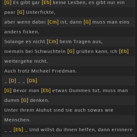
[G]
Es gibt gar
[Eb]
keine Lesben, es gibt nur ein
paar
[G]
Unterfickte,
aber wenn dabei
[Cm]
ist, dann
[G]
muss man eins
anders ficken.
Solange es nicht
[Cm]
beim Tragen aus,
niemals bei Schwuchteln
[G]
grüßen kann, ich
[Eb]
weitergehe nicht.
Auch trotz Michael Friedman.
_
[D]
_ _
[Db]
[G]
Bevor man
[Eb]
etwas Dummes tut, muss man
dumm
[G]
denken.
Unter ihrem Aluhut sind sie auch sowas wie
Menschen.
_ _
[Eb]
_ Und willst du ihnen helfen, dann erinnere