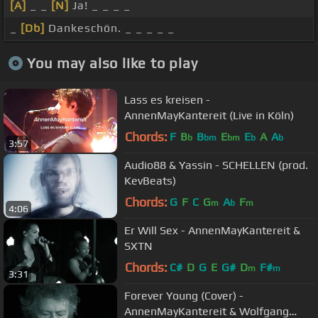
[A]
_ _
[N]
Ja! _ _ _ _
_
[Db]
Dankeschön. _ _ _ _ _
You may also like to play
Lass es kreisen -
AnnenMayKantereit (Live in Köln)
Chords:
F
B
B
E
E
A
A
b
bm
bm
b
b
3:57
Audio88 & Yassin - SCHELLEN (prod.
KevBeats)
Chords:
G
F
C
G
A
F
m
b
m
4:06
Er Will Sex - AnnenMayKantereit &
SXTN
Chords:
C#
D
G
E
G#
D
F#
m
m
3:31
Forever Young (Cover) -
AnnenMayKantereit & Wolfgang