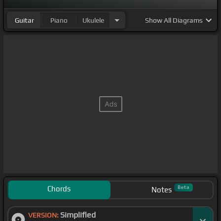
Guitar
Piano
Ukulele
Show
All Diagrams
Chords
Beta
Notes
Simplified
VERSION: