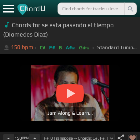
C
U
hord
Chords for se esta pasando el tiempo
(Diomedes Diaz)
150
bpm
Standard Tuning (EADGBE)
C#
F#
B
A#
G#
m
m
Jam Along & Learn...
150
BPM