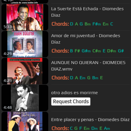
D#
m
La Suerte Está Echada - Diomedes
Diaz
Chords:
D
A
G
B
F#
E
C
m
m
m
5:33
Amor de mi juventud - Diomedes
Díaz
Chords:
B
F#
G#
C#
E
D#
G#
m
m
m
4:29
AUNQUE NO QUIERAN - DIOMEDES
DIAZ.wmv
Chords:
D
A
E
G
B
E
m
m
4:29
otro adios es morirme
Request Chords
4:48
Entre placer y penas - Diomedes Díaz
Chords:
C
G
F
E
D
E
A
m
m
m