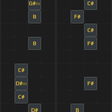
G#
C#
m
B
F#
C#
B
F#
C#
D#
F#
m
C#
D#
B