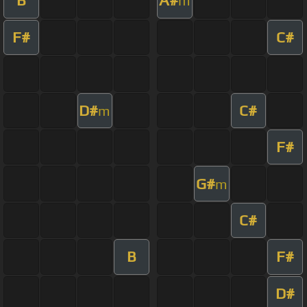
B
A#
m
F#
C#
D#
C#
m
F#
G#
m
C#
B
F#
D#