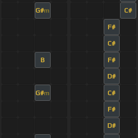
G#
C#
m
F#
C#
B
F#
D#
G#
C#
m
F#
D#