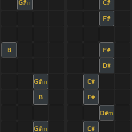
G#
C#
m
F#
B
F#
D#
G#
C#
m
B
F#
D#
m
G#
C#
m