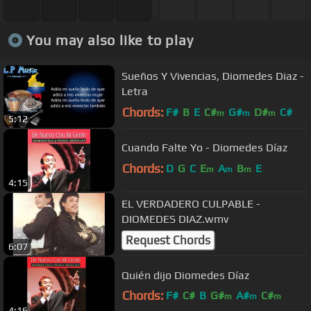
You may also like to play
Sueños Y Vivencias, Diomedes Diaz -
Letra
Chords:
F#
B
E
C#
G#
D#
C#
m
m
m
5:12
Cuando Falte Yo - Diomedes Díaz
Chords:
D
G
C
E
A
B
E
m
m
m
4:15
EL VERDADERO CULPABLE -
DIOMEDES DIAZ.wmv
Request Chords
6:07
Quién dijo Diomedes Díaz
Chords:
F#
C#
B
G#
A#
C#
m
m
m
4:16