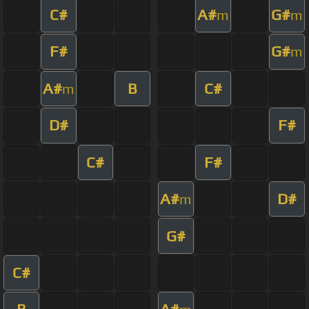
C#
A#
G#
m
m
F#
G#
m
A#
B
C#
m
D#
F#
C#
F#
A#
D#
m
G#
C#