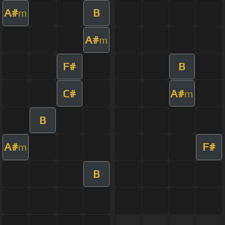
A#
B
m
A#
m
F#
B
C#
A#
m
B
A#
F#
m
B