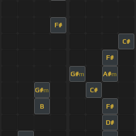
F#
C#
F#
G#
A#
m
m
G#
C#
m
B
F#
D#