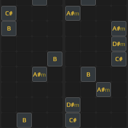
C#
A#
m
B
A#
m
D#
m
B
C#
A#
B
m
A#
m
D#
m
B
C#