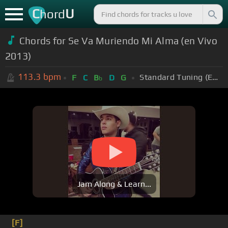
C
U
hord
Chords for Se Va Muriendo Mi Alma (en Vivo
2013)
113.3
bpm
Standard Tuning (EADGBE)
F
C
B
D
G
b
Jam Along & Learn...
[F]