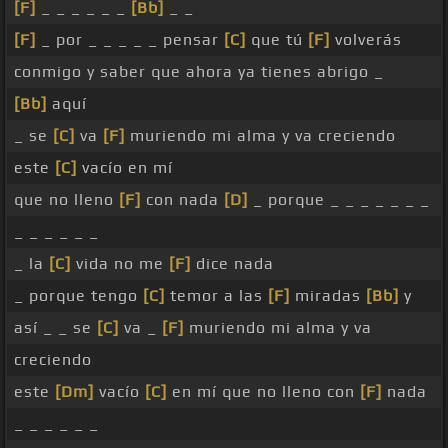
[F]
_ _ _ _ _ _
[Bb]
_ _
[F]
_ por _ _ _ _ _ pensar
[C]
que tú
[F]
volverás
conmigo y saber que ahora ya tienes abrigo _
[Bb]
aquí
_ se
[C]
va
[F]
muriendo mi alma y va creciendo
este
[C]
vacío en mí
que no lleno
[F]
con nada
[D]
_ porque _ _ _ _ _ _ _
_ _ _ _ _ _
_ la
[C]
vida no me
[F]
dice nada
_ porque tengo
[C]
temor a las
[F]
miradas
[Bb]
y
así _ _ se
[C]
va _
[F]
muriendo mi alma y va
creciendo
este
[Dm]
vacío
[C]
en mí que no lleno con
[F]
nada
_ _ _ _ _ _