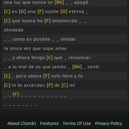
una luz que nunca se
[Bb]
_ _ apagó
[C]
en
[G]
una
[F]
noche
[D]
eterna _
[C]
que nunca ha
[F]
amanecido _ _
olvidada
_ _ como es posible _ _ olvidar
la única vez que supe amar
_ _ y ahora tengo
[C]
que _ renunciar
_ a lo mal de yo que jamás _
[Bb]
_ sentí
[C]
_ pero ahora
[F]
solo lloro y tú
[C]
ni te acuerdas
[F]
de
[C]
mí
_ _
[F]
_ _ _ _ _ _ _ _ _ _ _
_ _ _ _ _ _ _ _
About ChordU
Features
Terms Of Use
Privacy Policy