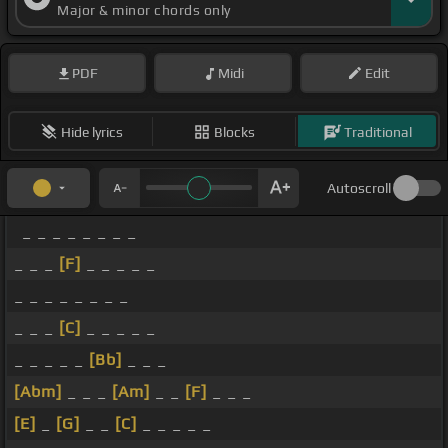
Major & minor chords only
PDF
Midi
Edit
Hide lyrics
Blocks
Traditional
Autoscroll
_ _ _ _ _ _ _ _
_ _ _
[F]
_ _ _ _ _
_ _ _ _ _ _ _ _
_ _ _
[C]
_ _ _ _ _
_ _ _ _ _
[Bb]
_ _ _
[Abm]
_ _ _
[Am]
_ _
[F]
_ _ _
[E]
_
[G]
_ _
[C]
_ _ _ _ _