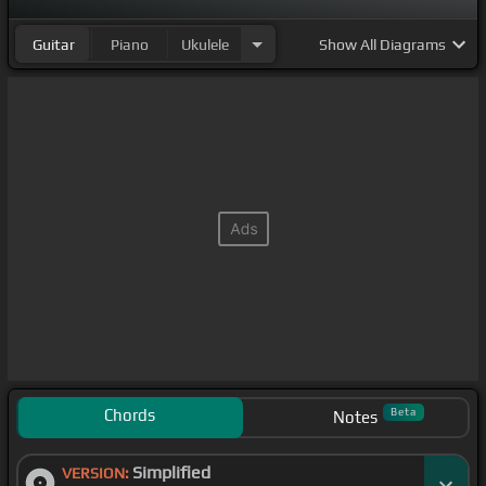
Guitar
Piano
Ukulele
Show
All Diagrams
Chords
Beta
Notes
Simplified
VERSION: