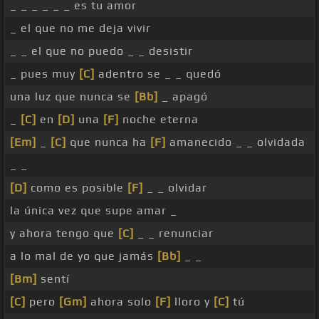
_ _ _ _ _ _ es tu amor
_ el que no me deja vivir
_ _ el que no puedo _ _ desistir
_ pues muy
[C]
adentro se _ _ quedó
una luz que nunca se
[Bb]
_ apagó
_
[C]
en
[D]
una
[F]
noche eterna
[Em]
_
[C]
que nunca ha
[F]
amanecido _ _ olvidada
_ _
[D]
como es posible
[F]
_ _ olvidar
la única vez que supe amar _
y ahora tengo que
[C]
_ _ renunciar
a lo mal de yo que jamás
[Bb]
_ _
[Bm]
sentí
[C]
pero
[Gm]
ahora solo
[F]
lloro y
[C]
tú