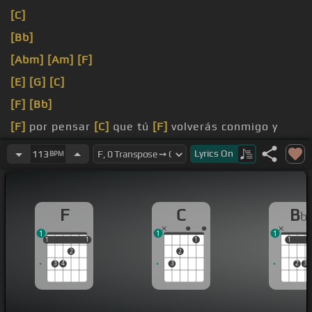
[C]
[Bb]
[Abm]
[Am]
[F]
[E]
[G]
[C]
[F]
[Bb]
[F]
por pensar
[C]
que tú
[F]
volverás conmigo y
saber que ahora ya tienes abrigo
Lyrics
On
113
BPM
[Bb]
aquí
F
C
B
b
1
1
1
1
1
1
1
1
1
1
1
2
2
3
4
3
2
3