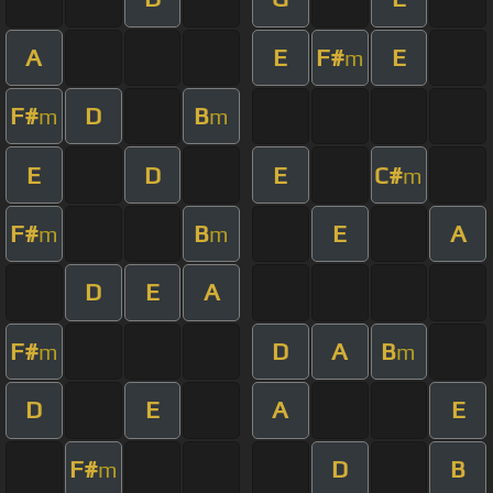
A
E
F#
E
m
F#
D
B
m
m
E
D
E
C#
m
F#
B
E
A
m
m
D
E
A
F#
D
A
B
m
m
D
E
A
E
F#
D
B
m