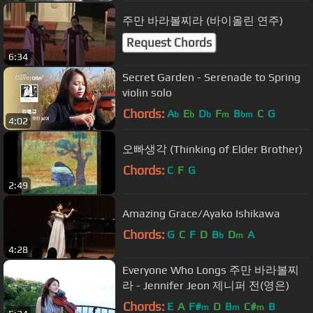
주만 바라볼찌라 (바이올린 연주)
Request Chords
6:34
Secret Garden - Serenade to Spring
violin solo
Chords:
A
E
D
F
B
C
G
b
b
b
m
bm
4:02
오빠생각 (Thinking of Elder Brother)
Chords:
C
F
G
2:49
Amazing Grace/Ayako Ishikawa
Chords:
G
C
F
D
B
D
A
b
m
4:28
Everyone Who Longs 주만 바라볼찌
라 - Jennifer Jeon 제니퍼 전(영은)
Chords:
E
A
F#
D
B
C#
B
m
m
m