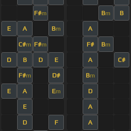
F#
B
B
m
m
E
A
B
A
m
C#
F#
F#
B
m
m
m
D
B
D
E
A
C#
F#
D#
B
m
m
E
A
E
D
m
E
A
D
F
A