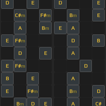
D
E
D
E
C#
F#
B
E
m
m
m
A
B
E
A
m
E
F#
D
B
m
D
E
A
E
F#
D
m
B
E
A
E
F#
B
D
m
m
B
D
E
A
C#
m