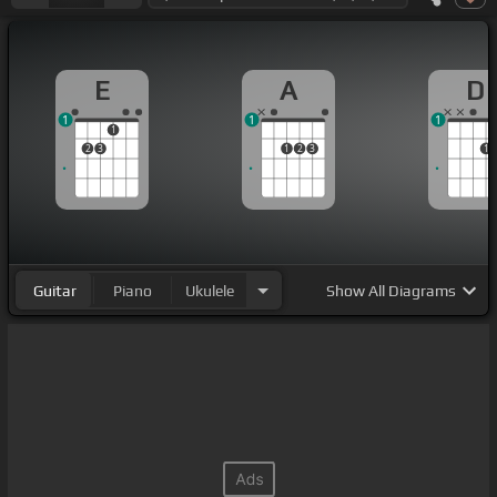
E
A
D
1
1
1
1
2
3
1
2
3
1
Guitar
Piano
Ukulele
Show
All Diagrams