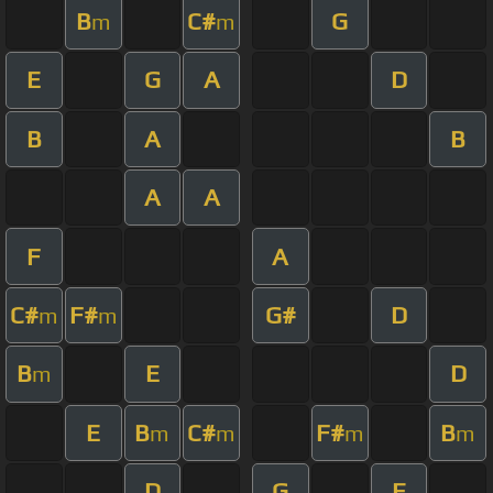
B
C#
G
m
m
E
G
A
D
B
A
B
A
A
F
A
C#
F#
G#
D
m
m
B
E
D
m
E
B
C#
F#
B
m
m
m
m
D
G
E