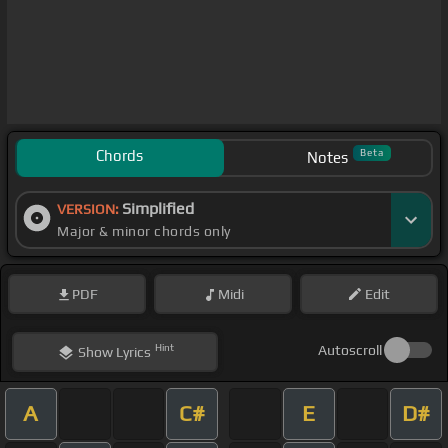
Chords
Beta
Notes
Simplified
VERSION:
Major & minor chords only
PDF
Midi
Edit
Hint
Autoscroll
Show
Lyrics
A
C#
E
D#