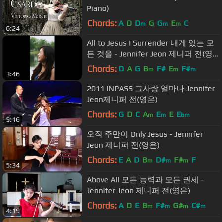
Piano)
Chords:
A
D
D
G
G
E
C
m
m
m
6:24
All to Jesus I Surrender 내게 있는 모
든 것을 - Jennifer Jeon 제니퍼 전(영
은)
Chords:
D
A
G
B
F#
E
F#
m
m
m
3:46
2011 INPASS 그사랑 얼마나 Jennifer
Jeon제니퍼 전(영은)
Chords:
G
D
C
A
E
E
E
m
m
bm
5:16
오직 주만이 Only Jesus - Jennifer
Jeon 제니퍼 전(영은)
Chords:
E
A
D
B
D#
F#
F
m
m
m
5:34
Above All 모든 능력과 모든 권세 -
Jennifer Jeon 제니퍼 전(영은)
Chords:
A
D
E
B
F#
G#
C#
m
m
m
m
4:19