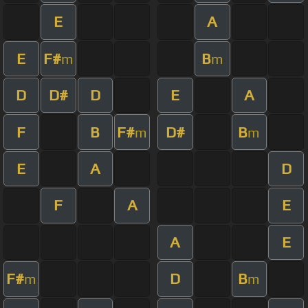
E
A
E
F#
B
m
m
D
D#
D
E
A
F
B
F#
D#
B
m
m
E
A
D
F
A
E
A
E
F#
D
B
m
m