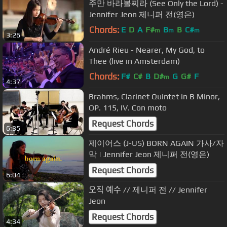
주만 바라볼찌라 (See Only the Lord) -
Jennifer Jeon 제니퍼 전(영은)
Chords:
E
D
A
F#
B
B
C#
m
m
m
3:26
André Rieu - Nearer, My God, to
Thee (live in Amsterdam)
Chords:
F#
C#
B
D#
G
G#
F
m
4:37
Brahms, Clarinet Quintet in B Minor,
OP. 115, IV. Con moto
Request Chords
6:35
제이어스 (J-US) BORN AGAIN 가사/자
막 | Jennifer Jeon 제니퍼 전(영은)
Request Chords
6:04
오직 예수 // 제니퍼 전 // Jennifer
Jeon
Request Chords
4:34