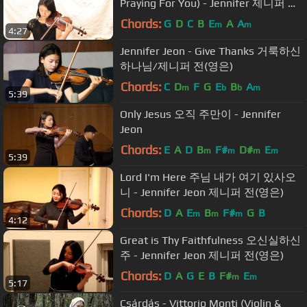
Praying For You) - Jennifer 제니퍼 전
(영은)
Chords:
G
D
C
B
E
A
A
m
m
4:27
Jennifer Jeon - Give Thanks 거룩하신
하나님/제니퍼 전(영은)
Chords:
C
D
F
G
E
B
A
m
b
b
m
5:39
Only Jesus 오직 주만이 - Jennifer
Jeon
Chords:
E
A
D
B
F#
D#
E
m
m
m
m
5:39
Lord I'm Here 주님 내가 여기 있사오
니 - Jennifer Jeon 제니퍼 전(영은)
Chords:
D
A
E
B
F#
G
B
m
m
m
4:12
Great is Thy Faithfulness 오신실하신
주 - Jennifer Jeon 제니퍼 전(영은)
Chords:
D
A
G
E
B
F#
E
m
m
5:17
Csárdás - Vittorio Monti (Violin &