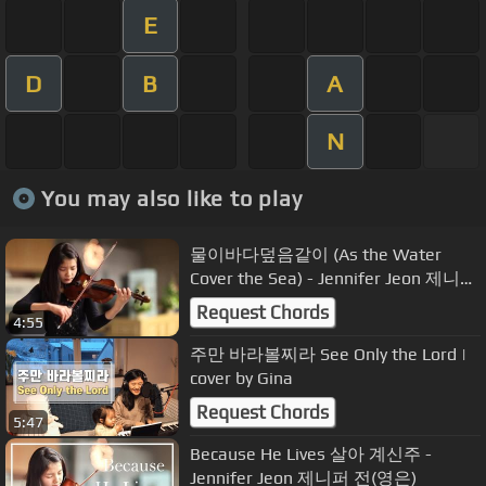
E
D
B
A
N
You may also like to play
물이바다덮음같이 (As the Water
Cover the Sea) - Jennifer Jeon 제니퍼
전(영은)
Request Chords
4:55
주만 바라볼찌라 See Only the Lord |
cover by Gina
Request Chords
5:47
Because He Lives 살아 계신주 -
Jennifer Jeon 제니퍼 전(영은)