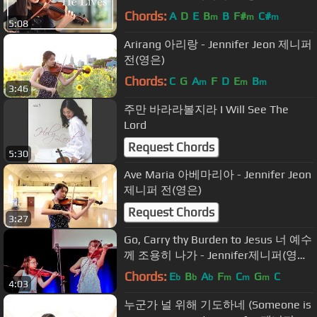
Chords:
A
D
E
B
B
F#
C#
m
m
m
5:08
Arirang 아리랑 - Jennifer Jeon 제니퍼
전(영은)
Chords:
C
G
A
F
D
E
B
m
m
m
3:46
주만 바라라볼지라 I Will See The
Lord
Request Chords
5:30
Ave Maria 아베마리아 - Jennifer Jeon
제니퍼 전(영은)
Request Chords
3:27
Go, Carry thy Burden to Jesus 너 예수
께 조용히 나가 - Jennifer제니퍼(영은)
& Jessica제시카(혜성) Jeon 전
Chords:
E
B
A
F
C
G
C
b
b
b
m
m
m
4:03
누군가 널 위해 기도하네 (Someone is