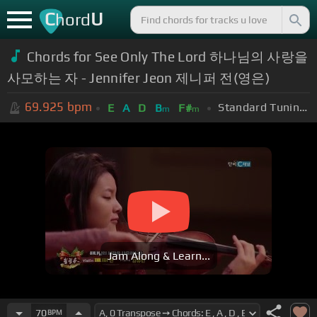
C
U
hord
Chords for See Only The Lord 하나님의 사랑을
사모하는 자 - Jennifer Jeon 제니퍼 전(영은)
69.925
bpm
Standard Tuning (EADGBE)
E
A
D
B
F#
m
m
Jam Along & Learn...
70
BPM