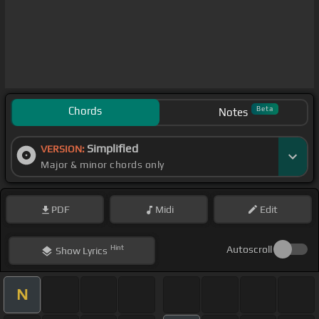
Chords
Beta
Notes
Simplified
VERSION:
Major & minor chords only
PDF
Midi
Edit
Hint
Autoscroll
Show
Lyrics
N