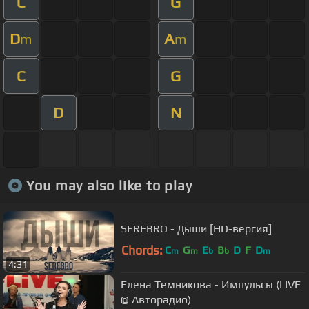
C
G
D
A
m
m
C
G
D
N
You may also like to play
SEREBRO - Дыши [HD-версия]
Chords:
C
G
E
B
D
F
D
m
m
b
b
m
4:31
Елена Темникова - Импульсы (LIVE
@ Авторадио)