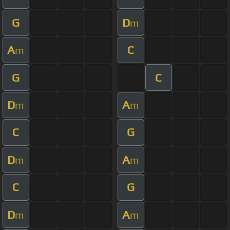
G
D
m
A
C
m
G
C
D
A
m
m
C
G
D
A
m
m
C
G
D
A
m
m