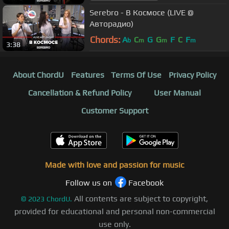
Serebro - В Космосе (LIVE @
Авторадио)
Chords:
A
C
G
G
F
C
F
b
m
m
m
3:38
About ChordU
Features
Terms Of Use
Privacy Policy
Cancellation & Refund Policy
User Manual
Customer Support
Made with love and passion for music
Follow us on
Facebook
All contents are subject to copyright,
©
2023
ChordU.
provided for educational and personal non-commercial
use only.