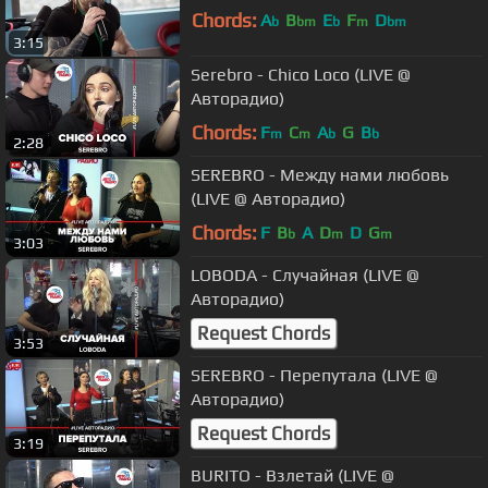
Chords:
A
B
E
F
D
b
bm
b
m
bm
3:15
Serebro - Сhico Loco (LIVE @
Авторадио)
Chords:
F
C
A
G
B
m
m
b
b
2:28
SEREBRO - Между нами любовь
(LIVE @ Авторадио)
Chords:
F
B
A
D
D
G
b
m
m
3:03
LOBODA - Случайная (LIVE @
Авторадио)
Request Chords
3:53
SEREBRO - Перепутала (LIVE @
Авторадио)
Request Chords
3:19
BURITO - Взлетай (LIVE @