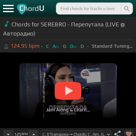
C
U
hord
Chords for SEREBRO - Перепутала (LIVE @
Авторадио)
124.95
bpm
Standard Tuning (EADGBE)
C
A
G
D
D
m
m
Jam Along & Learn...
125
BPM