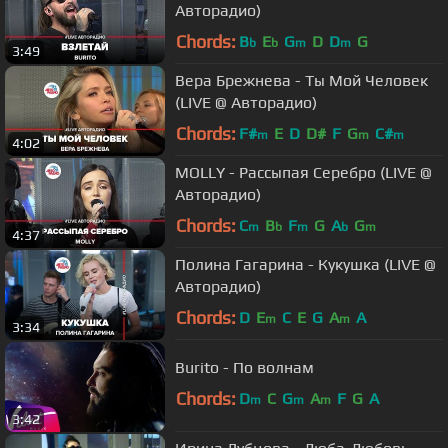
Авторадио)
Chords:
B
E
G
D
D
G
b
b
m
m
3:49
Вера Брежнева - Ты Мой Человек
(LIVE @ Авторадио)
Chords:
F#
E
D
D#
F
G
C#
m
m
m
4:02
MOLLY - Рассыпая Серебро (LIVE @
Авторадио)
Chords:
C
B
F
G
A
G
m
b
m
b
m
4:37
Полина Гагарина - Кукушка (LIVE @
Авторадио)
Chords:
D
E
C
E
G
A
A
m
m
3:34
Burito - По волнам
Chords:
D
C
G
A
F
G
A
m
m
m
3:42