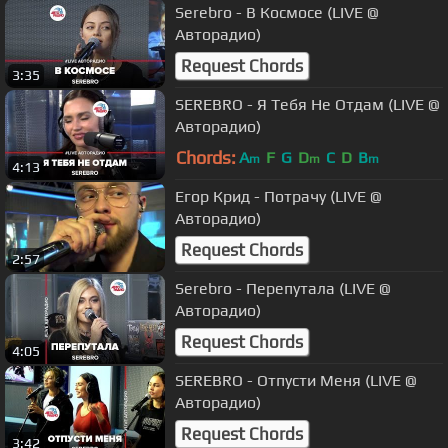
Serebro - В Космосе (LIVE @
Авторадио)
Request Chords
3:35
SEREBRO - Я Тебя Не Отдам (LIVE @
Авторадио)
Chords:
A
F
G
D
C
D
B
m
m
m
4:13
Егор Крид - Потрачу (LIVE @
Авторадио)
Request Chords
2:57
Serebro - Перепутала (LIVE @
Авторадио)
Request Chords
4:05
SEREBRO - Отпусти Меня (LIVE @
Авторадио)
Request Chords
3:42