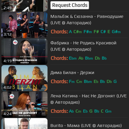
Request Chords
2:49
Мальбэк & Сюзанна - Равнодушие
(LIVE @ Авторадио)
Chords:
A
C#
F#
F#
C#
E
G#
m
m
m
3:12
Фабрика - Не Родись Красивой
(LIVE @ Авторадио)
Chords:
E
A
B
D
B
bm
b
bm
b
b
4:19
Дима Билан - Держи
Chords:
F
C
B
E
B
D
G
m
m
bm
b
b
b
4:02
Лена Катина - Нас Не Догонят (LIVE
@ Авторадио)
Chords:
A
C
E
G
B
C
G
b
m
b
b
m
4:24
Burito - Мама (LIVE @ Авторадио)