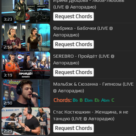
Ирина Дубцова - Люба-Любовь
(LIVE @ Авторадио)
Request Chords
3:23
Фабрика - Бабочки (LIVE @
Авторадио)
Request Chords
2:56
SEREBRO - Пройдёт (LIVE @
Авторадио)
Request Chords
3:19
Мальбэк & Сюзанна - Гипнозы (LIVE
@ Авторадио)
Chords:
B
B
E
E
A
C
b
bm
b
bm
2:50
Стас Костюшкин - Женщина, я не
танцую (LIVE @ Авторадио)
Request Chords
2:29