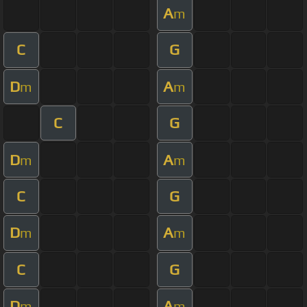
A
m
C
G
D
A
m
m
C
G
D
A
m
m
C
G
D
A
m
m
C
G
D
A
m
m