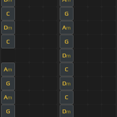
C
G
D
A
m
m
C
G
D
m
A
C
m
G
D
m
A
C
m
G
D
m