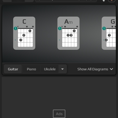
C
A
G
m
1
1
1
1
1
2
2
3
1
3
2
Guitar
Piano
Ukulele
Show
All Diagrams