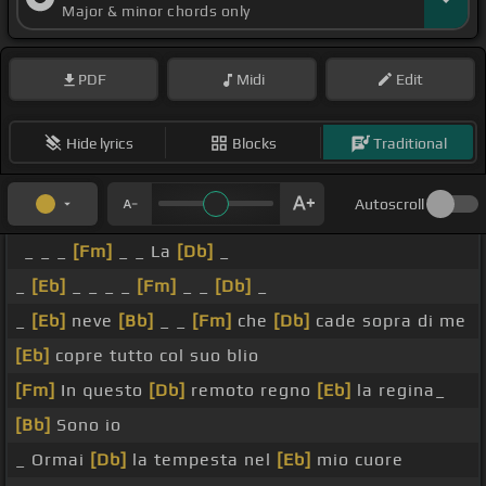
Major & minor chords only
PDF
Midi
Edit
Hide lyrics
Blocks
Traditional
Autoscroll
_ _ _
[Fm]
_ _ La
[Db]
_
_
[Eb]
_ _ _ _
[Fm]
_ _
[Db]
_
_
[Eb]
neve
[Bb]
_ _
[Fm]
che
[Db]
cade sopra di me
[Eb]
copre tutto col suo blio
[Fm]
In questo
[Db]
remoto regno
[Eb]
la regina_
[Bb]
Sono io
_ Ormai
[Db]
la tempesta nel
[Eb]
mio cuore