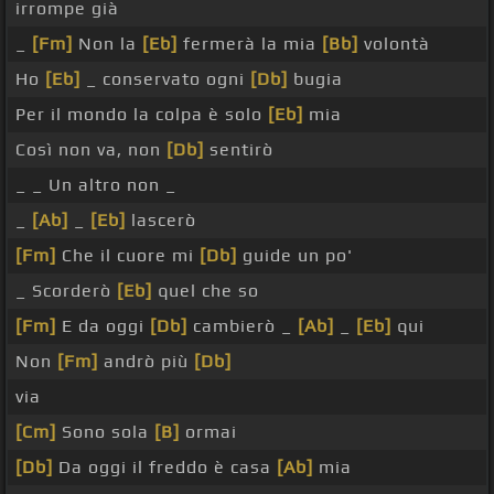
irrompe già
_
[Fm]
Non la
[Eb]
fermerà la mia
[Bb]
volontà
Ho
[Eb]
_ conservato ogni
[Db]
bugia
Per il mondo la colpa è solo
[Eb]
mia
Così non va, non
[Db]
sentirò
_ _ Un altro non _
_
[Ab]
_
[Eb]
lascerò
[Fm]
Che il cuore mi
[Db]
guide un po'
_ Scorderò
[Eb]
quel che so
[Fm]
E da oggi
[Db]
cambierò _
[Ab]
_
[Eb]
qui
Non
[Fm]
andrò più
[Db]
via
[Cm]
Sono sola
[B]
ormai
[Db]
Da oggi il freddo è casa
[Ab]
mia