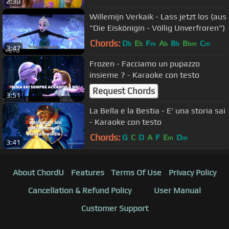
2:30
Willemijn Verkaik - Lass jetzt los (aus
"Die Eiskönigin - Völlig Unverfroren")
Chords:
D
E
F
A
B
B
C
b
b
m
b
b
bm
m
3:47
Frozen - Facciamo un pupazzo
insieme ? - Karaoke con testo
Request Chords
3:51
La Bella e la Bestia - E' una storia sai
- Karaoke con testo
Chords:
G
C
D
A
F
E
D
m
m
3:41
About ChordU
Features
Terms Of Use
Privacy Policy
Cancellation & Refund Policy
User Manual
Customer Support