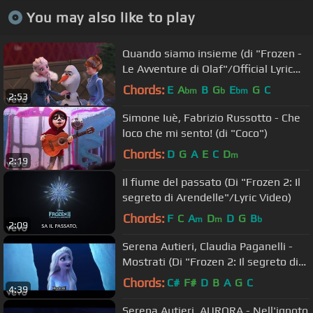
You may also like to play
Quando siamo insieme (di "Frozen -
Le Avventure di Olaf"/Official Lyric
Video)
Chords:
E
A
B
G
E
G
C
bm
b
bm
2:53
Simone Iuè, Fabrizio Russotto - Che
loco che mi sento! (di "Coco")
Chords:
D
G
A
E
C
D
m
2:19
Il fiume del passato (Di "Frozen 2: Il
segreto di Arendelle"/Lyric Video)
Chords:
F
C
A
D
D
G
B
m
m
b
2:09
Serena Autieri, Claudia Paganelli -
Mostrati (Di "Frozen 2: Il segreto di
Arendelle")
Chords:
C#
F#
D
B
A
G
C
4:39
Serena Autieri, AURORA - Nell'ignoto