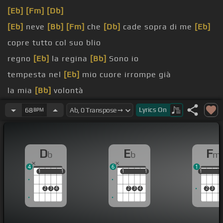
[Eb]
[Fm]
[Db]
[Eb]
neve
[Bb]
[Fm]
che
[Db]
cade sopra di me
[Eb]
copre tutto col suo blio
regno
[Eb]
la regina
[Bb]
Sono io
tempesta nel
[Eb]
mio cuore irrompe già
la mia
[Bb]
volontà
ogni
[Db]
bugia
Lyrics
On
68
BPM
non
[Db]
sentirò
D
E
F
b
b
m
4
6
1
1
1
1
1
1
1
1
1
1
1
1
2
3
4
2
3
4
2
3