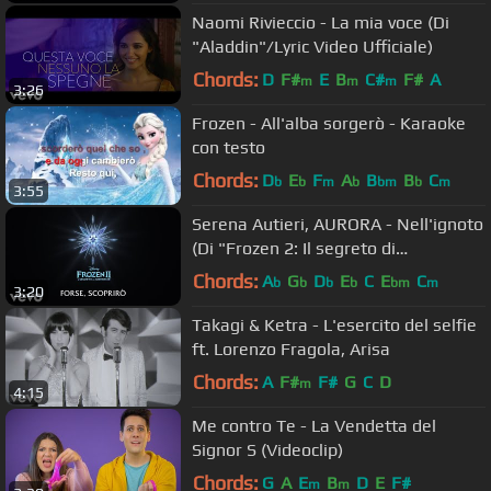
Naomi Rivieccio - La mia voce (Di
"Aladdin"/Lyric Video Ufficiale)
Chords:
D
F#
E
B
C#
F#
A
m
m
m
3:26
Frozen - All'alba sorgerò - Karaoke
con testo
Chords:
D
E
F
A
B
B
C
b
b
m
b
bm
b
m
3:55
Serena Autieri, AURORA - Nell'ignoto
(Di "Frozen 2: Il segreto di
Arendelle"/Lyric Video)
Chords:
A
G
D
E
C
E
C
b
b
b
b
bm
m
3:20
Takagi & Ketra - L'esercito del selfie
ft. Lorenzo Fragola, Arisa
Chords:
A
F#
F#
G
C
D
m
4:15
Me contro Te - La Vendetta del
Signor S (Videoclip)
Chords:
G
A
E
B
D
E
F#
m
m