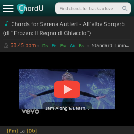
C
U
hord
Chords for Serena Autieri - All'alba Sorgerò
(di "Frozen: Il Regno di Ghiaccio")
68.45
bpm
Standard Tuning (EADGBE)
D
E
F
A
B
b
b
m
b
b
Jam Along & Learn...
[Fm]
La
[Db]