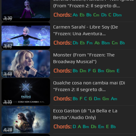
(From "Frozen 2: Il segreto di
Arendelle")
Chords:
A
E
B
C
D
C
D
b
b
b
m
b
bm
3:30
Carmen Sarahí - Libre Soy (De
"Frozen: Una Aventura
Congelada"/Con letra)
Chords:
D
E
F
A
B
C
B
b
b
m
b
bm
m
b
3:47
Monster (From "Frozen: The
Broadway Musical")
Chords:
B
D
F
G
B
G
E
b
m
m
bm
3:48
Qualche cosa non cambia mai (Di
"Frozen 2: Il segreto di
Arendelle"/Lyric Video)
Chords:
B
F
C
G
D
G
A
b
m
m
m
3:35
Ecco Gaston (di "La Bella e La
Bestia"/Audio Only)
Chords:
D
A
B
D
E
E
B
m
b
m
b
4:28