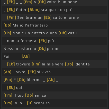
_
[Eb]
_ _
[Fm]
A
[Db]
volte è un bene
_
[Eb]
Poter
[Bbm]
scappare un po'
_
[Fm]
Sembrare un
[Eb]
salto enorme
[Bb]
Ma io l'affronterò
[Eb]
Non è un difetto è una
[Db]
virtù
E non la fermerai
[Eb]
più
Nessun ostacolo
[Db]
per me
Poi _ _ _
[Ab]
_
_
[Eb]
troverò
[Fm]
la mia vera
[Db]
identità
[Ab]
E vivrò,
[Eb]
sì vivrò
[Fm]
E
[Db]
liberme _
[Ab]
_
_
[Eb]
qui
[Fm]
Il tuo
[Db]
amico
[Cm]
Io lo _
[B]
scoprirò