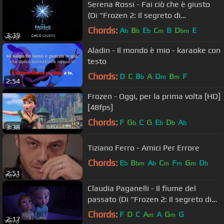
Serena Rossi - Fai ciò che è giusto
(Di "Frozen 2: Il segreto di
Arendelle"/Lyric Video)
Chords:
A
B
E
C
B
D
E
b
b
b
m
bm
3:39
Aladin - Il mondo è mio - karaoke con
testo
Chords:
D
C
B
A
D
B
F
b
m
m
2:54
Frozen - Oggi, per la prima volta [HD]
[48fps]
Chords:
F
G
C
G
E
D
A
b
b
b
b
3:38
Tiziano Ferro - Amici Per Errore
Chords:
E
B
A
C
F
G
D
b
bm
b
m
m
m
b
2:51
Claudia Paganelli - Il fiume del
passato (Di "Frozen 2: Il segreto di
Arendelle")
Chords:
F
D
C
A
A
G
G
m
m
2:17