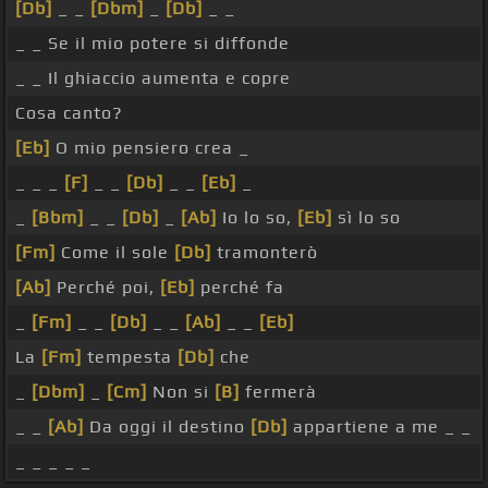
[Db]
_ _
[Dbm]
_
[Db]
_ _
_ _ Se il mio potere si diffonde
_ _ Il ghiaccio aumenta e copre
Cosa canto?
[Eb]
O mio pensiero crea _
_ _ _
[F]
_ _
[Db]
_ _
[Eb]
_
_
[Bbm]
_ _
[Db]
_
[Ab]
Io lo so,
[Eb]
sì lo so
[Fm]
Come il sole
[Db]
tramonterò
[Ab]
Perché poi,
[Eb]
perché fa
_
[Fm]
_ _
[Db]
_ _
[Ab]
_ _
[Eb]
La
[Fm]
tempesta
[Db]
che
_
[Dbm]
_
[Cm]
Non si
[B]
fermerà
_ _
[Ab]
Da oggi il destino
[Db]
appartiene a me _ _
_ _ _ _ _