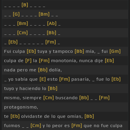
_ _ _ _
[B]
_ _ _ _
_ _
[G]
_ _ _ _
[Bm]
_ _
_ _ _
[Bm]
_ _ _ _
[Ab]
_
_ _ _
[Cm]
_ _ _ _
[Bb]
_
_
[Eb]
_ _ _ _ _ _
[Fm]
_
Fui culpa
[Eb]
tuya y tampoco
[Bb]
mía, _ fui
[Gm]
culpa de
[F]
la
[Fm]
monotonía, nunca dije
[Eb]
nada pero me
[Bb]
dolía,
_ yo sabía que
[E]
esto
[Fm]
pasaría, _ fue lo
[Eb]
tuyo y haciendo lo
[Bb]
mismo, siempre
[Cm]
buscando
[Bb]
_ _
[Fm]
protagonismo,
te
[Eb]
olvidaste de lo que omías,
[Bb]
fuimos _ _
[Cm]
y lo peor es
[Fm]
que no fue culpa