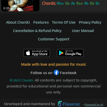
Chords:
B
G
A
E
B
D
E
bm
b
b
bm
b
b
b
3:35
About ChordU
Features
Terms Of Use
Privacy Policy
Cancellation & Refund Policy
User Manual
Customer Support
Made with love and passion for music
Follow us on
Facebook
All contents are subject to copyright,
©
2023
ChordU.
provided for educational and personal non-commercial
use only.
Developed and maintained by
—
Powered by AI