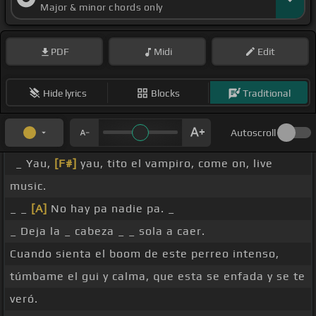
Major & minor chords only
PDF
Midi
Edit
Hide lyrics
Blocks
Traditional
Autoscroll
_ Yau,
[F#]
yau, tito el vampiro, come on, live
music.
_ _
[A]
No hay pa nadie pa. _
_ Deja la _ cabeza _ _ sola a caer.
Cuando sienta el boom de este perreo intenso,
túmbame el gui y calma, que esta se enfada y se te
veró.