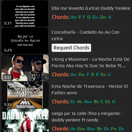
Ella me levantó (Letra) Daddy Yankee
Chords:
A
E
F
G
E
D
A
m
m
m
3:31
Cosculluela - Cuidado Au Au Con
Letra
Request Chords
3:29
J King y Maximan - La Noche Está De
Fiesta Aka Hoy Si Que Se Bebe ft.
3BallMTY
Chords:
A
D
F
D
E
E
C
m
m
m
3:51
Esta Noche de Travesura - Hector El
Father.wmv
Chords:
E
A
A
B
E
D
G
b
b
bm
b
b
3:33
salgo pa' la calle-fino y elegante -
daddy yankee ft randy
Chords:
A
E
B
B
G
F
D
b
bm
bm
b
b
m
b
4:29