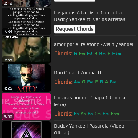
3:12
Llegamos A La Disco Con Letra -
Daddy Yankee ft. Varios artistas
Request Chords
7:34
amor por el telefono -wisin y yandel
Chords:
G
E
F#
B
B
E
F#
m
m
m
3:55
Don Omar | Zumba 🧲
Chords:
A
G
E
F
B
A
B
m
m
m
4:25
Lloraras por mi -Chapa C ( con la
letra)
Chords:
E
A
B
C
F
E
b
b
b
m
m
bm
3:56
Daddy Yankee | Pasarela (Video
Oficial)