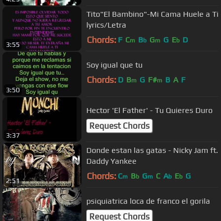
Tito"El Bambino"-Mi Cama Huele a Ti
lyrics/Letra
Chords:
F
C
B
G
G
E
D
m
b
m
b
3:55
Soy igual que tu
Chords:
D
B
G
F#
B
A
F
m
m
3:50
Hector 'El Father' - Tu Quieres Duro
Request Chords
3:37
Donde estan las gatas - Nicky Jam ft.
Daddy Yankee
Chords:
C
B
G
C
A
E
G
m
b
m
b
b
2:51
psiquiatrica loca de franco el gorila
Request Chords